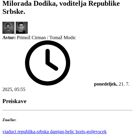
Milorada Dodika, voditelja Republike
Srbske.
Avtor:
Primož Cirman / Tomaž Modic
ponedeljek,
21. 7.
2025, 05:55
Preiskave
Značke:
viaduct
republika-srbska
damjan-belic
boris-goljevscek