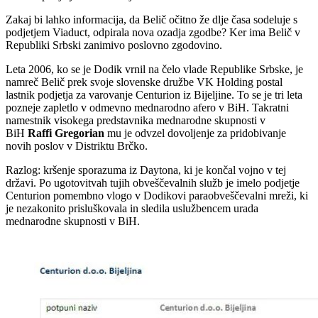
Zakaj bi lahko informacija, da Belič očitno že dlje časa sodeluje s
podjetjem Viaduct, odpirala nova ozadja zgodbe? Ker ima Belič v
Republiki Srbski zanimivo poslovno zgodovino.
Leta 2006, ko se je Dodik vrnil na čelo vlade Republike Srbske, je
namreč Belič prek svoje slovenske družbe VK Holding postal
lastnik podjetja za varovanje Centurion iz Bijeljine. To se je tri leta
pozneje zapletlo v odmevno mednarodno afero v BiH. Takratni
namestnik visokega predstavnika mednarodne skupnosti v
BiH
Raffi Gregorian
mu je odvzel dovoljenje za pridobivanje
novih poslov v Distriktu Brčko.
Razlog: kršenje sporazuma iz Daytona, ki je končal vojno v tej
državi. Po ugotovitvah tujih obveščevalnih služb je imelo podjetje
Centurion pomembno vlogo v Dodikovi paraobveščevalni mreži, ki
je nezakonito prisluškovala in sledila uslužbencem urada
mednarodne skupnosti v BiH.