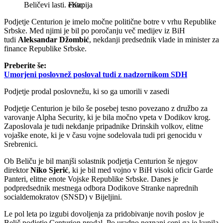
Beličevi lasti.
eKapija
Podjetje Centurion je imelo močne politične botre v vrhu Republike
Srbske. Med njimi je bil po poročanju več medijev iz BiH
tudi
Aleksandar Džombić
, nekdanji predsednik vlade in minister za
finance Republike Srbske.
Preberite še:
Umorjeni poslovnež posloval tudi z nadzornikom SDH
Podjetje prodal poslovnežu, ki so ga umorili v zasedi
Podjetje Centurion je bilo še posebej tesno povezano z družbo za
varovanje Alpha Security, ki je bila močno vpeta v Dodikov krog.
Zaposlovala je tudi nekdanje pripadnike Drinskih volkov, elitne
vojaške enote, ki je v času vojne sodelovala tudi pri genocidu v
Srebrenici.
Ob Beliču je bil manjši solastnik podjetja Centurion še njegov
direktor
Niko Sjerić
, ki je bil med vojno v BiH visoki oficir Garde
Panteri, elitne enote Vojske Republike Srbske. Danes je
podpredsednik mestnega odbora Dodikove Stranke naprednih
socialdemokratov (SNSD) v Bijeljini.
Le pol leta po izgubi dovoljenja za pridobivanje novih poslov je
Belič podjetje Centurion prodal. Po uradno neznani ceni ga je kupila