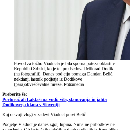
Povod za tožbo Viaducta je bila sporna poteza oblasti v
Republiki Srbski, ko je tej predsedoval Milorad Dodik
(na fotografiji). Danes podjetju pomaga Damjan Belič,
nekdanji lastnik podjetja iz Dodikove
(para)obveščevalne mreže.
Profimedia
Preberite še:
Portorož ali Laktaši na vodi: vila, stanovanja in jahta
Dodikovega klana v Sloveniji
Kaj o svoji vlogi v zadevi Viaduct pravi Belič
Podjetje Viaduct je danes zgolj lupina. Nima ne prihodkov ne
zaposlenih. Ob lastniških deležih v dveh podjetjih iz Republike