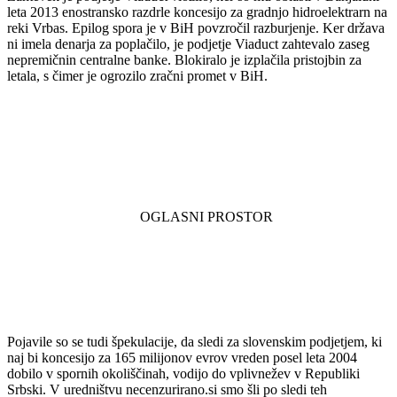
leta 2013 enostransko razdrle koncesijo za gradnjo hidroelektrarn na
reki Vrbas. Epilog spora je v BiH povzročil razburjenje. Ker država
ni imela denarja za poplačilo, je podjetje Viaduct zahtevalo zaseg
nepremičnin centralne banke. Blokiralo je izplačila pristojbin za
letala, s čimer je ogrozilo zračni promet v BiH.
Pojavile so se tudi špekulacije, da sledi za slovenskim podjetjem, ki
naj bi koncesijo za 165 milijonov evrov vreden posel leta 2004
dobilo v spornih okoliščinah, vodijo do vplivnežev v Republiki
Srbski. V uredništvu necenzurirano.si smo šli po sledi teh