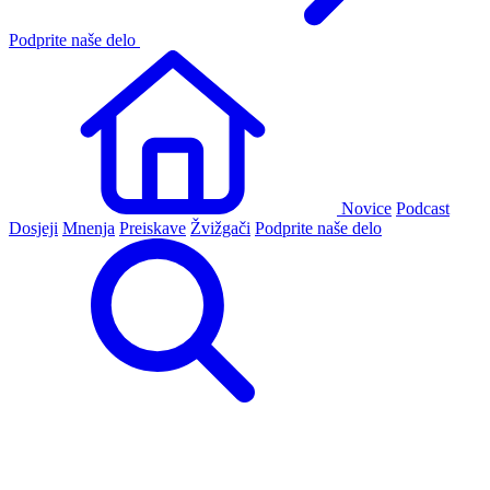
Podprite naše delo
Novice
Podcast
Dosjeji
Mnenja
Preiskave
Žvižgači
Podprite naše delo