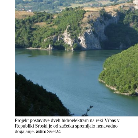
Projekt postavitve dveh hidroelektrarn na reki Vrbas v
Republiki Srbski je od začetka spremljalo nenavadno
dogajanje.
arhiv Svet24