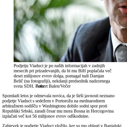
Podjetju Viaduct je po naših informacijah v zadnjih
mesecih pri prizadevanjih, da bi mu BiH poplačala več
deset milijonov evrov dolga, pomagal tudi Damjan
Belič (na fotografiji), nekdanji predsednik nadzornega
sveta SDH.
Robert Balen/Večer
Spomladi letos je odmevala novica, da je širši javnosti neznano
podjetje Viaduct s sedežem v Portorožu na mednarodnem
arbitražnem sodišču v Washingtonu dobilo sodni spor proti
Republiki Srbski, zaradi česar mu mora Bosna in Hercegovina
izplačati več kot 56 milijonov evrov odškodnine.
Zahtevek je podjetje Viaduct vložilo, ker so mu oblasti v Banjaluki