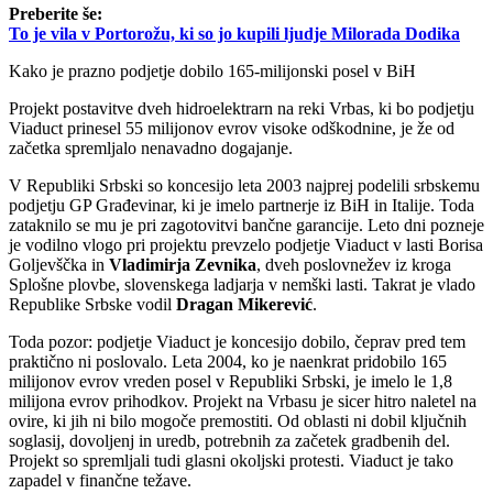
Preberite še:
To je vila v Portorožu, ki so jo kupili ljudje Milorada Dodika
Kako je prazno podjetje dobilo 165-milijonski posel v BiH
Projekt postavitve dveh hidroelektrarn na reki Vrbas, ki bo podjetju
Viaduct prinesel 55 milijonov evrov visoke odškodnine, je že od
začetka spremljalo nenavadno dogajanje.
V Republiki Srbski so koncesijo leta 2003 najprej podelili srbskemu
podjetju GP Građevinar, ki je imelo partnerje iz BiH in Italije. Toda
zataknilo se mu je pri zagotovitvi bančne garancije. Leto dni pozneje
je vodilno vlogo pri projektu prevzelo podjetje Viaduct v lasti Borisa
Goljevščka in
Vladimirja Zevnika
, dveh poslovnežev iz kroga
Splošne plovbe, slovenskega ladjarja v nemški lasti. Takrat je vlado
Republike Srbske vodil
Dragan Mikerević
.
Toda pozor: podjetje Viaduct je koncesijo dobilo, čeprav pred tem
praktično ni poslovalo. Leta 2004, ko je naenkrat pridobilo 165
milijonov evrov vreden posel v Republiki Srbski, je imelo le 1,8
milijona evrov prihodkov. Projekt na Vrbasu je sicer hitro naletel na
ovire, ki jih ni bilo mogoče premostiti. Od oblasti ni dobil ključnih
soglasij, dovoljenj in uredb, potrebnih za začetek gradbenih del.
Projekt so spremljali tudi glasni okoljski protesti. Viaduct je tako
zapadel v finančne težave.