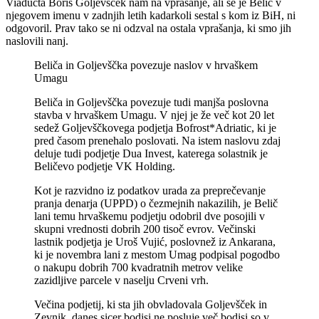
Viaducta Boris Goljevšček nam na vprašanje, ali se je Belič v
njegovem imenu v zadnjih letih kadarkoli sestal s kom iz BiH, ni
odgovoril. Prav tako se ni odzval na ostala vprašanja, ki smo jih
naslovili nanj.
Beliča in Goljevščka povezuje naslov v hrvaškem
Umagu
Beliča in Goljevščka povezuje tudi manjša poslovna
stavba v hrvaškem Umagu. V njej je že več kot 20 let
sedež Goljevščkovega podjetja Bofrost*Adriatic, ki je
pred časom prenehalo poslovati. Na istem naslovu zdaj
deluje tudi podjetje Dua Invest, katerega solastnik je
Beličevo podjetje VK Holding.
Kot je razvidno iz podatkov urada za preprečevanje
pranja denarja (UPPD) o čezmejnih nakazilih, je Belič
lani temu hrvaškemu podjetju odobril dve posojili v
skupni vrednosti dobrih 200 tisoč evrov. Večinski
lastnik podjetja je Uroš Vujić, poslovnež iz Ankarana,
ki je novembra lani z mestom Umag podpisal pogodbo
o nakupu dobrih 700 kvadratnih metrov velike
zazidljive parcele v naselju Crveni vrh.
Večina podjetij, ki sta jih obvladovala Goljevšček in
Zevnik, danes sicer bodisi ne posluje več bodisi so v