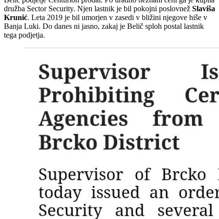
družba Sector Security. Njen lastnik je bil pokojni poslovnež
Slaviša
Krunić
. Leta 2019 je bil umorjen v zasedi v bližini njegove hiše v
Banja Luki. Do danes ni jasno, zakaj je Belič sploh postal lastnik
tega podjetja.