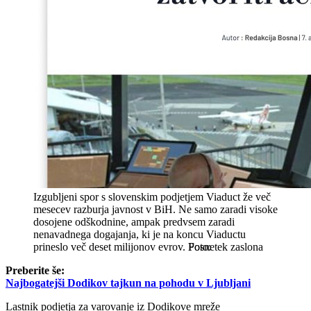
Izgubljeni spor s slovenskim podjetjem Viaduct že več
mesecev razburja javnost v BiH. Ne samo zaradi visoke
dosojene odškodnine, ampak predvsem zaradi
nenavadnega dogajanja, ki je na koncu Viaductu
prineslo več deset milijonov evrov.
Posnetek zaslona
Preberite še:
Najbogatejši Dodikov tajkun na pohodu v Ljubljani
Lastnik podjetja za varovanje iz Dodikove mreže