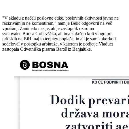
"V skladu z načeli poslovne etike, poslovnih aktivnosti javno ne
razkrivam in ne komentiram," nam je Belič odgovoril na več
vprašanj. Zanimalo nas je, ali je zastopnik oziroma
svetovalec Borisa Goljevščka, ali ima kakršno koli vlogo pri
pritiskih na BiH, naj to terjatev poplača, in ali je sam kakorkoli
sodeloval v postopku arbitraže, v katerem je podjetje Viaduct
zastopala Odvetniška pisarna Baroš iz Banjaluke.