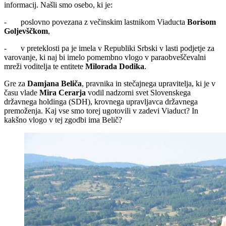
informacij. Našli smo osebo, ki je:
- poslovno povezana z večinskim lastnikom Viaducta
Borisom
Goljevščkom
,
- v preteklosti pa je imela v Republiki Srbski v lasti podjetje za
varovanje, ki naj bi imelo pomembno vlogo v paraobveščevalni
mreži voditelja te entitete
Milorada Dodika
.
Gre za
Damjana Beliča
, pravnika in stečajnega upravitelja, ki je v
času vlade
Mira Cerarja
vodil nadzorni svet Slovenskega
državnega holdinga (SDH), krovnega upravljavca državnega
premoženja. Kaj vse smo torej ugotovili v zadevi Viaduct? In
kakšno vlogo v tej zgodbi ima Belič?