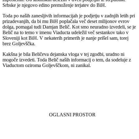
Srbske je njegovo edino premoženje terjatev do BiH.
Toda po naših zanesljivih informacijah je podjetju v zadnjih letih pri
prizadevanjih, da bi mu BiH poplačala več deset milijonov evrov
dolga, pomagal tudi Damjan Belič. Kot smo neuradno izvedeli, se je
Belič na to temo v imenu Viaducta udeležil več sestankov tako v
Sloveniji kot BiH. V nekaterih primerih je nanje prišel sam, torej
brez Goljevščka.
Kakšna je bila Beličeva dejanska vloga v tej zgodbi, uradno ni
mogoče izvedeti. Toda Belič naših informacij o tem, da sodeluje z
Viaductom oziroma Goljevščkom, ni zanikal.