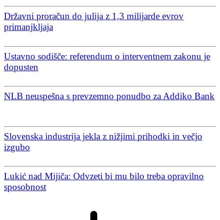
Državni proračun do julija z 1,3 milijarde evrov
primanjkljaja
Ustavno sodišče: referendum o interventnem zakonu je
dopusten
NLB neuspešna s prevzemno ponudbo za Addiko Bank
Slovenska industrija jekla z nižjimi prihodki in večjo
izgubo
Lukić nad Mijiča: Odvzeti bi mu bilo treba opravilno
sposobnost