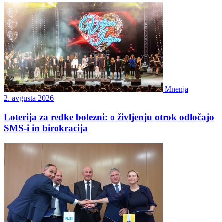
Mnenja
2. avgusta 2026
Loterija za redke bolezni: o življenju otrok odločajo
SMS-i in birokracija