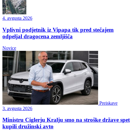
4. avgusta 2026
Vplivni podjetnik iz Vipapa tik pred stečajem
odpeljal dragocena zemljišča
Novice
Preiskave
3. avgusta 2026
Ministru Ciglerju Kralju smo na stroške države spet
kupili družinski avto