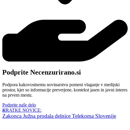
Podprite Necenzurirano.si
Podpora kakovostnemu novinarstvu pomeni vlaganje v medijski
prostor, kjer so informacije preverjene, kontekst jasen in javni interes
na prvem mestu.
Podprite naše delo
KRATKE NOVICE:
Zakonca Južna prodala delnice Telekoma Slovenije