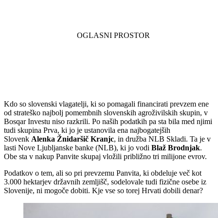
Kdo so slovenski vlagatelji, ki so pomagali financirati prevzem ene
od strateško najbolj pomembnih slovenskih agroživilskih skupin, v
Bosqar Investu niso razkrili. Po naših podatkih pa sta bila med njimi
tudi skupina Prva, ki jo je ustanovila ena najbogatejših
Slovenk
Alenka Žnidaršič Kranjc
, in družba NLB Skladi. Ta je v
lasti Nove Ljubljanske banke (NLB), ki jo vodi
Blaž Brodnjak
.
Obe sta v nakup Panvite skupaj vložili približno tri milijone evrov.
Podatkov o tem, ali so pri prevzemu Panvita, ki obdeluje več kot
3.000 hektarjev državnih zemljišč, sodelovale tudi fizične osebe iz
Slovenije, ni mogoče dobiti. Kje vse so torej Hrvati dobili denar?