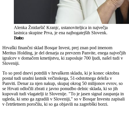
Alenka Žnidaršič Kranjc, ustanoviteljica in največja
lastnica skupine Prva, je ena najbogatejših Slovenk.
Bobo
Hrvaški finančni sklad Bosqar Invest, prej znan pod imenom
Meritus Holding, je del denarja za prevzem Panvite, enega največjih
igralcev v domačem kmetijstvu, ki zaposluje 700 ljudi, našel tudi v
Sloveniji.
To so pred dnevi potrdili v hrvaškem skladu, ki je konec oktobra
postal tudi uradni lastnik večinskega, 51-odstotnega deleža v
Panviti. Denar za njen nakup, skupaj okrog 50 milijonov evrov, so
se Hrvati odločili zbrati z javno ponudbo delnic sklada, ki so jih
kupovali tudi vlagatelji iz Slovenije. "To je jasen signal zaupanja in
ugleda, ki smo ga zgradili v Sloveniji," so v Bosqar Investu zapisali
v četrtletnem poročilu, ki so ga objavili na zagrebški borzi.