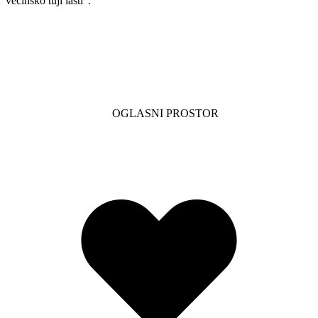
večinsko tuji lasti".