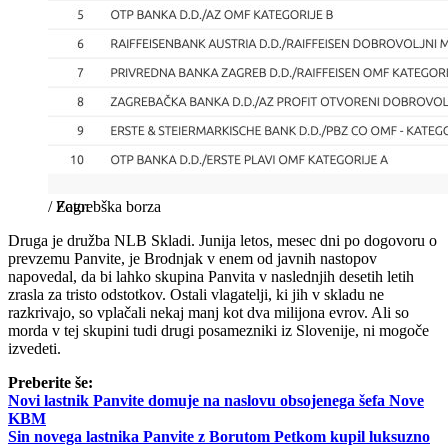
/
Zagrebška borza
Druga je družba NLB Skladi. Junija letos, mesec dni po dogovoru o
prevzemu Panvite, je Brodnjak v enem od javnih nastopov
napovedal, da bi lahko skupina Panvita v naslednjih desetih letih
zrasla za tristo odstotkov. Ostali vlagatelji, ki jih v skladu ne
razkrivajo, so vplačali nekaj manj kot dva milijona evrov. Ali so
morda v tej skupini tudi drugi posamezniki iz Slovenije, ni mogoče
izvedeti.
Preberite še:
Novi lastnik Panvite domuje na naslovu obsojenega šefa Nove
KBM
Sin novega lastnika Panvite z Borutom Petkom kupil luksuzno