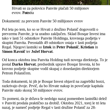
Hrvati so za polovico Panvite plačali 50 milijonov
evrov.
Panvita
Dokumenti: za prevzem Panvite 50 millijonov evrov
Pol leta po tem, ko so se Hrvati z družino Polanič dogovorili o
prevzemu Panvite, je ta uradno zaključen. Sklad Bosqar Invest ima
tako v lasti 51 odstotkov Panvite Holdinga, krovnega podjetja v
skupini Panvita. Preostalih 49 odstotkov ostaja v lasti podjetja
Regal. Njegovi lastniki so
Iztok
in
Peter Polanič
,
Kristian
in
Simon Ravnič
ter
Jožef Horvat
.
Od konca oktobra ima Panvita Holding tudi novega direktorja. To je
postal
Darko Horvat
, predsednik uprave Bosqar Investa, ki bo
krovno podjetje skupine vodil skupaj z dosedanjim direktorjem
Petrom Polaničem.
Toda dokumenti, ki jih je Bosqar Invest objavil na zagrebški borzi,
razkrivajo dvoje. Prvič, da bo Hrvate nakup in povečanje kapitala
Panvite stalo skoraj 50 milijonov evrov.
To pomeni, da je država še nedolgo nazaj pomemben lastniški delež
v Panviti prodala praktično za drobiž. Oktobra 2021, torej le tri leta
nazaj, je namreč podjetje Regal v lasti družine Polanič za 28-