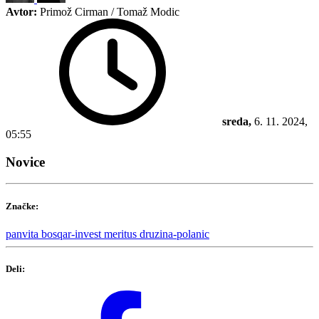
Avtor:
Primož Cirman / Tomaž Modic
sreda,
6. 11. 2024,
05:55
Novice
Značke:
panvita
bosqar-invest
meritus
druzina-polanic
Deli: