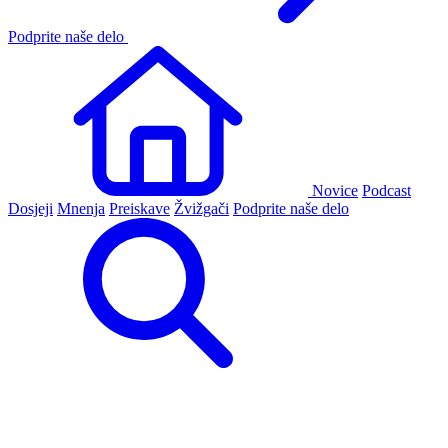
Podprite naše delo
Novice
Podcast
Dosjeji
Mnenja
Preiskave
Žvižgači
Podprite naše delo