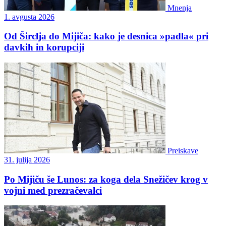
Mnenja
1. avgusta 2026
Od Širclja do Mijiča: kako je desnica »padla« pri
davkih in korupciji
Preiskave
31. julija 2026
Po Mijiču še Lunos: za koga dela Snežičev krog v
vojni med prezračevalci