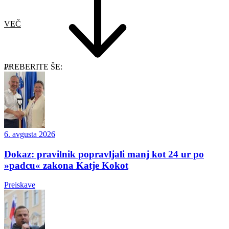
VEČ
PREBERITE ŠE:
6. avgusta 2026
Dokaz: pravilnik popravljali manj kot 24 ur po
»padcu« zakona Katje Kokot
Preiskave