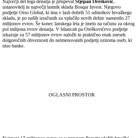
Največji del tega denarja je prispeval
Stjepan Orešković
,
ustanovitelj in največji lastnik sklada Bosqar Invest. Njegovo
podjetje Orso Global, ki ima v lasti dobrih 51 odstotkov hrvaškega
sklada, je po naših izračunih za vplačilo novih delnic namenilo 27
milijonov evrov. Še konec lanskega leta je imelo na računu za okrog
pol milijona evrov denarja. V bilancah pa Oreškovićevo podjetje
izkazuje za 57 milijonov evrov naložb in praktično enak znesek
dolgoročnih obveznosti do neimenovanih podjetij oziroma oseb, ki
niso banke.