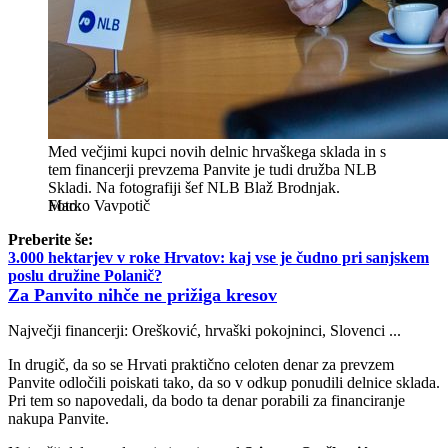
Med večjimi kupci novih delnic hrvaškega sklada in s
tem financerji prevzema Panvite je tudi družba NLB
Skladi. Na fotografiji šef NLB Blaž Brodnjak.
Marko Vavpotič
Preberite še:
3.000 hektarjev v roke Hrvatov: kaj vse je čudno pri sanjskem
poslu družine Polanič?
Za Panvito nihče ne prižiga kresov
Največji financerji: Orešković, hrvaški pokojninci, Slovenci ...
In drugič, da so se Hrvati praktično celoten denar za prevzem
Panvite odločili poiskati tako, da so v odkup ponudili delnice sklada.
Pri tem so napovedali, da bodo ta denar porabili za financiranje
nakupa Panvite.