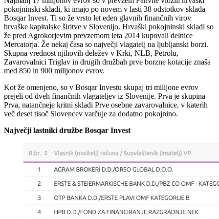
Najmanj 17 milijonov evrov so v prevzem Panvite vložili hrvaški
pokojninski skladi, ki imajo po novem v lasti 38 odstotkov sklada
Bosqar Invest. Ti so že vrsto let eden glavnih finančnih virov
hrvaške kapitalske širitve v Slovenijo. Hrvaški pokojninski skladi so
že pred Agrokorjevim prevzemom leta 2014 kupovali delnice
Mercatorja. Že nekaj časa so največji vlagatelj na ljubljanski borzi.
Skupna vrednost njihovih deležev v Krki, NLB, Petrolu,
Zavarovalnici Triglav in drugih družbah prve borzne kotacije znaša
med 850 in 900 milijonov evrov.
Kot že omenjeno, so v Bosqar Investu skupaj tri milijone evrov
prejeli od dveh finančnih vlagateljev iz Slovenije. Prva je skupina
Prva, natančneje kritni skladi Prve osebne zavarovalnice, v katerih
več deset tisoč Slovencev varčuje za dodatno pokojnino.
Največji lastniki družbe Bosqar Invest