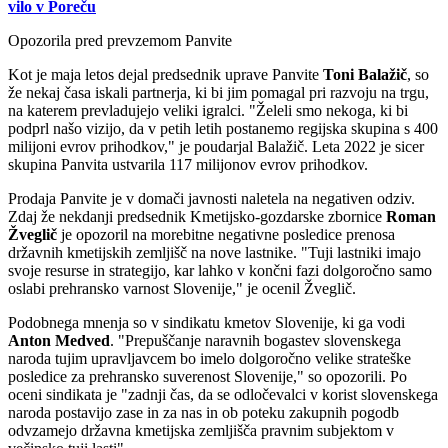
vilo v Poreču
Opozorila pred prevzemom Panvite
Kot je maja letos dejal predsednik uprave Panvite
Toni Balažič
, so
že nekaj časa iskali partnerja, ki bi jim pomagal pri razvoju na trgu,
na katerem prevladujejo veliki igralci. "Želeli smo nekoga, ki bi
podprl našo vizijo, da v petih letih postanemo regijska skupina s 400
milijoni evrov prihodkov," je poudarjal Balažič. Leta 2022 je sicer
skupina Panvita ustvarila 117 milijonov evrov prihodkov.
Prodaja Panvite je v domači javnosti naletela na negativen odziv.
Zdaj že nekdanji predsednik Kmetijsko-gozdarske zbornice
Roman
Žveglič
je opozoril na morebitne negativne posledice prenosa
državnih kmetijskih zemljišč na nove lastnike. "Tuji lastniki imajo
svoje resurse in strategijo, kar lahko v končni fazi dolgoročno samo
oslabi prehransko varnost Slovenije," je ocenil Žveglič.
Podobnega mnenja so v sindikatu kmetov Slovenije, ki ga vodi
Anton Medved
. "Prepuščanje naravnih bogastev slovenskega
naroda tujim upravljavcem bo imelo dolgoročno velike strateške
posledice za prehransko suverenost Slovenije," so opozorili. Po
oceni sindikata je "zadnji čas, da se odločevalci v korist slovenskega
naroda postavijo zase in za nas in ob poteku zakupnih pogodb
odvzamejo državna kmetijska zemljišča pravnim subjektom v