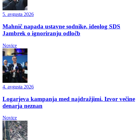
5. avgusta 2026
Mahnič napada ustavne sodnike, ideolog SDS
Jambrek o ignoriranju odločb
Novice
4. avgusta 2026
Logarjeva kampanja med najdražjimi. Izvor večine
denarja neznan
Novice