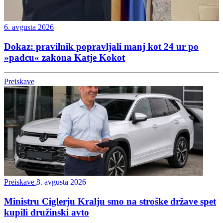
6. avgusta 2026
Dokaz: pravilnik popravljali manj kot 24 ur po
»padcu« zakona Katje Kokot
Preiskave
Preiskave
3. avgusta 2026
Ministru Ciglerju Kralju smo na stroške države spet
kupili družinski avto