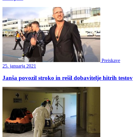
Preiskave
25. januarja 2021
Janša povozil stroko in rešil dobavitelje hitrih testov