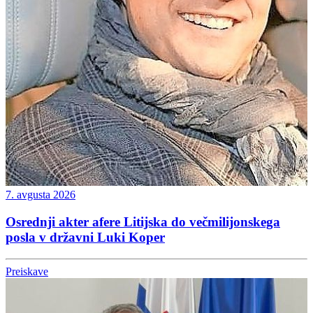
7. avgusta 2026
Osrednji akter afere Litijska do večmilijonskega
posla v državni Luki Koper
Preiskave