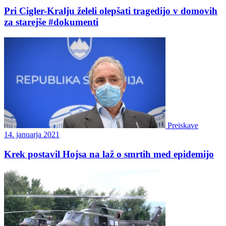
Pri Cigler-Kralju želeli olepšati tragedijo v domovih
za starejše #dokumenti
Preiskave
14. januarja 2021
Krek postavil Hojsa na laž o smrtih med epidemijo