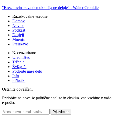
"Brez novinarstva demokracija ne deluje" -
Walter Cronkite
Raziskovalne vsebine
Domov
Novice
Podkast
Dosjeji
Mnenja
Preiskave
Necenzurirano
Uredništvo
Trženje
Žvižgači
Podprite naše delo
Info
Piškotki
Ostanite obveščeni
Pridobite najnovejše politične analize in ekskluzivne vsebine v vašo
e-pošto.
Prijavite se