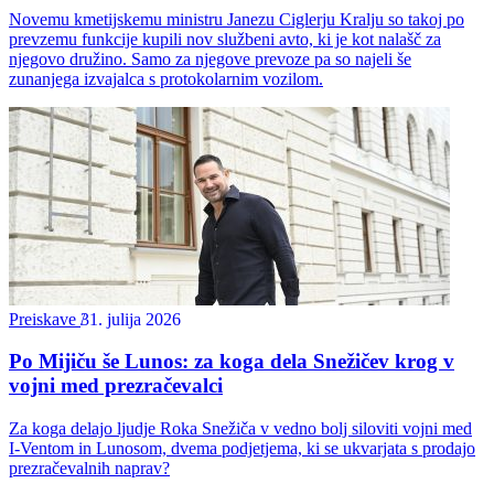
Novemu kmetijskemu ministru Janezu Ciglerju Kralju so takoj po
prevzemu funkcije kupili nov službeni avto, ki je kot nalašč za
njegovo družino. Samo za njegove prevoze pa so najeli še
zunanjega izvajalca s protokolarnim vozilom.
Preiskave
31. julija 2026
Po Mijiču še Lunos: za koga dela Snežičev krog v
vojni med prezračevalci
Za koga delajo ljudje Roka Snežiča v vedno bolj siloviti vojni med
I-Ventom in Lunosom, dvema podjetjema, ki se ukvarjata s prodajo
prezračevalnih naprav?