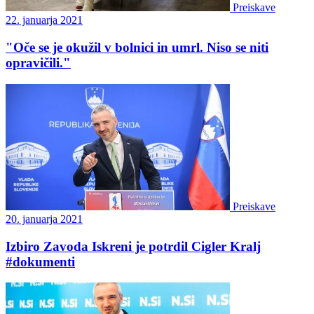
Preiskave
22. januarja 2021
"Oče se je okužil v bolnici in umrl. Niso se niti
opravičili."
Preiskave
20. januarja 2021
Izbiro Zavoda Iskreni je potrdil Cigler Kralj
#dokumenti