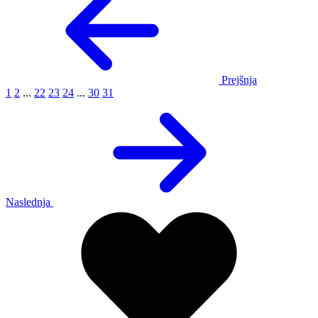
Prejšnja
1
2
...
22
23
24
...
30
31
Naslednja