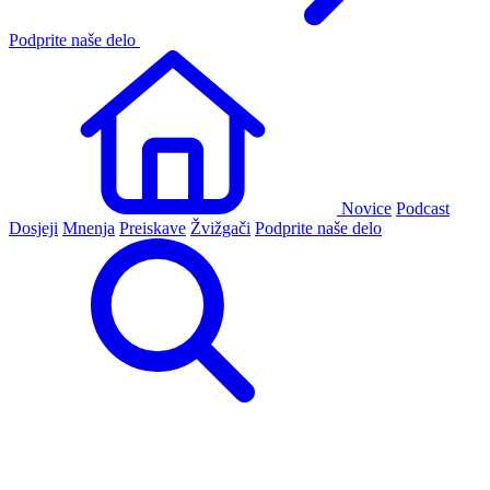
Podprite naše delo
Novice
Podcast
Dosjeji
Mnenja
Preiskave
Žvižgači
Podprite naše delo