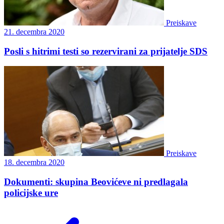
Preiskave
21. decembra 2020
Posli s hitrimi testi so rezervirani za prijatelje SDS
Preiskave
18. decembra 2020
Dokumenti: skupina Beovićeve ni predlagala
policijske ure