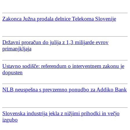
Zakonca Južna prodala delnice Telekoma Slovenije
Državni proračun do julija z 1,3 milijarde evrov
primanjkljaja
Ustavno sodišče: referendum o interventnem zakonu je
dopusten
NLB neuspešna s prevzemno ponudbo za Addiko Bank
Slovenska industrija jekla z nižjimi prihodki in večjo
izgubo