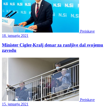
Preiskave
18. januarja 2021
Minister Cigler-Kralj denar za ranljive dal svojemu
zavodu
Preiskave
15. januarja 2021