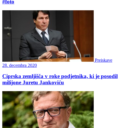
#foto
Preiskave
28. decembra 2020
Ciprska zemljišča v roke podjetnika, ki je posodil
milijone Juretu Jankoviću