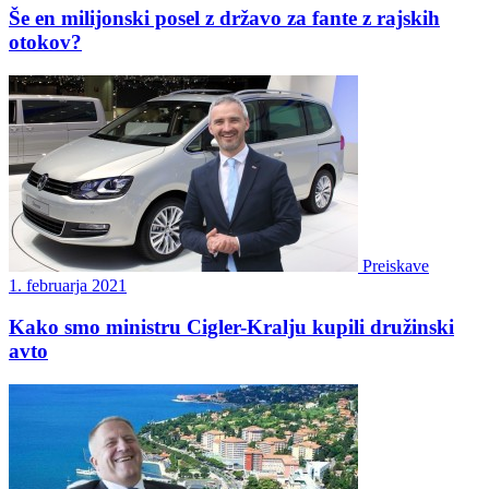
Še en milijonski posel z državo za fante z rajskih
otokov?
Preiskave
1. februarja 2021
Kako smo ministru Cigler-Kralju kupili družinski
avto