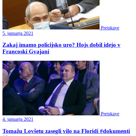
Preiskave
5. januarja 2021
Zakaj imamo policijsko uro? Hojs dobil idejo v
Francoski Gvajani
Preiskave
4. januarja 2021
Tomažu Lovšetu zasegli vilo na Floridi #dokumenti