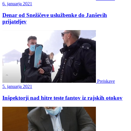
6. januarja 2021
Denar od Snežičeve uslužbenke do Janševih
prijateljev
Preiskave
5. januarja 2021
Inšpektorji nad hitre teste fantov iz rajskih otokov