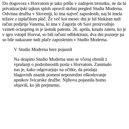
Do dogovora s Horvatom je tako prišlo v zadnjem trenutku, ne da bi
privatizacijski tajkun sploh opravil skrbni pregled Studia Moderna.
Odvisna družba v Sloveniji, ki ima največ zaposlenih, naj bi imela
težave z izplačilom plač. Že več kot mesec dni je bil blokiran tudi
račun podjetja Vanema, ki ima v Zagorju ob Savi proizvodnjo
vzmeti octaspring in je lastnik patenta. 26. aprila, kmalu zatem, ko je
v igro vstopil Horvat, so bili računi odblokirani, dva dni pozneje pa
so bile nakazane tudi plače zaposlenim v Studio Moderna.
V Studiu Moderna brez pojasnil
Na skupino Studio Moderna smo se včeraj obrnili z
vprašanji o podrobnostih posla s Horvatom. Zanimalo
nas je, kako odgovarjajo na očitke, da prodaja
blagovnih znamk pomeni neposredno oškodovanje
upnikov švicarske družbe. Njihova pojasnila bomo
objavili, ko jih prejmemo.