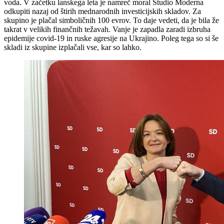
voda. V začetku lanskega leta je namreč moral Studio Moderna
odkupiti nazaj od štirih mednarodnih investicijskih skladov. Za
skupino je plačal simboličnih 100 evrov. To daje vedeti, da je bila že
takrat v velikih finančnih težavah. Vanje je zapadla zaradi izbruha
epidemije covid-19 in ruske agresije na Ukrajino. Poleg tega so si še
skladi iz skupine izplačali vse, kar so lahko.