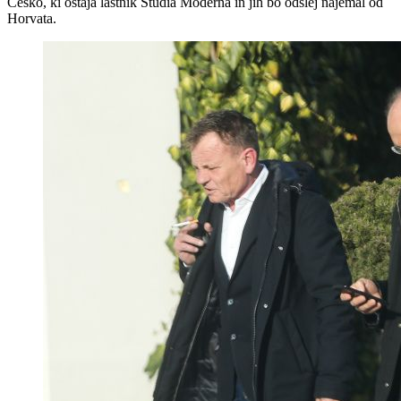
Češko, ki ostaja lastnik Studia Moderna in jih bo odslej najemal od
Horvata.