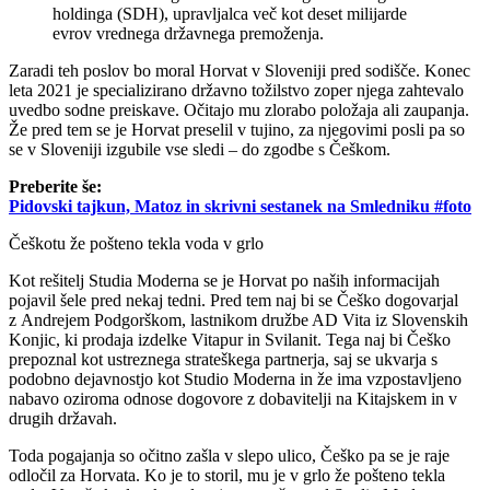
holdinga (SDH), upravljalca več kot deset milijarde
evrov vrednega državnega premoženja.
Zaradi teh poslov bo moral Horvat v Sloveniji pred sodišče. Konec
leta 2021 je specializirano državno tožilstvo zoper njega zahtevalo
uvedbo sodne preiskave. Očitajo mu zlorabo položaja ali zaupanja.
Že pred tem se je Horvat preselil v tujino, za njegovimi posli pa so
se v Sloveniji izgubile vse sledi – do zgodbe s Češkom.
Preberite še:
Pidovski tajkun, Matoz in skrivni sestanek na Smledniku #foto
Češkotu že pošteno tekla voda v grlo
Kot rešitelj Studia Moderna se je Horvat po naših informacijah
pojavil šele pred nekaj tedni. Pred tem naj bi se Češko dogovarjal
z Andrejem Podgorškom, lastnikom družbe AD Vita iz Slovenskih
Konjic, ki prodaja izdelke Vitapur in Svilanit. Tega naj bi Češko
prepoznal kot ustreznega strateškega partnerja, saj se ukvarja s
podobno dejavnostjo kot Studio Moderna in že ima vzpostavljeno
nabavo oziroma odnose dogovore z dobavitelji na Kitajskem in v
drugih državah.
Toda pogajanja so očitno zašla v slepo ulico, Češko pa se je raje
odločil za Horvata. Ko je to storil, mu je v grlo že pošteno tekla