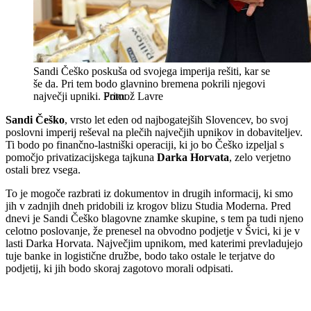
Sandi Češko poskuša od svojega imperija rešiti, kar se
še da. Pri tem bodo glavnino bremena pokrili njegovi
največji upniki.
Primož Lavre
Sandi Češko
, vrsto let eden od najbogatejših Slovencev, bo svoj
poslovni imperij reševal na plečih največjih upnikov in dobaviteljev.
Ti bodo po finančno-lastniški operaciji, ki jo bo Češko izpeljal s
pomočjo privatizacijskega tajkuna
Darka Horvata
, zelo verjetno
ostali brez vsega.
To je mogoče razbrati iz dokumentov in drugih informacij, ki smo
jih v zadnjih dneh pridobili iz krogov blizu Studia Moderna. Pred
dnevi je Sandi Češko blagovne znamke skupine, s tem pa tudi njeno
celotno poslovanje, že prenesel na obvodno podjetje v Švici, ki je v
lasti Darka Horvata. Največjim upnikom, med katerimi prevladujejo
tuje banke in logistične družbe, bodo tako ostale le terjatve do
podjetij, ki jih bodo skoraj zagotovo morali odpisati.