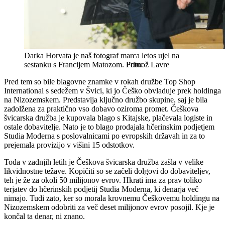
Darka Horvata je naš fotograf marca letos ujel na
sestanku s Francijem Matozom.
Primož Lavre
Pred tem so bile blagovne znamke v rokah družbe Top Shop
International s sedežem v Švici, ki jo Češko obvladuje prek holdinga
na Nizozemskem. Predstavlja ključno družbo skupine, saj je bila
zadolžena za praktično vso dobavo oziroma promet. Češkova
švicarska družba je kupovala blago s Kitajske, plačevala logiste in
ostale dobavitelje. Nato je to blago prodajala hčerinskim podjetjem
Studia Moderna s poslovalnicami po evropskih državah in za to
prejemala provizijo v višini 15 odstotkov.
Toda v zadnjih letih je Češkova švicarska družba zašla v velike
likvidnostne težave. Kopičiti so se začeli dolgovi do dobaviteljev,
teh je že za okoli 50 milijonov evrov. Hkrati ima za prav toliko
terjatev do hčerinskih podjetij Studia Moderna, ki denarja več
nimajo. Tudi zato, ker so morala krovnemu Češkovemu holdingu na
Nizozemskem odobriti za več deset milijonov evrov posojil. Kje je
končal ta denar, ni znano.