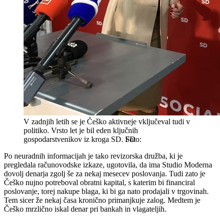
V zadnjih letih se je Češko aktivneje vključeval tudi v
politiko. Vrsto let je bil eden ključnih
gospodarstvenikov iz kroga SD.
SD
Po neuradnih informacijah je tako revizorska družba, ki je
pregledala računovodske izkaze, ugotovila, da ima Studio Moderna
dovolj denarja zgolj še za nekaj mesecev poslovanja. Tudi zato je
Češko nujno potreboval obratni kapital, s katerim bi financiral
poslovanje, torej nakupe blaga, ki bi ga nato prodajali v trgovinah.
Tem sicer že nekaj časa kronično primanjkuje zalog. Medtem je
Češko mrzlično iskal denar pri bankah in vlagateljih.