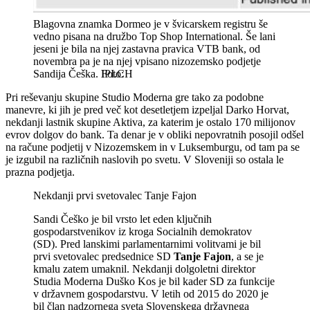
Blagovna znamka Dormeo je v švicarskem registru še
vedno pisana na družbo Top Shop International. Še lani
jeseni je bila na njej zastavna pravica VTB bank, od
novembra pa je na njej vpisano nizozemsko podjetje
Sandija Češka.
IPI.CH
Pri reševanju skupine Studio Moderna gre tako za podobne
manevre, ki jih je pred več kot desetletjem izpeljal Darko Horvat,
nekdanji lastnik skupine Aktiva, za katerim je ostalo 170 milijonov
evrov dolgov do bank. Ta denar je v obliki nepovratnih posojil odšel
na račune podjetij v Nizozemskem in v Luksemburgu, od tam pa se
je izgubil na različnih naslovih po svetu. V Sloveniji so ostala le
prazna podjetja.
Nekdanji prvi svetovalec Tanje Fajon
Sandi Češko je bil vrsto let eden ključnih
gospodarstvenikov iz kroga Socialnih demokratov
(SD). Pred lanskimi parlamentarnimi volitvami je bil
prvi svetovalec predsednice SD
Tanje Fajon
, a se je
kmalu zatem umaknil. Nekdanji dolgoletni direktor
Studia Moderna Duško Kos je bil kader SD za funkcije
v državnem gospodarstvu. V letih od 2015 do 2020 je
bil član nadzornega sveta Slovenskega državnega