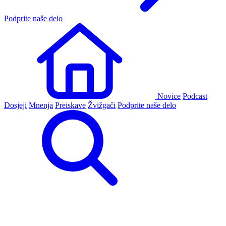
Podprite naše delo
Novice
Podcast
Dosjeji
Mnenja
Preiskave
Žvižgači
Podprite naše delo