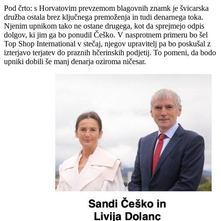
Pod črto: s Horvatovim prevzemom blagovnih znamk je švicarska
družba ostala brez ključnega premoženja in tudi denarnega toka.
Njenim upnikom tako ne ostane drugega, kot da sprejmejo odpis
dolgov, ki jim ga bo ponudil Češko. V nasprotnem primeru bo šel
Top Shop International v stečaj, njegov upravitelj pa bo poskušal z
izterjavo terjatev do praznih hčerinskih podjetij. To pomeni, da bodo
upniki dobili še manj denarja oziroma ničesar.