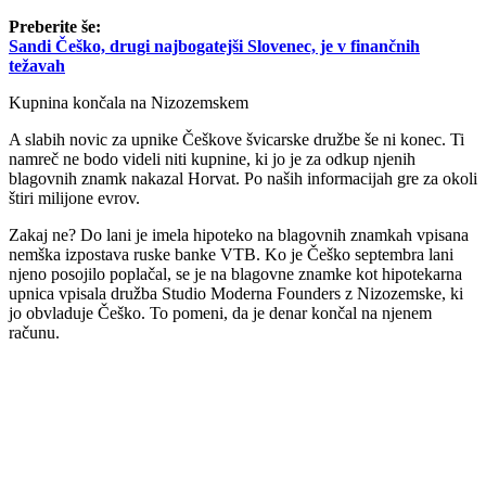
Preberite še:
Sandi Češko, drugi najbogatejši Slovenec, je v finančnih
težavah
Kupnina končala na Nizozemskem
A slabih novic za upnike Češkove švicarske družbe še ni konec. Ti
namreč ne bodo videli niti kupnine, ki jo je za odkup njenih
blagovnih znamk nakazal Horvat. Po naših informacijah gre za okoli
štiri milijone evrov.
Zakaj ne? Do lani je imela hipoteko na blagovnih znamkah vpisana
nemška izpostava ruske banke VTB. Ko je Češko septembra lani
njeno posojilo poplačal, se je na blagovne znamke kot hipotekarna
upnica vpisala družba Studio Moderna Founders z Nizozemske, ki
jo obvladuje Češko. To pomeni, da je denar končal na njenem
računu.