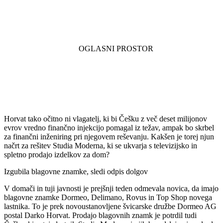
Horvat tako očitno ni vlagatelj, ki bi Češku z več deset milijonov
evrov vredno finančno injekcijo pomagal iz težav, ampak bo skrbel
za finančni inženiring pri njegovem reševanju. Kakšen je torej njun
načrt za rešitev Studia Moderna, ki se ukvarja s televizijsko in
spletno prodajo izdelkov za dom?
Izgubila blagovne znamke, sledi odpis dolgov
V domači in tuji javnosti je prejšnji teden odmevala novica, da imajo
blagovne znamke Dormeo, Delimano, Rovus in Top Shop novega
lastnika. To je prek novoustanovljene švicarske družbe Dormeo AG
postal Darko Horvat. Prodajo blagovnih znamk je potrdil tudi