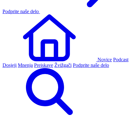
Podprite naše delo
Novice
Podcast
Dosjeji
Mnenja
Preiskave
Žvižgači
Podprite naše delo