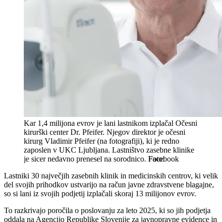
Kar 1,4 milijona evrov je lani lastnikom izplačal Očesni
kirurški center Dr. Pfeifer. Njegov direktor je očesni
kirurg Vladimir Pfeifer (na fotografiji), ki je redno
zaposlen v UKC Ljubljana. Lastništvo zasebne klinike
je sicer nedavno prenesel na sorodnico.
Facebook
Lastniki 30 največjih zasebnih klinik in medicinskih centrov, ki velik
del svojih prihodkov ustvarijo na račun javne zdravstvene blagajne,
so si lani iz svojih podjetij izplačali skoraj 13 milijonov evrov.
To razkrivajo poročila o poslovanju za leto 2025, ki so jih podjetja
oddala na Agencijo Republike Slovenije za javnopravne evidence in