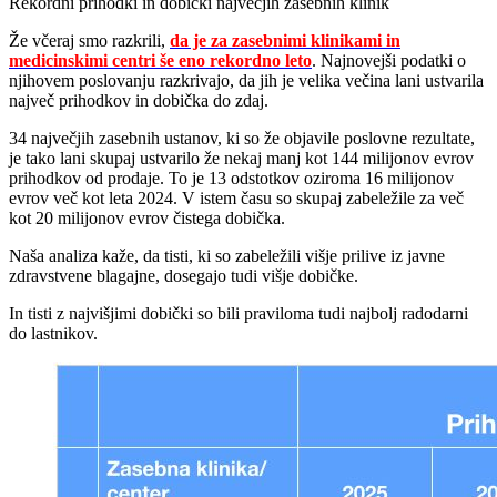
Rekordni prihodki in dobički največjih zasebnih klinik
Že včeraj smo razkrili,
da je za zasebnimi klinikami in
medicinskimi centri še eno rekordno leto
. Najnovejši podatki o
njihovem poslovanju razkrivajo, da jih je velika večina lani ustvarila
največ prihodkov in dobička do zdaj.
34 največjih zasebnih ustanov, ki so že objavile poslovne rezultate,
je tako lani skupaj ustvarilo že nekaj manj kot 144 milijonov evrov
prihodkov od prodaje. To je 13 odstotkov oziroma 16 milijonov
evrov več kot leta 2024. V istem času so skupaj zabeležile za več
kot 20 milijonov evrov čistega dobička.
Naša analiza kaže, da tisti, ki so zabeležili višje prilive iz javne
zdravstvene blagajne, dosegajo tudi višje dobičke.
In tisti z najvišjimi dobički so bili praviloma tudi najbolj radodarni
do lastnikov.