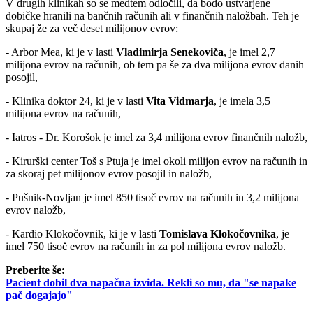
V drugih klinikah so se medtem odločili, da bodo ustvarjene
dobičke hranili na bančnih računih ali v finančnih naložbah. Teh je
skupaj že za več deset milijonov evrov:
- Arbor Mea, ki je v lasti
Vladimirja Senekoviča
, je imel 2,7
milijona evrov na računih, ob tem pa še za dva milijona evrov danih
posojil,
- Klinika doktor 24, ki je v lasti
Vita Vidmarja
, je imela 3,5
milijona evrov na računih,
- Iatros - Dr. Korošok je imel za 3,4 milijona evrov finančnih naložb,
- Kirurški center Toš s Ptuja je imel okoli milijon evrov na računih in
za skoraj pet milijonov evrov posojil in naložb,
- Pušnik-Novljan je imel 850 tisoč evrov na računih in 3,2 milijona
evrov naložb,
- Kardio Klokočovnik, ki je v lasti
Tomislava Klokočovnika
, je
imel 750 tisoč evrov na računih in za pol milijona evrov naložb.
Preberite še:
Pacient dobil dva napačna izvida. Rekli so mu, da "se napake
pač dogajajo"