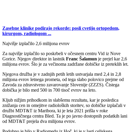
Zasebne klinike podirajo rekorde: posli cvetijo ortopedom,
kirurgom, radiologom ...
Najvišje izplačilo 2,6 milijona evrov
Za najvišje izplačilo so poskrbeli v očesnem centru Vid iz Nove
Gorice. Njegov direktor in lastnik
Franc Šalamun
je prejel kar 2,6
milijona evrov. Šlo je za večinoma zadržane dobičke iz preteklih let.
Njegova družba je v zadnjih petih letih ustvarjala med 2,4 in 2,8
milijona evrov letnega prometa, od tega slabo polovico prejme od
Zavoda za zdravstveno zavarovanje Slovenije (ZZZS). Čistega
dobička je bilo med 500 in 700 tisoč evrov na leto.
Kljub nižjim prihodkom in slabšemu rezultatu, kar je posledica
znižanja cen in omejitve radioloških storitev, so dobičke izplačali v
družbi MDT&T iz Maribora, ki je leta 2021 prišla v roke
Diagnostičnega centra Bled. Ta je po javno dostopnih podatkih lani
od MDT&T prejela dva milijona evrov.
Podobno je bilo v Radiomedu iz Hoč, ki je v lasti celjskega