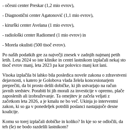
- očesni center Preskar (1,2 mio evrov),
- Diagnostični center Agatonović (1,1 mio evrov),
- kirurški center Avelana (1 mio evrov),
- radiološki center Radiomed (1 mio evrov) in
- Morela okulisti (500 tisoč evrov).
Po naših podatkih gre za največji znesek v zadnjih najmanj petih
letih. Leta 2024 so iste klinike in centri lastnikom izplačali nekaj sto
tisoč evrov manj, leta 2023 pa kar polovico manj kot lani.
Visoka izplačila bi lahko bila posledica novele zakona o zdravstveni
dejavnosti, s katero je Golobova vlada želela koncesionarjem
preprečiti, da bi prosto delili dobičke, ki jih ustvarjajo na račun
javnih sredstev. Porabiti bi jih morali za investicije v opremo, plače
zaposlenih ali izobraževanje. Ta omejitev je začela veljati z
začetkom leta 2026, a je kmalu ne bo več. Ukinja jo interventni
zakon, ki so ga v ponedeljek potrdili poslanci nastajajoče desne
koalicije.
Komu so torej izplačali dobičke in koliko? In kje so se odločili, da
teh (še) ne bodo razdelili lastnikom?