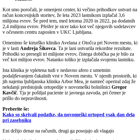
Kot smo poročali, je omenjeni center, ki večino prihodkov ustvari na
račun koncesijskih storitev, že leta 2023 lastnikom izplačal 3,6
milijona evrov. Še pred tem, med letoma 2020 in 2022, pa dodatnih
2,4 milijona evrov. Pfeifer je sicer tako kot več njegovih sodelavcev
v očesnem centru zaposlen v UKC Ljubljana.
Omenimo še kirurško kliniko Avelana z Otočca pri Novem mestu, ki
je v lasti
Andreja Šikovca
. Ta je lani ustvarila rekordne rezultate.
Prihodki so presegli tri milijone evrov, čistega dobička pa je bilo za
več kot milijon evrov. Natanko toliko je izplačala svojemu lastniku.
Ista klinika je vpletena tudi v nedavno afero z umetnim
podaljševanjem čakalnih vrst v Novem mestu. V njenih prostorih, ki
jih najema ljubljanska klinika Arbor Mea, je namreč operiral zdaj že
nekdanji predstojnik ortopedije v novomeški bolnišnici
Gregor
Kavčič
. Tja je pošiljal paciente iz javnega zavoda, pri čemer je
prišlo do nepravilnosti.
Preberite še:
Kako so skrivali podatke, da novomeški ortoped vsak dan dela
pri zasebniku
Eni držijo denar na računih, drugi ga posojajo ali vlagajo