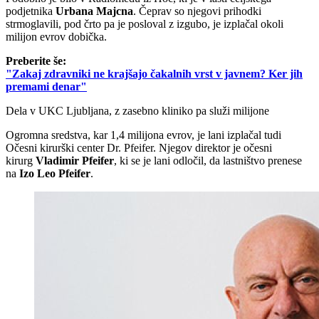
podjetnika
Urbana Majcna
. Čeprav so njegovi prihodki
strmoglavili, pod črto pa je posloval z izgubo, je izplačal okoli
milijon evrov dobička.
Preberite še:
"Zakaj zdravniki ne krajšajo čakalnih vrst v javnem? Ker jih
premami denar"
Dela v UKC Ljubljana, z zasebno kliniko pa služi milijone
Ogromna sredstva, kar 1,4 milijona evrov, je lani izplačal tudi
Očesni kirurški center Dr. Pfeifer. Njegov direktor je očesni
kirurg
Vladimir Pfeifer
, ki se je lani odločil, da lastništvo prenese
na
Izo Leo Pfeifer
.