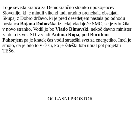
To je seveda kratica za Demokratično stranko upokojencev
Slovenije, ki je minuli vikend tudi uradno prenehala obstajati.
Skupaj z Dobro državo, ki je pred desetletjem nastala po odhodu
poslanca
Bojana Dobovška
iz tedaj vladajoče SMC, se je združila
v novo stranko. Vodil jo bo
Vlado Dimovski
, nekoč davno minister
za delo iz vrst SD v vladi
Antona Ropa
, pod
Borutom
Pahorjem
pa je kratek čas vodil strateški svet za energetiko. Imel je
smolo, da je bilo to v času, ko je šaleški lobi utiral pot projektu
TEŠ6.