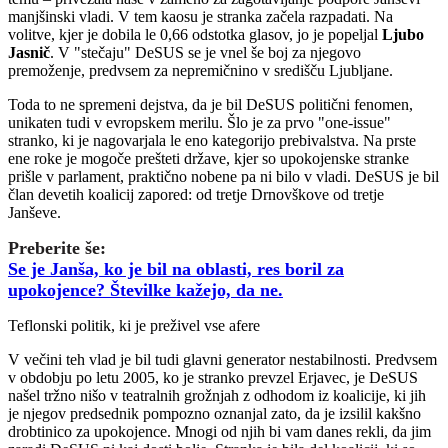
manjšinski vladi. V tem kaosu je stranka začela razpadati. Na
volitve, kjer je dobila le 0,66 odstotka glasov, jo je popeljal
Ljubo
Jasnič
. V "stečaju" DeSUS se je vnel še boj za njegovo
premoženje, predvsem za nepremičnino v središču Ljubljane.
Toda to ne spremeni dejstva, da je bil DeSUS politični fenomen,
unikaten tudi v evropskem merilu. Šlo je za prvo "one-issue"
stranko, ki je nagovarjala le eno kategorijo prebivalstva. Na prste
ene roke je mogoče prešteti države, kjer so upokojenske stranke
prišle v parlament, praktično nobene pa ni bilo v vladi. DeSUS je bil
član devetih koalicij zapored: od tretje Drnovškove od tretje
Janševe.
Preberite še:
Se je Janša, ko je bil na oblasti, res boril za
upokojence? Številke kažejo, da ne.
Teflonski politik, ki je preživel vse afere
V večini teh vlad je bil tudi glavni generator nestabilnosti. Predvsem
v obdobju po letu 2005, ko je stranko prevzel Erjavec, je DeSUS
našel tržno nišo v teatralnih grožnjah z odhodom iz koalicije, ki jih
je njegov predsednik pompozno oznanjal zato, da je izsilil kakšno
drobtinico za upokojence. Mnogi od njih bi vam danes rekli, da jim