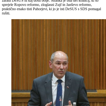
zaradi DeSUS ni kaj dosti bolje. Stranka je bila del koalicij, ki so
sprejele Ropovo reformo, zloglasni Zujf in Janševo reformo,
praktično enako tisti Pahorjevi, ki jo je isti DeSUS s SDS pomagal
rušiti.