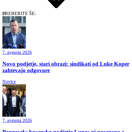
PREBERITE ŠE:
7. avgusta 2026
Novo podjetje, stari obrazi: sindikati od Luke Koper
zahtevajo odgovore
Novice
7. avgusta 2026
Popravek: bosansko podjetje Lunos ni povezano z