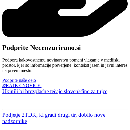
Podprite Necenzurirano.si
Podpora kakovostnemu novinarstvu pomeni vlaganje v medijski
prostor, kjer so informacije preverjene, kontekst jasen in javni interes
na prvem mestu.
Podprite naše delo
KRATKE NOVICE:
Ukinili bi brezplačne tečaje slovenščine za tujce
Podjetje 2TDK, ki gradi drugi tir, dobilo nove
nadzornike