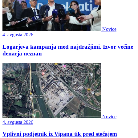
Novice
4. avgusta 2026
Logarjeva kampanja med najdražjimi. Izvor večine
denarja neznan
Novice
4. avgusta 2026
Vplivni podjetnik iz Vipapa tik pred stečajem