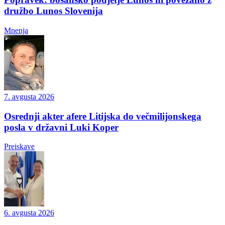
družbo Lunos Slovenija
Mnenja
7. avgusta 2026
Osrednji akter afere Litijska do večmilijonskega
posla v državni Luki Koper
Preiskave
6. avgusta 2026