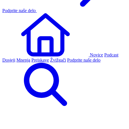
Podprite naše delo
Novice
Podcast
Dosjeji
Mnenja
Preiskave
Žvižgači
Podprite naše delo