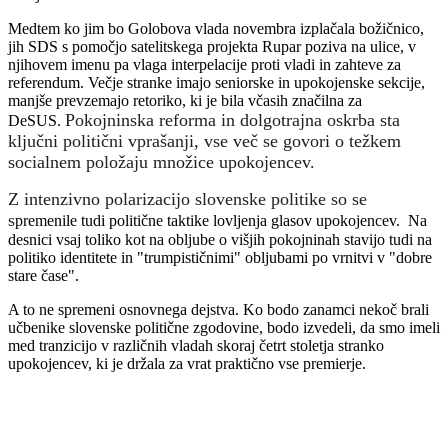
Medtem ko jim bo Golobova vlada novembra izplačala božičnico,
jih SDS s pomočjo satelitskega projekta Rupar poziva na ulice, v
njihovem imenu pa vlaga interpelacije proti vladi in zahteve za
referendum. Večje stranke imajo seniorske in upokojenske sekcije,
manjše prevzemajo retoriko, ki je bila včasih značilna za
Pokojninska reforma in dolgotrajna oskrba sta
DeSUS.
ključni politični vprašanji, vse več se govori o težkem
socialnem položaju množice upokojencev.
Z intenzivno polarizacijo slovenske politike so se
s
premenile tudi politične taktike lovljenja glasov upokojencev. Na
desnici vsaj toliko kot na obljube o višjih pokojninah stavijo tudi na
politiko identitete in "trumpističnimi" obljubami po vrnitvi v "dobre
stare čase".
A to ne spremeni osnovnega dejstva. Ko bodo zanamci nekoč brali
učbenike slovenske politične zgodovine, bodo izvedeli, da smo imeli
med tranzicijo v različnih vladah skoraj četrt stoletja stranko
upokojencev, ki je držala za vrat praktično vse premierje.