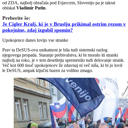
od ZDA, najbolj obračala pod Erjavcem, Slovenijo pa je takrat
obiskal
Vladimir Putin
.
Preberite še:
Je Cigler Kralj, ki je v Bruslju prikimal ostrim rezom v
pokojnine, zdaj izgubil spomin?
Upokojence danes lovijo vse stranke
Prav ta DeSUS-ova unikatnost je bila tudi sistemski razlog
njegovega propada. Staranje prebivalstva, ki bi moralo iti stranki
najbolj na roko, je v tem desetletju spremenilo tudi delovanje strank.
Več kot 600 tisoč upokojencev že zdavnaj ni več niša, ki bi jo lovil
le DeSUS, ampak ključni bazen za volilno zmago.