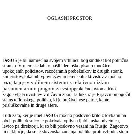
DeSUS je bil namreč na svojem vrhuncu bolj sindikat kot politična
stranka. V njem ste lahko našli ideološko pisano množico
upokojenih policistov, razočaranih prebežnikov iz drugih strank,
karieristov, lokalnih vplivnežev in terenskih aktivistov z močno
v volilnem sistemu z relativno nizkim
bazo, ki ji je
parlamentarnim pragom za vstop
praktično avtomatično
zagotavljala uvrstitev v državni zbor. Ta luksuz je Erjavcu omogočil
status teflonskega politika, ki je preživel vse patrie, kante,
prisluškovalne in druge afere.
Tudi zato, ker je imel DeSUS močno poslovno krilo z lovkami na
obeh polih: desnico je pokrivala vplivna ljubljanska odvetnica,
levico pa direktorji, ki so bili poslovno vezani na Rusijo. Zagotovo
ni naključje, da se je slovenska zunanja politika proti vzhodu, stran