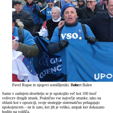
Pavel Rupar in njegovi somišljeniki.
Robert Balen
Samo v zadnjem desetletju se je upokojilo več kot 100 tisoč
volivcev drugih strank. Praktično vse največje stranke, tako na
oblasti kot v opoziciji, svoje strategije sistematično prilagajajo
upokojencem – ne le zato, ker jih je veliko, ampak ker dokazano
hodijo na volišča.