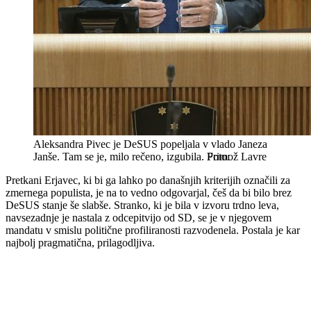
Aleksandra Pivec je DeSUS popeljala v vlado Janeza
Janše. Tam se je, milo rečeno, izgubila.
Primož Lavre
Pretkani Erjavec, ki bi ga lahko po današnjih kriterijih označili za
zmernega populista, je na to vedno odgovarjal, češ da bi bilo brez
DeSUS stanje še slabše. Stranko, ki je bila v izvoru trdno leva,
navsezadnje je nastala z odcepitvijo od SD, se je v njegovem
mandatu v smislu politične profiliranosti razvodenela. Postala je kar
najbolj pragmatična, prilagodljiva.