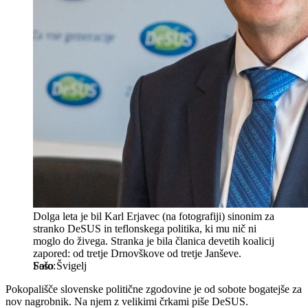
Dolga leta je bil Karl Erjavec (na fotografiji) sinonim za
stranko DeSUS in teflonskega politika, ki mu nič ni
moglo do živega. Stranka je bila članica devetih koalicij
zapored: od tretje Drnovškove od tretje Janševe.
Sašo Švigelj
Pokopališče slovenske politične zgodovine je od sobote bogatejše za
nov nagrobnik. Na njem z velikimi črkami piše DeSUS.