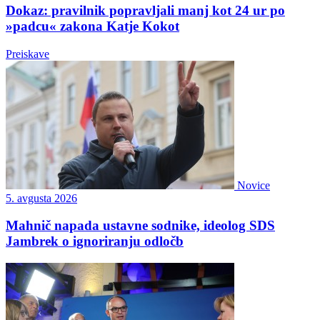
Dokaz: pravilnik popravljali manj kot 24 ur po
»padcu« zakona Katje Kokot
Preiskave
Novice
5. avgusta 2026
Mahnič napada ustavne sodnike, ideolog SDS
Jambrek o ignoriranju odločb