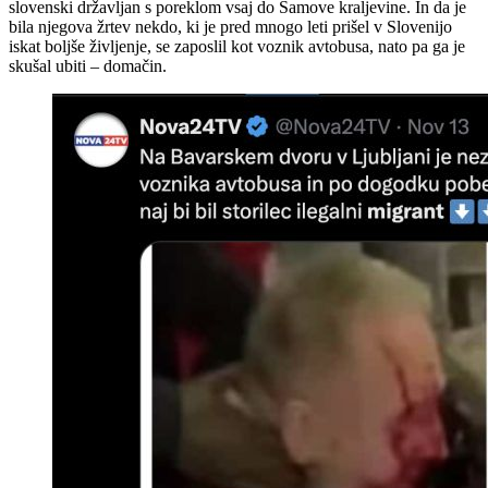
slovenski državljan s poreklom vsaj do Samove kraljevine. In da je
bila njegova žrtev nekdo, ki je pred mnogo leti prišel v Slovenijo
iskat boljše življenje, se zaposlil kot voznik avtobusa, nato pa ga je
skušal ubiti – domačin.