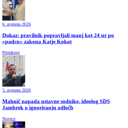
6. avgusta 2026
Dokaz: pravilnik popravljali manj kot 24 ur po
»padcu« zakona Katje Kokot
Preiskave
5. avgusta 2026
Mahnič napada ustavne sodnike, ideolog SDS
Jambrek o ignoriranju odločb
Novice