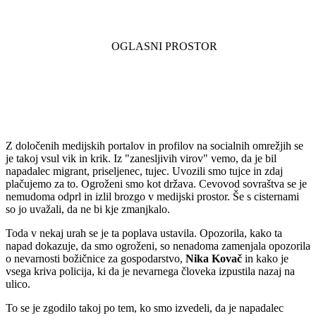
Z določenih medijskih portalov in profilov na socialnih omrežjih se
je takoj vsul vik in krik. Iz "zanesljivih virov" vemo, da je bil
napadalec migrant, priseljenec, tujec. Uvozili smo tujce in zdaj
plačujemo za to. Ogroženi smo kot država. Cevovod sovraštva se je
nemudoma odprl in izlil brozgo v medijski prostor. Še s cisternami
so jo uvažali, da ne bi kje zmanjkalo.
Toda v nekaj urah se je ta poplava ustavila. Opozorila, kako ta
napad dokazuje, da smo ogroženi, so nenadoma zamenjala opozorila
o nevarnosti božičnice za gospodarstvo,
Nika Kovač
in kako je
vsega kriva policija, ki da je nevarnega človeka izpustila nazaj na
ulico.
To se je zgodilo takoj po tem, ko smo izvedeli, da je napadalec