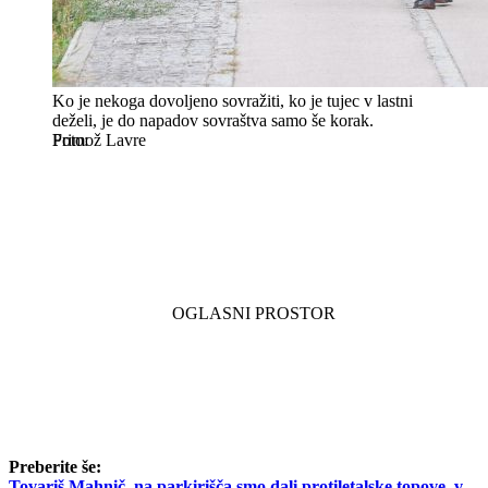
Ko je nekoga dovoljeno sovražiti, ko je tujec v lastni
deželi, je do napadov sovraštva samo še korak.
Primož Lavre
Preberite še:
Tovariš Mahnič, na parkirišča smo dali protiletalske topove, v