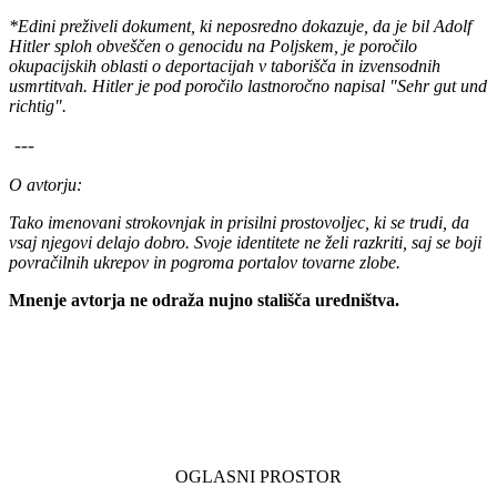
*Edini preživeli dokument, ki neposredno dokazuje, da je bil Adolf
Hitler sploh obveščen o genocidu na Poljskem, je poročilo
okupacijskih oblasti o deportacijah v taborišča in izvensodnih
usmrtitvah. Hitler je pod poročilo lastnoročno napisal "Sehr gut und
richtig".
---
O avtorju:
Tako imenovani strokovnjak in prisilni prostovoljec, ki se trudi, da
vsaj njegovi delajo dobro. Svoje identitete ne želi razkriti, saj se boji
povračilnih ukrepov in pogroma portalov tovarne zlobe.
Mnenje avtorja ne odraža nujno stališča uredništva.