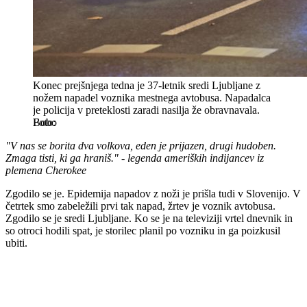
Konec prejšnjega tedna je 37-letnik sredi Ljubljane z
nožem napadel voznika mestnega avtobusa. Napadalca
je policija v preteklosti zaradi nasilja že obravnavala.
Bobo
"V nas se borita dva volkova, eden je prijazen, drugi hudoben.
Zmaga tisti, ki ga hraniš." - legenda ameriških indijancev iz
plemena Cherokee
Zgodilo se je. Epidemija napadov z noži je prišla tudi v Slovenijo. V
četrtek smo zabeležili prvi tak napad, žrtev je voznik avtobusa.
Zgodilo se je sredi Ljubljane. Ko se je na televiziji vrtel dnevnik in
so otroci hodili spat, je storilec planil po vozniku in ga poizkusil
ubiti.