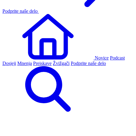
Podprite naše delo
Novice
Podcast
Dosjeji
Mnenja
Preiskave
Žvižgači
Podprite naše delo