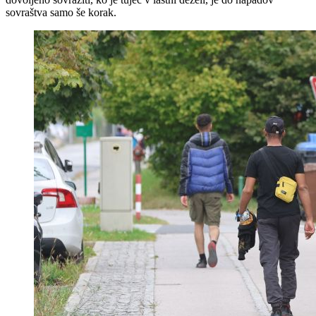
sovraštva samo še korak.