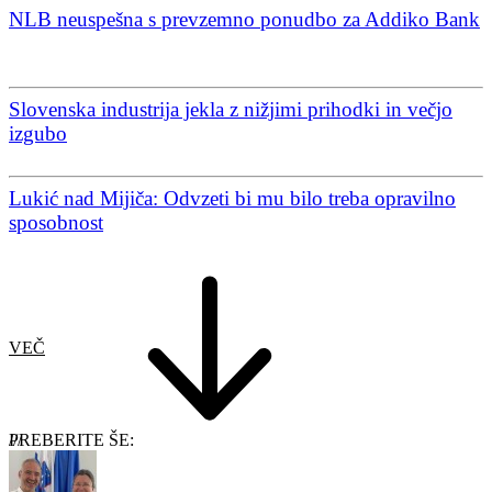
NLB neuspešna s prevzemno ponudbo za Addiko Bank
Slovenska industrija jekla z nižjimi prihodki in večjo
izgubo
Lukić nad Mijiča: Odvzeti bi mu bilo treba opravilno
sposobnost
VEČ
PREBERITE ŠE: