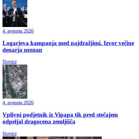
4. avgusta 2026
Logarjeva kampanja med najdražjimi. Izvor večine
denarja neznan
Novice
4. avgusta 2026
Vplivni podjetnik iz Vipapa tik pred stečajem
odpeljal dragocena zemljišča
Novice