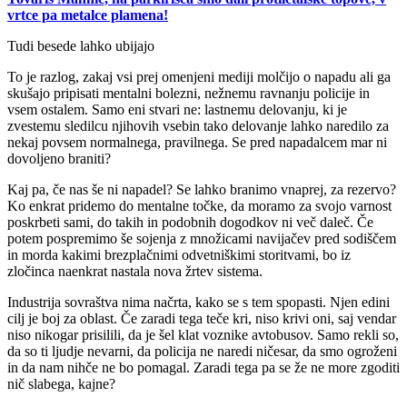
vrtce pa metalce plamena!
Tudi besede lahko ubijajo
To je razlog, zakaj vsi prej omenjeni mediji molčijo o napadu ali ga
skušajo pripisati mentalni bolezni, nežnemu ravnanju policije in
vsem ostalem. Samo eni stvari ne: lastnemu delovanju, ki je
zvestemu sledilcu njihovih vsebin tako delovanje lahko naredilo za
nekaj povsem normalnega, pravilnega. Se pred napadalcem mar ni
dovoljeno braniti?
Kaj pa, če nas še ni napadel? Se lahko branimo vnaprej, za rezervo?
Ko enkrat pridemo do mentalne točke, da moramo za svojo varnost
poskrbeti sami, do takih in podobnih dogodkov ni več daleč. Če
potem pospremimo še sojenja z množicami navijačev pred sodiščem
in morda kakimi brezplačnimi odvetniškimi storitvami, bo iz
zločinca naenkrat nastala nova žrtev sistema.
Industrija sovraštva nima načrta, kako se s tem spopasti. Njen edini
cilj je boj za oblast. Če zaradi tega teče kri, niso krivi oni, saj vendar
niso nikogar prisilili, da je šel klat voznike avtobusov. Samo rekli so,
da so ti ljudje nevarni, da policija ne naredi ničesar, da smo ogroženi
in da nam nihče ne bo pomagal. Zaradi tega pa se že ne more zgoditi
nič slabega, kajne?