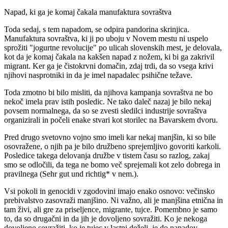
Napad, ki ga je komaj čakala manufaktura sovraštva
Toda sedaj, s tem napadom, se odpira pandorina skrinjica.
Manufaktura sovraštva, ki ji po uboju v Novem mestu ni uspelo
sprožiti "jogurtne revolucije" po ulicah slovenskih mest, je delovala,
kot da je komaj čakala na kakšen napad z nožem, ki bi ga zakrivil
migrant. Ker ga je čistokrvni domačin, zdaj trdi, da so vsega krivi
njihovi nasprotniki in da je imel napadalec psihične težave.
Toda zmotno bi bilo misliti, da njihova kampanja sovraštva ne bo
nekoč imela prav istih posledic. Ne tako daleč nazaj je bilo nekaj
povsem normalnega, da so se zvesti sledilci industrije sovraštva
organizirali in počeli enake stvari kot storilec na Bavarskem dvoru.
Pred drugo svetovno vojno smo imeli kar nekaj manjšin, ki so bile
osovražene, o njih pa je bilo družbeno sprejemljivo govoriti karkoli.
Posledice takega delovanja družbe v tistem času so razlog, zakaj
smo se odločili, da tega ne bomo več sprejemali kot zelo dobrega in
pravilnega (Sehr gut und richtig* v nem.).
Vsi pokoli in genocidi v zgodovini imajo enako osnovo: večinsko
prebivalstvo zasovraži manjšino. Ni važno, ali je manjšina etnična in
tam živi, ali gre za priseljence, migrante, tujce. Pomembno je samo
to, da so drugačni in da jih je dovoljeno sovražiti. Ko je nekoga
dovoljeno sovražiti, ko je tujec v lastni deželi, je do napadov