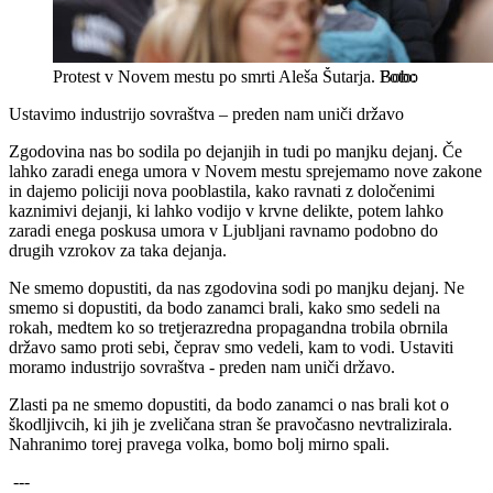
Protest v Novem mestu po smrti Aleša Šutarja.
Bobo
Ustavimo industrijo sovraštva – preden nam uniči državo
Zgodovina nas bo sodila po dejanjih in tudi po manjku dejanj. Če
lahko zaradi enega umora v Novem mestu sprejemamo nove zakone
in dajemo policiji nova pooblastila, kako ravnati z določenimi
kaznimivi dejanji, ki lahko vodijo v krvne delikte, potem lahko
zaradi enega poskusa umora v Ljubljani ravnamo podobno do
drugih vzrokov za taka dejanja.
Ne smemo dopustiti, da nas zgodovina sodi po manjku dejanj. Ne
smemo si dopustiti, da bodo zanamci brali, kako smo sedeli na
rokah, medtem ko so tretjerazredna propagandna trobila obrnila
državo samo proti sebi, čeprav smo vedeli, kam to vodi. Ustaviti
moramo industrijo sovraštva - preden nam uniči državo.
Zlasti pa ne smemo dopustiti, da bodo zanamci o nas brali kot o
škodljivcih, ki jih je zveličana stran še pravočasno nevtralizirala.
Nahranimo torej pravega volka, bomo bolj mirno spali.
---