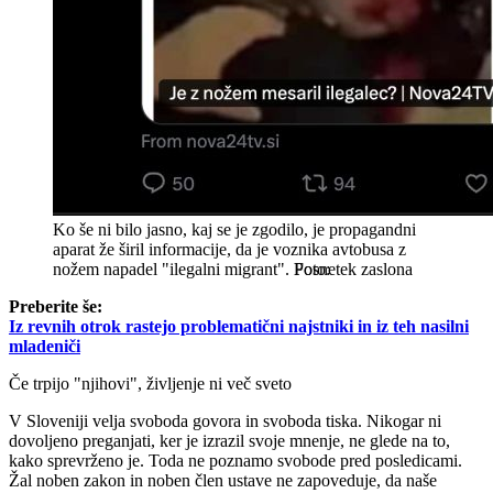
Ko še ni bilo jasno, kaj se je zgodilo, je propagandni
aparat že širil informacije, da je voznika avtobusa z
nožem napadel "ilegalni migrant".
Posnetek zaslona
Preberite še:
Iz revnih otrok rastejo problematični najstniki in iz teh nasilni
mladeniči
Če trpijo "njihovi", življenje ni več sveto
V Sloveniji velja svoboda govora in svoboda tiska. Nikogar ni
dovoljeno preganjati, ker je izrazil svoje mnenje, ne glede na to,
kako sprevrženo je. Toda ne poznamo svobode pred posledicami.
Žal noben zakon in noben člen ustave ne zapoveduje, da naše