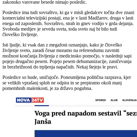
zakonsko varovane besede nimajo posledic.
Posledice ima tudi sovraštvo, ki ga v misli gledalcev točita dve znani
komercialni televizijski postaji, ena je v lasti Madžarov, druga v lasti
enega od zaposlenih. Sovraštvo, strah in gnev vodijo v grda dejanja.
Svoboda medijev je seveda sveta, toda sveto naj bi bilo tudi
človeško življenje.
Isti ljudje, ki vsak dan z megafoni oznanjajo, kako je človeško
življenje sveto, zaradi česar moramo na referendumu zavrniti
možnost končanja življenja z medicinsko pomočjo, v naslednji sapi
pojejo drugačno pesem. Pojejo pesem dehumanizacije, zaničevanja
in brezbrižnosti do trpljenja napačnih. Nekaj štejejo le pravi.
Posledice so hude, uničujoče. Poneumljena politična razprava, kjer
se velikih vprašanj sploh ne odpira in se prepiramo okoli manj
pomembnih malenkosti, je za državo pogubna.