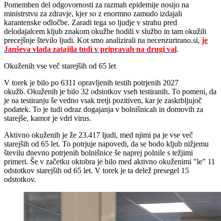
Pomemben del odgovornosti za razmah epidemije nosijo na
ministrstvu za zdravje, kjer so z enormno zamudo izdajali
karantenske odločbe. Zaradi tega so ljudje v strahu pred
delodajalcem kljub znakom okužbe hodili v službo in tam okužili
precejšnje število ljudi. Kot smo analizirali na necenzurirano.si,
je
Janševa vlada zatajila tudi v pripravah na drugi val
.
Okuženih vse več starejših od 65 let
V torek je bilo po 6311 opravljenih testih potrjenih 2027
okužb. Okuženih je bilo 32 odstotkov vseh testiranih. To pomeni, da
je na testiranju še vedno vsak tretji pozitiven, kar je zaskrbljujoč
podatek. To je tudi odraz dogajanja v bolnišnicah in domovih za
starejše, kamor je vdrl virus.
Aktivno okuženih je že 23.417 ljudi, med njimi pa je vse več
starejših od 65 let. To potrjuje napovedi, da se bodo kljub nižjemu
številu dnevno potrjenih bolnišnice še naprej polnile s težjimi
primeri. Še v začetku oktobra je bilo med aktivno okuženimi "le" 11
odstotkov starejših od 65 let. V torek je ta delež presegel 15
odstotkov.