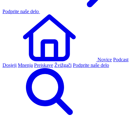
Podprite naše delo
Novice
Podcast
Dosjeji
Mnenja
Preiskave
Žvižgači
Podprite naše delo