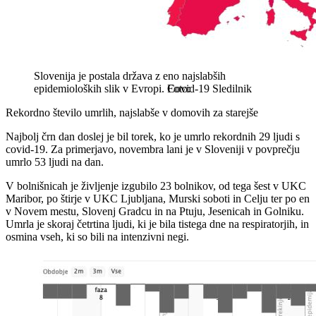
Slovenija je postala država z eno najslabših
epidemioloških slik v Evropi.
Covid-19 Sledilnik
Rekordno število umrlih, najslabše v domovih za starejše
Najbolj črn dan doslej je bil torek, ko je umrlo rekordnih 29 ljudi s
covid-19. Za primerjavo, novembra lani je v Sloveniji v povprečju
umrlo 53 ljudi na dan.
V bolnišnicah je življenje izgubilo 23 bolnikov, od tega šest v UKC
Maribor, po štirje v UKC Ljubljana, Murski soboti in Celju ter po en
v Novem mestu, Slovenj Gradcu in na Ptuju, Jesenicah in Golniku.
Umrla je skoraj četrtina ljudi, ki je bila tistega dne na respiratorjih, in
osmina vseh, ki so bili na intenzivni negi.