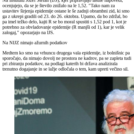
Na Inštitutu Jožef Stefan (IJS), kjer pripravljajo lastne napovedi,
ocenjujejo, da se je število znižalo na le 1,52. "Tako nam za
ustavitev širjenja epidemije ostane le še zadnji obrambni zid, ki smo
ga z ukrepi gradili od 23. do 26. oktobra. Upamo, da bo zdržal, bo
pa imel težko delo, kajti R se bo moral spustiti s 1,52 pod 1, kot je
potrebno za obvladovanje epidemije (R manjši od 1), kar je velik
zalogaj," opozarjajo na IJS.
Na NIJZ nimajo ažurnih podatkov
Medtem ko smo na vrhuncu drugega vala epidemije, iz bolnišnic pa
sporočajo, da nimajo dovolj ne prostora ne kadrov, pa se zapleta tudi
pri zbiranju podatkov, na podlagi katerih bi država analizirala
trenutno dogajanje in se lažje odločala o tem, kam upreti večino sil.