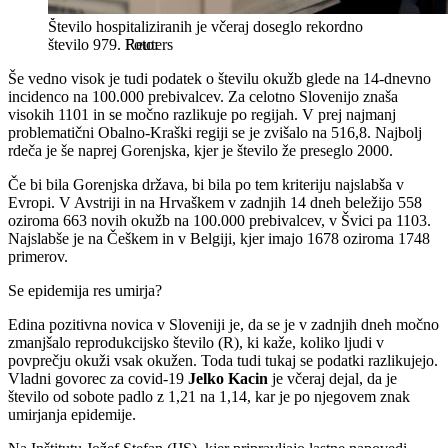
Število hospitaliziranih je včeraj doseglo rekordno
število 979.
Reuters
Še vedno visok je tudi podatek o številu okužb glede na 14-dnevno
incidenco na 100.000 prebivalcev. Za celotno Slovenijo znaša
visokih 1101 in se močno razlikuje po regijah. V prej najmanj
problematični Obalno-Kraški regiji se je zvišalo na 516,8. Najbolj
rdeča je še naprej Gorenjska, kjer je število že preseglo 2000.
Če bi bila Gorenjska država, bi bila po tem kriteriju najslabša v
Evropi. V Avstriji in na Hrvaškem v zadnjih 14 dneh beležijo 558
oziroma 663 novih okužb na 100.000 prebivalcev, v Švici pa 1103.
Najslabše je na Češkem in v Belgiji, kjer imajo 1678 oziroma 1748
primerov.
Se epidemija res umirja?
Edina pozitivna novica v Sloveniji je, da se je v zadnjih dneh močno
zmanjšalo reprodukcijsko število (R), ki kaže, koliko ljudi v
povprečju okuži vsak okužen. Toda tudi tukaj se podatki razlikujejo.
Vladni govorec za covid-19
Jelko Kacin
je včeraj dejal, da je
število od sobote padlo z 1,21 na 1,14, kar je po njegovem znak
umirjanja epidemije.