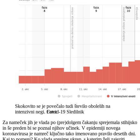
Skokovito se je povečalo tudi število obolelih na
intenzivni negi.
Covid-19 Sledilnik
Za nameček jih je vlada po (pre)dolgem čakanju sprejemala stihijsko
in še preden bi se poznal njihov učinek. V epidemiji novega
koronavirusa je namreč ključno tako imenovano pravilo desetih dni.
Kaj to pomeni? Ko vlada sprejme ukrep, s katerim želi zajeziti