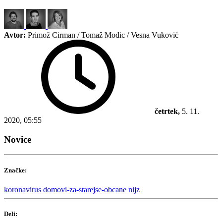
Avtor:
Primož Cirman / Tomaž Modic / Vesna Vuković
četrtek,
5. 11.
2020, 05:55
Novice
Značke:
koronavirus
domovi-za-starejse-obcane
nijz
Deli: