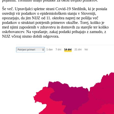
pojasnili. Trenutno imajo podatke za okoli tretjino primerov.
Še več. Upravljalci spletne strani Covid-19 Sledilnik, ki je postala
osrednji vir podatkov o epidemiološkem stanju v Sloveniji,
opozarjajo, da jim NIJZ od 11. oktobra naprej ne pošilja več
podatkov o strukturi potrjenih primerov okužbe. Torej, koliko je
med njimi zaposlenih v zdravstvu in domovih za starejše ter koliko
oskrbovancev. Na vprašanje, zakaj podatki prihajajo z zamudo, z
NIJZ včeraj nismo dobili odgovora.