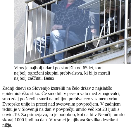
Virus je najbolj udaril po starejših od 65 let, torej
najbolj ogroženi skupini prebivalstva, ki bi jo morali
najbolj zaščititi.
Bobo
Zadnji dnevi so Slovenijo izstrelili na čelo držav z najslabšo
epidemiološko sliko. Če smo bili v prvem valu med zmagovalci,
smo zdaj po številu smrti na milijon prebivalcev v samem vrhu
Evropske unije in precej nad svetovnim povprečjem. V zadnjem
tednu je v Sloveniji na dan v povprečju umrlo več kot 23 ljudi s
covid-19. Za primerjavo, to je podobno, kot da bi v Nemčiji umrlo
skoraj 1000 ljudi na dan. V resnici je njihova številka desetkrat
nižja.