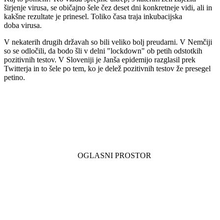
širjenje virusa, se običajno šele čez deset dni konkretneje vidi, ali in
kakšne rezultate je prinesel. Toliko časa traja inkubacijska
doba virusa.
V nekaterih drugih državah so bili veliko bolj preudarni. V Nemčiji
so se odločili, da bodo šli v delni "lockdown" ob petih odstotkih
pozitivnih testov. V Sloveniji je Janša epidemijo razglasil prek
Twitterja in to šele po tem, ko je delež pozitivnih testov že presegel
petino.