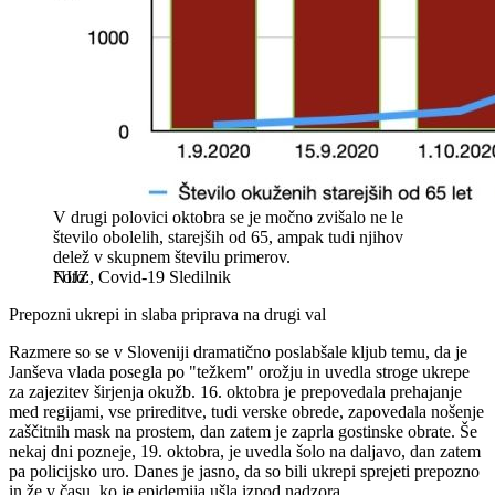
V drugi polovici oktobra se je močno zvišalo ne le
število obolelih, starejših od 65, ampak tudi njihov
delež v skupnem številu primerov.
NIJZ, Covid-19 Sledilnik
Prepozni ukrepi in slaba priprava na drugi val
Razmere so se v Sloveniji dramatično poslabšale kljub temu, da je
Janševa vlada posegla po "težkem" orožju in uvedla stroge ukrepe
za zajezitev širjenja okužb. 16. oktobra je prepovedala prehajanje
med regijami, vse prireditve, tudi verske obrede, zapovedala nošenje
zaščitnih mask na prostem, dan zatem je zaprla gostinske obrate. Še
nekaj dni pozneje, 19. oktobra, je uvedla šolo na daljavo, dan zatem
pa policijsko uro. Danes je jasno, da so bili ukrepi sprejeti prepozno
in že v času, ko je epidemija ušla izpod nadzora.