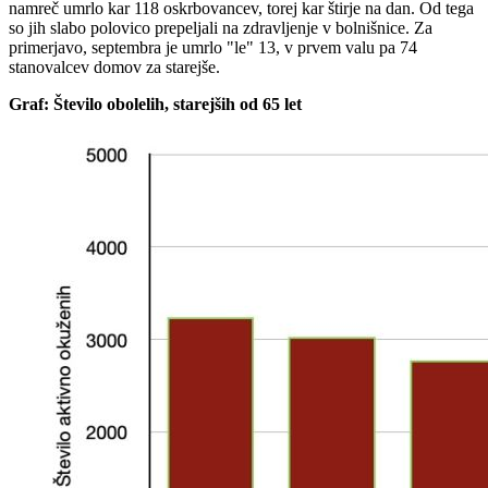
namreč umrlo kar 118 oskrbovancev, torej kar štirje na dan. Od tega
so jih slabo polovico prepeljali na zdravljenje v bolnišnice. Za
primerjavo, septembra je umrlo "le" 13, v prvem valu pa 74
stanovalcev domov za starejše.
Graf: Število obolelih, starejših od 65 let