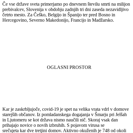
Če vse države sveta primerjamo po dnevnem številu smrti na milijon
prebivalcev, Slovenija v obdobju zadnjih tri dni zaseda nezavidljivo
četrto mesto. Za Češko, Belgijo in Španijo ter pred Bosno in
Hercegovino, Severno Makedonijo, Francijo in Madžarsko.
Kar je zaskrbljujoče, covid-19 je spet na velika vrata vdrl v domove
starejših občanov. Iz pomladanskega dogajanja v Šmarju pri Jelšah
in Ljutomeru se kot država nismo naučili nič. Skoraj vsak dan
prihajajo novice o novih izbruhih. S pojavom virusa se
srečujeta kar dve tretjini domov. Aktivno okuženih je 748 od okoli