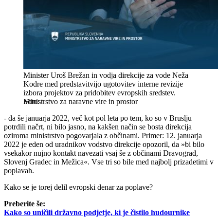
Minister Uroš Brežan in vodja direkcije za vode Neža
Kodre med predstavitvijo ugotovitev interne revizije
izbora projektov za pridobitev evropskih sredstev.
Ministrstvo za naravne vire in prostor
- da še januarja 2022, več kot pol leta po tem, ko so v Bruslju
potrdili načrt, ni bilo jasno, na kakšen način se bosta direkcija
oziroma ministrstvo pogovarjala z občinami. Primer: 12. januarja
2022 je eden od uradnikov vodstvo direkcije opozoril, da »bi bilo
vsekakor nujno kontakt navezati vsaj še z občinami Dravograd,
Slovenj Gradec in Mežica«. Vse tri so bile med najbolj prizadetimi v
poplavah.
Kako se je torej delil evropski denar za poplave?
Preberite še:
Kako so uničili državno podjetje, ki je čistilo hudournike