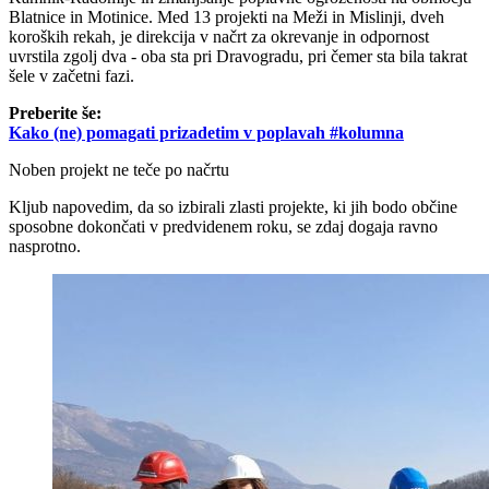
Blatnice in Motinice. Med 13 projekti na Meži in Mislinji, dveh
koroških rekah, je direkcija v načrt za okrevanje in odpornost
uvrstila zgolj dva - oba sta pri Dravogradu, pri čemer sta bila takrat
šele v začetni fazi.
Preberite še:
Kako (ne) pomagati prizadetim v poplavah #kolumna
Noben projekt ne teče po načrtu
Kljub napovedim, da so izbirali zlasti projekte, ki jih bodo občine
sposobne dokončati v predvidenem roku, se zdaj dogaja ravno
nasprotno.