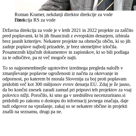
Roman Kramer, nekdanji direktor direkcije za vode
Direkcija RS za vode
Državna direkcija za vode je v letih 2021 in 2022 projekte za zaščito
pred poplavami, ki bi jih financirali z evropskim denarjem, izbirala
brez jasnih kriterijev. Nekatere projekte na območju občin, ki so jih
zadnje poplave najbolj prizadele, je brez utemeljitve izločila.
Posameznih ključnih dokumentov in zapisnikov, ki so bili podlaga
za te odločitve, pa ni več mogoče najti.
To so najpomembnejše ugotovitve izrednega pregleda naložb v
zmanjševanje poplavne ogroženosti iz načrta za okrevanje in
odpornost, po katerem bi morala Slovenija za boj proti poplavam
pridobiti več kot 300 milijonov evrov denarja EU. Zdaj je že jasno,
da bo končni znesek zaradi zamud pri pripravi teh projektov za vsaj
polovico nižji. Poročilo, ki smo ga v uredništvu necenzurirano.si
pridobili po zakonu o dostopu do informacij javnega značaja, daje
tudi odgovor na vprašanje, zakaj so se nekatere občine in projekti
znašli na seznamu, drugi pa ne.