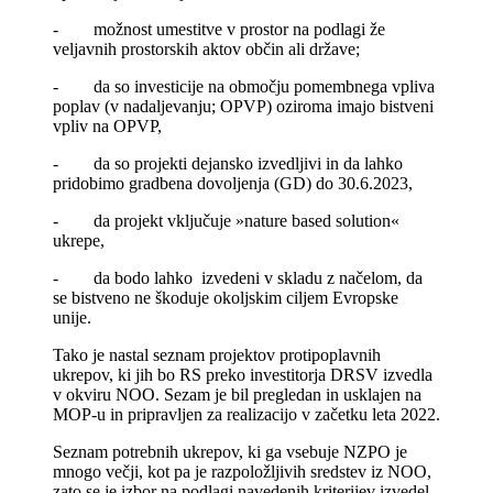
- možnost umestitve v prostor na podlagi že
veljavnih prostorskih aktov občin ali države;
- da so investicije na območju pomembnega vpliva
poplav (v nadaljevanju; OPVP) oziroma imajo bistveni
vpliv na OPVP,
- da so projekti dejansko izvedljivi in da lahko
pridobimo gradbena dovoljenja (GD) do 30.6.2023,
- da projekt vključuje »nature based solution«
ukrepe,
- da bodo lahko izvedeni v skladu z načelom, da
se bistveno ne škoduje okoljskim ciljem Evropske
unije.
Tako je nastal seznam projektov protipoplavnih
ukrepov, ki jih bo RS preko investitorja DRSV izvedla
v okviru NOO. Sezam je bil pregledan in usklajen na
MOP-u in pripravljen za realizacijo v začetku leta 2022.
Seznam potrebnih ukrepov, ki ga vsebuje NZPO je
mnogo večji, kot pa je razpoložljivih sredstev iz NOO,
zato se je izbor na podlagi navedenih kriterijev izvedel