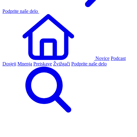
Podprite naše delo
Novice
Podcast
Dosjeji
Mnenja
Preiskave
Žvižgači
Podprite naše delo