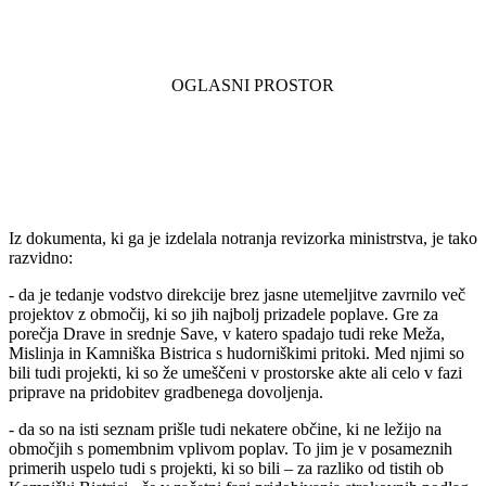
Iz dokumenta, ki ga je izdelala notranja revizorka ministrstva, je tako
razvidno:
- da je tedanje vodstvo direkcije brez jasne utemeljitve zavrnilo več
projektov z območij, ki so jih najbolj prizadele poplave. Gre za
porečja Drave in srednje Save, v katero spadajo tudi reke Meža,
Mislinja in Kamniška Bistrica s hudorniškimi pritoki. Med njimi so
bili tudi projekti, ki so že umeščeni v prostorske akte ali celo v fazi
priprave na pridobitev gradbenega dovoljenja.
- da so na isti seznam prišle tudi nekatere občine, ki ne ležijo na
območjih s pomembnim vplivom poplav. To jim je v posameznih
primerih uspelo tudi s projekti, ki so bili – za razliko od tistih ob