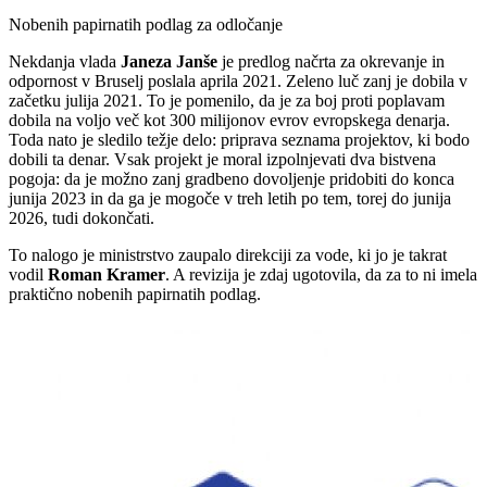
Nobenih papirnatih podlag za odločanje
Nekdanja vlada
Janeza Janše
je predlog načrta za okrevanje in
odpornost v Bruselj poslala aprila 2021. Zeleno luč zanj je dobila v
začetku julija 2021. To je pomenilo, da je za boj proti poplavam
dobila na voljo več kot 300 milijonov evrov evropskega denarja.
Toda nato je sledilo težje delo: priprava seznama projektov, ki bodo
dobili ta denar. Vsak projekt je moral izpolnjevati dva bistvena
pogoja: da je možno zanj gradbeno dovoljenje pridobiti do konca
junija 2023 in da ga je mogoče v treh letih po tem, torej do junija
2026, tudi dokončati.
To nalogo je ministrstvo zaupalo direkciji za vode, ki jo je takrat
vodil
Roman Kramer
. A revizija je zdaj ugotovila, da za to ni imela
praktično nobenih papirnatih podlag.