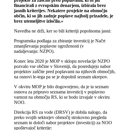
projekte za zaščito pred poplavami, ki bi jih
financirali z evropskim denarjem, izbirala brez
jasnih kriterijev. Nekatere projekte na območju
občin, ki so jih zadnje poplave najbolj prizadele, je
brez utemeljitve izločila.«
Navedba ne drži, ker so bili kriteriji popolnoma jasni:
Programska podlaga za zbiranje investicij je Načrt
zmanjševanja poplavne ogroženosti (v
nadaljevanju: NZPO).
Konec leta 2020 je MOP v sklopu novelacije NZPO
pozvalo vse občine v Sloveniji, da posredujejo nabor
projektov zaščite pred poplavami na njihovih območjih,
na osnovi le-tega pa se je dopolnil seznam ukrepov.
V okviru MOP je bilo dogovorjeno, da je ta seznam
osnova za pripravo seznama investicij v poplavno
varnost na območju RS, ki se bodo izvajale v okviru
NOO.
Direkcija RS za vode (DRSV) je dobila nalogo, da
preko svojih sektorjev območij strokovno pregleda
seznam in določi nabor projektov (investicij) za NOO
upoštevajoč kriterije: