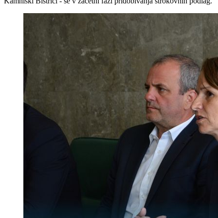
Kamniški Bistrici - še v začetni fazi pridobivanja strokovnih podlag.