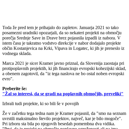
Toda že pred tem je prihajalo do zapletov. Januarja 2021 so tako
posamezni uradniki opozarjali, da so nekateri projekti na območju
porečja Srednje Save in Drave brez pojasnila izpadli iz nabora. V
istem času je takratno vodstvo direkcije v nabor dodajalo projekte
občin Kostanjevica na Krki, Vipava in Logatec, ki jih je preneslo iz
vodnega sklada.
Marca 2021 je sicer Kramer javno priznal, da Slovenija zaostaja pri
protipoplavnih projektih, ki jih financirajo evropski kohezijski sklad,
a obenem zagotovil, da "iz tega naslova ne bo ostal noben evropski
evro".
Preberite še:
"Žal so interesi, da se gradi na poplavnih območjih, preveliki"
Izbrali tudi projekte, ki so bili še v povojih
Že v začetku tega tedna nam je Kramer pojasnil, da "smo na seznam
uvrstili maksimalno število projektov, največ, kar je bilo mogoče".
Pri izboru sta bila po njegovih besedah pomembna dva vidika.
"Prvi, da je projekt na območju poplavne ogroženosti ali pa ima