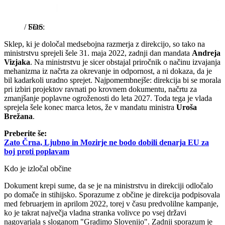
/
SDS
Sklep, ki je določal medsebojna razmerja z direkcijo, so tako na
ministrstvu sprejeli šele 31. maja 2022, zadnji dan mandata
Andreja
Vizjaka
. Na ministrstvu je sicer obstajal priročnik o načinu izvajanja
mehanizma iz načrta za okrevanje in odpornost, a ni dokaza, da je
bil kadarkoli uradno sprejet. Najpomembnejše: direkcija bi se morala
pri izbiri projektov ravnati po krovnem dokumentu, načrtu za
zmanjšanje poplavne ogroženosti do leta 2027. Toda tega je vlada
sprejela šele konec marca letos, že v mandatu ministra
Uroša
Brežana
.
Preberite še:
Zato Črna, Ljubno in Mozirje ne bodo dobili denarja EU za
boj proti poplavam
Kdo je izločal občine
Dokument krepi sume, da se je na ministrstvu in direkciji odločalo
po domače in stihijsko. Sporazume z občine je direkcija podpisovala
med februarjem in aprilom 2022, torej v času predvolilne kampanje,
ko je takrat največja vladna stranka volivce po vsej državi
nagovarjala s sloganom "Gradimo Slovenijo". Zadnji sporazum je