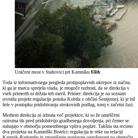
Uničeni most v Stahovici pri Kamniku
STA
Toda iz informativnega pregleda protipoplavnih ukrepov iz načrta,
ki ga je marca sprejela vlada, je mogoče razbrati, da se direkcija v
vseh primerih ni držala teh meril. Primer: direkcija je na seznam
uvrstila projekt regulacije potoka Kobila v občini Šentjernej, ki je bil
šele v postopku pridobivanja strokovnih podlag, torej v začetni fazi.
Medtem direkcija ni izbrala več projektov, ki so že umeščeni
oziroma tik pred pridobitvijo gradbenega dovoljenja, pri čemer se
nahajajo v območju pomembnega vpliva poplav. Takšna sta recimo
dva projekta na Kamniški Bistrici: regulacija te reke na relaciji
Kamnik-Radomlje in zmanjšanje poplavne ogroženosti na območju