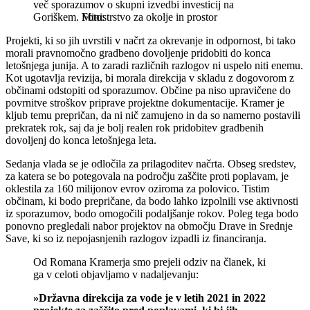
več sporazumov o skupni izvedbi investicij na
Goriškem.
Ministrstvo za okolje in prostor
Projekti, ki so jih uvrstili v načrt za okrevanje in odpornost, bi tako
morali pravnomočno gradbeno dovoljenje pridobiti do konca
letošnjega junija. A to zaradi različnih razlogov ni uspelo niti enemu.
Kot ugotavlja revizija, bi morala direkcija v skladu z dogovorom z
občinami odstopiti od sporazumov. Občine pa niso upravičene do
povrnitve stroškov priprave projektne dokumentacije. Kramer je
kljub temu prepričan, da ni nič zamujeno in da so namerno postavili
prekratek rok, saj da je bolj realen rok pridobitev gradbenih
dovoljenj do konca letošnjega leta.
Sedanja vlada se je odločila za prilagoditev načrta. Obseg sredstev,
za katera se bo potegovala na področju zaščite proti poplavam, je
oklestila za 160 milijonov evrov oziroma za polovico. Tistim
občinam, ki bodo prepričane, da bodo lahko izpolnili vse aktivnosti
iz sporazumov, bodo omogočili podaljšanje rokov. Poleg tega bodo
ponovno pregledali nabor projektov na območju Drave in Srednje
Save, ki so iz nepojasnjenih razlogov izpadli iz financiranja.
Od Romana Kramerja smo prejeli odziv na članek, ki
ga v celoti objavljamo v nadaljevanju:
»Državna direkcija za vode je v letih 2021 in 2022