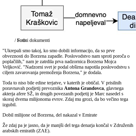
/
Sodni dokumenti
"Ukrepali smo takoj, ko smo dobili informacijo, da so prve
obveznosti do Borzena zapadle. Poslovodstvo nam sproti poroča o
poplačilih," nam je zatrdila prva nadzornica Borzena Mojca
Veljković. "Nadzorni svet je podal obširna napotila poslovodstvu s
ciljem zavarovanja premoženja Borzena," je dodala.
Toda to niso bile edine terjatve, v katerih je obtičal. V prisilnih
poravnavah podjetij prevoznika
Antona Grandovca
, glavnega
akterja afere SŽ, in drugih povezanih podjetij je Marc nasedel s
skoraj dvema milijonoma evrov. Zdaj mu grozi, da bo večino tega
izgubil.
Dobil milijone od Borzena, del nakazal v Emirate
Že zdaj pa je jasno, da je manjši del tega denarja končal v Združenih
arabskih emiratih (ZAE).