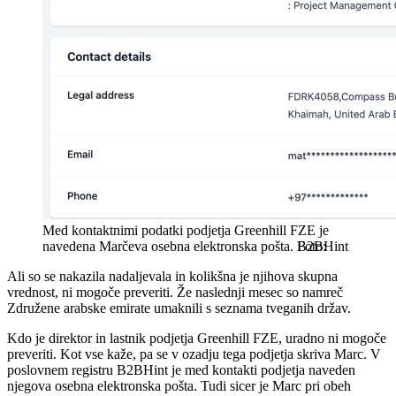
Med kontaktnimi podatki podjetja Greenhill FZE je
navedena Marčeva osebna elektronska pošta.
B2BHint
Ali so se nakazila nadaljevala in kolikšna je njihova skupna
vrednost, ni mogoče preveriti. Že naslednji mesec so namreč
Združene arabske emirate umaknili s seznama tveganih držav.
Kdo je direktor in lastnik podjetja Greenhill FZE, uradno ni mogoče
preveriti. Kot vse kaže, pa se v ozadju tega podjetja skriva Marc. V
poslovnem registru B2BHint je med kontakti podjetja naveden
njegova osebna elektronska pošta. Tudi sicer je Marc pri obeh