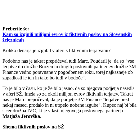
Preberite še:
Kam so izginili milijoni evrov iz fiktivnih poslov na Slovenskih
železnicah
Koliko denarja je izgubil v aferi s fiktivnimi terjatvami?
Podobno nas je takrat prepričeval tudi Marc. Poudaril je, da so "vse
terjatve do družbe Borzen in drugih poslovnih partnerjev družbe 3M
Finance vedno poravnane v pogodbenem roku, torej najkasneje ob
zapadlosti le teh in tako bo tudi v bodoče".
To je bilo v času, ko je že bilo jasno, da so njegova podjetja nasedla
v aferi SŽ. Imela so za okoli milijon evrov fiktivnih terjatev. Takrat
nas je Marc prepričeval, da je podjetje 3M Finance "terjatve pred
nekaj meseci prodalo in ni utrpelo nobene izgube". Kupec naj bi bila
sicer družba IVC, ki je v lasti njegovega poslovnega partnerja
Matjaža Jerovška
.
Shema fiktivnih poslov na SŽ