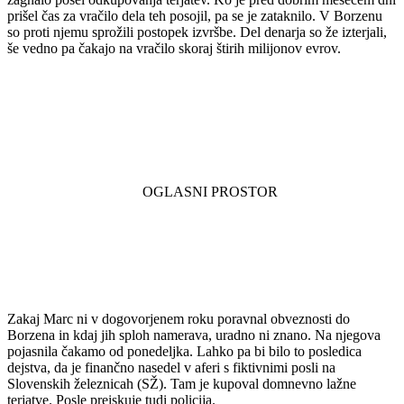
prišel čas za vračilo dela teh posojil, pa se je zataknilo. V Borzenu
so proti njemu sprožili postopek izvršbe. Del denarja so že izterjali,
še vedno pa čakajo na vračilo skoraj štirih milijonov evrov.
Zakaj Marc ni v dogovorjenem roku poravnal obveznosti do
Borzena in kdaj jih sploh namerava, uradno ni znano. Na njegova
pojasnila čakamo od ponedeljka. Lahko pa bi bilo to posledica
dejstva, da je finančno nasedel v aferi s fiktivnimi posli na
Slovenskih železnicah (SŽ). Tam je kupoval domnevno lažne
terjatve. Posle preiskuje tudi policija.