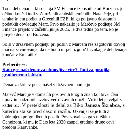
Toda del denarja, ki so si ga 3M Finance izposodile od Borzena, je
očitno končal tudi v Združenih arabskih emiratih. Natančeje, pri
tamkajšnjem podjetju Greenhill FZE, ki ga po javno dostopnih
podatkih obvladuje Marc. Prvo nakazilo je Marčevo podjetje 3M
Finance prejelo v začetku julija 2025, le dva tedna po tem, ko je
prejelo denar od Borzena.
So si v državnem podjetju pri poslih z Marcem res zagotovili dovolj
močna zavarovanja, da ne bodo utrpeli izgub? In zakaj je del denarja
končal v Emiratih?
Preberite še:
Kam gre naš denar za obnovljive vire? Tudi za posojila
gradbenemu lobistu.
Denar za širitev posla našel v državnem podjetju
Matevž Marc je v domačih poslovnih krogih znan kot bivši član
uprav in nadzornih svetov več državnih družb. Vrsto let je veljal za
V preteklosti je delal za Riko
Janeza Škrabca
, s
kader SD.
katerim sta se pred časom razšla.
Ukvarjal se je tudi z
lobiranjem pri gradbenih poslih. Povezovali so ga s turškim
Cengizom, ki mu je Dars leta 2020 zaupal gradnjo druge cevi
predora Karavanke.