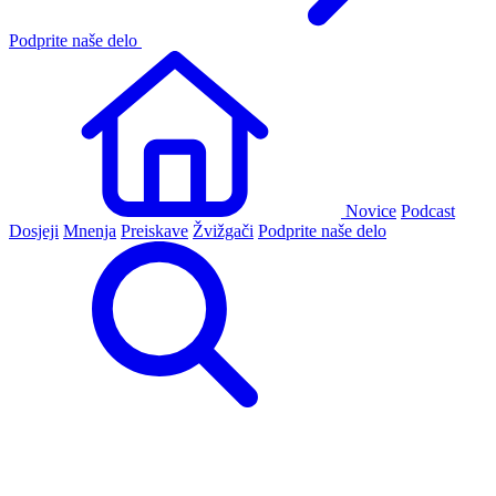
Podprite naše delo
Novice
Podcast
Dosjeji
Mnenja
Preiskave
Žvižgači
Podprite naše delo