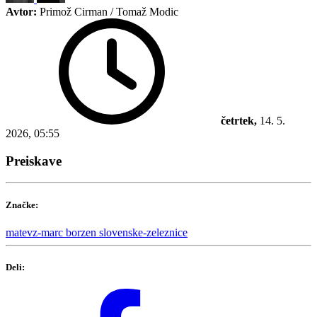
Avtor:
Primož Cirman / Tomaž Modic
četrtek,
14. 5.
2026, 05:55
Preiskave
Značke:
matevz-marc
borzen
slovenske-zeleznice
Deli: