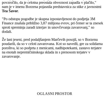
povzročilo, da je celotna preostala obveznost zapadla v plačilo,"
nam je v imenu Borzena pojasnila predstavnica za stike z javnostmi
Tea Šavor
.
"Po odstopu pogodbe je skupna izpostavljenost do podjetja 3M
Finance znašala približno 3,87 milijona evrov, pri čemer se ta znesek
sproti spreminja zaradi izterjav in unovčevanja zavarovanj," so
dodali.
Že lani jeseni, pred podaljšanjem Marčevih posojil, so v Borzenu
poudarili, da so v celoti zavarovana. Kot so navedli, gre za solidarna
poroštva, ki so podprta z menicami, nadhipotekami, zastavo terjatev
na enotah nepremičninskega sklada in s prenosom terjatev v
zavarovanje.