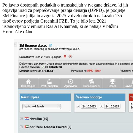
Po javno dostopnih podatkih o transakcijah v tvegane države, ki jih
objavlja urad za preprečevanje pranja denarja (UPPD), je podjetje
3M Finance julija in avgusta 2025 v dveh obrokih nakazalo 135
tisoč evrov podjetju Greenhill FZE. To je bilo leta 2021
ustanovljeno v emiratu Ras Al Khaimah, ki se nahaja v bližini
Hormuške ožine.