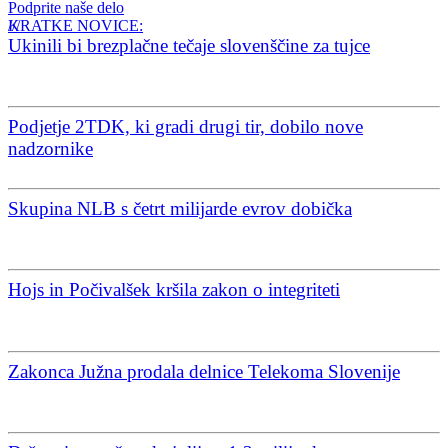
Podprite naše delo
KRATKE NOVICE:
Ukinili bi brezplačne tečaje slovenščine za tujce
Podjetje 2TDK, ki gradi drugi tir, dobilo nove
nadzornike
Skupina NLB s četrt milijarde evrov dobička
Hojs in Počivalšek kršila zakon o integriteti
Zakonca Južna prodala delnice Telekoma Slovenije