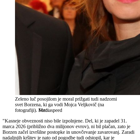
Zeleno luč posojilom je moral prižgati tudi nadzorni
svet Borzena, ki ga vodi Mojca Veljkovič (na
fotografiji).
Mediaspeed
"Kasneje obveznosti niso bile izpolnjene. Del, ki je zapadel 31.
marca 2026 (približno dva milijonov evrov), ni bil plačan, zato je
Borzen začel izvršilne postopke in unovčevanje zavarovanj. Zaradi
nadaljnjih kršitev je nato od pogodbe tudi odstopil, kar je