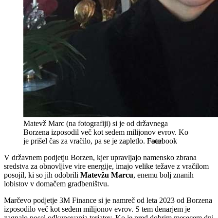
Matevž Marc (na fotografiji) si je od državnega
Borzena izposodil več kot sedem milijonov evrov. Ko
je prišel čas za vračilo, pa se je zapletlo.
Facebook
V državnem podjetju Borzen, kjer upravljajo namensko zbrana
sredstva za obnovljive vire energije, imajo velike težave z vračilom
posojil, ki so jih odobrili
Matevžu Marcu
, enemu bolj znanih
lobistov v domačem gradbeništvu.
Marčevo podjetje 3M Finance si je namreč od leta 2023 od Borzena
izposodilo več kot sedem milijonov evrov. S tem denarjem je
zagnalo posel odkupovanja terjatev. Ko je pred dobrim mesecem dni