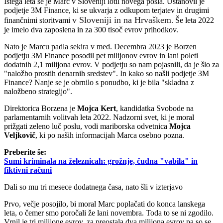
Istega leta se je Marc v Sloveniji lotil novega posla. Ustanovil je
podjetje 3M Finance, ki se ukvarja z odkupom terjatev in drugimi
v Sloveniji in na Hrvaškem
finančnimi storitvami
. Še leta 2022
je imelo dva zaposlena in za 300 tisoč evrov prihodkov.
Nato je Marcu padla sekira v med. Decembra 2023 je Borzen
podjetju 3M Finance posodil pet milijonov evrov in lani poleti
dodatnih 2,1 milijona evrov. V podjetju so nam pojasnili, da je šlo za
"naložbo prostih denarnih sredstev". In kako so našli podjetje 3M
Finance? Nanje se je obrnilo s ponudbo, ki je bila "skladna z
naložbeno strategijo".
Direktorica Borzena je
Mojca Kert
, kandidatka Svobode na
parlamentarnih volitvah leta 2022. Nadzorni svet, ki je moral
prižgati zeleno luč poslu, vodi mariborska odvetnica
Mojca
Veljkovič
, ki po naših informacijah Marca osebno pozna.
Preberite še:
Sumi kriminala na železnicah: grožnje, čudna "vabila" in
fiktivni računi
Dali so mu tri mesece dodatnega časa, nato šli v izterjavo
Prvo, večje posojilo, bi moral Marc poplačati do konca lanskega
leta, o čemer smo poročali že lani novembra. Toda to se ni zgodilo.
Vrnil je tri milijone evrov, za preostala dva milijona evrov pa so se