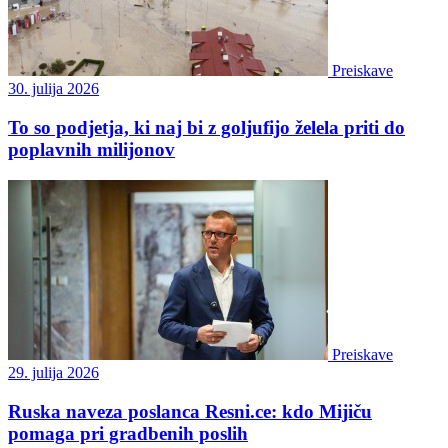
Preiskave
30. julija 2026
To so podjetja, ki naj bi z goljufijo želela priti do
poplavnih milijonov
Preiskave
29. julija 2026
Ruska naveza poslanca Resni.ce: kdo Mijiču
pomaga pri gradbenih poslih