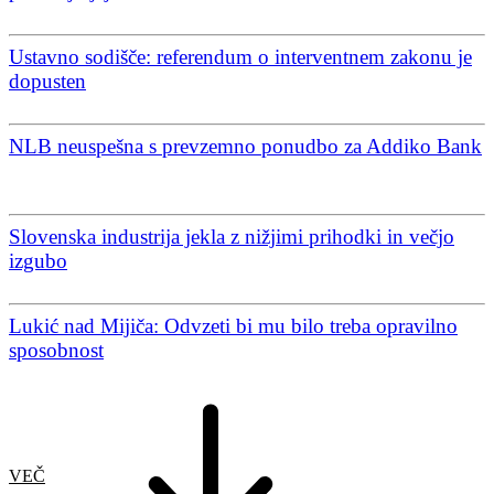
Ustavno sodišče: referendum o interventnem zakonu je
dopusten
NLB neuspešna s prevzemno ponudbo za Addiko Bank
Slovenska industrija jekla z nižjimi prihodki in večjo
izgubo
Lukić nad Mijiča: Odvzeti bi mu bilo treba opravilno
sposobnost
VEČ