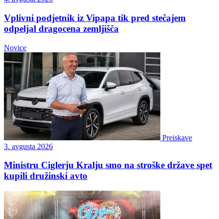
Vplivni podjetnik iz Vipapa tik pred stečajem
odpeljal dragocena zemljišča
Novice
Preiskave
3. avgusta 2026
Ministru Ciglerju Kralju smo na stroške države spet
kupili družinski avto