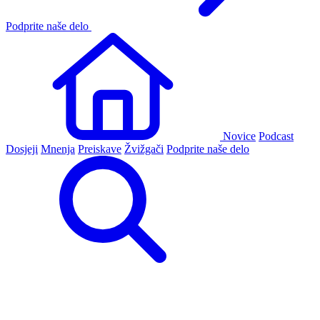
Podprite naše delo
Novice
Podcast
Dosjeji
Mnenja
Preiskave
Žvižgači
Podprite naše delo