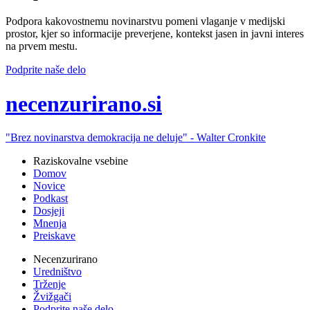
Podpora kakovostnemu novinarstvu pomeni vlaganje v medijski
prostor, kjer so informacije preverjene, kontekst jasen in javni interes
na prvem mestu.
Podprite naše delo
ne
cenzurirano.si
"Brez novinarstva demokracija ne deluje" -
Walter Cronkite
Raziskovalne vsebine
Domov
Novice
Podkast
Dosjeji
Mnenja
Preiskave
Necenzurirano
Uredništvo
Trženje
Žvižgači
Podprite naše delo