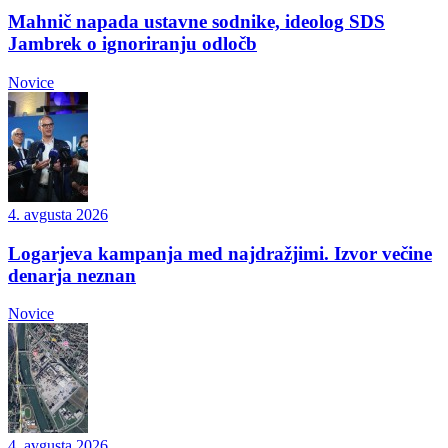
Mahnič napada ustavne sodnike, ideolog SDS
Jambrek o ignoriranju odločb
Novice
4. avgusta 2026
Logarjeva kampanja med najdražjimi. Izvor večine
denarja neznan
Novice
4. avgusta 2026