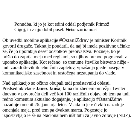
Ponudba, ki jo je kot edini oddal podjetnik Primož
Cigoj, in z njo dobil posel.
Necenzurirano.si
#OstaniZdrav
Ob uvedbi mobilne aplikacije
je minister Koritnik
govoril drugače. Takrat je poudaril, da naj bi imela pozitivne učinke
že, če jo uporablja deset odstotkov prebivalstva. Pozneje, ko je
prišlo do zaprtja meja med regijami, so njihov prehod pogojevali z
uporabo aplikacije. Kot rečeno, so trenutne številke bistveno nižje -
tudi zaradi številnih tehničnih zapletov, vprašanja glede posega v
komunikacijsko zasebnost in rastočega nezaupanja do vlade.
Nad aplikacijo so očitno obupali tudi predstavniki oblasti.
Predsednik vlade
Janez Janša
, ki na družbenem omrežju Twitter
dnevno v povprečju deli več kot 100 različnih objav, ob tem pa tudi
redno komentira aktualno dogajanje, je aplikacijo #OstaniZdrav
nazadnje omenil 26. januarja letos. Vlada jo je v čivkih nazadnje
omenjala maja, pred tem pa dvakrat marca. Pogosteje jo
izpostavljajo le še na Nacionalnem inštitutu za javno zdravje (NIJZ).