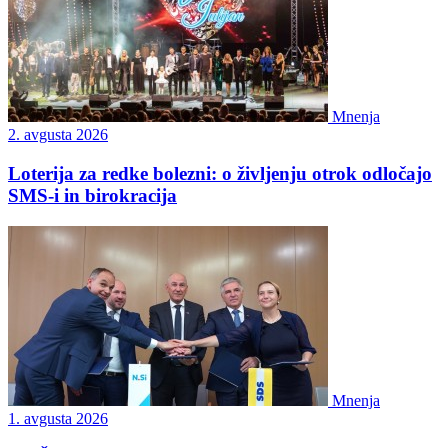
Mnenja
2. avgusta 2026
Loterija za redke bolezni: o življenju otrok odločajo
SMS-i in birokracija
Mnenja
1. avgusta 2026