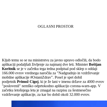
Kljub temu so se na ministrstvu za javno upravo odločili, da bodo
aplikaciji podaljšali življenje za najmanj dve leti. Minister
Boštjan
Koritnik
se je v začetku tega tedna podpisal pod sklep o oddaji
166.000 evrov vrednega naročila za "Nadgradnjo in vzdrževanje
mobilne aplikacije #OstaniZdrav". Posel je spet dobil
podjetnik
Primož Cigoj
, ki je že lani v imenu države za 4000 evrov
"poslovenil" nemško odprtokodno aplikacijo corona-warn-app. V
začetku letošnjega leta je zmagal na razpisu za šestmesečno
vzdrževanje aplikacije, za kar bo dobil okoli 32.000 evrov.