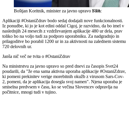
Boštjan Koritnik, minister za javno upravo
STA
Aplikaciji #OstaniZdrav bodo sedaj dodajali nove funkcionalnosti.
Iz ponudbe, ki jo je kot edini oddal Cigoj, je razvidno, da bo imel v
naslednjih 24 mesecih z vzdrževanjem aplikacije 480 ur dela, prav
toliko bo na voljo tudi za podporo uporabniku. Za nadgradnjo in
prilagoditve bo porabil 1200 ur in za aktivnosti na zalednem sistemu
720 delovnih ur.
Janša nič več ne tvita o #OstaniZdrav
Na ministrstvu za javno upravo so pred dnevi za časopis Svet24
poudarili, da "že ena sama aktivna uporaba aplikacije #OstaniZdrav,
ki pomeni prekinitev verige morebitnih okužb z virusom Sars-Cov-
2, pomeni, da je aplikacija dosegla svoj namen". Njena uporaba je
smiselna predvsem v času, ko se večina Slovencev odpravlja na
počitnice, mnogi tudi v tujino.