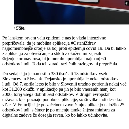
/
STA
Po lanskem prvem valu epidemije nas je vlada intenzivno
prepričevala, da je mobilna aplikacija #OstaniZdrav
najpomembnejše orodje za boj proti epidemiji covid-19. Da bi lahko
z aplikacijo za obveščanje o stikih z okuženimi zajezili
širjenje koronavirusa, bi jo moralo uporabljati najmanj 60
odstotkov ljudi. Toda teh zaradi različnih razlogov ni prepričala.
Do sedaj si jo je namestilo 380 tisoč ali 18 odstotkov vseh
Slovencev in Slovenk. Dejansko jo uporablja le nekaj odstotkov
ljudi. Od 7. aprila letos je bilo v Sloveniji uradno potrjenih nekaj več
kot 31.200 okužb, v aplikacijo pa jih je bilo vnesenih manj kot
2000, torej vsega dobrih šest odstotkov. V drugih evropskih
državah, kjer poznajo podobne aplikacije, so številke tudi desetkrat
višje. V Franciji si je po začetnem zavračanju aplikacijo naložilo 25
odstotkov ljudi, s čimer je po mnenju tamkajšnjega ministra za
digitalne zadeve že dosegla raven, ko bo lahko učinkovita.