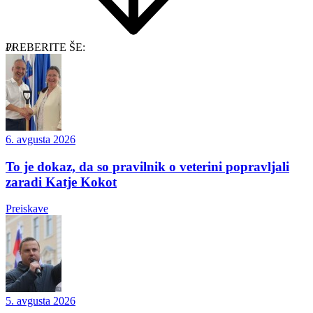
PREBERITE ŠE:
6. avgusta 2026
To je dokaz, da so pravilnik o veterini popravljali
zaradi Katje Kokot
Preiskave
5. avgusta 2026