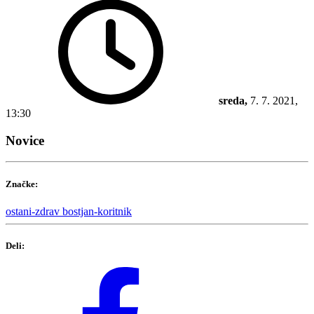
sreda,
7. 7. 2021,
13:30
Novice
Značke:
ostani-zdrav
bostjan-koritnik
Deli: