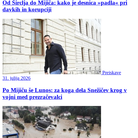
Od Širclja do Mijiča: kako je desnica »padla« pri
davkih in korupciji
Preiskave
31. julija 2026
Po Mijiču še Lunos: za koga dela Snežičev krog v
vojni med prezračevalci