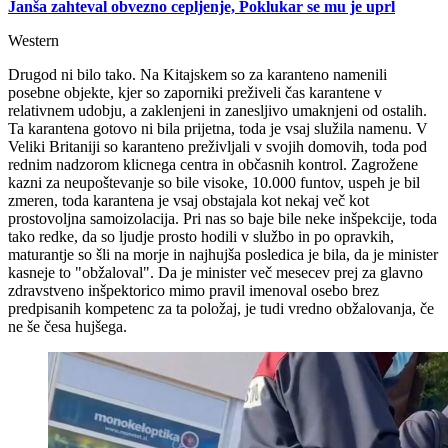
Janša zahteval obvezno cepljenje, Poklukar se mu je uprl
Western
Drugod ni bilo tako. Na Kitajskem so za karanteno namenili
posebne objekte, kjer so zaporniki preživeli čas karantene v
relativnem udobju, a zaklenjeni in zanesljivo umaknjeni od ostalih.
Ta karantena gotovo ni bila prijetna, toda je vsaj služila namenu. V
Veliki Britaniji so karanteno preživljali v svojih domovih, toda pod
rednim nadzorom klicnega centra in občasnih kontrol. Zagrožene
kazni za neupoštevanje so bile visoke, 10.000 funtov, uspeh je bil
zmeren, toda karantena je vsaj obstajala kot nekaj več kot
prostovoljna samoizolacija. Pri nas so baje bile neke inšpekcije, toda
tako redke, da so ljudje prosto hodili v službo in po opravkih,
maturantje so šli na morje in najhujša posledica je bila, da je minister
kasneje to "obžaloval". Da je minister več mesecev prej za glavno
zdravstveno inšpektorico mimo pravil imenoval osebo brez
predpisanih kompetenc za ta položaj, je tudi vredno obžalovanja, če
ne še česa hujšega.