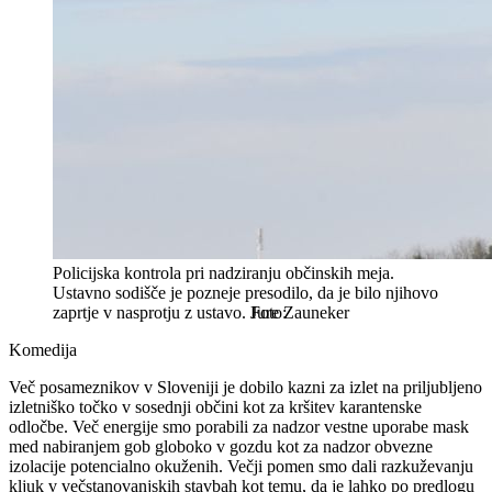
Policijska kontrola pri nadziranju občinskih meja.
Ustavno sodišče je pozneje presodilo, da je bilo njihovo
zaprtje v nasprotju z ustavo.
Jure Zauneker
Komedija
Več posameznikov v Sloveniji je dobilo kazni za izlet na priljubljeno
izletniško točko v sosednji občini kot za kršitev karantenske
odločbe. Več energije smo porabili za nadzor vestne uporabe mask
med nabiranjem gob globoko v gozdu kot za nadzor obvezne
izolacije potencialno okuženih. Večji pomen smo dali razkuževanju
kljuk v večstanovanjskih stavbah kot temu, da je lahko po predlogu