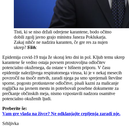
Tisti, ki se niso držali odrejene karantene, bodo očitno
dobili zgolj javno grajo ministra Janeza Poklukarja.
Zakaj nihče ne nadzira karanten, če gre res za nujen
ukrep?
STA
Epidemija covid-19 traja že skoraj leto dni in pol. Kljub temu ukrep
karantene še vedno ostaja povsem prostovoljna odločitev
potencialno okuženega, da ostane v hišnem priporu. V času
epidemije nalezljivega respiratornega virusa, ki je v nekaj mesecih
povzročil na tisoče mrtvih, zaradi njega pa smo sprejemali številne
sporne, pogosto protiustavne odločitve, pisali kazni za malicanje
rogljička na javnem mestu in potrebovali posebne dokumente za
prečkanje občinskih meja, nismo vzpostavili nadzora osamitve
potencialno okuženih ljudi.
Preberite še:
Vam gre vlada na živce? Ne odklanjajte cepljenja zaradi nje.
Srhljivka