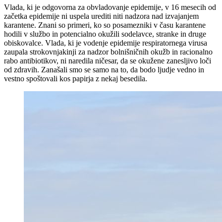
Vlada, ki je odgovorna za obvladovanje epidemije, v 16 mesecih od
začetka epidemije ni uspela urediti niti nadzora nad izvajanjem
karantene. Znani so primeri, ko so posamezniki v času karantene
hodili v službo in potencialno okužili sodelavce, stranke in druge
obiskovalce. Vlada, ki je vodenje epidemije respiratornega virusa
zaupala strokovnjakinji za nadzor bolnišničnih okužb in racionalno
rabo antibiotikov, ni naredila ničesar, da se okužene zanesljivo loči
od zdravih. Zanašali smo se samo na to, da bodo ljudje vedno in
vestno spoštovali kos papirja z nekaj besedila.