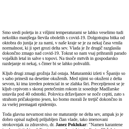
Smo sredi poletja in z višjimi temperaturami se lahko veselimo tudi
nekoliko manjšega števila obolelih s covid-19. Dolgotrajna bitka od
oktobra do junija je za nami, v naše kraje se je za nekaj časa vrnila
normalnost, ki ji spet grozi delta sev. Vlada je že drugič razglasila
dokončno zmago nad covid-19. Tokrat so nam vsaj prihranili parado
vojaških letal in salve s topovi. Na tisoče mrtvih in gospodarsko
razdejanje ni nekaj, s čimer bi se lahko pohvalili.
Kljub drugi zmagi grožnja žal ostaja. Maturantski izleti v Španijo so
s sabo prinesli na desetine okuženih. Med njimi so okuženi z delta
sevom, ki ima izreden potencial in se zlahka širi. Precepljenost se je
kljub cepivom s skoraj pretečenim rokom iz sosednje Madžarske
ustavila pod 40 odstotki. Polovica državljanov se noče cepiti, zato s
strahom pričakujemo jesen, ko bomo morali že tretjič dokončno in
za vselej premagati epidemijo.
Toda glavna nevarnost niso ne maturantje ne delta sev, ampak jo je
dobro opisal najbolj priljubljen član vlade, tako imenovani
strokovnjak za zdravstvo, dr.
Janez Poklukar
: "Namen karantene