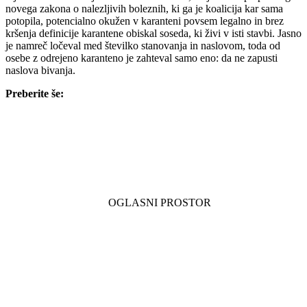
novega zakona o nalezljivih boleznih, ki ga je koalicija kar sama
potopila, potencialno okužen v karanteni povsem legalno in brez
kršenja definicije karantene obiskal soseda, ki živi v isti stavbi. Jasno
je namreč ločeval med številko stanovanja in naslovom, toda od
osebe z odrejeno karanteno je zahteval samo eno: da ne zapusti
naslova bivanja.
Preberite še: