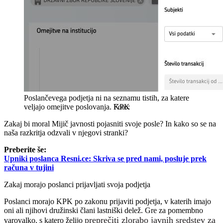
Poslančevega podjetja ni na seznamu tistih, za katere
veljajo omejitve poslovanja.
KPK
Zakaj bi moral Mijič javnosti pojasniti svoje posle? In kako so se na
naša razkritja odzvali v njegovi stranki?
Preberite še:
Upniki poslanca Resni.ce: Skriva se pred nami, posluje prek
računa v tujini
Zakaj morajo poslanci prijavljati svoja podjetja
Poslanci morajo KPK po zakonu prijaviti podjetja, v katerih imajo
oni ali njihovi družinski člani lastniški delež. Gre za pomembno
preprečiti zlorabo javnih sredstev za
varovalko, s katero želijo