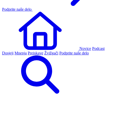
Podprite naše delo
Novice
Podcast
Dosjeji
Mnenja
Preiskave
Žvižgači
Podprite naše delo