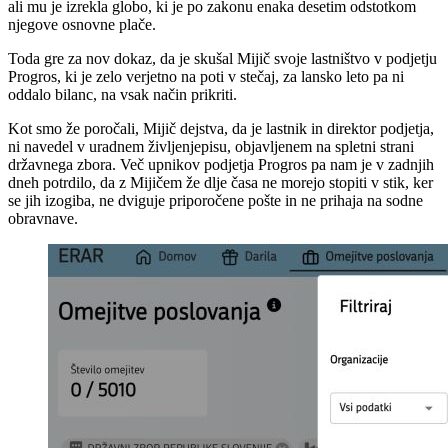
ali mu je izrekla globo, ki je po zakonu enaka desetim odstotkom
njegove osnovne plače.
Toda gre za nov dokaz, da je skušal Mijič svoje lastništvo v podjetju
Progros, ki je zelo verjetno na poti v stečaj, za lansko leto pa ni
oddalo bilanc, na vsak način prikriti.
Kot smo že poročali, Mijič dejstva, da je lastnik in direktor podjetja,
ni navedel v uradnem življenjepisu, objavljenem na spletni strani
državnega zbora. Več upnikov podjetja Progros pa nam je v zadnjih
dneh potrdilo, da z Mijičem že dlje časa ne morejo stopiti v stik, ker
se jih izogiba, ne dviguje priporočene pošte in ne prihaja na sodne
obravnave.