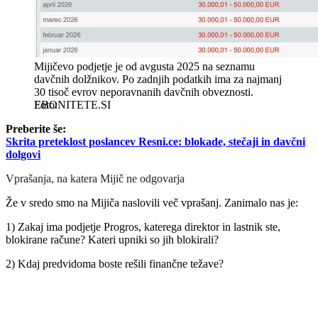
Mijičevo podjetje je od avgusta 2025 na seznamu
davčnih dolžnikov. Po zadnjih podatkih ima za najmanj
30 tisoč evrov neporavnanih davčnih obveznosti.
EBONITETE.SI
Preberite še:
Skrita preteklost poslancev Resni.ce: blokade, stečaji in davčni
dolgovi
Vprašanja, na katera Mijič ne odgovarja
Že v sredo smo na Mijiča naslovili več vprašanj. Zanimalo nas je:
1) Zakaj ima podjetje Progros, katerega direktor in lastnik ste,
blokirane račune? Kateri upniki so jih blokirali?
2) Kdaj predvidoma boste rešili finančne težave?