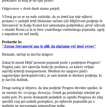
prekrškov in kdaj je do njih prišlo?
Odgovorov v dveh dneh nismo prejeli.
Včeraj pa so se na naše razkritje, da so imeli kar trije njihovi
poslanci v zadnjih letih blokirane račune (ob Mijičevem podjetju še
Stevanović in Katja Kokot kot samostojna podjetnika), prvič odzvali
v stranki Resni.ca in to brez vsakršnega vsebinskega pojasnila, zgolj
z napadom na naš medij.
Preberite še:
"Zoran Stevanović nas je silil, da plačamo več tisoč evrov"
Blokade, stečaji in davčni dolgovi
Zakaj bi moral Mijič javnosti pojasniti posle s podjetjem Progros?
Najprej zato, ker opravlja funkcijo poslanca, za katero veljajo
najvišji kriteriji transparenosti. Medtem ko njegovo plačo
zagotavljajo davkoplačevalci, je sam lastnik in direktor podjetja, ki
je davčni dolžnik.
Drugi razlog je dejstvo, da ima podjetje Progros številne upnike, ki
do svojega denarja
ne morejo
, četudi ga poizkušajo izterjati po
sodni poti. Po javno dostopnih podatkih so upniki Progrosa do zdaj
sprožili vsaj pet sodnih postopkov, po njihovih pojasnilih pa v
podjetju ne prevzemajo priporočene pošte.