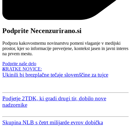
Podprite Necenzurirano.si
Podpora kakovostnemu novinarstvu pomeni vlaganje v medijski
prostor, kjer so informacije preverjene, kontekst jasen in javni interes
na prvem mestu.
Podprite naše delo
KRATKE NOVICE:
Ukinili bi brezplačne tečaje slovenščine za tujce
Podjetje 2TDK, ki gradi drugi tir, dobilo nove
nadzornike
Skupina NLB s četrt milijarde evrov dobička