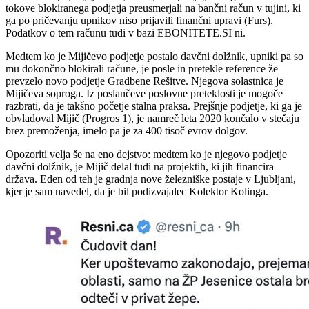
tokove blokiranega podjetja preusmerjali na bančni račun v tujini, ki
ga po pričevanju upnikov niso prijavili finančni upravi (Furs).
Podatkov o tem računu tudi v bazi EBONITETE.SI ni.
Medtem ko je Mijičevo podjetje postalo davčni dolžnik, upniki pa so
mu dokončno blokirali račune, je posle in pretekle reference že
prevzelo novo podjetje Gradbene Rešitve. Njegova solastnica je
Mijičeva soproga. Iz poslančeve poslovne preteklosti je mogoče
razbrati, da je takšno početje stalna praksa. Prejšnje podjetje, ki ga je
obvladoval Mijič (Progros 1), je namreč leta 2020 končalo v stečaju
brez premoženja, imelo pa je za 400 tisoč evrov dolgov.
Opozoriti velja še na eno dejstvo: medtem ko je njegovo podjetje
davčni dolžnik, je Mijič delal tudi na projektih, ki jih financira
država. Eden od teh je gradnja nove železniške postaje v Ljubljani,
kjer je sam navedel, da je bil podizvajalec Kolektor Kolinga.