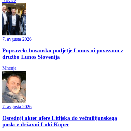
Novice
7. avgusta 2026
Popravek: bosansko podjetje Lunos ni povezano z
družbo Lunos Slovenija
Mnenja
7. avgusta 2026
Osrednji akter afere Litijska do večmilijonskega
posla v državni Luki Koper