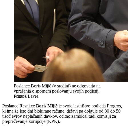
Poslanec Boris Mijič (v sredini) ne odgovarja na
vprašanja o spornem poslovanju svojih podjetij.
Primož Lavre
Poslanec Resni.ce
Boris Mijič
je svoje lastništvo podjetja Progros,
ki ima že leto dni blokirane račune, državi pa dolguje od 30 do 50
tisoč evrov neplačanih davkov, očitno zamolčal tudi komisiji za
preprečevanje korupcije (KPK).