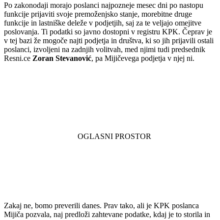
Po zakonodaji morajo poslanci najpozneje mesec dni po nastopu
funkcije prijaviti svoje premoženjsko stanje, morebitne druge
funkcije in lastniške deleže v podjetjih, saj za te veljajo omejitve
poslovanja. Ti podatki so javno dostopni v registru KPK. Čeprav je
v tej bazi že mogoče najti podjetja in društva, ki so jih prijavili ostali
poslanci, izvoljeni na zadnjih volitvah, med njimi tudi predsednik
Resni.ce
Zoran Stevanović
, pa Mijičevega podjetja v njej ni.
Zakaj ne, bomo preverili danes. Prav tako, ali je KPK poslanca
Mijiča pozvala, naj predloži zahtevane podatke, kdaj je to storila in