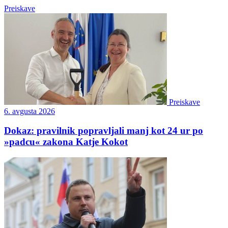
Preiskave
Preiskave
6. avgusta 2026
Dokaz: pravilnik popravljali manj kot 24 ur po
»padcu« zakona Katje Kokot