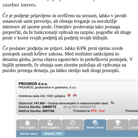
zasebni interes.
Če je podjetje prijavljeno in uvrščeno na seznam, lahko v javnih
ustanovah sami preverijo, ali obstaja tveganje za navzkrižje
interesov ali sporne posle. Omejitev poslovanja tako pomaga
preprečiti, da bi funkcionarji vplivali na razpise, pogodbe ali druge
posle v korist svojih podjetij ali podjetij svojih bližnjih.
Če poslanec podjetja ne prijavi, lahko KPK proti njemu uvede
postopek zaradi kršitve zakona. Med možnimi sankcijami so
denarna globa, javna objava ugotovitev in prekrškovni postopek. V
hujših primerih, če obstaja sum zlorabe položaja ali vplivanja na
porabo javnega denarja, pa lahko sledijo tudi drugi postopki.