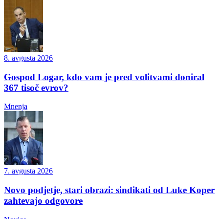
8. avgusta 2026
Gospod Logar, kdo vam je pred volitvami doniral
367 tisoč evrov?
Mnenja
7. avgusta 2026
Novo podjetje, stari obrazi: sindikati od Luke Koper
zahtevajo odgovore