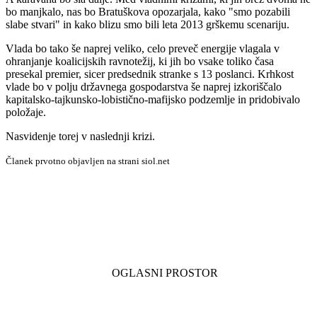
bo manjkalo, nas bo Bratuškova opozarjala, kako "smo pozabili
slabe stvari" in kako blizu smo bili leta 2013 grškemu scenariju.
Vlada bo tako še naprej veliko, celo preveč energije vlagala v
ohranjanje koalicijskih ravnotežij, ki jih bo vsake toliko časa
presekal premier, sicer predsednik stranke s 13 poslanci. Krhkost
vlade bo v polju državnega gospodarstva še naprej izkoriščalo
kapitalsko-tajkunsko-lobistično-mafijsko podzemlje in pridobivalo
položaje.
Nasvidenje torej v naslednji krizi.
Članek prvotno objavljen na strani siol.net