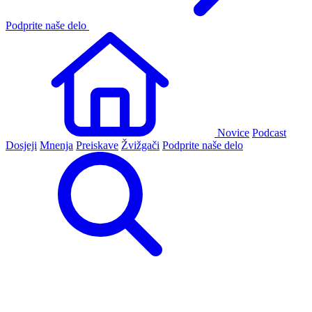
Podprite naše delo
Novice
Podcast
Dosjeji
Mnenja
Preiskave
Žvižgači
Podprite naše delo