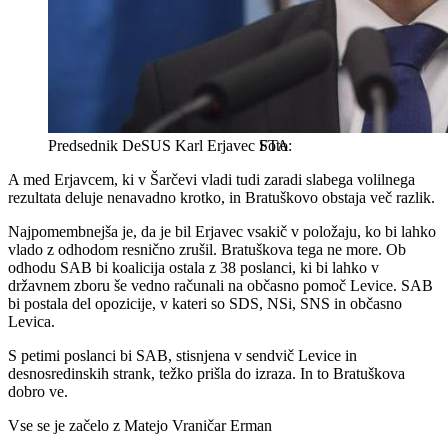
Predsednik DeSUS Karl Erjavec
STA
A med Erjavcem, ki v Šarčevi vladi tudi zaradi slabega volilnega
rezultata deluje nenavadno krotko, in Bratuškovo obstaja več razlik.
Najpomembnejša je, da je bil Erjavec vsakič v položaju, ko bi lahko
vlado z odhodom resnično zrušil. Bratuškova tega ne more. Ob
odhodu SAB bi koalicija ostala z 38 poslanci, ki bi lahko v
državnem zboru še vedno računali na občasno pomoč Levice. SAB
bi postala del opozicije, v kateri so SDS, NSi, SNS in občasno
Levica.
S petimi poslanci bi SAB, stisnjena v sendvič Levice in
desnosredinskih strank, težko prišla do izraza. In to Bratuškova
dobro ve.
Vse se je začelo z Matejo Vraničar Erman