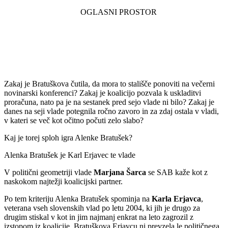
Zakaj je Bratuškova čutila, da mora to stališče ponoviti na večerni
novinarski konferenci? Zakaj je koalicijo pozvala k uskladitvi
proračuna, nato pa je na sestanek pred sejo vlade ni bilo? Zakaj je
danes na seji vlade potegnila ročno zavoro in za zdaj ostala v vladi,
v kateri se več kot očitno počuti zelo slabo?
Kaj je torej sploh igra Alenke Bratušek?
Alenka Bratušek je Karl Erjavec te vlade
V politični geometriji vlade
Marjana Šarca
se SAB kaže kot z
naskokom najtežji koalicijski partner.
Po tem kriteriju Alenka Bratušek spominja na
Karla Erjavca
,
veterana vseh slovenskih vlad po letu 2004, ki jih je drugo za
drugim stiskal v kot in jim najmanj enkrat na leto zagrozil z
izstopom iz koalicije. Bratuškova Erjavcu ni prevzela le političnega