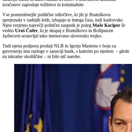
izračunov zaposluje tožilstvo in kriminaliste.
Vse pomembnejše politične odločitve, ki jih je Bratuškova
sprejemala v zadnjih letih, izhajajo iz tistega časa, tudi kadrovske.
Njen verjetno največji politični zaupnik je poleg
Maše Kociper
še
vedno
Uroš Čufer
, ki je skupaj z Bratuškovo in Boštjanom
Jazbecem sestavljal tako imenovano slovensko trojko.
Tudi njena podpora prodaji NLB in Igorju Mastenu v boju za
guvernerja ima razloge v sanaciji bank, s katerim po njenem – glede
na takratne okoliščine – ni bilo nič narobe.