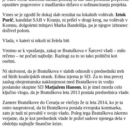
opustitev pogovorov z madžarsko državo o sofinanciranju projekta.
Vmes se je zgodil še dokaj slab rezultat na lokalnih volitvah.
Iztok
Purič
, kandidat SAB v Kranju, ni prišel v drugi krog, na volitvah v
Komnu, dolgoletni trdnjavi Marka Bandellija, pa je njegov izbranec
doživel polom.
Vlada, v kateri si nikoli ni želela biti
Vrnimo se k vprašanju, zakaj se Bratuškova v Šarcevi vladi – milo
rečeno – ne počuti najbolje. Razlogi za to so tako politični kot
osebni.
Ni skrivnost, da je Bratuškova v slabih odnosih s predsedniki treh
od štirih koalicijskih strank. Edina izjema je SD. Za to ima precej
zaslug obojestranska naklonjenost med Bratuškovo in vodjo
poslanske skupine SD
Matjažem Hanom
, ki je imel morda celo
ključno vlogo, da je Bratuškova leta 2013 postala predsednica vlade.
Zamere Bratuškove do Cerarja se vlečejo že iz leta 2014, ko je ta
ostro nasprotoval, da bi Bratuškova postala evropska komisarka,
zato je tudi ni povabil v svojo vlado. Poleg tega Bratuškova iskreno
verjame, da je kot predsednik vlade le požel sadove njenega dela v
obdobju najhujše finančne krize.