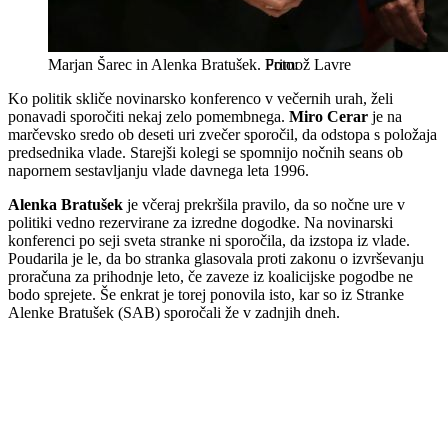
Marjan Šarec in Alenka Bratušek.
Primož Lavre
Ko politik skliče novinarsko konferenco v večernih urah, želi
ponavadi sporočiti nekaj zelo pomembnega.
Miro Cerar
je na
marčevsko sredo ob deseti uri zvečer sporočil, da odstopa s položaja
predsednika vlade. Starejši kolegi se spomnijo nočnih seans ob
napornem sestavljanju vlade davnega leta 1996.
Alenka Bratušek
je včeraj prekršila pravilo, da so nočne ure v
politiki vedno rezervirane za izredne dogodke. Na novinarski
konferenci po seji sveta stranke ni sporočila, da izstopa iz vlade.
Poudarila je le, da bo stranka glasovala proti zakonu o izvrševanju
proračuna za prihodnje leto, če zaveze iz koalicijske pogodbe ne
bodo sprejete. Še enkrat je torej ponovila isto, kar so iz Stranke
Alenke Bratušek (SAB) sporočali že v zadnjih dneh.