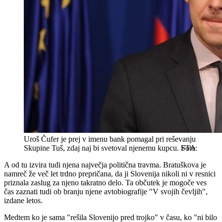
Uroš Čufer je prej v imenu bank pomagal pri reševanju
Skupine Tuš, zdaj naj bi svetoval njenemu kupcu.
STA
A od tu izvira tudi njena največja politična travma. Bratuškova je
namreč že več let trdno prepričana, da ji Slovenija nikoli ni v resnici
priznala zaslug za njeno takratno delo. Ta občutek je mogoče ves
čas zaznati tudi ob branju njene avtobiografije "V svojih čevljih",
izdane letos.
Medtem ko je sama "rešila Slovenijo pred trojko" v času, ko "ni bilo