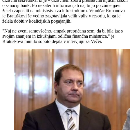
državna sekretarka, ki je v državnem zboru predstavila ključni zakon
o sanaciji bank. Po nekaterih informacijah naj bi jo po zamenjavi
želela zaposliti na ministrstvu za infrastrukturo. Vraničar Ermanova
je Bratuškovi še vedno zagotavljala velik vpliv v resorju, ki ga je
želela dobiti v koalicijskih pogajanjih.
"Naj ne zveni samovšečno, ampak prepričana sem, da bi bila jaz s
svojim znanjem in izkušnjami odlična finančna ministrica," je
Bratuškova minulo soboto dejala v intervjuju za Večer.