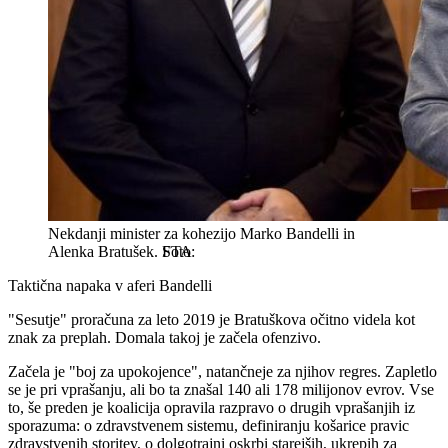
Nekdanji minister za kohezijo Marko Bandelli in
Alenka Bratušek.
STA
Taktična napaka v aferi Bandelli
"Sesutje" proračuna za leto 2019 je Bratuškova očitno videla kot
znak za preplah. Domala takoj je začela ofenzivo.
Začela je "boj za upokojence", natančneje za njihov regres. Zapletlo
se je pri vprašanju, ali bo ta znašal 140 ali 178 milijonov evrov. Vse
to, še preden je koalicija opravila razpravo o drugih vprašanjih iz
sporazuma: o zdravstvenem sistemu, definiranju košarice pravic
zdravstvenih storitev, o dolgotrajni oskrbi starejših, ukrepih za