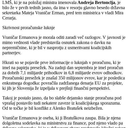
LMŠ, ki je na položaj ministra imenovala
Andreja Bertonclja
, je
bilo že v prvih tednih jasno, da ima v resorju glavno besedo državna
sekretarka Mateja Vraničar Erman, pred tem ministrica v vladi Mira
Cerarja.
Skrivnost proračunske luknje
Vraničar Ermanova je morala oditi zaradi več razlogov. V javnosti je
mimo vednosti vlade predstavila osnutek zakona o davku na
nepremičnine, ki je bil v nasprotju z usmeritvami koalicijskih
partnerjev.
Hkrati so se pojavile prve informacije o luknjah v proračunu, ki je
imel na papirju presežek. Na zadnji dan septembra je imel proračun
za dobrih 7,1 milijarde prihodkov in 6,8 milijarde evrov odhodkov.
Proračunski presežek je znašal 350 milijonov evrov, kar je posledica
enkratnega dogodka: povračila zadržanega denarja EU za projekte,
ki jih je Slovenija že izpeljala v prejšnji finančni perspektivi.
Takoj je postalo jasno, da bo slabše dejansko stanje proračuna pod
vprašaj postavilo tudi nekatere zaveze iz koalicijskega sporazuma.
Od te točke je bil konflikt z Alenko Bratušek neizbežen.
Vraničar Ermanova je oseba, ki ji Bratuškova zaupa. Bila je njena
dolgoletna sodelavka na ministrstvu za finance, pod njeno vlado pa