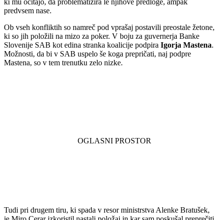
ki mu očitajo, da problematizira le njihove predloge, ampak
predvsem nase.
Ob vseh konfliktih so namreč pod vprašaj postavili preostale žetone,
ki so jih položili na mizo za poker. V boju za guvernerja Banke
Slovenije SAB kot edina stranka koalicije podpira
Igorja Mastena
.
Možnosti, da bi v SAB uspelo še koga prepričati, naj podpre
Mastena, so v tem trenutku zelo nizke.
Tudi pri drugem tiru, ki spada v resor ministrstva Alenke Bratušek,
je Miro Cerar izkoristil nastali položaj in kar sam poskušal preprečiti