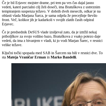
Če je bil Erjavec mojster drame, pri tem pa ves čas dajal jasno
vedeti, kateri parcialni cilj želi doseči, ima Bratuškova z ustreznim
tempiranjem suspenza težavo. V dobrih dveh mesecih, odkar je na
oblasti vlada Marjana Šarca, je sama odprla že precejšnje število
front. Več, kolikor jih je kadarkoli v svojih zlatih časih odpiral
Erjavec.
Če je predsednik DeSUS vlade izsiljeval zato, da je iztržil nekaj
priboljškov za svojo volilno bazo, Bratuškova z vsako potezo daje
vedeti, da ima z bivanjem v vladi, ki jo vodi Marjan Šarec, v resnici
velike težave.
Ključni točki spopada med SAB in Šarcem sta bili v resnici dve. To
sta
Mateja Vraničar Erman
in
Marko Bandelli
.