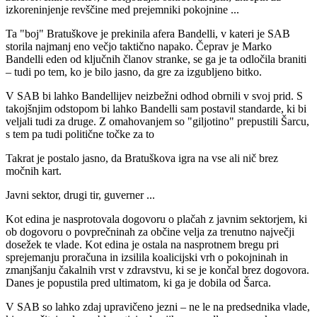
izkoreninjenje revščine med prejemniki pokojnine ...
Ta "boj" Bratuškove je prekinila afera Bandelli, v kateri je SAB
storila najmanj eno večjo taktično napako. Čeprav je Marko
Bandelli eden od ključnih članov stranke, se ga je ta odločila braniti
– tudi po tem, ko je bilo jasno, da gre za izgubljeno bitko.
V SAB bi lahko Bandellijev neizbežni odhod obrnili v svoj prid. S
takojšnjim odstopom bi lahko Bandelli sam postavil standarde, ki bi
veljali tudi za druge. Z omahovanjem so "giljotino" prepustili Šarcu,
s tem pa tudi politične točke za to
Takrat je postalo jasno, da Bratuškova igra na vse ali nič brez
močnih kart.
Javni sektor, drugi tir, guverner ...
Kot edina je nasprotovala dogovoru o plačah z javnim sektorjem, ki
ob dogovoru o povprečninah za občine velja za trenutno največji
dosežek te vlade. Kot edina je ostala na nasprotnem bregu pri
sprejemanju proračuna in izsilila koalicijski vrh o pokojninah in
zmanjšanju čakalnih vrst v zdravstvu, ki se je končal brez dogovora.
Danes je popustila pred ultimatom, ki ga je dobila od Šarca.
V SAB so lahko zdaj upravičeno jezni – ne le na predsednika vlade,