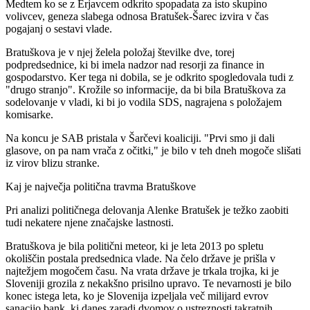
Medtem ko se z Erjavcem odkrito spopadata za isto skupino
volivcev, geneza slabega odnosa Bratušek-Šarec izvira v čas
pogajanj o sestavi vlade.
Bratuškova je v njej želela položaj številke dve, torej
podpredsednice, ki bi imela nadzor nad resorji za finance in
gospodarstvo. Ker tega ni dobila, se je odkrito spogledovala tudi z
"drugo stranjo". Krožile so informacije, da bi bila Bratuškova za
sodelovanje v vladi, ki bi jo vodila SDS, nagrajena s položajem
komisarke.
Na koncu je SAB pristala v Šarčevi koaliciji. "Prvi smo ji dali
glasove, on pa nam vrača z očitki," je bilo v teh dneh mogoče slišati
iz virov blizu stranke.
Kaj je največja politična travma Bratuškove
Pri analizi političnega delovanja Alenke Bratušek je težko zaobiti
tudi nekatere njene značajske lastnosti.
Bratuškova je bila politični meteor, ki je leta 2013 po spletu
okoliščin postala predsednica vlade. Na čelo države je prišla v
najtežjem mogočem času. Na vrata države je trkala trojka, ki je
Sloveniji grozila z nekakšno prisilno upravo. Te nevarnosti je bilo
konec istega leta, ko je Slovenija izpeljala več milijard evrov
sanacijo bank, ki danes zaradi dvomov o ustreznosti takratnih