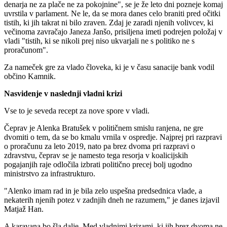
denarja ne za plače ne za pokojnine", se je že leto dni pozneje komaj
uvrstila v parlament. Ne le, da se mora danes celo braniti pred očitki
tistih, ki jih takrat ni bilo zraven. Zdaj je zaradi njenih volivcev, ki
večinoma zavračajo Janeza Janšo, prisiljena imeti podrejen položaj v
vladi "tistih, ki se nikoli prej niso ukvarjali ne s politiko ne s
proračunom".
Za nameček gre za vlado človeka, ki je v času sanacije bank vodil
občino Kamnik.
Nasvidenje v naslednji vladni krizi
Vse to je seveda recept za nove spore v vladi.
Čeprav je Alenka Bratušek v političnem smislu ranjena, ne gre
dvomiti o tem, da se bo kmalu vrnila v ospredje. Najprej pri razpravi
o proračunu za leto 2019, nato pa brez dvoma pri razpravi o
zdravstvu, čeprav se je namesto tega resorja v koalicijskih
pogajanjih raje odločila izbrati politično precej bolj ugodno
ministrstvo za infrastrukturo.
"Alenko imam rad in je bila zelo uspešna predsednica vlade, a
nekaterih njenih potez v zadnjih dneh ne razumem," je danes izjavil
Matjaž Han.
A karavana bo šla dalje. Med vladnimi krizami, ki jih brez dvoma ne