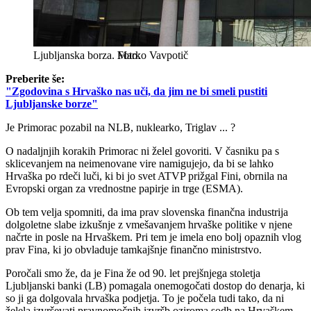
Ljubljanska borza.
Marko Vavpotič
Preberite še:
"Zgodovina s Hrvaško nas uči, da jim ne bi smeli pustiti
Ljubljanske borze"
Je Primorac pozabil na NLB, nuklearko, Triglav ... ?
O nadaljnjih korakih Primorac ni želel govoriti. V časniku pa s
sklicevanjem na neimenovane vire namigujejo, da bi se lahko
Hrvaška po rdeči luči, ki bi jo svet ATVP prižgal Fini, obrnila na
Evropski organ za vrednostne papirje in trge (ESMA).
Ob tem velja spomniti, da ima prav slovenska finančna industrija
dolgoletne slabe izkušnje z vmešavanjem hrvaške politike v njene
načrte in posle na Hrvaškem. Pri tem je imela eno bolj opaznih vlog
prav Fina, ki jo obvladuje tamkajšnje finančno ministrstvo.
Poročali smo že, da je Fina že od 90. let prejšnjega stoletja
Ljubljanski banki (LB) pomagala onemogočati dostop do denarja, ki
so ji ga dolgovala hrvaška podjetja. To je počela tudi tako, da ni
želela izvrševati pravnomočnih izvršb oziroma sodb na Hrvaškem.