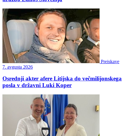
Preiskave
7. avgusta 2026
Osrednji akter afere Litijska do večmilijonskega
posla v državni Luki Koper