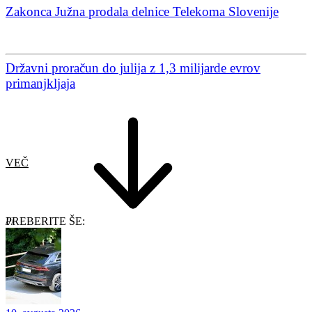
Zakonca Južna prodala delnice Telekoma Slovenije
Državni proračun do julija z 1,3 milijarde evrov
primanjkljaja
VEČ
PREBERITE ŠE: