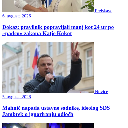
Preiskave
6. avgusta 2026
Dokaz: pravilnik popravljali manj kot 24 ur po
»padcu« zakona Katje Kokot
Novice
5. avgusta 2026
Mahnič napada ustavne sodnike, ideolog SDS
Jambrek o ignoriranju odločb