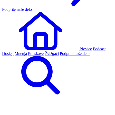
Podprite naše delo
Novice
Podcast
Dosjeji
Mnenja
Preiskave
Žvižgači
Podprite naše delo