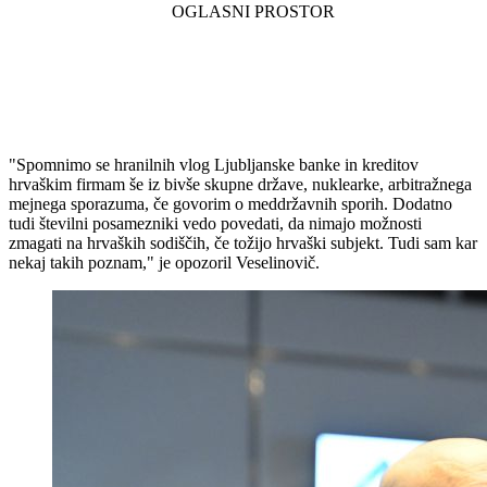
"Spomnimo se hranilnih vlog Ljubljanske banke in kreditov
hrvaškim firmam še iz bivše skupne države, nuklearke, arbitražnega
mejnega sporazuma, če govorim o meddržavnih sporih. Dodatno
tudi številni posamezniki vedo povedati, da nimajo možnosti
zmagati na hrvaških sodiščih, če tožijo hrvaški subjekt. Tudi sam kar
nekaj takih poznam," je opozoril Veselinovič.