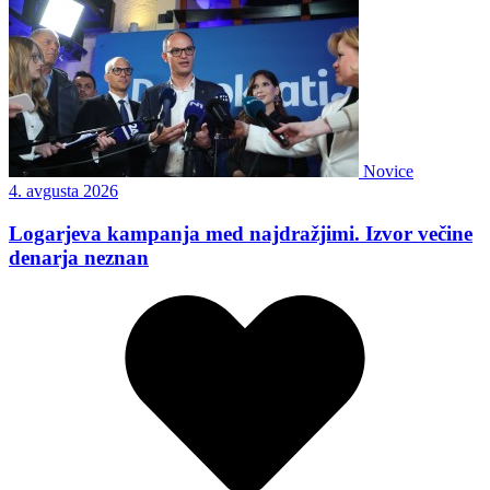
Novice
4. avgusta 2026
Logarjeva kampanja med najdražjimi. Izvor večine
denarja neznan