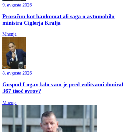
9. avgusta 2026
Proračun kot bankomat ali saga o avtomobilu
ministra Ciglerja Kralja
Mnenja
8. avgusta 2026
Gospod Logar, kdo vam je pred volitvami doniral
367 tisoč evrov?
Mnenja