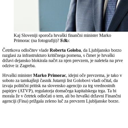
Kaj Sloveniji sporoča hrvaški finančni minister Marko
Primorac (na fotografiji)?
S.R.
Četrtkova odločitev vlade
Roberta Goloba
, da Ljubljansko borzo
razglasi za infrastrukturo kritičnega pomena, s čimer je hrvaški
državi dejansko blokirala načrt za njen prevzem, je naletela na prve
odzive iz Zagreba.
Hrvaški minister
Marko Primorac
, idejni oče prevzema, je tako v
soboto za tamkajšnji časnik Jutarnji list Golobovi vladi očital, da
izvaja politični pritisk na slovensko agencijo za trg vrednostnih
papirjev (ATVP), regulatorja domačega kapitalskega trga. Ta bi
morala že v četrtek odločati o tem, ali bo hrvaški državni Finančni
agenciji (Fina) prižgala zeleno luč za prevzem Ljubljanske borze.