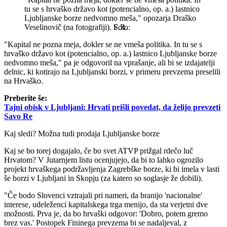
tu se s hrvaško državo kot (potencialno, op. a.) lastnico
Ljubljanske borze nedvomno meša," opozarja Draško
Veselinovič (na fotografiji).
S.R.
"Kapital ne pozna meja, dokler se ne vmeša politika. In tu se s
hrvaško državo kot (potencialno, op. a.) lastnico Ljubljanske borze
nedvomno meša," pa je odgovoril na vprašanje, ali bi se izdajatelji
delnic, ki kotirajo na Ljubljanski borzi, v primeru prevzema preselili
na Hrvaško.
Preberite še:
Tajni obisk v Ljubljani: Hrvati prišli povedat, da želijo prevzeti
Savo Re
Kaj sledi? Možna tudi prodaja Ljubljanske borze
Kaj se bo torej dogajalo, če bo svet ATVP prižgal rdečo luč
Hrvatom? V Jutarnjem listu ocenjujejo, da bi to lahko ogrozilo
projekt hrvaškega podržavljenja Zagrebške borze, ki bi imela v lasti
še borzi v Ljubljani in Skopju (za katero so soglasje že dobili).
"Če bodo Slovenci vztrajali pri nameri, da branijo 'nacionalne'
interese, udeleženci kapitalskega trga menijo, da sta verjetni dve
možnosti. Prva je, da bo hrvaški odgovor: 'Dobro, potem gremo
brez vas.' Postopek Fininega prevzema bi se nadaljeval, z