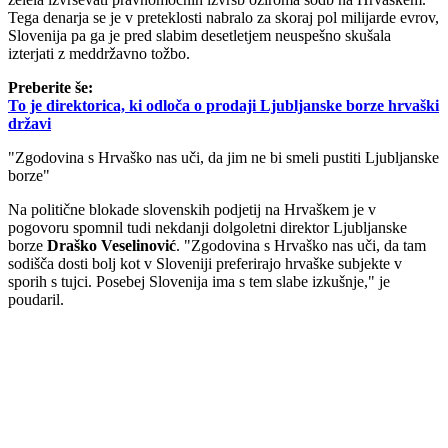
Tega denarja se je v preteklosti nabralo za skoraj pol milijarde evrov,
Slovenija pa ga je pred slabim desetletjem neuspešno skušala
izterjati z meddržavno tožbo.
Preberite še:
To je direktorica, ki odloča o prodaji Ljubljanske borze hrvaški
državi
"Zgodovina s Hrvaško nas uči, da jim ne bi smeli pustiti Ljubljanske
borze"
Na politične blokade slovenskih podjetij na Hrvaškem je v
pogovoru spomnil tudi nekdanji dolgoletni direktor Ljubljanske
borze
Draško Veselinović
. "Zgodovina s Hrvaško nas uči, da tam
sodišča dosti bolj kot v Sloveniji preferirajo hrvaške subjekte v
sporih s tujci. Posebej Slovenija ima s tem slabe izkušnje," je
poudaril.