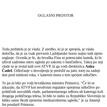
Toda prehitela jo je vlada. Z uredbo, ki jo je sprejela, je vlada
določila, da je za vsak prevzem Ljubljanske borze nujno tudi njeno
soglasje. Ocenila je še, da hrvaška Fina ni potencialni lastnik, ki bi
užival zadostno mero ugleda po zakonu o bančništvu. Takoj po seji
vlade se je sestal tudi svet ATVP, ki ga vodi direktorica
Anka
Čadež
. Odločanje o dovoljenju je preložil na jutri, torej na zadnji
dan pred iztekom roka, v katerem mora o tem sprejeti odločitev.
To pa ni bilo po volji hrvaškemu ministru Primorcu. "Če bi se
izkazalo, da ATVP kot neodvisni regulator sprejema odločitve po
političnih navodilih vlade, parlamentarnega odbora ali katerega koli
drugega političnega telesa, bi bilo to slabo za Republiko Slovenijo in
lahko samo škodi njenemu mednarodnemu ugledu," je za Jutarnji
list poudaril Primorac.