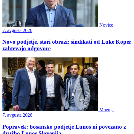
Novice
7. avgusta 2026
Novo podjetje, stari obrazi: sindikati od Luke Koper
zahtevajo odgovore
Mnenja
7. avgusta 2026
Popravek: bosansko podjetje Lunos ni povezano z
družbo Lunos Slovenija