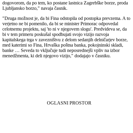
dogovorom, da po tem, ko postane lastnica Zagrebške borze, proda
Ljubljansko borzo," navaja časnik.
"Druga možnost je, da bi Fina odstopila od postopka prevzema. A to
verjetno ne bi pomenilo, da bi se minister Primorac odpovedal
celotnemu projektu, saj 'to ni v njegovem slogu'. Predvideva se, da
bi v tem primeru poskušal spodbujati svojo vizijo razvoja
kapitalskega trga v zavezništvu z delom sedanjih delničarjev borze,
med katerimi so Fina, Hrvaška poštna banka, pokojninski skladi,
banke … Seveda to vključuje tudi neposrednejši vpliv na izbor
menedžmenta, ki deli njegovo vizijo," dodajajo v časniku.