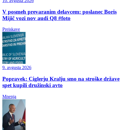
10. avgusta 2026
V posmeh prevaranim delavcem: poslanec Boris
Mijič vozi nov audi Q8 #foto
Preiskave
9. avgusta 2026
Popravek: Ciglerju Kralju smo na stroške države
spet kupili družinski avto
Mnenja