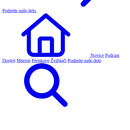
Podprite naše delo
Novice
Podcast
Dosjeji
Mnenja
Preiskave
Žvižgači
Podprite naše delo