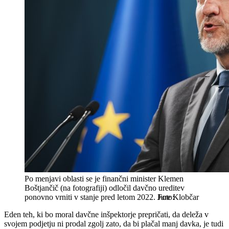
Po menjavi oblasti se je finančni minister Klemen
Boštjančič (na fotografiji) odločil davčno ureditev
ponovno vrniti v stanje pred letom 2022.
Jure Klobčar
Eden teh, ki bo moral davčne inšpektorje prepričati, da deleža v
svojem podjetju ni prodal zgolj zato, da bi plačal manj davka, je tudi