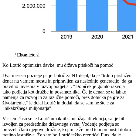
/
Ebonitete.si
Ko Lotrič optimizira davke, mu država priskoči na pomoč
Dva meseca pozneje pa je Lotrič za N1 dejal, da je "trdno prislužen
denar na varnem mestu in pripravljen za naslednjo generacijo, da ga
pravilno investira v razvoj podjetja". "Dobiček je gonilo razvoja
tako podjetja kot družbe in posameznika. Če je denar, se ta lahko
namenja za razvoj in za različne pomoči, brez dobička pa gre za
životarjenje," je dejal Lotrič in dodal, da se sam ne šteje za
"nikakršnega milijonarja".
V istem času se je Lotrič umaknil s položaja direktorja, saj je bil
izvoljen za predsednika državnega sveta. Vodenje podjetja so
prevzeli člani njegove družine, ki jim je že pred tem prepustil dobro
tretjino lastništva. Že zato bo Lotrič težko prepričal Furs, da je