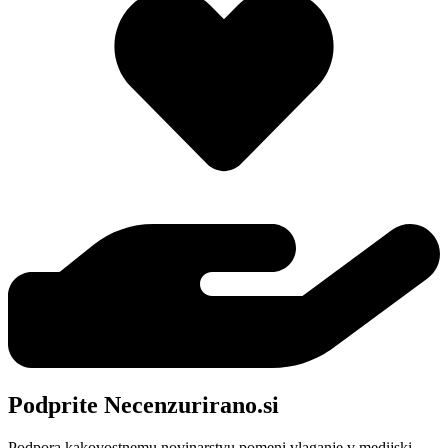
Podprite Necenzurirano.si
Podpora kakovostnemu novinarstvu pomeni vlaganje v medijski