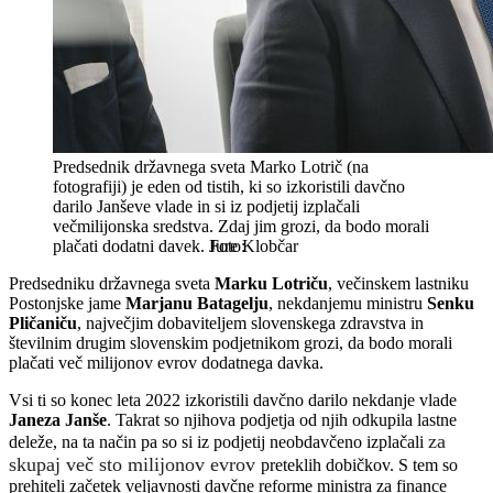
Predsednik državnega sveta Marko Lotrič (na
fotografiji) je eden od tistih, ki so izkoristili davčno
darilo Janševe vlade in si iz podjetij izplačali
večmilijonska sredstva. Zdaj jim grozi, da bodo morali
plačati dodatni davek.
Jure Klobčar
Predsedniku državnega sveta
Marku Lotriču
, večinskem lastniku
Postonjske jame
Marjanu Batagelju
, nekdanjemu ministru
Senku
Pličaniču
, največjim dobaviteljem slovenskega zdravstva in
številnim drugim slovenskim podjetnikom grozi, da bodo morali
plačati več milijonov evrov dodatnega davka.
Vsi ti so konec leta 2022 izkoristili davčno darilo nekdanje vlade
Janeza Janše
. Takrat so njihova podjetja od njih odkupila lastne
za
deleže, na ta način pa so si iz podjetij neobdavčeno izplačali
skupaj več sto milijonov evrov
preteklih dobičkov. S tem so
prehiteli začetek veljavnosti davčne reforme ministra za finance