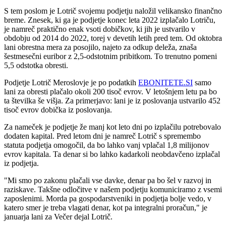
S tem poslom je Lotrič svojemu podjetju naložil velikansko finančno
breme. Znesek, ki ga je podjetje konec leta 2022 izplačalo Lotriču,
je namreč praktično enak vsoti dobičkov, ki jih je ustvarilo v
obdobju od 2014 do 2022, torej v devetih letih pred tem. Od oktobra
lani obrestna mera za posojilo, najeto za odkup deleža, znaša
šestmesečni euribor z 2,5-odstotnim pribitkom. To trenutno pomeni
5,5 odstotka obresti.
Podjetje Lotrič Meroslovje je po podatkih
EBONITETE.SI
samo
lani za obresti plačalo okoli 200 tisoč evrov. V letošnjem letu pa bo
ta številka še višja. Za primerjavo: lani je iz poslovanja ustvarilo 452
tisoč evrov dobička iz poslovanja.
Za nameček je podjetje že manj kot leto dni po izplačilu potrebovalo
dodaten kapital. Pred letom dni je namreč Lotrič s spremembo
statuta podjetja omogočil, da bo lahko vanj vplačal 1,8 milijonov
evrov kapitala. Ta denar si bo lahko kadarkoli neobdavčeno izplačal
iz podjetja.
"Mi smo po zakonu plačali vse davke, denar pa bo šel v razvoj in
raziskave. Takšne odločitve v našem podjetju komuniciramo z vsemi
zaposlenimi. Morda pa gospodarstveniki in podjetja bolje vedo, v
katero smer je treba vlagati denar, kot pa integralni proračun," je
januarja lani za Večer dejal Lotrič.