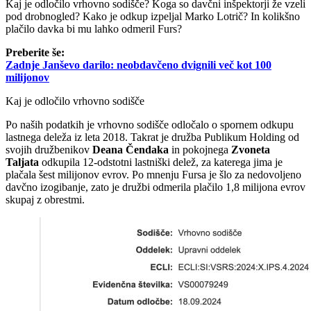
Kaj je odločilo vrhovno sodišče? Koga so davčni inšpektorji že vzeli
pod drobnogled? Kako je odkup izpeljal Marko Lotrič? In kolikšno
plačilo davka bi mu lahko odmeril Furs?
Preberite še:
Zadnje Janševo darilo: neobdavčeno dvignili več kot 100
milijonov
Kaj je odločilo vrhovno sodišče
Po naših podatkih je vrhovno sodišče odločalo o spornem odkupu
lastnega deleža iz leta 2018. Takrat je družba Publikum Holding od
svojih družbenikov
Deana Čendaka
in pokojnega
Zvoneta
Taljata
odkupila 12-odstotni lastniški delež, za katerega jima je
plačala šest milijonov evrov. Po mnenju Fursa je šlo za nedovoljeno
davčno izogibanje, zato je družbi odmerila plačilo 1,8 milijona evrov
skupaj z obrestmi.