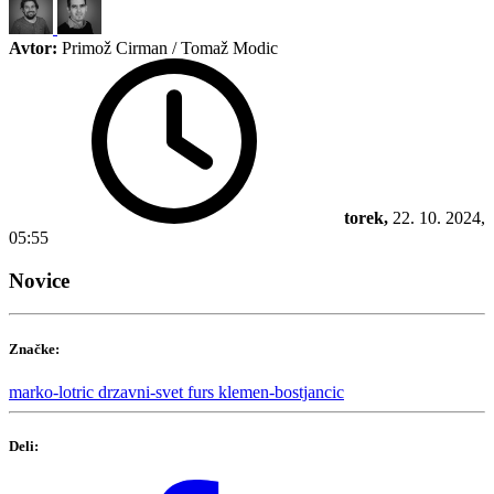
Avtor:
Primož Cirman / Tomaž Modic
torek,
22. 10. 2024,
05:55
Novice
Značke:
marko-lotric
drzavni-svet
furs
klemen-bostjancic
Deli: