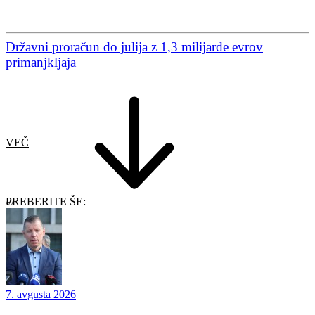
Državni proračun do julija z 1,3 milijarde evrov
primanjkljaja
VEČ
PREBERITE ŠE:
7. avgusta 2026