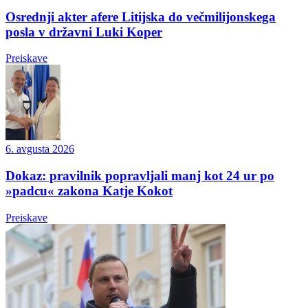
Osrednji akter afere Litijska do večmilijonskega
posla v državni Luki Koper
Preiskave
6. avgusta 2026
Dokaz: pravilnik popravljali manj kot 24 ur po
»padcu« zakona Katje Kokot
Preiskave