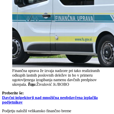
Finančna uprava že izvaja nadzore pri tako realiziranih
odkupih lastnih poslovnih deležev in bo v primeru
ugotovljenega izogibanja namenu davčnih predpisov
ukrepala.
Žiga Živulović Jr./BOBO
Preberite še:
Davčni inšpektorji nad množična neobdavčena izplačila
podjetnikov
Podjetju naložil velikansko finančno breme