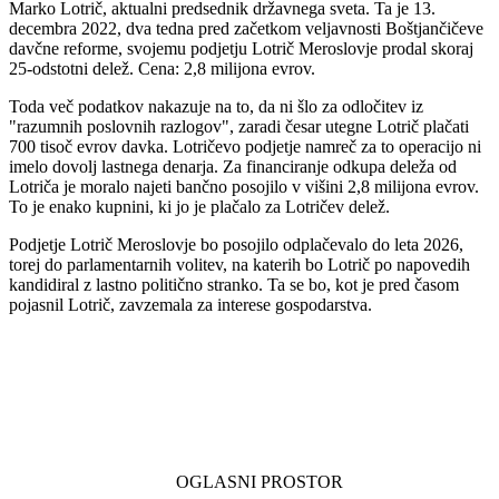
Marko Lotrič, aktualni predsednik državnega sveta. Ta je 13.
decembra 2022, dva tedna pred začetkom veljavnosti Boštjančičeve
davčne reforme, svojemu podjetju Lotrič Meroslovje prodal skoraj
25-odstotni delež. Cena: 2,8 milijona evrov.
Toda več podatkov nakazuje na to, da ni šlo za odločitev iz
"razumnih poslovnih razlogov", zaradi česar utegne Lotrič plačati
700 tisoč evrov davka. Lotričevo podjetje namreč za to operacijo ni
imelo dovolj lastnega denarja. Za financiranje odkupa deleža od
Lotriča je moralo najeti bančno posojilo v višini 2,8 milijona evrov.
To je enako kupnini, ki jo je plačalo za Lotričev delež.
Podjetje Lotrič Meroslovje bo posojilo odplačevalo do leta 2026,
torej do parlamentarnih volitev, na katerih bo Lotrič po napovedih
kandidiral z lastno politično stranko. Ta se bo, kot je pred časom
pojasnil Lotrič, zavzemala za interese gospodarstva.