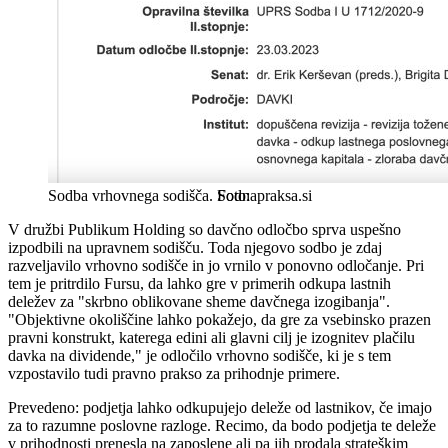
Sodba vrhovnega sodišča.
Sodnapraksa.si
V družbi Publikum Holding so davčno odločbo sprva uspešno
izpodbili na upravnem sodišču. Toda njegovo sodbo je zdaj
razveljavilo vrhovno sodišče in jo vrnilo v ponovno odločanje. Pri
tem je pritrdilo Fursu, da lahko gre v primerih odkupa lastnih
deležev za "skrbno oblikovane sheme davčnega izogibanja".
"Objektivne okoliščine lahko pokažejo, da gre za vsebinsko prazen
pravni konstrukt, katerega edini ali glavni cilj je izognitev plačilu
davka na dividende," je odločilo vrhovno sodišče, ki je s tem
vzpostavilo tudi pravno prakso za prihodnje primere.
Prevedeno: podjetja lahko odkupujejo deleže od lastnikov, če imajo
za to razumne poslovne razloge. Recimo, da bodo podjetja te deleže
v prihodnosti prenesla na zaposlene ali pa jih prodala strateškim