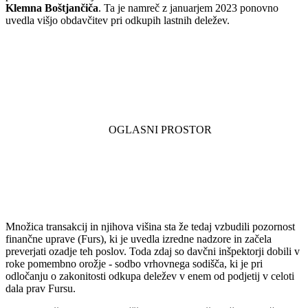
Klemna Boštjančiča
. Ta je namreč z januarjem 2023 ponovno
uvedla višjo obdavčitev pri odkupih lastnih deležev.
Množica transakcij in njihova višina sta že tedaj vzbudili pozornost
finančne uprave (Furs), ki je uvedla izredne nadzore in začela
preverjati ozadje teh poslov. Toda zdaj so davčni inšpektorji dobili v
roke pomembno orožje - sodbo vrhovnega sodišča, ki je pri
odločanju o zakonitosti odkupa deležev v enem od podjetij v celoti
dala prav Fursu.