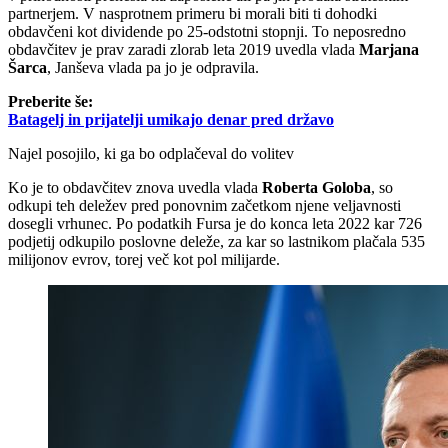
partnerjem. V nasprotnem primeru bi morali biti ti dohodki
obdavčeni kot dividende po 25-odstotni stopnji. To neposredno
obdavčitev je prav zaradi zlorab leta 2019 uvedla vlada
Marjana
Šarca
, Janševa vlada pa jo je odpravila.
Preberite še:
Batagelj in prijatelji umikajo denar pred državo
Najel posojilo, ki ga bo odplačeval do volitev
Ko je to obdavčitev znova uvedla vlada
Roberta Goloba
, so
odkupi teh deležev pred ponovnim začetkom njene veljavnosti
dosegli vrhunec. Po podatkih Fursa je do konca leta 2022 kar 726
podjetij odkupilo poslovne deleže, za kar so lastnikom plačala 535
milijonov evrov, torej več kot pol milijarde.