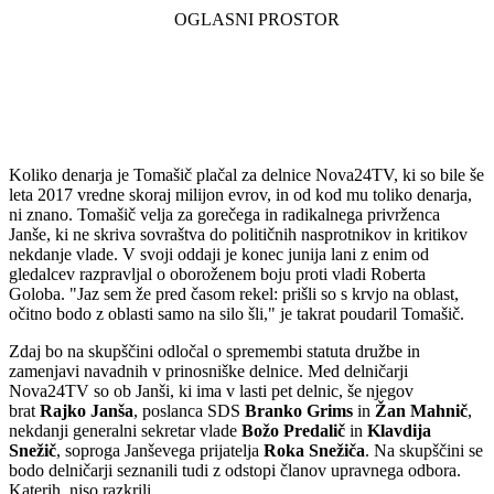
Koliko denarja je Tomašič plačal za delnice Nova24TV, ki so bile še
leta 2017 vredne skoraj milijon evrov, in od kod mu toliko denarja,
ni znano. Tomašič velja za gorečega in radikalnega privrženca
Janše, ki ne skriva sovraštva do političnih nasprotnikov in kritikov
nekdanje vlade. V svoji oddaji je konec junija lani z enim od
gledalcev razpravljal o oboroženem boju proti vladi Roberta
Goloba. "Jaz sem že pred časom rekel: prišli so s krvjo na oblast,
očitno bodo z oblasti samo na silo šli," je takrat poudaril Tomašič.
Zdaj bo na skupščini odločal o spremembi statuta družbe in
zamenjavi navadnih v prinosniške delnice. Med delničarji
Nova24TV so ob Janši, ki ima v lasti pet delnic, še njegov
brat
Rajko Janša
, poslanca SDS
Branko Grims
in
Žan Mahnič
,
nekdanji generalni sekretar vlade
Božo Predalič
in
Klavdija
Snežič
, soproga Janševega prijatelja
Roka Snežiča
. Na skupščini se
bodo delničarji seznanili tudi z odstopi članov upravnega odbora.
Katerih, niso razkrili.