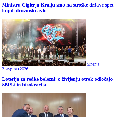
Ministru Ciglerju Kralju smo na stroške države spet
kupili družinski avto
Mnenja
2. avgusta 2026
Loterija za redke bolezni: o življenju otrok odločajo
SMS-i in birokracija