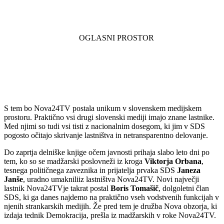
S tem bo Nova24TV postala unikum v slovenskem medijskem
prostoru. Praktično vsi drugi slovenski mediji imajo znane lastnike.
Med njimi so tudi vsi tisti z nacionalnim dosegom, ki jim v SDS
pogosto očitajo skrivanje lastništva in netransparentno delovanje.
Do zaprtja delniške knjige očem javnosti prihaja slabo leto dni po
tem, ko so se madžarski poslovneži iz kroga
Viktorja Orbana
,
tesnega političnega zaveznika in prijatelja prvaka SDS
Janeza
Janše
, uradno umakniliiz lastništva Nova24TV. Novi največji
lastnik Nova24TVje takrat postal
Boris Tomašič
, dolgoletni član
SDS, ki ga danes najdemo na praktično vseh vodstvenih funkcijah v
njenih strankarskih medijih. Že pred tem je družba Nova obzorja, ki
izdaja tednik Demokracija, prešla iz madžarskih v roke Nova24TV.