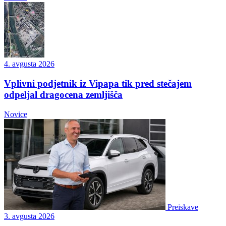
4. avgusta 2026
Vplivni podjetnik iz Vipapa tik pred stečajem
odpeljal dragocena zemljišča
Novice
Preiskave
3. avgusta 2026