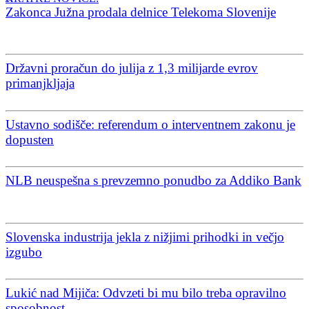
Zakonca Južna prodala delnice Telekoma Slovenije
Državni proračun do julija z 1,3 milijarde evrov
primanjkljaja
Ustavno sodišče: referendum o interventnem zakonu je
dopusten
NLB neuspešna s prevzemno ponudbo za Addiko Bank
Slovenska industrija jekla z nižjimi prihodki in večjo
izgubo
Lukić nad Mijiča: Odvzeti bi mu bilo treba opravilno
sposobnost