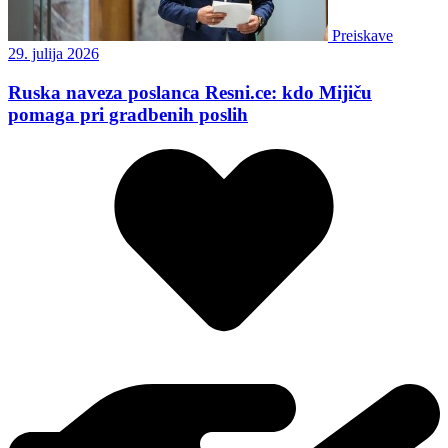
Preiskave
29. julija 2026
Ruska naveza poslanca Resni.ce: kdo Mijiču
pomaga pri gradbenih poslih