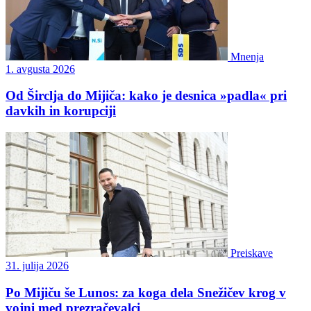
Mnenja
1. avgusta 2026
Od Širclja do Mijiča: kako je desnica »padla« pri
davkih in korupciji
Preiskave
31. julija 2026
Po Mijiču še Lunos: za koga dela Snežičev krog v
vojni med prezračevalci