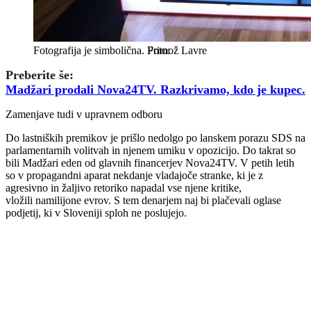
Fotografija je simbolična.
Primož Lavre
Preberite še:
Madžari prodali Nova24TV. Razkrivamo, kdo je kupec.
Zamenjave tudi v upravnem odboru
Do lastniških premikov je prišlo nedolgo po lanskem porazu SDS na
parlamentarnih volitvah in njenem umiku v opozicijo. Do takrat so
bili Madžari eden od glavnih financerjev Nova24TV. V petih letih
so v propagandni aparat nekdanje vladajoče stranke, ki je z
agresivno in žaljivo retoriko napadal vse njene kritike,
vložili namilijone evrov. S tem denarjem naj bi plačevali oglase
podjetij, ki v Sloveniji sploh ne poslujejo.