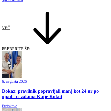
VEČ
PREBERITE ŠE:
6. avgusta 2026
Dokaz: pravilnik popravljali manj kot 24 ur po
»padcu« zakona Katje Kokot
Preiskave