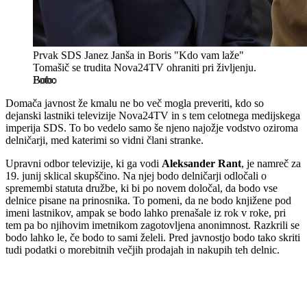
Prvak SDS Janez Janša in Boris "Kdo vam laže"
Tomašič se trudita Nova24TV ohraniti pri življenju.
Bobo
Domača javnost že kmalu ne bo več mogla preveriti, kdo so
dejanski lastniki televizije Nova24TV in s tem celotnega medijskega
imperija SDS. To bo vedelo samo še njeno najožje vodstvo oziroma
delničarji, med katerimi so vidni člani stranke.
Upravni odbor televizije, ki ga vodi
Aleksander Rant
, je namreč za
19. junij sklical skupščino. Na njej bodo delničarji odločali o
spremembi statuta družbe, ki bi po novem določal, da bodo vse
delnice pisane na prinosnika. To pomeni, da ne bodo knjižene pod
imeni lastnikov, ampak se bodo lahko prenašale iz rok v roke, pri
tem pa bo njihovim imetnikom zagotovljena anonimnost. Razkrili se
bodo lahko le, če bodo to sami želeli. Pred javnostjo bodo tako skriti
tudi podatki o morebitnih večjih prodajah in nakupih teh delnic.