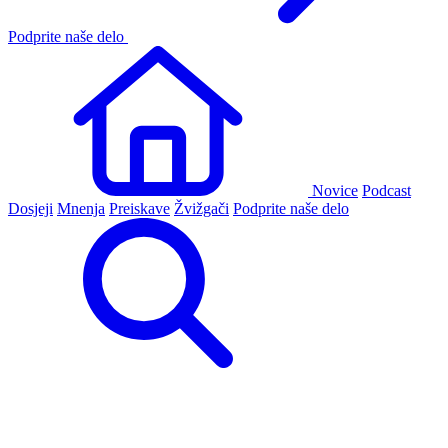
Podprite naše delo
Novice
Podcast
Dosjeji
Mnenja
Preiskave
Žvižgači
Podprite naše delo