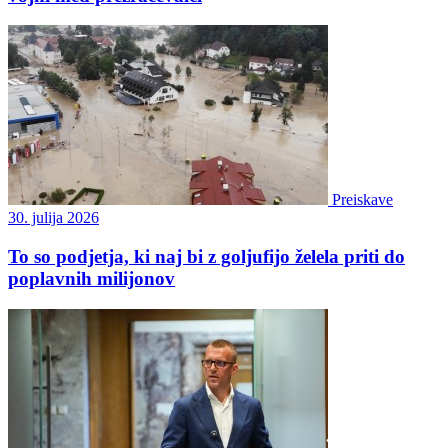
Preiskave
30. julija 2026
To so podjetja, ki naj bi z goljufijo želela priti do
poplavnih milijonov