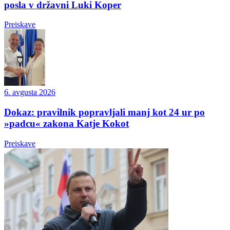
posla v državni Luki Koper
Preiskave
6. avgusta 2026
Dokaz: pravilnik popravljali manj kot 24 ur po
»padcu« zakona Katje Kokot
Preiskave