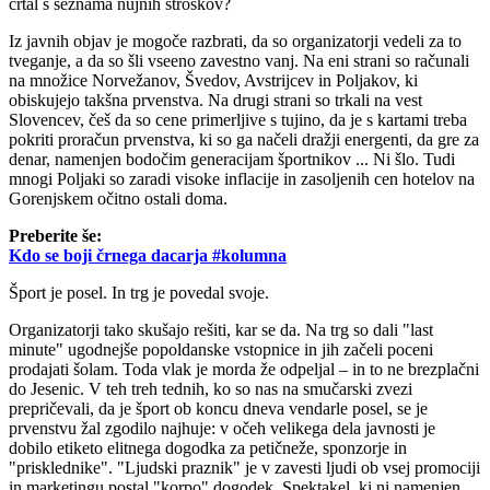
črtal s seznama nujnih stroškov?
Iz javnih objav je mogoče razbrati, da so organizatorji vedeli za to
tveganje, a da so šli vseeno zavestno vanj. Na eni strani so računali
na množice Norvežanov, Švedov, Avstrijcev in Poljakov, ki
obiskujejo takšna prvenstva. Na drugi strani so trkali na vest
Slovencev, češ da so cene primerljive s tujino, da je s kartami treba
pokriti proračun prvenstva, ki so ga načeli dražji energenti, da gre za
denar, namenjen bodočim generacijam športnikov ... Ni šlo. Tudi
mnogi Poljaki so zaradi visoke inflacije in zasoljenih cen hotelov na
Gorenjskem očitno ostali doma.
Preberite še:
Kdo se boji črnega dacarja #kolumna
Šport je posel. In trg je povedal svoje.
Organizatorji tako skušajo rešiti, kar se da. Na trg so dali "last
minute" ugodnejše popoldanske vstopnice in jih začeli poceni
prodajati šolam. Toda vlak je morda že odpeljal – in to ne brezplačni
do Jesenic. V teh treh tednih, ko so nas na smučarski zvezi
prepričevali, da je šport ob koncu dneva vendarle posel, se je
prvenstvu žal zgodilo najhuje: v očeh velikega dela javnosti je
dobilo etiketo elitnega dogodka za petičneže, sponzorje in
"prisklednike". "Ljudski praznik" je v zavesti ljudi ob vsej promociji
in marketingu postal "korpo" dogodek. Spektakel, ki ni namenjen