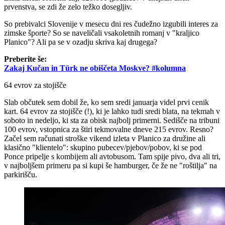
prvenstva, se zdi že zelo težko dosegljiv.
So prebivalci Slovenije v mesecu dni res čudežno izgubili interes za
zimske športe? So se naveličali vsakoletnih romanj v "kraljico
Planico"? Ali pa se v ozadju skriva kaj drugega?
Preberite še:
Zakaj Kučan in Türk ne obiščeta Moskve? #kolumna
64 evrov za stojišče
Slab občutek sem dobil že, ko sem sredi januarja videl prvi cenik
kart. 64 evrov za stojišče (!), ki je lahko tudi sredi blata, na tekmah v
soboto in nedeljo, ki sta za obisk najbolj primerni. Sedišče na tribuni
100 evrov, vstopnica za štiri tekmovalne dneve 215 evrov. Resno?
Začel sem računati stroške vikend izleta v Planico za družine ali
klasično "klientelo": skupino pubecev/pjebov/pobov, ki se pod
Ponce pripelje s kombijem ali avtobusom. Tam spije pivo, dva ali tri,
v najboljšem primeru pa si kupi še hamburger, če že ne "roštilja" na
parkirišču.