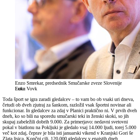
Enzo Smrekar, predsednik Smučarske zveze Slovenije
Luka Vovk
Toda šport se igra zaradi gledalcev – to vam bo ob vsaki uri dneva,
četudi ob dveh zjutraj za šankom, razložil vsak športni novinar ali
funkcionar. In gledalcev za zdaj v Planici praktično ni. V prvih dveh
dneh, ko so bili na sporedu smučarski teki in ženski skoki, so jih
skupaj zabeležili dobrih 9.000. Za primerjavo: nedavni svetovni
pokal v biatlonu na Pokljuki je gledalo vsaj 14.000 ljudi, torej 5.000
več kot zdaj, čeprav je bila isti januarski vikend v Kranjski Gori še
Zlata lisica. Končni cilj, 120.000 gledalcev v enajstih dneh