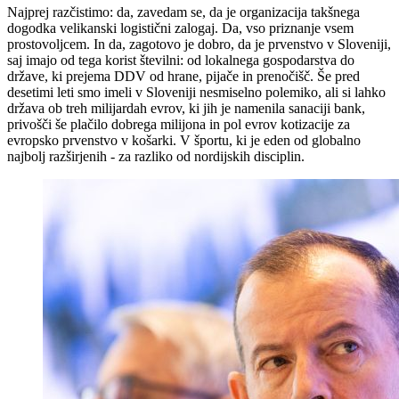
Najprej razčistimo: da, zavedam se, da je organizacija takšnega
dogodka velikanski logistični zalogaj. Da, vso priznanje vsem
prostovoljcem. In da, zagotovo je dobro, da je prvenstvo v Sloveniji,
saj imajo od tega korist številni: od lokalnega gospodarstva do
države, ki prejema DDV od hrane, pijače in prenočišč. Še pred
desetimi leti smo imeli v Sloveniji nesmiselno polemiko, ali si lahko
država ob treh milijardah evrov, ki jih je namenila sanaciji bank,
privošči še plačilo dobrega milijona in pol evrov kotizacije za
evropsko prvenstvo v košarki. V športu, ki je eden od globalno
najbolj razširjenih - za razliko od nordijskih disciplin.