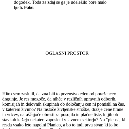
dogodek. Toda za zdaj se ga je udeležilo bore malo
ljudi.
bobo
Hitro sem zaslutil, da zna biti to prvenstvo eden od poražencev
draginje. Je res mogoče, da nihče v različnih upravnih odborih,
komisijah in delovnih skupinah ob določanju cen ni pomislil na čas,
v katerem živimo? Na rastoče življenske stroške, dražje cene hrane
in vrtcev, naraščajoče obresti za posojila in plačne liste, ki jih ob
stavkah kažejo nekateri zaposleni v javnem sektorju? Na "plebs", ki
resda vsako leto napolni Planico, a bo to tudi prva stvar, ki jo bo