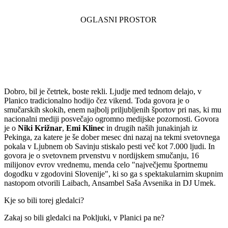
Dobro, bil je četrtek, boste rekli. Ljudje med tednom delajo, v
Planico tradicionalno hodijo čez vikend. Toda govora je o
smučarskih skokih, enem najbolj priljubljenih športov pri nas, ki mu
nacionalni mediji posvečajo ogromno medijske pozornosti. Govora
je o
Niki Križnar
,
Emi Klinec
in drugih naših junakinjah iz
Pekinga, za katere je še dober mesec dni nazaj na tekmi svetovnega
pokala v Ljubnem ob Savinju stiskalo pesti več kot 7.000 ljudi. In
govora je o svetovnem prvenstvu v nordijskem smučanju, 16
milijonov evrov vrednemu, menda celo "največjemu športnemu
dogodku v zgodovini Slovenije", ki so ga s spektakularnim skupnim
nastopom otvorili Laibach, Ansambel Saša Avsenika in DJ Umek.
Kje so bili torej gledalci?
Zakaj so bili gledalci na Pokljuki, v Planici pa ne?