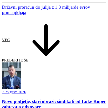
Državni proračun do julija z 1,3 milijarde evrov
primanjkljaja
VEČ
PREBERITE ŠE:
7. avgusta 2026
Novo podjetje, stari obrazi: sindikati od Luke Koper
zahtevajo odgovore