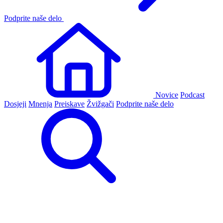
Podprite naše delo
Novice
Podcast
Dosjeji
Mnenja
Preiskave
Žvižgači
Podprite naše delo