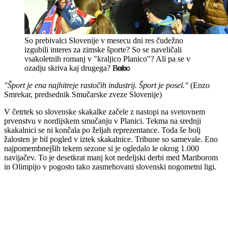
So prebivalci Slovenije v mesecu dni res čudežno
izgubili interes za zimske športe? So se naveličali
vsakoletnih romanj v "kraljico Planico"? Ali pa se v
ozadju skriva kaj drugega?
Bobo
"Šport je ena najhitreje rastočih industrij. Šport je posel."
(Enzo
Smrekar, predsednik Smučarske zveze Slovenije)
V četrtek so slovenske skakalke začele z nastopi na svetovnem
prvenstvu v nordijskem smučanju v Planici. Tekma na srednji
skakalnici se ni končala po željah reprezentance. Toda še bolj
žalosten je bil pogled v iztek skakalnice. Tribune so samevale. Eno
najpomembnejših tekem sezone si je ogledalo le okrog 1.000
navijačev. To je desetkrat manj kot nedeljski derbi med Mariborom
in Olimpijo v pogosto tako zasmehovani slovenski nogometni ligi.