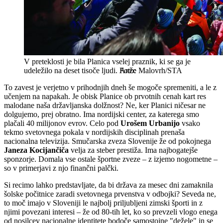
V preteklosti je bila Planica vselej praznik, ki se ga je
udeležilo na deset tisoče ljudi.
Anže Malovrh/STA
To zavest je verjetno v prihodnjih dneh še mogoče spremeniti, a le z
učenjem na napakah. Je obisk Planice ob prvotnih cenah kart res
malodane naša državljanska dolžnost? Ne, ker Planici ničesar ne
dolgujemo, prej obratno. Ima nordijski center, za katerega smo
plačali 40 milijonov evrov. Celo pod
Urošem Urbanijo
vsako
tekmo svetovnega pokala v nordijskih disciplinah prenaša
nacionalna televizija. Smučarska zveza Slovenije že od pokojnega
Janeza Kocijančiča
velja za steber prestiža. Ima najbogatejše
sponzorje. Domala vse ostale športne zveze – z izjemo nogometne –
so v primerjavi z njo finančni palčki.
Si recimo lahko predstavljate, da bi država za mesec dni zamaknila
šolske počitnice zaradi svetovnega prvenstva v odbojki? Seveda ne,
to moč imajo v Sloveniji le najbolj priljubljeni zimski športi in z
njimi povezani interesi – že od 80-tih let, ko so prevzeli vlogo enega
od nosilcev nacionalne identitete bodoče samostojne "dežele" in se