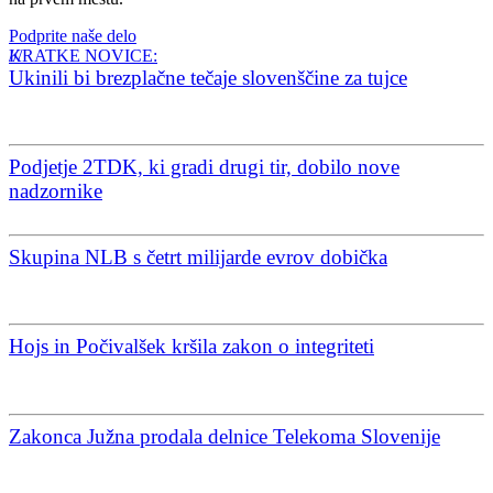
Podprite naše delo
KRATKE NOVICE:
Ukinili bi brezplačne tečaje slovenščine za tujce
Podjetje 2TDK, ki gradi drugi tir, dobilo nove
nadzornike
Skupina NLB s četrt milijarde evrov dobička
Hojs in Počivalšek kršila zakon o integriteti
Zakonca Južna prodala delnice Telekoma Slovenije