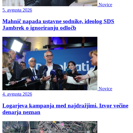
Novice
5. avgusta 2026
Mahnič napada ustavne sodnike, ideolog SDS
Jambrek o ignoriranju odločb
Novice
4. avgusta 2026
Logarjeva kampanja med najdražjimi. Izvor večine
denarja neznan