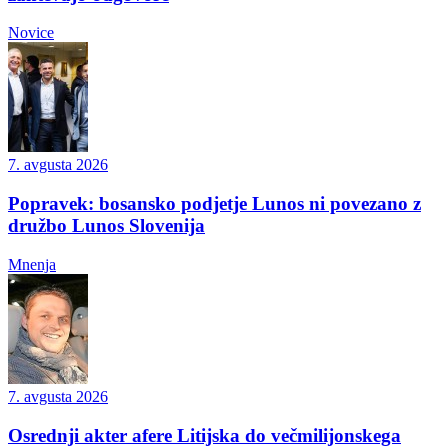
Novice
7. avgusta 2026
Popravek: bosansko podjetje Lunos ni povezano z
družbo Lunos Slovenija
Mnenja
7. avgusta 2026
Osrednji akter afere Litijska do večmilijonskega