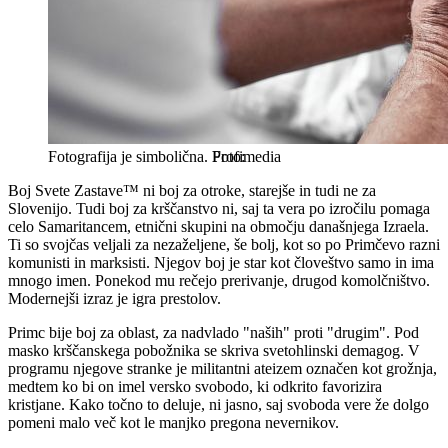
Fotografija je simbolična.
Profimedia
Boj Svete Zastave™ ni boj za otroke, starejše in tudi ne za
Slovenijo. Tudi boj za krščanstvo ni, saj ta vera po izročilu pomaga
celo Samaritancem, etnični skupini na območju današnjega Izraela.
Ti so svojčas veljali za nezaželjene, še bolj, kot so po Primčevo razni
komunisti in marksisti. Njegov boj je star kot človeštvo samo in ima
mnogo imen. Ponekod mu rečejo prerivanje, drugod komolčništvo.
Modernejši izraz je igra prestolov.
Primc bije boj za oblast, za nadvlado "naših" proti "drugim". Pod
masko krščanskega pobožnika se skriva svetohlinski demagog. V
programu njegove stranke je militantni ateizem označen kot grožnja,
medtem ko bi on imel versko svobodo, ki odkrito favorizira
kristjane. Kako točno to deluje, ni jasno, saj svoboda vere že dolgo
pomeni malo več kot le manjko pregona nevernikov.