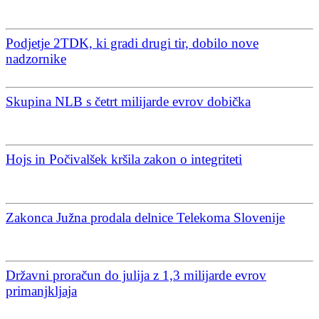
Podjetje 2TDK, ki gradi drugi tir, dobilo nove
nadzornike
Skupina NLB s četrt milijarde evrov dobička
Hojs in Počivalšek kršila zakon o integriteti
Zakonca Južna prodala delnice Telekoma Slovenije
Državni proračun do julija z 1,3 milijarde evrov
primanjkljaja