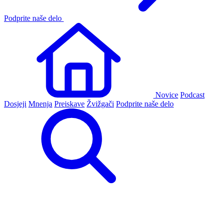
Podprite naše delo
Novice
Podcast
Dosjeji
Mnenja
Preiskave
Žvižgači
Podprite naše delo