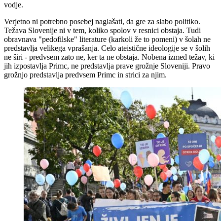
vodje.
Verjetno ni potrebno posebej naglašati, da gre za slabo politiko.
Težava Slovenije ni v tem, koliko spolov v resnici obstaja. Tudi
obravnava "pedofilske" literature (karkoli že to pomeni) v šolah ne
predstavlja velikega vprašanja. Celo ateistične ideologije se v šolih
ne širi - predvsem zato ne, ker ta ne obstaja. Nobena izmed težav, ki
jih izpostavlja Primc, ne predstavlja prave grožnje Sloveniji. Pravo
grožnjo predstavlja predvsem Primc in strici za njim.