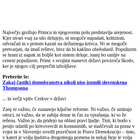
Največjo grožnjo Primcu in njegovemu polu predstavlja urejenost.
Kjer stvari vsaj za silo delujejo, ni mogoče napadati, kritizirati,
odvračati in s prstom kazati na dežurnega krivca. Ni se mogoče
pretvarjati, da imaš rešitve, brez da bi kakšno obelodanil. Populizem
se hrani iz napak in boljše kot sistem deluje, manj bo ranljiv na
ceneni populizem. Primc s svojimi manevri državi povzroča škodo,
ker je njegov cilj preprečiti izboljšave.
Preberite še:
Zakaj častilci domobranstva nikoli niso izumili slovenskega
Thompsona
... in večji vpliv Cerkve v državi
Zanj ni važno, če zastanejo ključne reforme. Ni važno, če umirajo
otroci, ni važno, da se zabija denar in čas za vprašanja, ki so že
rešena. Važno je, da pridejo na oblast pravi ljudje. Tisti, ki bodo s
pestjo udarili po krivovercih in komunistih, se maščevali za poraz v
vojni in v Slovenijo uvedli pravičnost in Pravo Demokracijo – tisto,
v kateri je volja ljudstva drugotnega pomena in nekaj šteje le volja