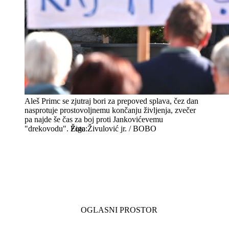
Aleš Primc se zjutraj bori za prepoved splava, čez dan
nasprotuje prostovoljnemu končanju življenja, zvečer
pa najde še čas za boj proti Jankovićevemu
"drekovodu".
Žiga Živulović jr. / BOBO