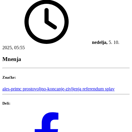
nedelja,
5. 10.
2025, 05:55
Mnenja
Značke:
ales-primc
prostovoljno-koncanje-zivljenja
referendum
splav
Deli: