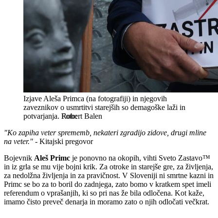
Izjave Aleša Primca (na fotografiji) in njegovih
zaveznikov o usmrtitvi starejših so demagoške laži in
potvarjanja.
Robert Balen
"Ko zapiha veter sprememb, nekateri zgradijo zidove, drugi mline
na veter."
- Kitajski pregovor
Bojevnik
Aleš Primc
je ponovno na okopih, vihti Sveto Zastavo™
in iz grla se mu vije bojni krik. Za otroke in starejše gre, za življenja,
za nedolžna življenja in za pravičnost. V Sloveniji ni smrtne kazni in
Primc se bo za to boril do zadnjega, zato bomo v kratkem spet imeli
referendum o vprašanjih, ki so pri nas že bila odločena. Kot kaže,
imamo čisto preveč denarja in moramo zato o njih odločati večkrat.