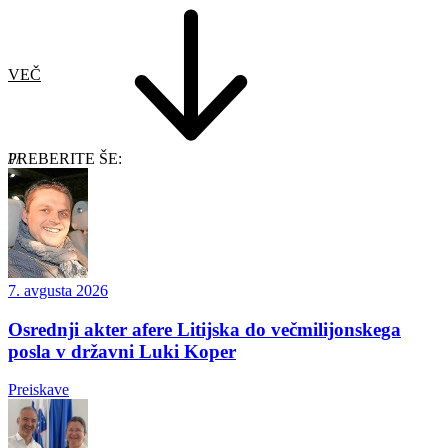
VEČ
PREBERITE ŠE:
7. avgusta 2026
Osrednji akter afere Litijska do večmilijonskega
posla v državni Luki Koper
Preiskave