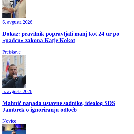
6. avgusta 2026
Dokaz: pravilnik popravljali manj kot 24 ur po
»padcu« zakona Katje Kokot
Preiskave
5. avgusta 2026
Mahnič napada ustavne sodnike, ideolog SDS
Jambrek o ignoriranju odločb
Novice