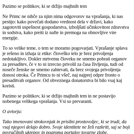
Pazimo se politikov, ki se držijo majhnih tem
Ne Primc ne nihče za njim nima odgovorov na vprašanja, ki nas
pestijo: kako povečati dodano vrednost dela v državi, kako
zagotoviti uspešnost gospodarstva, izboljšati učinkovitost zdravstva
in sodstva, kako preiti iz nafte in premoga na obnovljive vire
energije.
To so velike teme, o tem se moramo pogovarjati. Vprašanje splava
je rešeno in izhaja iz etike: človeško telo je brez privoljenja
nedotakljivo. Dokler mrtvemu človeku ne smemo pobrati organov
za presaditev, če v to ni izrecno privolil za časa življenja, tudi od
noseče ženske ne smemo zahtevati, da brez svojega privoljenja
donosi otroka. Če Primcu to ni všeč, naj najprej odpre fronto o
presaditvah organov. Od obveznega donatorstva bi bilo vsaj kaj
koristi.
Pazimo se politikov, ki se držijo majhnih tem in ne postavijo
nobenega velikega vprašanja. Vsi so prevaranti.
O avtorju:
Tako imenovani strokovnjak in prisilni prostovoljec, ki se trudi, da
vsaj njegovi delajo dobro. Svoje identitete ne želi razkriti, saj se boji
povračilnih ukrepov in pogroma portalov tovarne zlobe.