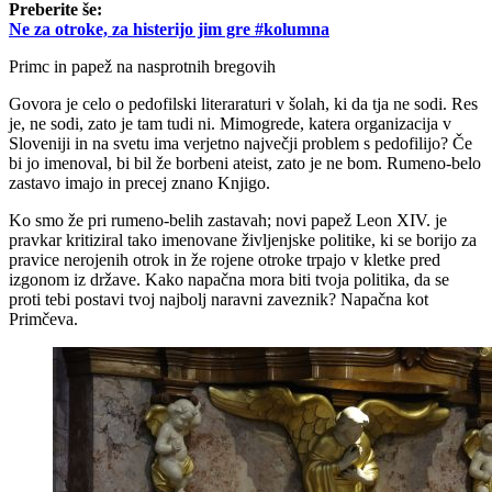
Preberite še:
Ne za otroke, za histerijo jim gre #kolumna
Primc in papež na nasprotnih bregovih
Govora je celo o pedofilski literaraturi v šolah, ki da tja ne sodi. Res
je, ne sodi, zato je tam tudi ni. Mimogrede, katera organizacija v
Sloveniji in na svetu ima verjetno največji problem s pedofilijo? Če
bi jo imenoval, bi bil že borbeni ateist, zato je ne bom. Rumeno-belo
zastavo imajo in precej znano Knjigo.
Ko smo že pri rumeno-belih zastavah; novi papež Leon XIV. je
pravkar kritiziral tako imenovane življenjske politike, ki se borijo za
pravice nerojenih otrok in že rojene otroke trpajo v kletke pred
izgonom iz države. Kako napačna mora biti tvoja politika, da se
proti tebi postavi tvoj najbolj naravni zaveznik? Napačna kot
Primčeva.