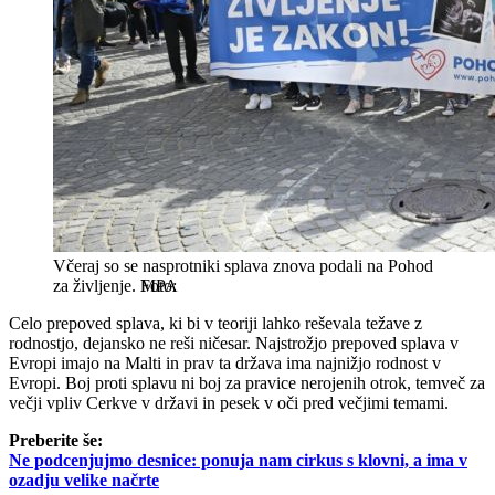
Včeraj so se nasprotniki splava znova podali na Pohod
za življenje.
MPA
Celo prepoved splava, ki bi v teoriji lahko reševala težave z
rodnostjo, dejansko ne reši ničesar. Najstrožjo prepoved splava v
Evropi imajo na Malti in prav ta država ima najnižjo rodnost v
Evropi. Boj proti splavu ni boj za pravice nerojenih otrok, temveč za
večji vpliv Cerkve v državi in pesek v oči pred večjimi temami.
Preberite še:
Ne podcenjujmo desnice: ponuja nam cirkus s klovni, a ima v
ozadju velike načrte