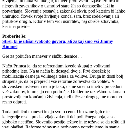
življenja, ni bitka za nikogar, temveč proti vsem. Izjave Primca in
njegovih zaveznikov o usmrtitvi starejših so demagoške laži in
potvarjanja. Slovenija postavlja zakonski okvir, pod katerim bi lahko
umirujoči človek svoje življenje končal sam, brez sodelovanja ali
pritiskov drugih. Kdor v tem vidi usmrtitev, naj obišče zdravnika,
ker ima privide.
Preberite še:
Strel, ki je utišal svobodo govora, ali zakaj smo vsi Jimmy
Kimmel
Gre za političen manever v službi desnice ...
Načrt Primca je, da se referendum izvede skupaj z volitvami
prihodnje leto. Na ta način bi dosegel dvoje. Prvi dosežek je
mobilizacija desnega volilnega telesa za volitve. Druga in dosti bolj
strupena je, da bi preprečil vse reforme zdravstva do volitev. V
slovenskem ustavnem redu je tako, da ne smemo imeti v proceduri
več zakonov, ki urejajo eno področje. Dokler ne razrešimo zakona o
prostovoljnem končanju življenja, tudi ničesar drugega ne moremo
resno odpreti.
Toda politični manevri imajo svojo ceno. Umazane igrice te
kategorije resda predstavljajo zakonit del političnega boja, a so
globoko neetične. Slovenijo pestijo težave in te težave se da rešiti ali
vsaj olajšati. Reforme zdravstva nedvomno potrebujemo in stanje