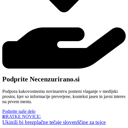
Podprite Necenzurirano.si
Podpora kakovostnemu novinarstvu pomeni vlaganje v medijski
prostor, kjer so informacije preverjene, kontekst jasen in javni interes
na prvem mestu.
Podprite naše delo
KRATKE NOVICE:
Ukinili bi brezplačne tečaje slovenščine za tujce