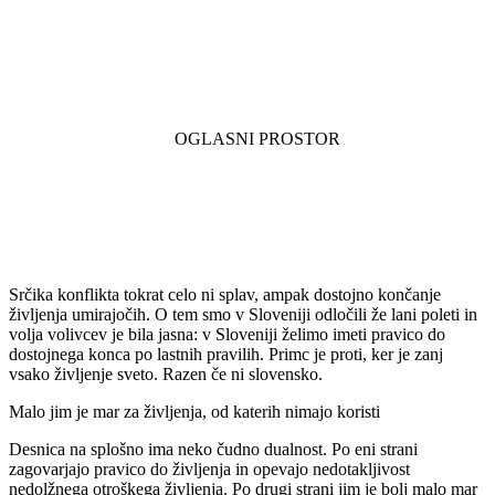
Srčika konflikta tokrat celo ni splav, ampak dostojno končanje
življenja umirajočih. O tem smo v Sloveniji odločili že lani poleti in
volja volivcev je bila jasna: v Sloveniji želimo imeti pravico do
dostojnega konca po lastnih pravilih. Primc je proti, ker je zanj
vsako življenje sveto. Razen če ni slovensko.
Malo jim je mar za življenja, od katerih nimajo koristi
Desnica na splošno ima neko čudno dualnost. Po eni strani
zagovarjajo pravico do življenja in opevajo nedotakljivost
nedolžnega otroškega življenja. Po drugi strani jim je bolj malo mar