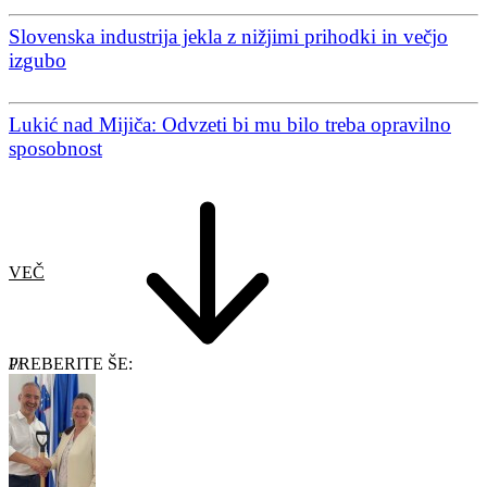
Slovenska industrija jekla z nižjimi prihodki in večjo
izgubo
Lukić nad Mijiča: Odvzeti bi mu bilo treba opravilno
sposobnost
VEČ
PREBERITE ŠE: