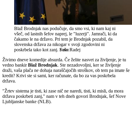
Blaž Brodnjak nas podučuje, da smo vsi, ki nam kaj ni
všeč, od lastnih šefov naprej, le "luzerji". Jamrači, ki da
čakamo le na državo. Pri tem je Brodnjak pozabil, da
slovenska država za nikogar v svoji zgodovini ni
poskrbela tako kot zanj.
Sašo Radej
Živimo dneve komedije absurda. Če želite nasvet za življenje, je tu
vedno bankir
Blaž Brodnjak
. Ste nezadovoljni, ker se življenje
draži, vaša plača ne dohaja naraščajočih stroškov, ob tem pa imate še
kredit? Krivi ste si sami, ker računate, da bo za vas poskrbela
država.
"Žrtev sistema je tisti, ki zase nič ne naredi, tisti, ki misli, da mora
država poskrbeti zanj," nam v teh dneh govori Brodnjak, šef Nove
Ljubljanske banke (NLB).