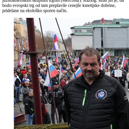
južnoameriškim skupnim trgom (Mercosur). Razlog: strah jih je, da
bodo evropski trg od tam preplavile cenejše kmetijske dobrine,
pridelane na ekološko sporen način.