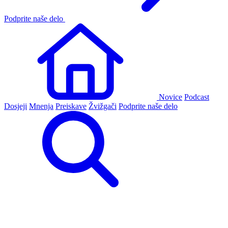
Podprite naše delo
Novice
Podcast
Dosjeji
Mnenja
Preiskave
Žvižgači
Podprite naše delo