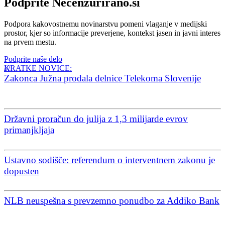
Podprite Necenzurirano.si
Podpora kakovostnemu novinarstvu pomeni vlaganje v medijski
prostor, kjer so informacije preverjene, kontekst jasen in javni interes
na prvem mestu.
Podprite naše delo
KRATKE NOVICE:
Zakonca Južna prodala delnice Telekoma Slovenije
Državni proračun do julija z 1,3 milijarde evrov
primanjkljaja
Ustavno sodišče: referendum o interventnem zakonu je
dopusten
NLB neuspešna s prevzemno ponudbo za Addiko Bank