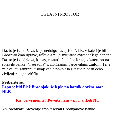
Da, to je ista država, ki je nedolgo nazaj isto NLB, v kateri je bil
Brodnjak član uprave, reševala z 1,5 milijarde evrov našega denarja.
Da, to je ista država, ki nas je zaradi finančne krize, v katero so nas
spravile banke, "nagradila" z zloglasnim varčevalnim zujfom. Ta je
za dve leti zamrznil usklajevanje pokojnin z rastjo plač in ceno
življenjskih potrebščin.
Preberite še:
Lepo je biti Blaž Brodnjak, še lepše pa lastnik davčne oaze
NLB
Kaj pa vi menite? Povejte nam v prvi anketi NC
Vsi prebivalci Slovenije smo reševali Brodnjakovo banko