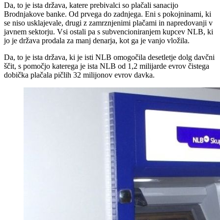
Da, to je ista država, katere prebivalci so plačali sanacijo
Brodnjakove banke. Od prvega do zadnjega. Eni s pokojninami, ki
se niso usklajevale, drugi z zamrznjenimi plačami in napredovanji v
javnem sektorju. Vsi ostali pa s subvencioniranjem kupcev NLB, ki
jo je država prodala za manj denarja, kot ga je vanjo vložila.
Da, to je ista država, ki je isti NLB omogočila desetletje dolg davčni
ščit, s pomočjo katerega je ista NLB od 1,2 milijarde evrov čistega
dobička plačala pičlih 32 milijonov evrov davka.