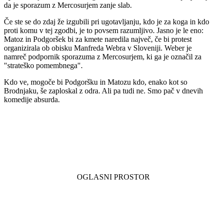
da je sporazum z Mercosurjem zanje slab.
Če ste se do zdaj že izgubili pri ugotavljanju, kdo je za koga in kdo
proti komu v tej zgodbi, je to povsem razumljivo. Jasno je le eno:
Matoz in Podgoršek bi za kmete naredila največ, če bi protest
organizirala ob obisku Manfreda Webra v Sloveniji. Weber je
namreč podpornik sporazuma z Mercosurjem, ki ga je označil za
"strateško pomembnega".
Kdo ve, mogoče bi Podgoršku in Matozu kdo, enako kot so
Brodnjaku, še zaploskal z odra. Ali pa tudi ne. Smo pač v dnevih
komedije absurda.