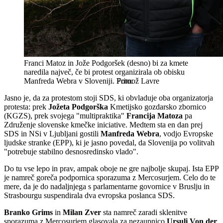
Franci Matoz in Jože Podgoršek (desno) bi za kmete
naredila največ, če bi protest organizirala ob obisku
Manfreda Webra v Sloveniji.
Primož Lavre
Jasno je, da za protestom stoji SDS, ki obvladuje oba organizatorja
protesta: prek
Jožeta Podgorška
Kmetijsko gozdarsko zbornico
(KGZS), prek svojega "multipraktika"
Francija Matoza
pa
Združenje slovenske kmečke iniciative. Medtem sta en dan prej
SDS in NSi v Ljubljani gostili
Manfreda Webra
, vodjo Evropske
ljudske stranke (EPP), ki je jasno povedal, da Slovenija po volitvah
"potrebuje stabilno desnosredinsko vlado".
Do tu vse lepo in prav, ampak oboje ne gre najbolje skupaj. Ista EPP
je namreč goreča podpornica sporazuma z Mercosurjem. Celo do te
mere, da je do nadaljnjega s parlamentarne govornice v Bruslju in
Strasbourgu suspendirala dva evropska poslanca SDS.
Branko Grims
in
Milan Zver
sta namreč zaradi sklenitve
sporazuma z Mercosurjem glasovala za nezaupnico
Ursuli Von der