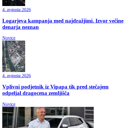
4. avgusta 2026
Logarjeva kampanja med najdražjimi. Izvor večine
denarja neznan
Novice
4. avgusta 2026
Vplivni podjetnik iz Vipapa tik pred stečajem
odpeljal dragocena zemljišča
Novice