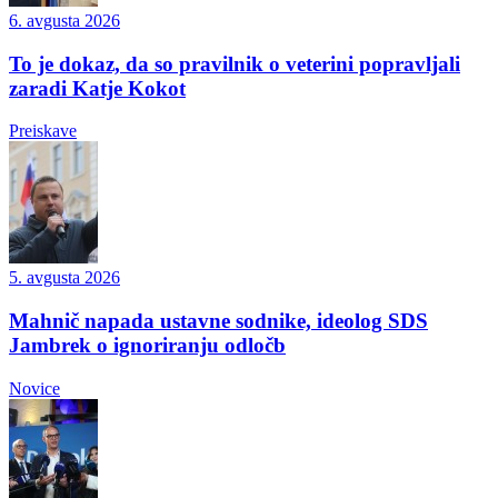
6. avgusta 2026
To je dokaz, da so pravilnik o veterini popravljali
zaradi Katje Kokot
Preiskave
5. avgusta 2026
Mahnič napada ustavne sodnike, ideolog SDS
Jambrek o ignoriranju odločb
Novice