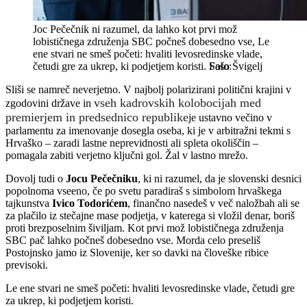
Joc Pečečnik ni razumel, da lahko kot prvi mož
lobističnega združenja SBC počneš dobesedno vse, Le
ene stvari ne smeš početi: hvaliti levosredinske vlade,
četudi gre za ukrep, ki podjetjem koristi.
Sašo Švigelj
Sliši se namreč neverjetno. V najbolj polarizirani politični krajini v
vseh kadrovskih kolobocijah med
zgodovini države in
premierjem in predsednico republike
je ustavno večino v
parlamentu za imenovanje dosegla oseba, ki je v arbitražni tekmi s
Hrvaško – zaradi lastne neprevidnosti ali spleta okoliščin –
pomagala zabiti verjetno ključni gol. Žal v lastno mrežo.
Dovolj tudi o
Jocu Pečečniku
, ki ni razumel, da je slovenski desnici
popolnoma vseeno, če po svetu paradiraš s simbolom hrvaškega
tajkunstva
Ivico Todorićem
, finančno nasedeš v več naložbah ali se
za plačilo iz stečajne mase podjetja, v katerega si vložil denar, boriš
proti brezposelnim šiviljam. Kot prvi mož lobističnega združenja
SBC pač lahko počneš dobesedno vse. Morda celo preseliš
Postojnsko jamo iz Slovenije, ker so davki na človeške ribice
previsoki.
Le ene stvari ne smeš početi: hvaliti levosredinske vlade, četudi gre
za ukrep, ki podjetjem koristi.