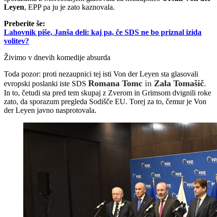
Leyen
, EPP pa ju je zato kaznovala.
Preberite še:
Lahovnik piše, Janša deli: kaj pa, če SDS ne bo priznal izida
volitev?
Živimo v dnevih komedije absurda
Toda pozor: proti nezaupnici tej isti Von der Leyen sta glasovali
Romana Tomc
in
Zala Tomašič
evropski poslanki iste SDS
.
In to, četudi sta pred tem skupaj z Zverom in Grimsom dvignili roke
zato, da sporazum pregleda Sodišče EU. Torej za to, čemur je Von
der Leyen javno nasprotovala.