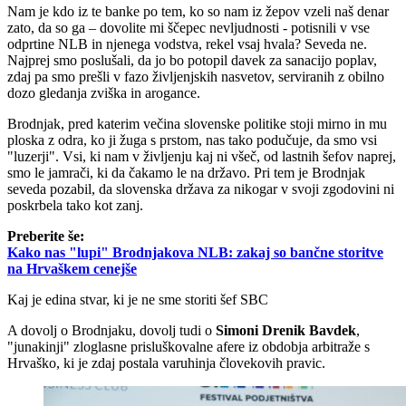
Nam je kdo iz te banke po tem, ko so nam iz žepov vzeli naš denar
zato, da so ga – dovolite mi ščepec nevljudnosti - potisnili v vse
odprtine NLB in njenega vodstva, rekel vsaj hvala? Seveda ne.
Najprej smo poslušali, da jo bo potopil davek za sanacijo poplav,
zdaj pa smo prešli v fazo življenjskih nasvetov, serviranih z obilno
dozo gledanja zviška in arogance.
Brodnjak, pred katerim večina slovenske politike stoji mirno in mu
ploska z odra, ko ji žuga s prstom, nas tako podučuje, da smo vsi
"luzerji". Vsi, ki nam v življenju kaj ni všeč, od lastnih šefov naprej,
smo le jamrači, ki da čakamo le na državo. Pri tem je Brodnjak
seveda pozabil, da slovenska država za nikogar v svoji zgodovini ni
poskrbela tako kot zanj.
Preberite še:
Kako nas "lupi" Brodnjakova NLB: zakaj so bančne storitve
na Hrvaškem cenejše
Kaj je edina stvar, ki je ne sme storiti šef SBC
A dovolj o Brodnjaku, dovolj tudi o
Simoni Drenik Bavdek
,
"junakinji" zloglasne prisluškovalne afere iz obdobja arbitraže s
Hrvaško, ki je zdaj postala varuhinja človekovih pravic.