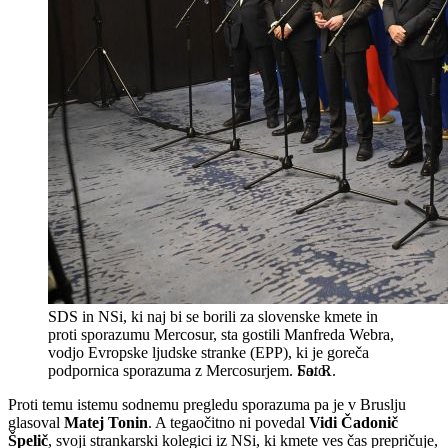
SDS in NSi, ki naj bi se borili za slovenske kmete in
proti sporazumu Mercosur, sta gostili Manfreda Webra,
vodjo Evropske ljudske stranke (EPP), ki je goreča
podpornica sporazuma z Mercosurjem.
Sa. R.
Proti temu istemu sodnemu pregledu sporazuma pa je v Bruslju
glasoval
Matej Tonin
. A tegaočitno ni povedal
Vidi Čadonič
Špelič
, svoji strankarski kolegici iz NSi, ki kmete ves čas prepričuje,