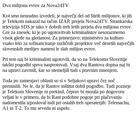
Dva milijona evrov za Nova24TV
Kot smo neuradno izvedeli, je največji del od štirih milijonov, ki jih
je Telekom nakazal na račun IZAP, prejela Nova24TV. Strankarska
televizija SDS je tako v dobrih treh letih prejela dva milijona evrov.
Gre za znesek, ki je po ugotovitvah kriminalistov nesorazmerno
visok glede na gledanost. Za primerjavo: ministrstvo za kulturo
vsako leto za sofinanciranje različnih projektov več desetih največjih
slovenskih medijev nameni le slab milijon evrov.
Pri tem naj bi kriminalisti ugotovili, da so na Telekomu Slovenije
takšni pogodbi sprva nasprotovali. Vsaj dva Rantova dopisa naj bi
na upravi zavrnili, kar so utemeljili tudi s pravnim mnenjem.
Toda po zamenjavi oblasti so si v Seljakovi upravi čez noč
premislili. Ne le, da je Rantov inštitut dobil pogodbo. Tudi pozneje
je Telekom Slovenije ni prekinil, čeprav bi morala po dogovoru
veljati le v primeru, da bi Rant podobne pogoje pri plačevanju
nadomestila izposloval tudi pri ostalih treh operaterjih: Telemachu,
A1 in T-2. To mu seveda ni uspelo.