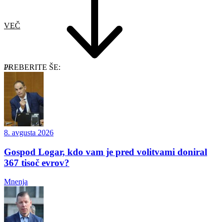
VEČ
PREBERITE ŠE:
8. avgusta 2026
Gospod Logar, kdo vam je pred volitvami doniral
367 tisoč evrov?
Mnenja