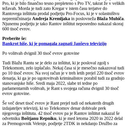
Pro, ki je bilo finančno tesno prepleteno s Pro TV, takrat že v velikih
težavah. Morda je tudi zato Kregar v istem času terjatve do
Rantovega inštituta prodal podjetju Pro-Focus, ki je v solastništvu
nepremičninarja
Andreja Kremljaka
in poslovneža
Blaža Muhiča
.
Njunemu podjetju je tako Rantov inštitut neposredno nakazal skoraj
600 tisoč evrov.
Preberite še:
Bankrot hiše, ki je pomagala zagnati Janševo televizijo
Po volitvah dvignil 30 tisoč evrov gotovine
Tudi Blažu Rantu se je delo za inštitut, ki je posloval zgolj s
Telekomom, zelo izplačalo. Nekaj časa si je mesečno nakazoval tudi
po 10 tisoč evrov. Na svoj račun je v treh letih prejel 220 tisoč evrov
denarja, ki ga je po ugotovitvah kriminalistov porabil tudi za gradnjo
stanovanjske hiše. Sredi maja 2022, slabe tri tedne po
parlamentarnih volitvah, je Rant s svojega računa dvignil 30 tisoč
evrov gotovine.
Še več deset tisoč evrov je Rant prejel tudi od nekaterih drugih
izdajateljev televizij, ki so Telekomov denar dobivale prek
njegovega inštituta. 42 tisoč evrov pa je Rantov inštitut nakazal še
odvetniku
Boštjanu Repniku
, ki je med letoma 2020 in 2022 delal
za Premogovnik Velenje, podjetje 2TDK in nekdanjo Družbo za