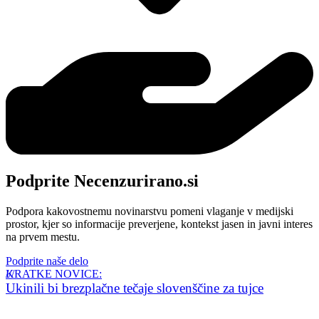
Podprite Necenzurirano.si
Podpora kakovostnemu novinarstvu pomeni vlaganje v medijski
prostor, kjer so informacije preverjene, kontekst jasen in javni interes
na prvem mestu.
Podprite naše delo
KRATKE NOVICE:
Ukinili bi brezplačne tečaje slovenščine za tujce