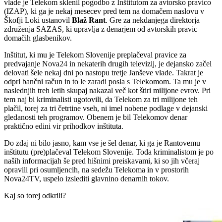
vlade je Telekom sklenil pogodbo z Inštitutom za avtorsko pravico
(IZAP), ki ga je nekaj mesecev pred tem na domačem naslovu v
Škofji Loki ustanovil
Blaž Rant
. Gre za nekdanjega direktorja
združenja SAZAS, ki upravlja z denarjem od avtorskih pravic
domačih glasbenikov.
Inštitut, ki mu je Telekom Slovenije preplačeval pravice za
predvajanje Nova24 in nekaterih drugih televizij, je dejansko začel
delovati šele nekaj dni po nastopu tretje Janševe vlade. Takrat je
odprl bančni račun in to le zaradi posla s Telekomom. Ta mu je v
naslednjih treh letih skupaj nakazal več kot štiri milijone evrov. Pri
tem naj bi kriminalisti ugotovili, da Telekom za tri milijone teh
plačil, torej za tri četrtine vseh, ni imel nobene podlage v dejanski
gledanosti teh programov. Obenem je bil Telekomov denar
praktično edini vir prihodkov inštituta.
Do zdaj ni bilo jasno, kam vse je šel denar, ki ga je Rantovemu
inštitutu (pre)plačeval Telekom Slovenije. Toda kriminalistom je po
naših informacijah še pred hišnimi preiskavami, ki so jih včeraj
opravili pri osumljencih, na sedežu Telekoma in v prostorih
Nova24TV, uspelo izslediti glavnino denarnih tokov.
Kaj so torej odkrili?