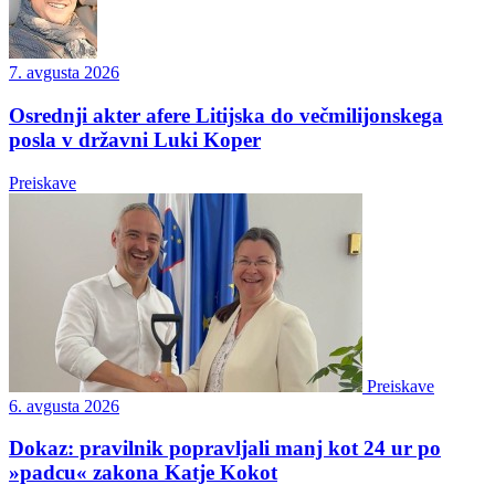
7. avgusta 2026
Osrednji akter afere Litijska do večmilijonskega
posla v državni Luki Koper
Preiskave
Preiskave
6. avgusta 2026
Dokaz: pravilnik popravljali manj kot 24 ur po
»padcu« zakona Katje Kokot