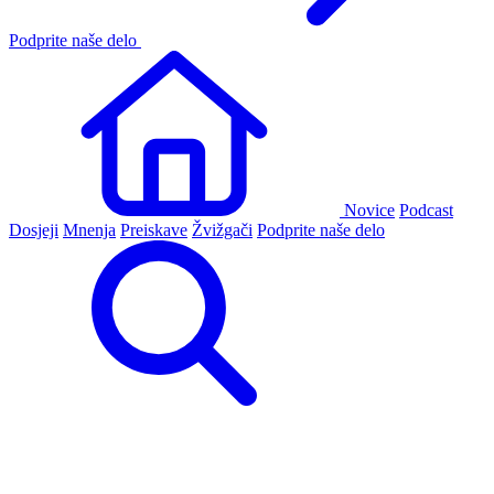
Podprite naše delo
Novice
Podcast
Dosjeji
Mnenja
Preiskave
Žvižgači
Podprite naše delo