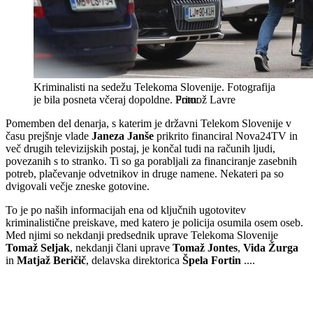
Kriminalisti na sedežu Telekoma Slovenije. Fotografija
je bila posneta včeraj dopoldne.
Primož Lavre
Pomemben del denarja, s katerim je državni Telekom Slovenije v
času prejšnje vlade
Janeza Janše
prikrito financiral Nova24TV in
več drugih televizijskih postaj, je končal tudi na računih ljudi,
povezanih s to stranko. Ti so ga porabljali za financiranje zasebnih
potreb, plačevanje odvetnikov in druge namene. Nekateri pa so
dvigovali večje zneske gotovine.
To je po naših informacijah ena od ključnih ugotovitev
kriminalistične preiskave, med katero je policija osumila osem oseb.
Med njimi so nekdanji predsednik uprave Telekoma Slovenije
Tomaž Seljak
, nekdanji člani uprave
Tomaž Jontes
,
Vida Žurga
in
Matjaž Beričič
, delavska direktorica
Špela Fortin
....