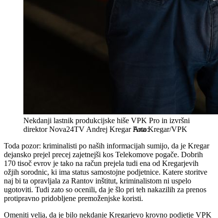
Nekdanji lastnik produkcijske hiše VPK Pro in izvršni
direktor Nova24TV Andrej Kregar
Ana Kregar/VPK
Toda pozor: kriminalisti po naših informacijah sumijo, da je Kregar
dejansko prejel precej zajetnejši kos Telekomove pogače. Dobrih
170 tisoč evrov je tako na račun prejela tudi ena od Kregarjevih
ožjih sorodnic, ki ima status samostojne podjetnice. Katere storitve
naj bi ta opravljala za Rantov inštitut, kriminalistom ni uspelo
ugotoviti. Tudi zato so ocenili, da je šlo pri teh nakazilih za prenos
protipravno pridobljene premoženjske koristi.
Omeniti velja, da je bilo nekdanje Kregarjevo krovno podjetje VPK