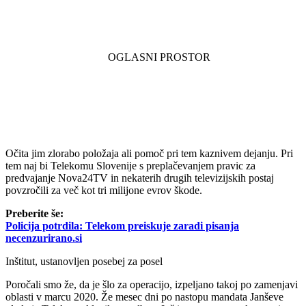
Očita jim zlorabo položaja ali pomoč pri tem kaznivem dejanju. Pri
tem naj bi Telekomu Slovenije s preplačevanjem pravic za
predvajanje Nova24TV in nekaterih drugih televizijskih postaj
povzročili za več kot tri milijone evrov škode.
Preberite še:
Policija potrdila: Telekom preiskuje zaradi pisanja
necenzurirano.si
Inštitut, ustanovljen posebej za posel
Poročali smo že, da je šlo za operacijo, izpeljano takoj po zamenjavi
oblasti v marcu 2020. Že mesec dni po nastopu mandata Janševe