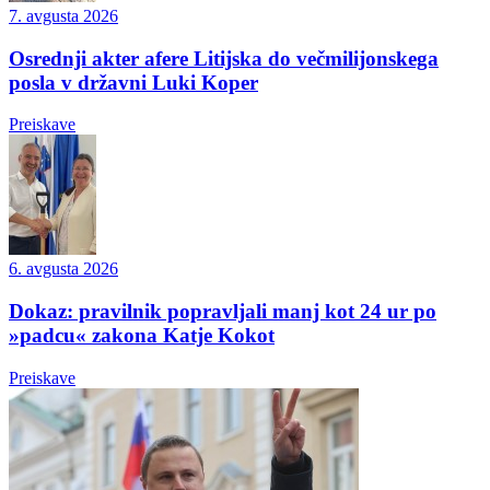
7. avgusta 2026
Osrednji akter afere Litijska do večmilijonskega
posla v državni Luki Koper
Preiskave
6. avgusta 2026
Dokaz: pravilnik popravljali manj kot 24 ur po
»padcu« zakona Katje Kokot
Preiskave