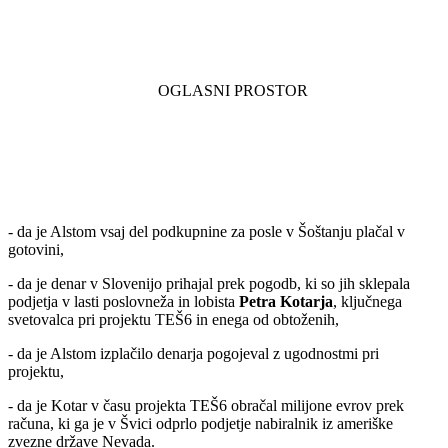
- da je Alstom vsaj del podkupnine za posle v Šoštanju plačal v
gotovini,
- da je denar v Slovenijo prihajal prek pogodb, ki so jih sklepala
podjetja v lasti poslovneža in lobista
Petra Kotarja
, ključnega
svetovalca pri projektu TEŠ6 in enega od obtoženih,
- da je Alstom izplačilo denarja pogojeval z ugodnostmi pri
projektu,
- da je Kotar v času projekta TEŠ6 obračal milijone evrov prek
računa, ki ga je v Švici odprlo podjetje nabiralnik iz ameriške
zvezne države Nevada.