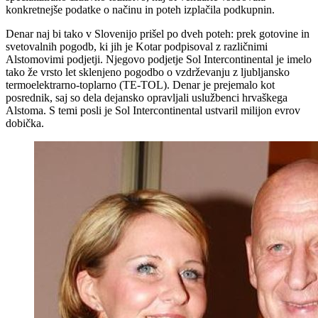
konkretnejše podatke o načinu in poteh izplačila podkupnin.
Denar naj bi tako v Slovenijo prišel po dveh poteh: prek gotovine in
svetovalnih pogodb, ki jih je Kotar podpisoval z različnimi
Alstomovimi podjetji. Njegovo podjetje Sol Intercontinental je imelo
tako že vrsto let sklenjeno pogodbo o vzdrževanju z ljubljansko
termoelektrarno-toplarno (TE-TOL). Denar je prejemalo kot
posrednik, saj so dela dejansko opravljali uslužbenci hrvaškega
Alstoma. S temi posli je Sol Intercontinental ustvaril milijon evrov
dobička.