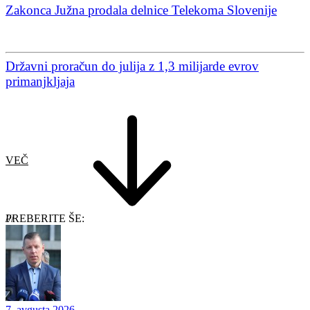
Zakonca Južna prodala delnice Telekoma Slovenije
Državni proračun do julija z 1,3 milijarde evrov
primanjkljaja
VEČ
PREBERITE ŠE:
7. avgusta 2026