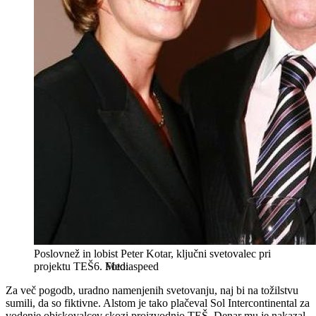
Poslovnež in lobist Peter Kotar, ključni svetovalec pri
projektu TEŠ6.
Mediaspeed
Za več pogodb, uradno namenjenih svetovanju, naj bi na tožilstvu
sumili, da so fiktivne. Alstom je tako plačeval Sol Intercontinental za
vodenje obiskovalcev skozi proizvodnjo TEŠ. Denar mu je nakazal