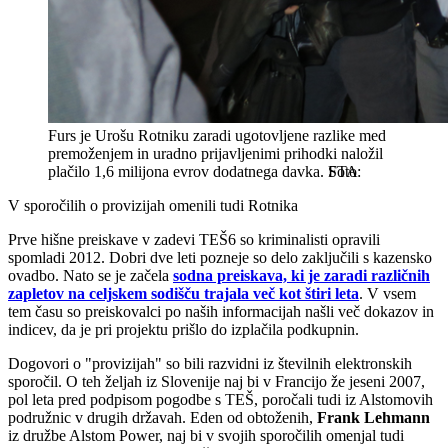
Furs je Urošu Rotniku zaradi ugotovljene razlike med
premoženjem in uradno prijavljenimi prihodki naložil
plačilo 1,6 milijona evrov dodatnega davka.
STA
V sporočilih o provizijah omenili tudi Rotnika
Prve hišne preiskave v zadevi TEŠ6 so kriminalisti opravili
spomladi 2012. Dobri dve leti pozneje so delo zaključili s kazensko
ovadbo. Nato se je začela
sodna preiskava, ki je zaradi različnih
zapletov na celjskem sodišču trajala več kot štiri leta
. V vsem
tem času so preiskovalci po naših informacijah našli več dokazov in
indicev, da je pri projektu prišlo do izplačila podkupnin.
Dogovori o "provizijah" so bili razvidni iz številnih elektronskih
sporočil. O teh željah iz Slovenije naj bi v Francijo že jeseni 2007,
pol leta pred podpisom pogodbe s TEŠ, poročali tudi iz Alstomovih
podružnic v drugih državah. Eden od obtoženih,
Frank Lehmann
iz družbe Alstom Power, naj bi v svojih sporočilih omenjal tudi