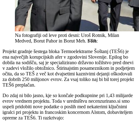
Na fotografiji od leve proti desni: Uroš Rotnik, Milan
Medved, Borut Pahor in Borut Meh.
STA
Projekt gradnje šestega bloka Termoelektrarne Šoštanj (TEŠ6) je
ena največjih korupcijskih afer v zgodovini Slovenije. Epilog bo
dobila na sodišču, saj je specializirano državno tožilstvo pred dnevi
v zadevi vložilo obtožnico. Štirinajstim posameznikom in podjetjem
očita, da so TEŠ z več kot dvajsetimi kaznivimi dejanji oškodovali
za dobrih 250 milijonov evrov. Za vsaj toliko naj bi bil torej projekt
TEŠ6 preplačan.
Do zdaj ni bilo jasno, kje so končale podkupnine pri 1,43 milijarde
evrov vrednem projektu. Toda v uredništvu necenzurirano.si smo
uspeli pridobiti nove podatke o poslih med nekaterimi ključnimi
igralci pri projektu in francoskim koncernom Alstom, dobaviteljem
opreme za TEŠ6. Ti razkrivajo: