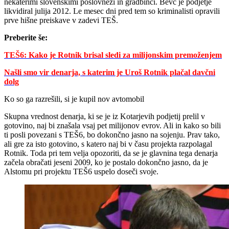
nekaterimi slovenskimi poslovneži in gradbinci. Bevc je podjetje
likvidiral julija 2012. Le mesec dni pred tem so kriminalisti opravili
prve hišne preiskave v zadevi TEŠ.
Preberite še:
TEŠ6: Kako je Rotnik brisal sledi za milijonskim premoženjem
Našli smo vir denarja, s katerim je Uroš Rotnik plačal davčni
dolg
Ko so ga razrešili, si je kupil nov avtomobil
Skupna vrednost denarja, ki se je iz Kotarjevih podjetij prelil v
gotovino, naj bi znašala vsaj pet milijonov evrov. Ali in kako so bili
ti posli povezani s TEŠ6, bo dokončno jasno na sojenju. Prav tako,
ali gre za isto gotovino, s katero naj bi v času projekta razpolagal
Rotnik. Toda pri tem velja opozoriti, da se je glavnina tega denarja
začela obračati jeseni 2009, ko je postalo dokončno jasno, da je
Alstomu pri projektu TEŠ6 uspelo doseči svoje.