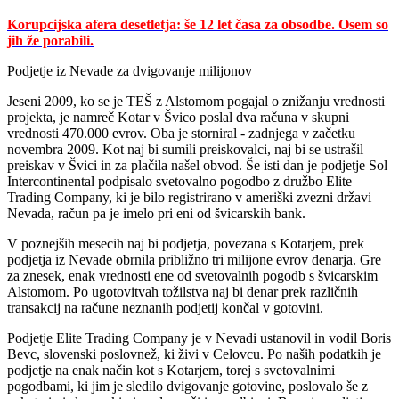
Korupcijska afera desetletja: še 12 let časa za obsodbe. Osem so
jih že porabili.
Podjetje iz Nevade za dvigovanje milijonov
Jeseni 2009, ko se je TEŠ z Alstomom pogajal o znižanju vrednosti
projekta, je namreč Kotar v Švico poslal dva računa v skupni
vrednosti 470.000 evrov. Oba je storniral - zadnjega v začetku
novembra 2009. Kot naj bi sumili preiskovalci, naj bi se ustrašil
preiskav v Švici in za plačila našel obvod. Še isti dan je podjetje Sol
Intercontinental podpisalo svetovalno pogodbo z družbo Elite
Trading Company, ki je bilo registrirano v ameriški zvezni državi
Nevada, račun pa je imelo pri eni od švicarskih bank.
V poznejših mesecih naj bi podjetja, povezana s Kotarjem, prek
podjetja iz Nevade obrnila približno tri milijone evrov denarja. Gre
za znesek, enak vrednosti ene od svetovalnih pogodb s švicarskim
Alstomom. Po ugotovitvah tožilstva naj bi denar prek različnih
transakcij na račune neznanih podjetij končal v gotovini.
Podjetje Elite Trading Company je v Nevadi ustanovil in vodil Boris
Bevc, slovenski poslovnež, ki živi v Celovcu. Po naših podatkih je
podjetje na enak način kot s Kotarjem, torej s svetovalnimi
pogodbami, ki jim je sledilo dvigovanje gotovine, poslovalo še z