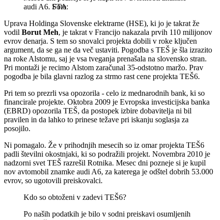
audi A6.
STA
Uprava Holdinga Slovenske elektrarne (HSE), ki jo je takrat že
vodil
Borut Meh
, je takrat v Francijo nakazala prvih 110 milijonov
evrov denarja. S tem so snovalci projekta dobili v roke ključen
argument, da se ga ne da več ustaviti. Pogodba s TEŠ je šla izrazito
na roke Alstomu, saj je vsa tveganja prenašala na slovensko stran.
Pri montaži je recimo Alstom zaračunal 35-odstotno maržo. Prav
pogodba je bila glavni razlog za strmo rast cene projekta TEŠ6.
Pri tem so prezrli vsa opozorila - celo iz mednarodnih bank, ki so
financirale projekte. Oktobra 2009 je Evropska investicijska banka
(EBRD) opozorila TEŠ, da postopek izbire dobavitelja ni bil
pravilen in da lahko to prinese težave pri iskanju soglasja za
posojilo.
Ni pomagalo. Že v prihodnjih mesecih so iz omar projekta TEŠ6
padli številni okostnjaki, ki so podražili projekt. Novembra 2010 je
nadzorni svet TEŠ razrešil Rotnika. Mesec dni pozneje si je kupil
nov avtomobil znamke audi A6, za katerega je odštel dobrih 53.000
evrov, so ugotovili preiskovalci.
Kdo so obtoženi v zadevi TEŠ6?
Po naših podatkih je bilo v sodni preiskavi osumljenih