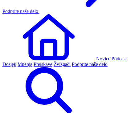
Podprite naše delo
Novice
Podcast
Dosjeji
Mnenja
Preiskave
Žvižgači
Podprite naše delo