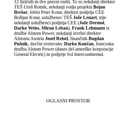
12 fizičnih in dve pravni osebi. To so nekdanji direktor
TEŠ Uroš Rotnik, nekdanji vodja projekta
Bojan
Brešar
, lobist Peter Kotar, direktor podjetja CEE
Boštjan Kotar, uslužbenec TEŠ
Jože Lenart
, trije
nekdanji uslužbenci podjetja CEE (
Jože Dermol
,
Darko Weiss
,
Miran Leban
),
Frank Lehmann
iz
družbe Alstom Power, nekdanji izvršni direktor
Alstoma Austria
Josef Reisel
, finančnik
Bogdan
Pušnik
, davčni svetovalec
Darko Končan
, francoska
družba Alstom Power (danes del ameriške korporacije
General Electric) in podjetje Sol Intercontinental.