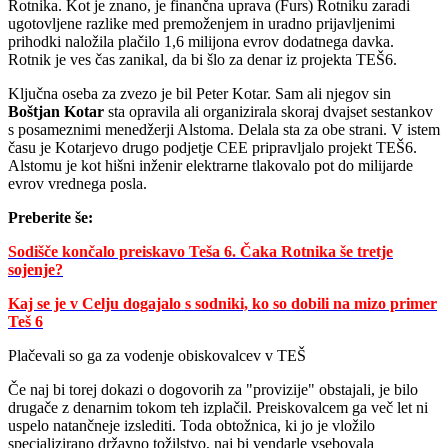
Rotnika. Kot je znano, je finančna uprava (Furs) Rotniku zaradi
ugotovljene razlike med premoženjem in uradno prijavljenimi
prihodki naložila plačilo 1,6 milijona evrov dodatnega davka.
Rotnik je ves čas zanikal, da bi šlo za denar iz projekta TEŠ6.
Ključna oseba za zvezo je bil Peter Kotar. Sam ali njegov sin
Boštjan Kotar
sta opravila ali organizirala skoraj dvajset sestankov
s posameznimi menedžerji Alstoma. Delala sta za obe strani. V istem
času je Kotarjevo drugo podjetje CEE pripravljalo projekt TEŠ6.
Alstomu je kot hišni inženir elektrarne tlakovalo pot do milijarde
evrov vrednega posla.
Preberite še:
Sodišče končalo preiskavo Teša 6. Čaka Rotnika še tretje
sojenje?
Kaj se je v Celju dogajalo s sodniki, ko so dobili na mizo primer
Teš 6
Plačevali so ga za vodenje obiskovalcev v TEŠ
Če naj bi torej dokazi o dogovorih za "provizije" obstajali, je bilo
drugače z denarnim tokom teh izplačil. Preiskovalcem ga več let ni
uspelo natančneje izslediti. Toda obtožnica, ki jo je vložilo
specializirano državno tožilstvo, naj bi vendarle vsebovala