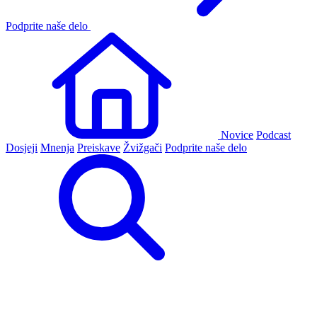
Podprite naše delo
Novice
Podcast
Dosjeji
Mnenja
Preiskave
Žvižgači
Podprite naše delo