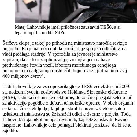
Matej Lahovnik je imel priložnost zaustaviti TEŠ6, a si
tega ni upal narediti.
STA
Šarčeva ekipa je takoj po prihodu na ministrstvo naročila revizijo
pogodbe. Ko je na mizo dobila poročilo, je sprejela odločitev, da
vladi predlaga razdrtje. V sporočilu za javnost je ministrstvo
zapisalo, da "lahko z optimizacijo, zmanjšanjem nabave
predvidenega števila vozil, izborom morebitnega cenejšega
ponudnika in nadgradnjo obstoječih bojnih vozil prihranimo vsaj
400 milijonov evrov".
Tudi Lahovnik je za vsa opozorila glede TEŠ6 vedel. Jeseni 2009
sta nadzorni svet in poslovodstvo Holdinga Slovenske elektrarne
(HSE), lastnika šoštanjske elektrarne, dokončno prižgala zeleno luč
za aktivacijo pogodbe o dobavi tehnološke opreme. V obeh organih
so takrat že sedeli ljudje, ki jih je izbral Lahovnik. Celo nekateri
uslužbenci ministrstva so že izražali odkrite dvome v projekt. Toda
Lahovnik si ga nikoli ni upal revidirati, kaj šele zaustaviti. Ravno
nasprotno, Lahovnik je celo pomagal blokirati poizkuse, da bi se to
zgodilo.