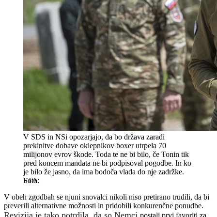
V SDS in NSi opozarjajo, da bo država zaradi
prekinitve dobave oklepnikov boxer utrpela 70
milijonov evrov škode. Toda te ne bi bilo, če Tonin tik
pred koncem mandata ne bi podpisoval pogodbe. In ko
je bilo že jasno, da ima bodoča vlada do nje zadržke.
STA
V obeh zgodbah se njuni snovalci nikoli niso pretirano trudili, da bi
preverili alternativne možnosti in pridobili konkurenčne ponudbe.
Revizija je tako potrdila, da so Nemci
postali prvi favoriti za