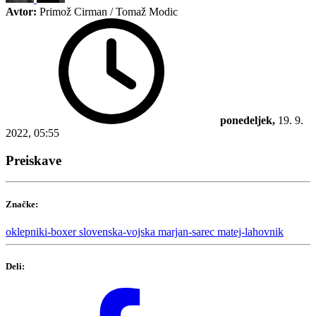
Avtor:
Primož Cirman / Tomaž Modic
ponedeljek,
19. 9.
2022, 05:55
Preiskave
Značke:
oklepniki-boxer
slovenska-vojska
marjan-sarec
matej-lahovnik
Deli: