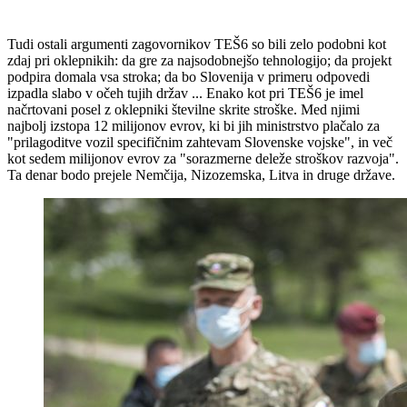
Tudi ostali argumenti zagovornikov TEŠ6 so bili zelo podobni kot
zdaj pri oklepnikih: da gre za najsodobnejšo tehnologijo; da projekt
podpira domala vsa stroka; da bo Slovenija v primeru odpovedi
izpadla slabo v očeh tujih držav ... Enako kot pri TEŠ6 je imel
načrtovani posel z oklepniki številne skrite stroške. Med njimi
najbolj izstopa 12 milijonov evrov, ki bi jih ministrstvo plačalo za
"prilagoditve vozil specifičnim zahtevam Slovenske vojske", in več
kot sedem milijonov evrov za "sorazmerne deleže stroškov razvoja".
Ta denar bodo prejele Nemčija, Nizozemska, Litva in druge države.