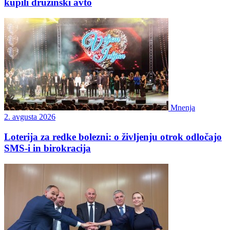
kupili družinski avto
Mnenja
2. avgusta 2026
Loterija za redke bolezni: o življenju otrok odločajo
SMS-i in birokracija