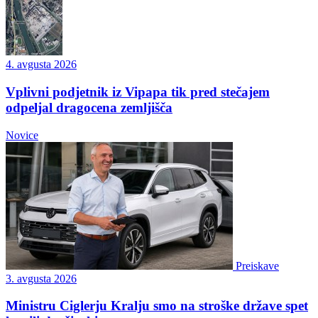
4. avgusta 2026
Vplivni podjetnik iz Vipapa tik pred stečajem
odpeljal dragocena zemljišča
Novice
Preiskave
3. avgusta 2026
Ministru Ciglerju Kralju smo na stroške države spet