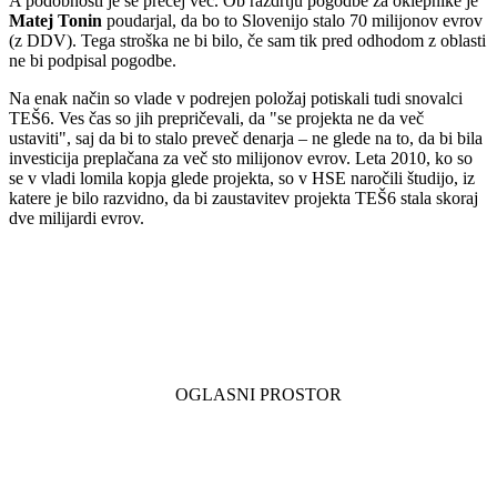
A podobnosti je še precej več. Ob razdrtju pogodbe za oklepnike je
Matej Tonin
poudarjal, da bo to Slovenijo stalo 70 milijonov evrov
(z DDV). Tega stroška ne bi bilo, če sam tik pred odhodom z oblasti
ne bi podpisal pogodbe.
Na enak način so vlade v podrejen položaj potiskali tudi snovalci
TEŠ6. Ves čas so jih prepričevali, da "se projekta ne da več
ustaviti", saj da bi to stalo preveč denarja – ne glede na to, da bi bila
investicija preplačana za več sto milijonov evrov. Leta 2010, ko so
se v vladi lomila kopja glede projekta, so v HSE naročili študijo, iz
katere je bilo razvidno, da bi zaustavitev projekta TEŠ6 stala skoraj
dve milijardi evrov.