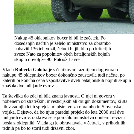
Nakup 45 oklepnikov boxer bi bil le začetek. Po
dosedanjih načrtih je želelo ministrstvo za obrambo
nabaviti 136 teh vozil, četudi bi jih bilo po kriterijih
zveze Nato za popolnitev obeh bataljonskih bojnih
skupin dovolj že 90.
Primož Lavre
Vlada
Roberta Goloba
je s četrtkovim razdrtjem dogovora o
nakupu 45 oklepnikov boxer dokončno zaustavila tudi načrte, po
katerih bi končna cena vzpostavitve dveh bataljonskih bojnih skupin
znašala dve milijarde evrov.
Ta številka do zdaj ni bila znana javnosti. O njej ni govora v
nobenem od strateških, investicijskih ali drugih dokumentov, ki sta
jih v zadnjih letih sprejela ministrstvo za obrambo in Slovenska
vojska. Dejstvo, da bo njun paradni projekt do leta 2030 stal dve
milijardi evrov, razkriva šele poročilo ministrstva o interni reviziji
posla z oklepniki. Vlada ga je obravnavala v četrtek, v prihodnjih
tednih pa bo to storil tudi državni zbor.