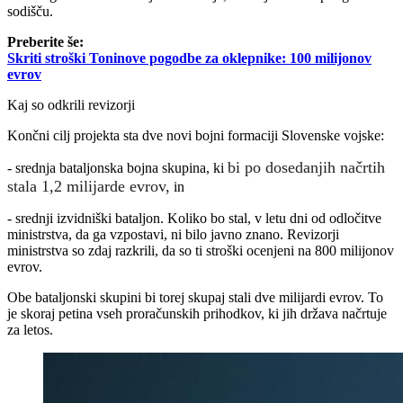
sodišču.
Preberite še:
Skriti stroški Toninove pogodbe za oklepnike: 100 milijonov
evrov
Kaj so odkrili revizorji
Končni cilj projekta sta dve novi bojni formaciji Slovenske vojske:
bi po dosedanjih načrtih
- srednja bataljonska bojna skupina, ki
stala 1,2 milijarde evrov,
in
- srednji izvidniški bataljon. Koliko bo stal, v letu dni od odločitve
ministrstva, da ga vzpostavi, ni bilo javno znano. Revizorji
ministrstva so zdaj razkrili, da so ti stroški ocenjeni na 800 milijonov
evrov.
Obe bataljonski skupini bi torej skupaj stali dve milijardi evrov. To
je skoraj petina vseh proračunskih prihodkov, ki jih država načrtuje
za letos.