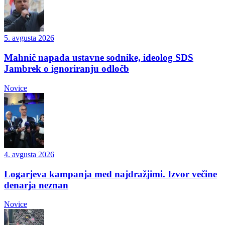
5. avgusta 2026
Mahnič napada ustavne sodnike, ideolog SDS
Jambrek o ignoriranju odločb
Novice
4. avgusta 2026
Logarjeva kampanja med najdražjimi. Izvor večine
denarja neznan
Novice