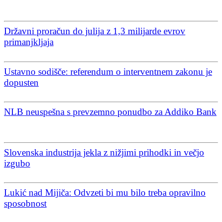
Državni proračun do julija z 1,3 milijarde evrov
primanjkljaja
Ustavno sodišče: referendum o interventnem zakonu je
dopusten
NLB neuspešna s prevzemno ponudbo za Addiko Bank
Slovenska industrija jekla z nižjimi prihodki in večjo
izgubo
Lukić nad Mijiča: Odvzeti bi mu bilo treba opravilno
sposobnost