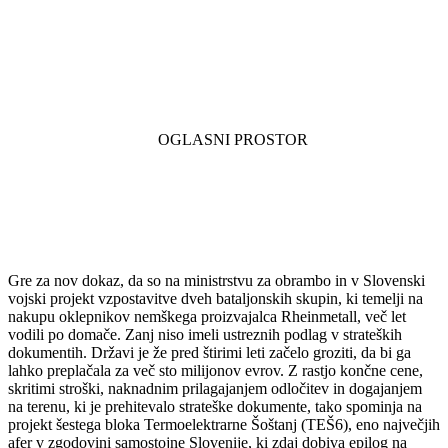
Gre za nov dokaz, da so na ministrstvu za obrambo in v Slovenski
vojski projekt vzpostavitve dveh bataljonskih skupin, ki temelji na
nakupu oklepnikov nemškega proizvajalca Rheinmetall, več let
vodili po domače. Zanj niso imeli ustreznih podlag v strateških
dokumentih. Državi je že pred štirimi leti začelo groziti, da bi ga
lahko preplačala za več sto milijonov evrov. Z rastjo končne cene,
skritimi stroški, naknadnim prilagajanjem odločitev in dogajanjem
na terenu, ki je prehitevalo strateške dokumente, tako spominja na
projekt šestega bloka Termoelektrarne Šoštanj (TEŠ6), eno največjih
afer v zgodovini samostojne Slovenije, ki zdaj dobiva epilog na