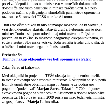
posel z oklepniki, ko so na ministrstvu v strateških dokumentih
določili želeno vrsto balistične in minske zaščite vozil. Na zelo
podoben način, s prilaganjem tehnoloških parametrov opreme na
razpisu, so šli snovalci TEŠ6 na roke Alstomu.
Tudi zato očitno nikoli ni bilo najmanjše možnosti, da bi Slovenija
vsaj del oklepnikov skušala nabaviti drugje. Februarja lani je sicer
minister Tonin s sklepom odredil, naj ministrstvo na Poljskem
preveri, ali in kakšne so možnosti nadgradnje oklepnikov patria, ki
so že v sestavi Slovenske vojske. Toda revizija je zdaj ugotovila, da
uslužbenci ministrstva tega nikoli niso storili.
Preberite še:
Toninov nakup oklepnikov vse bolj spominja na Patrio
Zakaj Šarec ni Lahovnik
Med oklepniki in projektom TEŠ6 obstaja tudi pomembna razlika –
in sicer v ravnanju obeh resornih ministrov. Z oklepniki so se v petih
letih ukvarjali štirje obrambni ministri. Junija je že podpisano
pogodbo "podedoval"
Marjan Šarec
. Takrat "le" 700 milijonov
evrov vredna pogodba s francoskim Alstomom o dobavi tehnološke
opreme za TEŠ6 pa je jeseni 2009 prišla na mizo tedanjega ministra
za gospodarstvo
Mateja Lahovnika
.