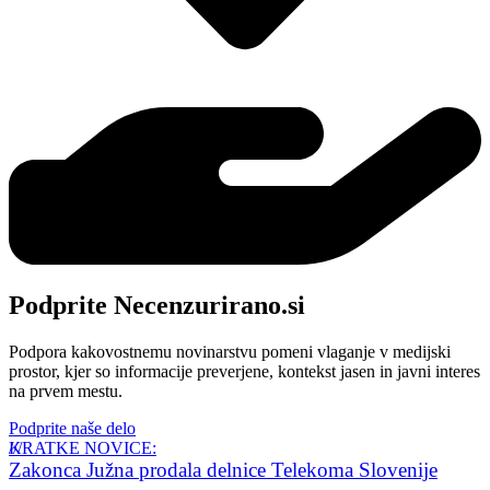
Podprite Necenzurirano.si
Podpora kakovostnemu novinarstvu pomeni vlaganje v medijski
prostor, kjer so informacije preverjene, kontekst jasen in javni interes
na prvem mestu.
Podprite naše delo
KRATKE NOVICE:
Zakonca Južna prodala delnice Telekoma Slovenije