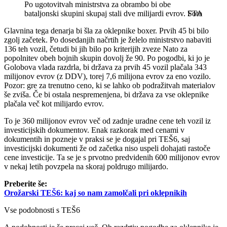
Po ugotovitvah ministrstva za obrambo bi obe
bataljonski skupini skupaj stali dve milijardi evrov.
STA
Glavnina tega denarja bi šla za oklepnike boxer. Prvih 45 bi bilo
zgolj začetek. Po dosedanjih načrtih je želelo ministrstvo nabaviti
136 teh vozil, četudi bi jih bilo po kriterijih zveze Nato za
popolnitev obeh bojnih skupin dovolj že 90. Po pogodbi, ki jo je
Golobova vlada razdrla, bi država za prvih 45 vozil plačala 343
milijonov evrov (z DDV), torej 7,6 milijona evrov za eno vozilo.
Pozor: gre za trenutno ceno, ki se lahko ob podražitvah materialov
še zviša. Če bi ostala nespremenjena, bi država za vse oklepnike
plačala več kot milijardo evrov.
To je 360 milijonov evrov več od zadnje uradne cene teh vozil iz
investicijskih dokumentov. Enak razkorak med cenami v
dokumentih in pozneje v praksi se je dogajal pri TEŠ6, saj
investicijski dokumenti že od začetka niso uspeli dohajati rastoče
cene investicije. Ta se je s prvotno predvidenih 600 milijonov evrov
v nekaj letih povzpela na skoraj poldrugo milijardo.
Preberite še:
Orožarski TEŠ6: kaj so nam zamolčali pri oklepnikih
Vse podobnosti s TEŠ6