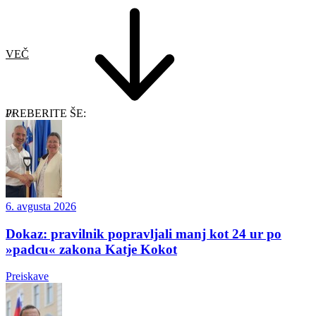
VEČ
PREBERITE ŠE:
6. avgusta 2026
Dokaz: pravilnik popravljali manj kot 24 ur po
»padcu« zakona Katje Kokot
Preiskave