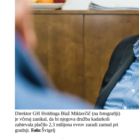
Direktor GH Holdinga Blaž Miklavčič (na fotografiji)
je včeraj zanikal, da bi njegova družba kadarkoli
zahtevala plačilo 2,3 milijona evrov zaradi zamud pri
gradnji.
Sašo Švigelj