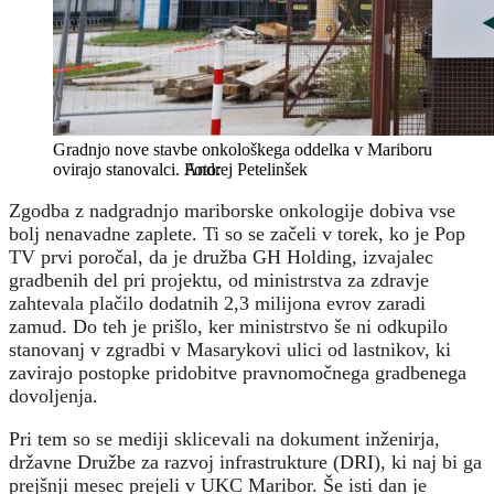
Gradnjo nove stavbe onkološkega oddelka v Mariboru
ovirajo stanovalci.
Andrej Petelinšek
Zgodba z nadgradnjo mariborske onkologije dobiva vse
bolj nenavadne zaplete. Ti so se začeli v torek, ko je Pop
TV prvi poročal, da je družba GH Holding, izvajalec
gradbenih del pri projektu, od ministrstva za zdravje
zahtevala plačilo dodatnih 2,3 milijona evrov zaradi
zamud. Do teh je prišlo, ker ministrstvo še ni odkupilo
stanovanj v zgradbi v Masarykovi ulici od lastnikov, ki
zavirajo postopke pridobitve pravnomočnega gradbenega
dovoljenja.
Pri tem so se mediji sklicevali na dokument inženirja,
državne Družbe za razvoj infrastrukture (DRI), ki naj bi ga
prejšnji mesec prejeli v UKC Maribor. Še isti dan je