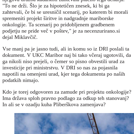
"To ne drži. Šlo je za hipotetičen znesek, ki bi ga
zahtevali, če bi se uresničil scenarij, po katerem bi morali
spremeniti projekt širitve in nadgradnje mariborske
onkologije. Ta scenarij po pridobljenem gradbenem
podjetju ne pride več v poštev," je za necenzurirano.si
dejal Miklavčič.
Vse manj pa je jasno tudi, ali in komu so iz DRI poslali ta
dokument. V UKC Maribor naj bi tako včeraj ugotovili, da
ga nikoli niso prejeli, o čemer so pisno obvestili urad za
investicije pri ministrstvu. V DRI so nas za pojasnila
napotili na omenjeni urad, kjer tega dokumenta po naših
podatkih nimajo.
Kdo je torej odgovoren za zamude pri projektu onkologije?
Ima država sploh pravno podlago za odkup teh stanovanj?
In ali se
v ozadju kuha Pliberškova zamenjava?