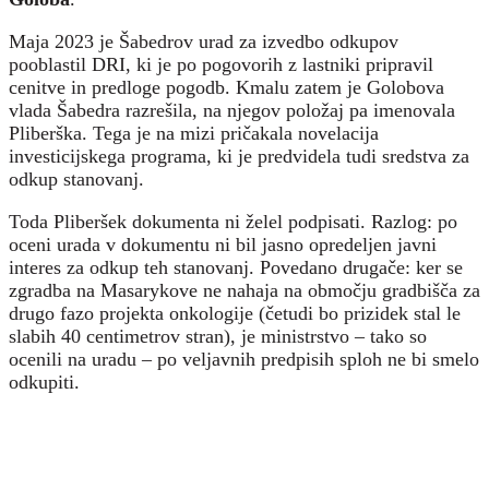
Maja 2023 je Šabedrov urad za izvedbo odkupov
pooblastil DRI, ki je po pogovorih z lastniki pripravil
cenitve in predloge pogodb. Kmalu zatem je Golobova
vlada Šabedra razrešila, na njegov položaj pa imenovala
Pliberška. Tega je na mizi pričakala novelacija
investicijskega programa, ki je predvidela tudi sredstva za
odkup stanovanj.
Toda Pliberšek dokumenta ni želel podpisati. Razlog: po
oceni urada v dokumentu ni bil jasno opredeljen javni
interes za odkup teh stanovanj. Povedano drugače: ker se
zgradba na Masarykove ne nahaja na območju gradbišča za
drugo fazo projekta onkologije (četudi bo prizidek stal le
slabih 40 centimetrov stran), je ministrstvo – tako so
ocenili na uradu – po veljavnih predpisih sploh ne bi smelo
odkupiti.