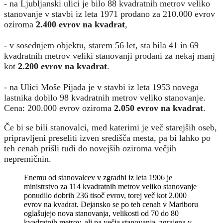
- na Ljubljanski ulici je bilo 88 kvadratnih metrov veliko
stanovanje v stavbi iz leta 1971 prodano za 210.000 evrov
oziroma
2.400 evrov na kvadrat
,
- v sosednjem objektu, starem 56 let, sta bila 41 in 69
kvadratnih metrov veliki stanovanji prodani za nekaj manj
kot
2.200 evrov na kvadrat
.
- na Ulici Moše Pijada je v stavbi iz leta 1953 novega
lastnika dobilo 98 kvadratnih metrov veliko stanovanje.
Cena: 200.000 evrov oziroma
2.050 evrov na kvadrat
.
Če bi se bili stanovalci, med katerimi je več starejših oseb,
pripravljeni preseliti izven središča mesta, pa bi lahko po
teh cenah prišli tudi do novejših oziroma večjih
nepremičnin.
Enemu od stanovalcev v zgradbi iz leta 1906 je
ministrstvo za 114 kvadratnih metrov veliko stanovanje
ponudilo dobrih 236 tisoč evrov, torej več kot 2.000
evrov na kvadrat. Dejansko se po teh cenah v Mariboru
oglašujejo nova stanovanja, velikosti od 70 do 80
kvadratnih metrov, ali pa večja stanovanja, zgrajena v