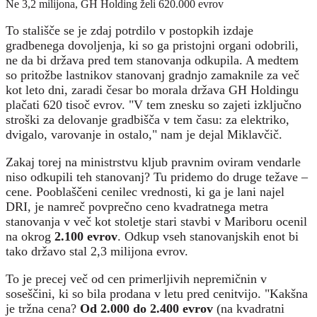
Ne 3,2 milijona, GH Holding želi 620.000 evrov
To stališče se je zdaj potrdilo v postopkih izdaje
gradbenega dovoljenja, ki so ga pristojni organi odobrili,
ne da bi država pred tem stanovanja odkupila. A medtem
so pritožbe lastnikov stanovanj gradnjo zamaknile za več
kot leto dni, zaradi česar bo morala država GH Holdingu
plačati 620 tisoč evrov. "V tem znesku so zajeti izključno
stroški za delovanje gradbišča v tem času: za elektriko,
dvigalo, varovanje in ostalo," nam je dejal Miklavčič.
Zakaj torej na ministrstvu kljub pravnim oviram vendarle
niso odkupili teh stanovanj? Tu pridemo do druge težave –
cene. Pooblaščeni cenilec vrednosti, ki ga je lani najel
DRI, je namreč povprečno ceno kvadratnega metra
stanovanja v več kot stoletje stari stavbi v Mariboru ocenil
na okrog
2.100 evrov
. Odkup vseh stanovanjskih enot bi
tako državo stal 2,3 milijona evrov.
To je precej več od cen primerljivih nepremičnin v
soseščini, ki so bila prodana v letu pred cenitvijo. "Kakšna
je tržna cena?
Od 2.000 do 2.400 evrov
(na kvadratni