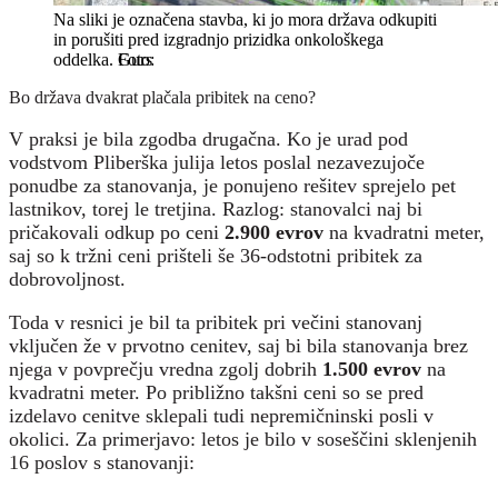
Na sliki je označena stavba, ki jo mora država odkupiti
in porušiti pred izgradnjo prizidka onkološkega
oddelka.
Gurs
Bo država dvakrat plačala pribitek na ceno?
V praksi je bila zgodba drugačna. Ko je urad pod
vodstvom Pliberška julija letos poslal nezavezujoče
ponudbe za stanovanja, je ponujeno rešitev sprejelo pet
lastnikov, torej le tretjina. Razlog: stanovalci naj bi
pričakovali odkup po ceni
2.900 evrov
na kvadratni meter,
saj so k tržni ceni prišteli še 36-odstotni pribitek za
dobrovoljnost.
Toda v resnici je bil ta pribitek pri večini stanovanj
vključen že v prvotno cenitev, saj bi bila stanovanja brez
njega v povprečju vredna zgolj dobrih
1.500 evrov
na
kvadratni meter. Po približno takšni ceni so se pred
izdelavo cenitve sklepali tudi nepremičninski posli v
okolici. Za primerjavo: letos je bilo v soseščini sklenjenih
16 poslov s stanovanji: