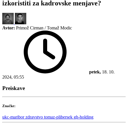
izkoristiti za kadrovske menjave?
Avtor:
Primož Cirman / Tomaž Modic
petek,
18. 10.
2024, 05:55
Preiskave
Značke:
ukc-maribor
zdravstvo
tomaz-plibersek
gh-holding