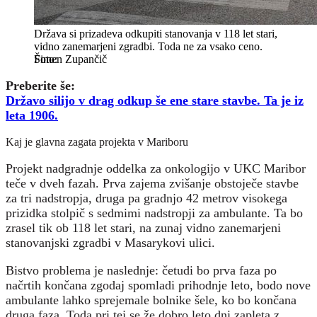
Država si prizadeva odkupiti stanovanja v 118 let stari,
vidno zanemarjeni zgradbi. Toda ne za vsako ceno.
Šimen Zupančič
Preberite še:
Državo silijo v drag odkup še ene stare stavbe. Ta je iz
leta 1906.
Kaj je glavna zagata projekta v Mariboru
Projekt nadgradnje oddelka za onkologijo v UKC Maribor
teče v dveh fazah. Prva zajema zvišanje obstoječe stavbe
za tri nadstropja, druga pa gradnjo 42 metrov visokega
prizidka stolpič s sedmimi nadstropji za ambulante. Ta bo
zrasel tik ob 118 let stari, na zunaj vidno zanemarjeni
stanovanjski zgradbi v Masarykovi ulici.
Bistvo problema je naslednje: četudi bo prva faza po
načrtih končana zgodaj spomladi prihodnje leto, bodo nove
ambulante lahko sprejemale bolnike šele, ko bo končana
druga faza. Toda pri tej se že dobro leto dni zapleta z