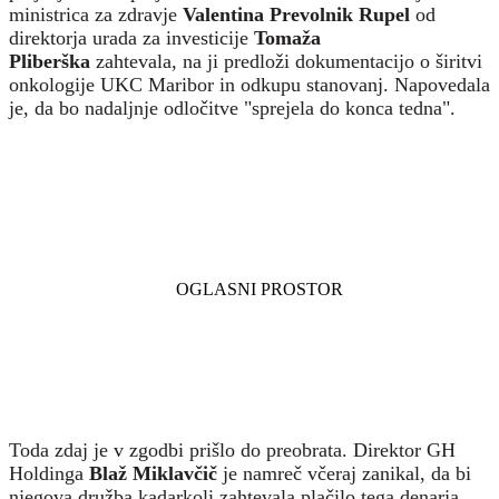
ministrica za zdravje
Valentina Prevolnik Rupel
od
direktorja urada za investicije
Tomaža
Pliberška
zahtevala, na ji predloži dokumentacijo o širitvi
onkologije UKC Maribor in odkupu stanovanj. Napovedala
je, da bo nadaljnje odločitve "sprejela do konca tedna".
Toda zdaj je v zgodbi prišlo do preobrata. Direktor GH
Holdinga
Blaž Miklavčič
je namreč včeraj zanikal, da bi
njegova družba kadarkoli zahtevala plačilo tega denarja.