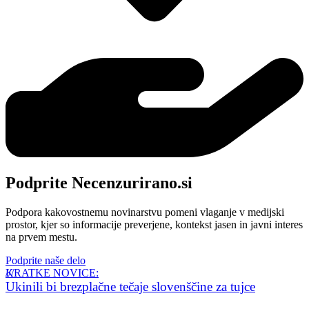
Podprite Necenzurirano.si
Podpora kakovostnemu novinarstvu pomeni vlaganje v medijski
prostor, kjer so informacije preverjene, kontekst jasen in javni interes
na prvem mestu.
Podprite naše delo
KRATKE NOVICE:
Ukinili bi brezplačne tečaje slovenščine za tujce