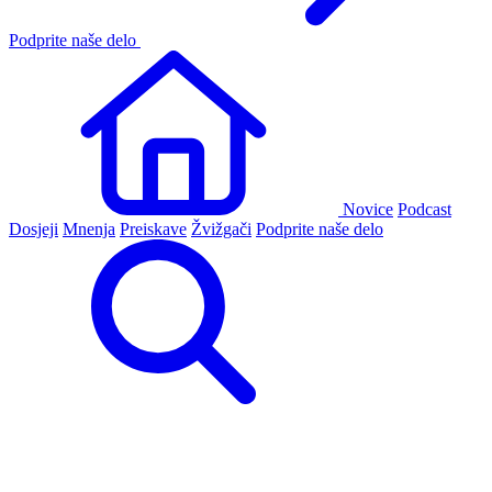
Podprite naše delo
Novice
Podcast
Dosjeji
Mnenja
Preiskave
Žvižgači
Podprite naše delo