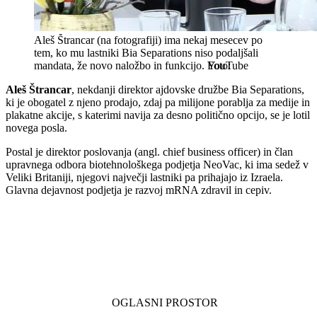
Aleš Štrancar (na fotografiji) ima nekaj mesecev po
tem, ko mu lastniki Bia Separations niso podaljšali
mandata, že novo naložbo in funkcijo.
YouTube
Aleš Štrancar
, nekdanji direktor ajdovske družbe Bia Separations,
ki je obogatel z njeno prodajo, zdaj pa milijone porablja za medije in
plakatne akcije, s katerimi navija za desno politično opcijo, se je lotil
novega posla.
Postal je direktor poslovanja (angl. chief business officer) in član
upravnega odbora biotehnološkega podjetja NeoVac, ki ima sedež v
Veliki Britaniji, njegovi največji lastniki pa prihajajo iz Izraela.
Glavna dejavnost podjetja je razvoj mRNA zdravil in cepiv.