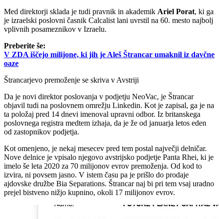
Med direktorji sklada je tudi pravnik in akademik
Ariel Porat
, ki ga
je izraelski poslovni časnik Calcalist lani uvrstil na 60. mesto najbolj
vplivnih posameznikov v Izraelu.
Preberite še:
V ZDA iščejo milijone, ki jih je Aleš Štrancar umaknil iz davčne
oaze
Štrancarjevo premoženje se skriva v Avstriji
Da je novi direktor poslovanja v podjetju NeoVac, je Štrancar
objavil tudi na poslovnem omrežju Linkedin. Kot je zapisal, ga je na
ta položaj pred 14 dnevi imenoval upravni odbor. Iz britanskega
poslovnega registra medtem izhaja, da je že od januarja letos eden
od zastopnikov podjetja.
Kot omenjeno, je nekaj mesecev pred tem postal največji delničar.
Nove delnice je vpisalo njegovo avstrijsko podjetje Panta Rhei, ki je
imelo še leta 2020 za 70 milijonov evrov premoženja. Od kod to
izvira, ni povsem jasno. V istem času pa je prišlo do prodaje
ajdovske družbe Bia Separations. Štrancar naj bi pri tem vsaj uradno
prejel bistveno nižjo kupnino, okoli 17 milijonov evrov.