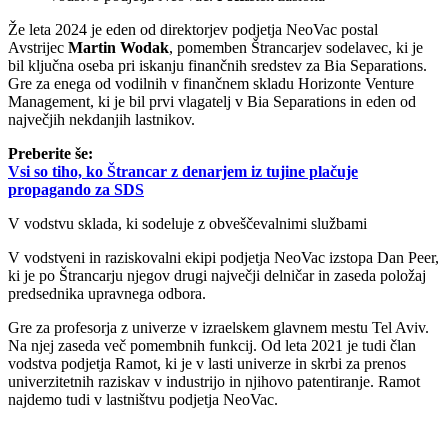
Že leta 2024 je eden od direktorjev podjetja NeoVac postal
Avstrijec
Martin Wodak
, pomemben Štrancarjev sodelavec, ki je
bil ključna oseba pri iskanju finančnih sredstev za Bia Separations.
Gre za enega od vodilnih v finančnem skladu Horizonte Venture
Management, ki je bil prvi vlagatelj v Bia Separations in eden od
največjih nekdanjih lastnikov.
Preberite še:
Vsi so tiho, ko Štrancar z denarjem iz tujine plačuje
propagando za SDS
V vodstvu sklada, ki sodeluje z obveščevalnimi službami
V vodstveni in raziskovalni ekipi podjetja NeoVac izstopa Dan Peer,
ki je po Štrancarju njegov drugi največji delničar in zaseda položaj
predsednika upravnega odbora.
Gre za profesorja z univerze v izraelskem glavnem mestu Tel Aviv.
Na njej zaseda več pomembnih funkcij. Od leta 2021 je tudi član
vodstva podjetja Ramot, ki je v lasti univerze in skrbi za prenos
univerzitetnih raziskav v industrijo in njihovo patentiranje. Ramot
najdemo tudi v lastništvu podjetja NeoVac.