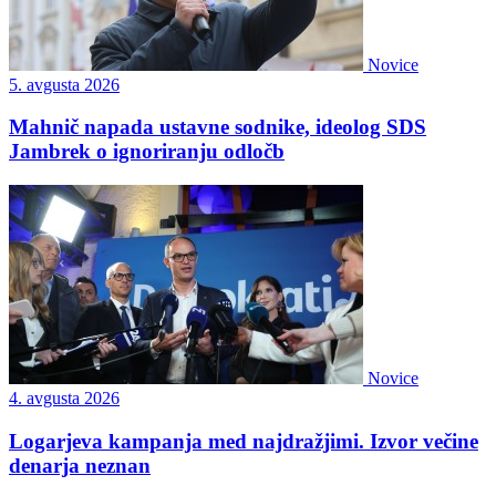
Novice
5. avgusta 2026
Mahnič napada ustavne sodnike, ideolog SDS
Jambrek o ignoriranju odločb
Novice
4. avgusta 2026
Logarjeva kampanja med najdražjimi. Izvor večine
denarja neznan