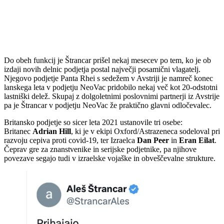
Do obeh funkcij je Štrancar prišel nekaj mesecev po tem, ko je ob
izdaji novih delnic podjetja postal največji posamični vlagatelj.
Njegovo podjetje Panta Rhei s sedežem v Avstriji je namreč konec
lanskega leta v podjetju NeoVac pridobilo nekaj več kot 20-odstotni
lastniški delež. Skupaj z dolgoletnimi poslovnimi partnerji iz Avstrije
pa je Štrancar v podjetju NeoVac že praktično glavni odločevalec.
Britansko podjetje so sicer leta 2021 ustanovile tri osebe:
Britanec
Adrian Hill
, ki je v ekipi Oxford/Astrazeneca sodeloval pri
razvoju cepiva proti covid-19, ter Izraelca
Dan Peer
in
Eran Eilat
.
Čeprav gre za znanstvenike in serijske podjetnike, pa njihove
povezave segajo tudi v izraelske vojaške in obveščevalne strukture.