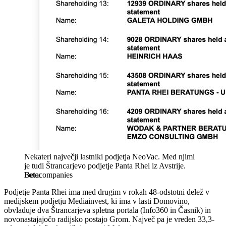
Nekateri največji lastniki podjetja NeoVac. Med njimi
je tudi Štrancarjevo podjetje Panta Rhei iz Avstrije.
Betacompanies
Podjetje Panta Rhei ima med drugim v rokah 48-odstotni delež v
medijskem podjetju Mediainvest, ki ima v lasti Domovino,
obvladuje dva Štrancarjeva spletna portala (Info360 in Časnik) in
novonastajajočo radijsko postajo Grom. Največ pa je vreden 33,3-