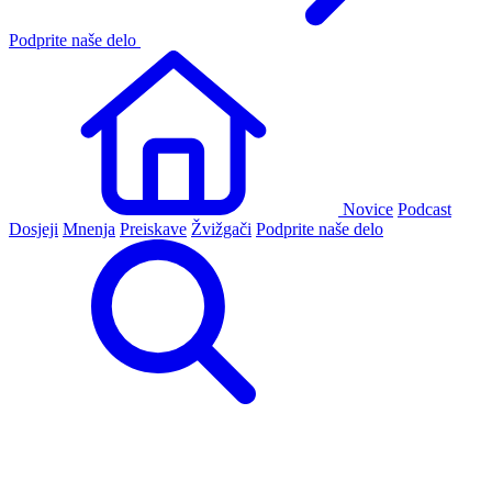
Podprite naše delo
Novice
Podcast
Dosjeji
Mnenja
Preiskave
Žvižgači
Podprite naše delo