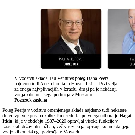
V vodstvu sklada Tau Ventures poleg Dana Peera
najdemo tudi Ariela Porata in Hagaia Itkina. Prvi velja
za enega najvplivnejših v Izraelu, drugi pa je nekdanji
vodja kibernetskega področja v Mossadu.
Posnetek zaslona
Poleg Peerja v vodstvu omenjenega sklada najdemo tudi nekatere
druge vplivne posameznike. Predsednik upravnega odbora je
Hagai
Itkin
, ki je v obdobju 1987–2020 opravljal visoke funkcije v
izraelskih državnih službah, več virov pa ga opisuje kot nekdanjega
vodjo kibernetskega področja v Mossadu.