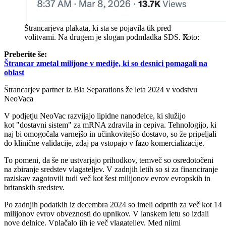
Štrancarjeva plakata, ki sta se pojavila tik pred
volitvami. Na drugem je slogan podmladka SDS.
X
Preberite še:
Štrancar zmetal milijone v medije, ki so desnici pomagali na
oblast
Štrancarjev partner iz Bia Separations že leta 2024 v vodstvu
NeoVaca
V podjetju NeoVac razvijajo lipidne nanodelce, ki služijo
kot "dostavni sistem" za mRNA zdravila in cepiva. Tehnologijo, ki
naj bi omogočala varnejšo in učinkovitejšo dostavo, so že pripeljali
do klinične validacije, zdaj pa vstopajo v fazo komercializacije.
To pomeni, da še ne ustvarjajo prihodkov, temveč so osredotočeni
na zbiranje sredstev vlagateljev. V zadnjih letih so si za financiranje
raziskav zagotovili tudi več kot šest milijonov evrov evropskih in
britanskih sredstev.
Po zadnjih podatkih iz decembra 2024 so imeli odprtih za več kot 14
milijonov evrov obveznosti do upnikov. V lanskem letu so izdali
nove delnice. Vplačalo jih je več vlagateljev. Med njimi