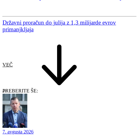
Državni proračun do julija z 1,3 milijarde evrov
primanjkljaja
VEČ
PREBERITE ŠE:
7. avgusta 2026