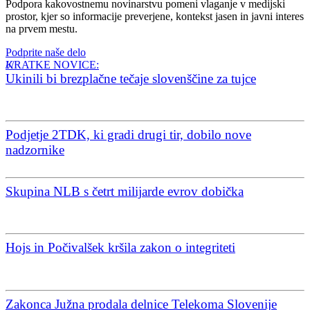
Podpora kakovostnemu novinarstvu pomeni vlaganje v medijski
prostor, kjer so informacije preverjene, kontekst jasen in javni interes
na prvem mestu.
Podprite naše delo
KRATKE NOVICE:
Ukinili bi brezplačne tečaje slovenščine za tujce
Podjetje 2TDK, ki gradi drugi tir, dobilo nove
nadzornike
Skupina NLB s četrt milijarde evrov dobička
Hojs in Počivalšek kršila zakon o integriteti
Zakonca Južna prodala delnice Telekoma Slovenije