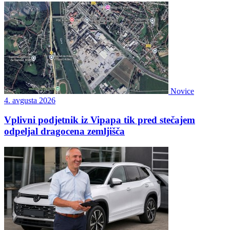
Novice
4. avgusta 2026
Vplivni podjetnik iz Vipapa tik pred stečajem
odpeljal dragocena zemljišča