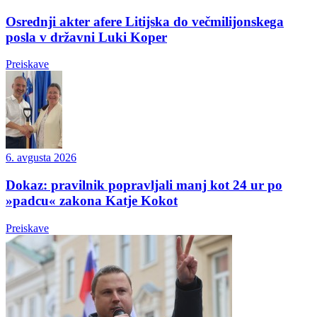
Osrednji akter afere Litijska do večmilijonskega
posla v državni Luki Koper
Preiskave
6. avgusta 2026
Dokaz: pravilnik popravljali manj kot 24 ur po
»padcu« zakona Katje Kokot
Preiskave