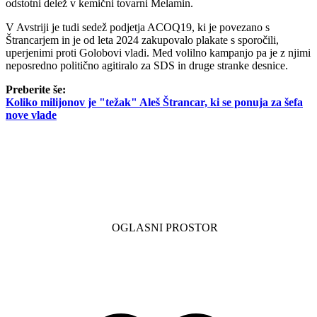
odstotni delež v kemični tovarni Melamin.
V Avstriji je tudi sedež podjetja ACOQ19, ki je povezano s
Štrancarjem in je od leta 2024 zakupovalo plakate s sporočili,
uperjenimi proti Golobovi vladi. Med volilno kampanjo pa je z njimi
neposredno politično agitiralo za SDS in druge stranke desnice.
Preberite še:
Koliko milijonov je "težak" Aleš Štrancar, ki se ponuja za šefa
nove vlade