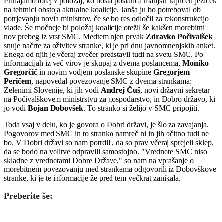
Prihajamo torej v položaj, ko bosta poslanca manjšin ključen jeziček
na tehtnici obstoja aktualne koalicije. Janša ju bo potreboval ob
potrjevanju novih ministrov, če se bo res odločil za rekonstrukcijo
vlade. Še močneje bi položaj koalicije otežil še kakšen morebitni
nov prebeg iz vrst SMC. Medtem njen prvak
Zdravko Počivalšek
snuje načrte za oživitev stranke, ki je pri dnu javnomnenjskih anket.
Enega od njih je včeraj zvečer predstavil tudi na svetu SMC. Po
informacijah iz več virov je skupaj z dvema poslancema,
Moniko
Gregorčič
in novim vodjem poslanske skupine
Gregorjem
Peričem
, napovedal povezovanje SMC z dvema strankama:
Zelenimi Slovenije, ki jih vodi
Andrej Čuš
, novi državni sekretar
na Počivalškovem ministrstvu za gospodarstvo, in Dobro državo, ki
jo vodi
Bojan Dobovšek
. To stranko si želijo v SMC pripojiti.
Toda vsaj v delu, ko je govora o Dobri državi, je šlo za zavajanja.
Pogovorov med SMC in to stranko namreč ni in jih očitno tudi ne
bo. V Dobri državi so nam potrdili, da so prav včeraj sprejeli sklep,
da se bodo na volitve odpravili samostojno. "Vrednote SMC niso
skladne z vrednotami Dobre Države," so nam na vprašanje o
morebitnem povezovanju med strankama odgovorili iz Dobovškove
stranke, ki je te informacije že pred tem večkrat zanikala.
Preberite še: