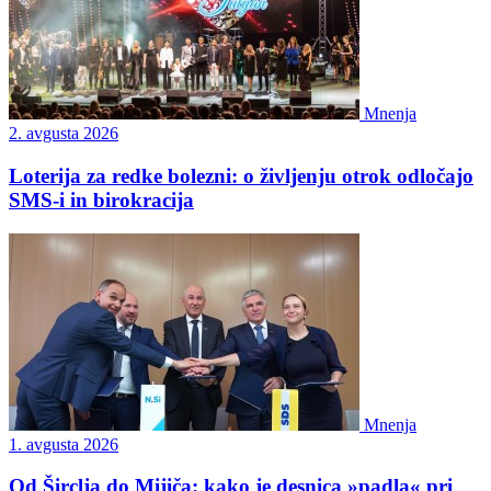
Mnenja
2. avgusta 2026
Loterija za redke bolezni: o življenju otrok odločajo
SMS-i in birokracija
Mnenja
1. avgusta 2026
Od Širclja do Mijiča: kako je desnica »padla« pri