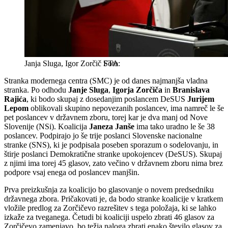
Janja Sluga, Igor Zorčič
STA
Stranka modernega centra (SMC) je od danes najmanjša vladna
stranka. Po odhodu
Janje Sluga
,
Igorja Zorčiča
in
Branislava
Rajića
, ki bodo skupaj z dosedanjim poslancem DeSUS
Jurijem
Lepom
oblikovali skupino nepovezanih poslancev, ima namreč le še
pet poslancev v državnem zboru, torej kar je dva manj od Nove
Slovenije (NSi). Koalicija
Janeza Janše
ima tako uradno le še 38
poslancev. Podpirajo jo še trije poslanci Slovenske nacionalne
stranke (SNS), ki je podpisala poseben sporazum o sodelovanju, in
štirje poslanci Demokratične stranke upokojencev (DeSUS). Skupaj
z njimi ima torej 45 glasov, zato večino v državnem zboru nima brez
podpore vsaj enega od poslancev manjšin.
Prva preizkušnja za koalicijo bo glasovanje o novem predsedniku
državnega zbora. Pričakovati je, da bodo stranke koalicije v kratkem
vložile predlog za Zorčičevo razrešitev s tega položaja, ki se lahko
izkaže za tveganega. Četudi bi koaliciji uspelo zbrati 46 glasov za
Zorčičevo zamenjavo, bo težja naloga zbrati enako število glasov za