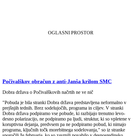
Počivalškov obračun z anti-Janša krilom SMC
Dobra država o Počivalškovih načrtih ne ve nič
"Pobuda je bila stranki Dobra država predstavljena neformalno v
prejšnjih tednih. Brez sodelujočih, programa in ciljev. V stranki
Dobra država podpiramo vse pobude, ki razbijajo trenutno levo-
desno polarizacijo, ne podpiramo pa ljudi, struktur, ki so vpletene v
koruptivna dejanja, predvsem pa ne podpiramo pobud, ki nimajo
programa, ključnih točk morebitnega sodelovanja," so iz stranke
sporočili že februarja, ko so zavrnili povabilo v desnosredinsko