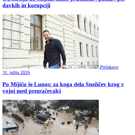
davkih in korupciji
Preiskave
31. julija 2026
Po Mijiču še Lunos: za koga dela Snežičev krog v
vojni med prezračevalci