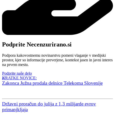
Podprite Necenzurirano.si
Podpora kakovostnemu novinarstvu pomeni vlaganje v medijski
prostor, kjer so informacije preverjene, kontekst jasen in javni interes
na prvem mestu.
Podprite naše delo
KRATKE NOVICE:
Zakonca Južna prodala delnice Telekoma Slovenije
Državni proračun do julija z 1,3 milijarde evrov
primanjkljaja