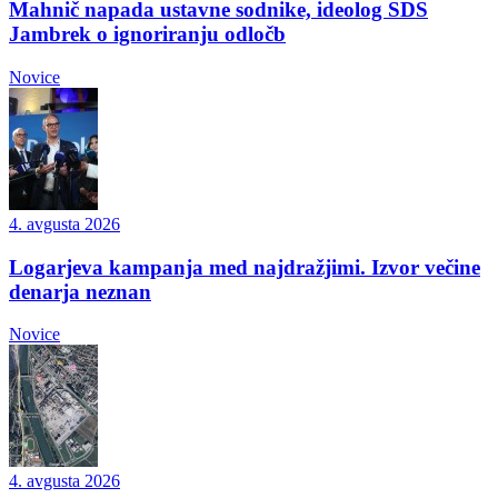
Mahnič napada ustavne sodnike, ideolog SDS
Jambrek o ignoriranju odločb
Novice
4. avgusta 2026
Logarjeva kampanja med najdražjimi. Izvor večine
denarja neznan
Novice
4. avgusta 2026