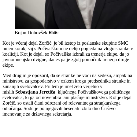
Bojan Dobovšek
STA
Kot je včeraj dejal Zorčič, je bil izstop iz poslanske skupine SMC
nujen korak, saj s Počivalškom ne delijo pogleda na vlogo stranke v
koaliciji. Kot je dejal, so Počivalška izbrali za trenerja ekipe, da jo
javnomnenjsko dvigne, danes pa je zgolj pomočnik trenerja druge
ekipe.
Med drugim je opozoril, da se stranke ne vodi na sedežu, ampak na
ministrstvu za gospodarstvo v ozkem krogu predsednika stranke in
zunanjih svetovalcev. Pri tem je imel zelo verjetno v
mislih
Sebastjana Jeretiča
, ključnega Počivalškovega političnega
svetovalca, ki ga od novembra lani plačuje ministrstvo. Kot je dejal
Zorčič, so ostali člani odrezani od relevantnega strankarskega
odločanja. Sodu je po njegovih besedah izbilo dno Čuševo
imenovanje za državnega sekretarja.