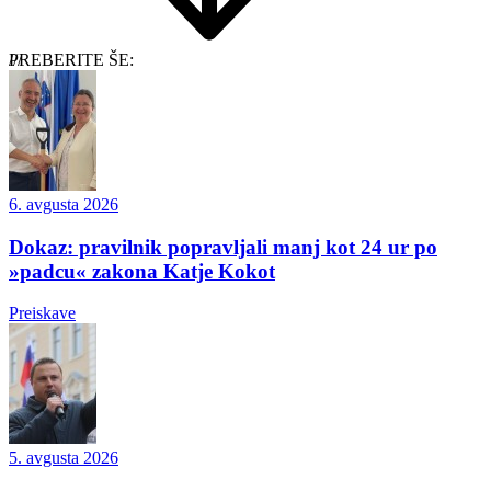
PREBERITE ŠE:
6. avgusta 2026
Dokaz: pravilnik popravljali manj kot 24 ur po
»padcu« zakona Katje Kokot
Preiskave
5. avgusta 2026