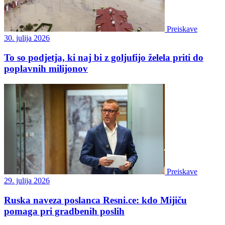
Preiskave
30. julija 2026
To so podjetja, ki naj bi z goljufijo želela priti do
poplavnih milijonov
Preiskave
29. julija 2026
Ruska naveza poslanca Resni.ce: kdo Mijiču
pomaga pri gradbenih poslih