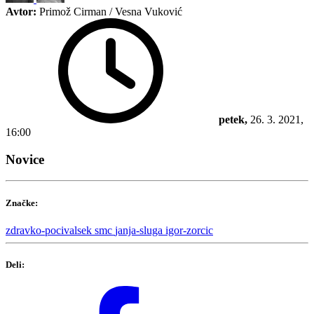
Avtor:
Primož Cirman / Vesna Vuković
petek,
26. 3. 2021,
16:00
Novice
Značke:
zdravko-pocivalsek
smc
janja-sluga
igor-zorcic
Deli: