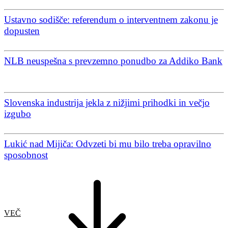
Ustavno sodišče: referendum o interventnem zakonu je
dopusten
NLB neuspešna s prevzemno ponudbo za Addiko Bank
Slovenska industrija jekla z nižjimi prihodki in večjo
izgubo
Lukić nad Mijiča: Odvzeti bi mu bilo treba opravilno
sposobnost
VEČ