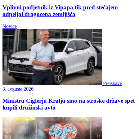
Vplivni podjetnik iz Vipapa tik pred stečajem
odpeljal dragocena zemljišča
Novice
Preiskave
3. avgusta 2026
Ministru Ciglerju Kralju smo na stroške države spet
kupili družinski avto