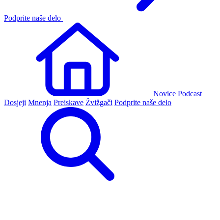
Podprite naše delo
Novice
Podcast
Dosjeji
Mnenja
Preiskave
Žvižgači
Podprite naše delo