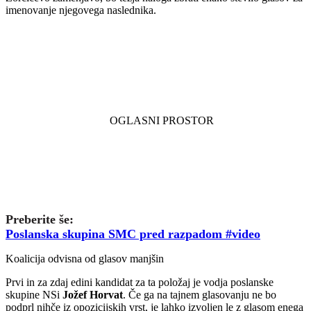
imenovanje njegovega naslednika.
Preberite še:
Poslanska skupina SMC pred razpadom #video
Koalicija odvisna od glasov manjšin
Prvi in za zdaj edini kandidat za ta položaj je vodja poslanske
skupine NSi
Jožef Horvat
. Če ga na tajnem glasovanju ne bo
podprl nihče iz opozicijskih vrst, je lahko izvoljen le z glasom enega