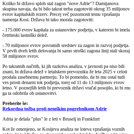
Koliko bi državo sploh stal zagon "nove Adrie"? Damijanova
skupina navaja, da bi bilo takrat treba zagotoviti okrog 35 milijonov
evrov kapitalskih rezerv. Precej več pozornosti temu vprašanju
namenja Kosi. Država bi tako morala zagotoviti:
- 175.000 evrov kapitala za ustanovitev podjetja, v katerem bi imela
četrtinski lastniški delež.
- 70 milijonov evrov povratnih sredstev za zagon in razvoj podjetja.
V prvih dveh letih delovanja bi samo stroški zagona linij stali skoraj
58 milijonov evrov.
Po takratnih načrtih, ki jih razkriva analiza, v javnosti pa niso bili
znani, bi država delež v letalskem prevozniku že leta 2025 v celoti
prodala zasebnemu partnerju. To bi pomenilo, da bi mu ostal tudi
ves prosti denarni tok podjetja, torej od 11 do 13 milijonov evrov
letno. V poznejših letih bi prevoznik državi vračal posojilo, ki bi mu
ga ta odobrila ob ustanovitvi.
Preberite še:
Rekordna tožba proti nemškim pogrebnikom Adrie
Adria je delala "plus" le z leti v Bruselj in Frankfurt
Kot že omenjeno, se Kosijeva analiza ne loteva vprašanja voznih