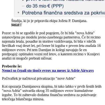
Študija, ki jo je pripravila ekipa Jožeta P. Damijana.
MGRT
Pozor: to bi se zgodilo le pod pogojem, če bi bila "nova Adria"
ustanovljena po modelu javno-zasebnega partnerstva. Če bi recimo
najemala letala, posadke in storitve vzdrževanja, bi bila v rdečih
številkah vsaj deset let, pri čemer bi izguba v prvem letu znašala 16
milijonov evrov. Pri tem Damijan in kolegi navajajo še en
predpogoj: optimalen vozni red letov, o katerem recimo v Kosijevi
analizi ni mogoče prebrati ničesar.
Preberite še:
Nemci so črpali sto tisoče evrov na mesec iz Adrie Airways
Počivalšek je načrtoval privatizacijo "nove Adrie"
Kot opozarja Damijanova skupina, bi tako lahko v prvih šestih letih
"nova Adria" ustvarila okrog 35 milijonov evrov kumulativne
izgube. To bi zahtevalo dodatna finančna sredstva za pokrivanje
tekočega bilančnega minusa.