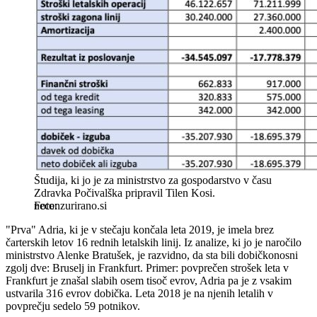
Študija, ki jo je za ministrstvo za gospodarstvo v času
Zdravka Počivalška pripravil Tilen Kosi.
necenzurirano.si
"Prva" Adria, ki je v stečaju končala leta 2019, je imela brez
čarterskih letov 16 rednih letalskih linij. Iz analize, ki jo je naročilo
ministrstvo Alenke Bratušek, je razvidno, da sta bili dobičkonosni
zgolj dve: Bruselj in Frankfurt. Primer: povprečen strošek leta v
Frankfurt je znašal slabih osem tisoč evrov, Adria pa je z vsakim
ustvarila 316 evrov dobička. Leta 2018 je na njenih letalih v
povprečju sedelo 59 potnikov.