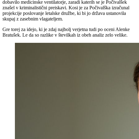
dobavilo medicinske ventilatorje, zaradi katerih se je Počivalšek
znašel v kriminalistični preiskavi. Kosi je za Počivalška izračunal
projekcije poslovanje letalske družbe, ki bi jo država ustanovila
skupaj z zasebnim vlagateljem.
Gre torej za idejo, ki je zdaj najbolj verjetna tudi po oceni Alenke
Bratušek. Le da so razlike v številkah iz obeh analiz zelo velike.