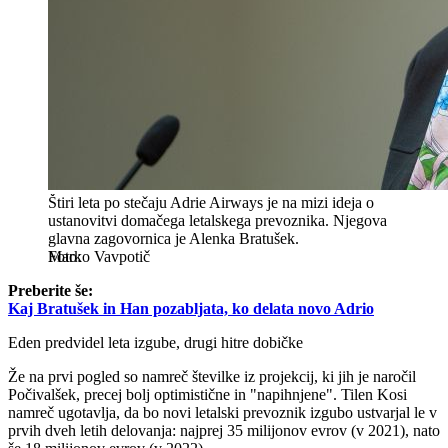
Štiri leta po stečaju Adrie Airways je na mizi ideja o
ustanovitvi domačega letalskega prevoznika. Njegova
glavna zagovornica je Alenka Bratušek.
Marko Vavpotič
Preberite še:
Kaj Bratušek in Han pozabljata, ko delata novo Adrio
Eden predvidel leta izgube, drugi hitre dobičke
Že na prvi pogled so namreč številke iz projekcij, ki jih je naročil
Počivalšek, precej bolj optimistične in "napihnjene". Tilen Kosi
namreč ugotavlja, da bo novi letalski prevoznik izgubo ustvarjal le v
prvih dveh letih delovanja: najprej 35 milijonov evrov (v 2021), nato