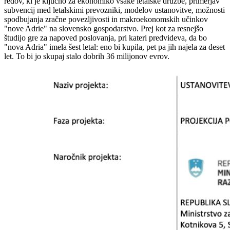
redov, ki je ključno za ekonomiko vsake letalske družbe, primerjav
subvencij med letalskimi prevozniki, modelov ustanovitve, možnosti
spodbujanja zračne povezljivosti in makroekonomskih učinkov
"nove Adrie" na slovensko gospodarstvo. Prej kot za resnejšo
študijo gre za napoved poslovanja, pri kateri predvideva, da bo
"nova Adria" imela šest letal: eno bi kupila, pet pa jih najela za deset
let. To bi jo skupaj stalo dobrih 36 milijonov evrov.