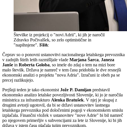
Številke iz projekcij o "novi Adrii", ki jih je naročil
Zdravko Počivalšek, so zelo optimistične in
"napihnjene".
STA
Čeprav so o ponovni ustanovitvi nacionalnega letalskega prevoznika
v zadnjih štirih letih razmišljale vlade
Marjana Šarca
,
Janeza
Janše
in
Roberta Goloba
, so imele do zdaj o tem na mizi bore
malo številk. Država je namreč v tem času pridobila le dve resnejši
ekonomski analizi o projektu "nova Adria". Izračuni iz obeh pa se
precej razlikujejo.
Prejšnji teden je tako ekonomist
Jože P. Damijan
predstavil
ekonomsko analizo letalske povezljivosti Slovenije, ki jo je naročila
ministrica za infrastrukturo
Alenka Bratušek
. V njej je skupaj z
drugimi avtorji ugotovil, da bi se državi ustanovitev lastnega
letalskega prevoznika pod določenimi pogoji v ekonomskem smislu
izplačala. Finančni vložek v ustanovitev "nove Adrie" bi bil namreč
po njegovem primerljiv s subvencijami za lete iz Slovenije, ki bi jih
država v istem času plačala tujim prevoznikom.