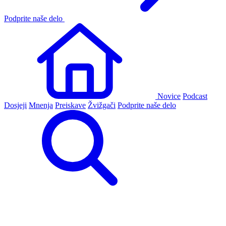
Podprite naše delo
Novice
Podcast
Dosjeji
Mnenja
Preiskave
Žvižgači
Podprite naše delo