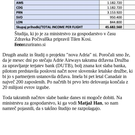
Študija, ki jo je za ministrstvo za gospodarstvo v času
Zdravka Počivalška pripravil Tilen Kosi.
necenzurirano.si
Drugih analiz in študij o projektu "nova Adria" ni. Poročali smo že,
da je mesec dni po stečaju Adrie Airways takratna državna Družba
za upravljanje terjatev bank (DUTB), bolj znana kot slaba banka,
pilotom predstavila poslovni načrt nove slovenske letalske družbe, ki
bi jo s partnerjem ustanovila država. Imela bi pet letal Canadair in
največ 200 zaposlenih. Po načrtih bi prvo leto delovanja končala z
20 milijoni evrov izgube.
Toda takratnih načrtov slabe banke danes ni mogoče dobiti. Na
ministrstvu za gospodarstvo, ki ga vodi
Matjaž Han
, so nam
namreč pojasnili, da s takšno študijo ne razpolagajo.