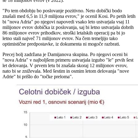
še 18 milijonov evrov (v 2022).
"Po tem obdobju bo poslovanje pozitivno. Neto dobički bodo
znašali med 6,5 in 11,9 milijona evrov," je ocenil Kosi. Po petih letih
bi "nova Adria" po njegovi napovedi vsako leto ustvarjala vsaj 11
milijonov evrov dobička iz poslovanja, saj bi letno ustvarjala dobrih
86 milijonov evrov prihodkov, stroški letalskih operacij pa bi jo
letno stali največ 71 milijonov evrov. Na čem temeljijo tako
optimistične predpostavke, iz dokumenta ni mogoče razbrati.
Precej bolj zadržana je Damijanova skupina. Po njegovi oceni bi
"nova Adria" v najboljšem primeru ustvarjala izgubo "le" prvih šest
let delovanja. V prvem letu bi znašala skoraj 12 milijonov evrov,
nato bi se zniževala. Med šestim in osmim letom delovanja "nove
Adrie" bi prišlo do "točke preloma".