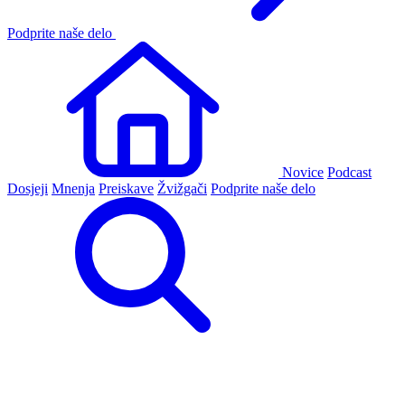
Podprite naše delo
Novice
Podcast
Dosjeji
Mnenja
Preiskave
Žvižgači
Podprite naše delo