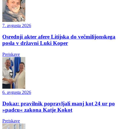
7. avgusta 2026
Osrednji akter afere Litijska do večmilijonskega
posla v državni Luki Koper
Preiskave
6. avgusta 2026
Dokaz: pravilnik popravljali manj kot 24 ur po
»padcu« zakona Katje Kokot
Preiskave