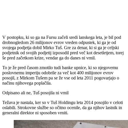
V postopku, ki so ga na Fursu začeli sredi lanskega leta, je bil pod
drobnogledom 26 milijonov evrov vreden odpustek, ki ga je od
svojega podjetja dobil Mirko Tuš. Gre za denar, ki si ga je celjski
podjetnik od svojih podjetij izposodil pred več kot desetletjem, torej
še pred začetkom krize, vendar ga do danes ni vrnil.
To je že pred časom zmotilo tudi banke upnice, ki so njegovemu
poslovnemu imperiju odobrile za več kot 400 milijonov evrov
posojil, z Mirkom Tušem pa se že vse od leta 2011 pogovarjajo o
načinu njihovega poplačila.
Odpisano ali ne, Tuš posojila ni vrnil
Težava je nastala, ker so v Tuš Holdingu leta 2014 posojilo v celoti
oslabili. Strokovne službe so očitno ocenile, da ga njihov lastnik in
generalni direktor ni sposoben vrniti.