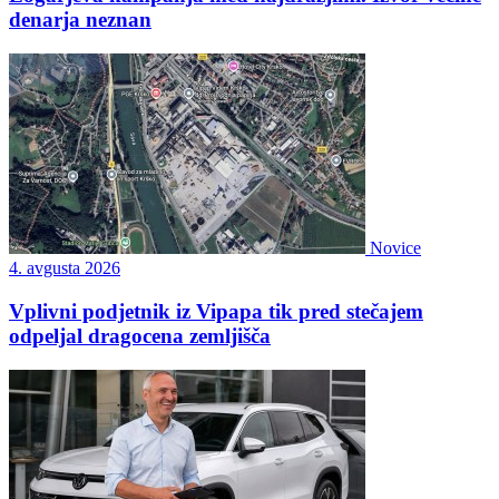
denarja neznan
Novice
4. avgusta 2026
Vplivni podjetnik iz Vipapa tik pred stečajem
odpeljal dragocena zemljišča