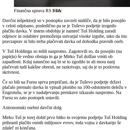
Finančna uprava RS
STA
Davčni inšpektorji so v postopku zavzeli stališče, da je bilo posojilo
v celoti odpisano, posledično pa se je Tuševo podjetje izognilo
plačilu davka. V tistem obdobju je namreč Tuš Holding zaradi
odpisov in oslabitev premoženja ustvarjal visoke izgube, tako da mu
pravzaprav ni bilo treba plačevati davka od dohodka pravnih oseb.
V Tuš Holdingu so trdili nasprotno. Zagotovili so, da posojilo (na
papirju) še vedno obstaja in ga je Mirko Tuš dolžan vrniti ob
zapadlosti. Kdaj natančno naj bi se to zgodilo in ali mora nanj
plačevati tudi kakšne obresti, ne razkrivajo, saj da je to poslovna
skrivnost.
Če so bili na Fursu sprva prepričani, da je Tuševo podjetje državi
plačalo premalo davka in vpisali plombo na 100-odstotnem deležu v
Engrotušu, se je v nadaljevanju preiskave izkazalo nasprotno. Na
Fursu so zato postopek ustavili.
Astronomski osebni davčni dolg
Mirko Tuš je torej dobil prvo bitko in svojemu podjetju Tuš Holding
prihranil plačilo osmih milijonov evrov, toda vojna z davkarijo še
zdaleč ni končana.