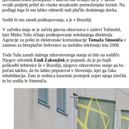
svojih podjetij prišel do visoke nezakonite premoženjske koristi. Na
podlagi tega bi mu lahko odmerili tudi plačilo dodatnega davka.
Sodili bi mu zaradi podkupovanja, a je v Braziliji
V začetku maja se je začela glavna obravnava v zadevi Tušmobil,
kjer Mirku Tušu očitajo podkupovanje nekdanjega direktorja
Agencije za pošto in elektronske komunikacije
Tomaža Simoniča
v
zameno za brezplačne frekvence za mobilno telefonijo leta 2008.
Toda Tuša zaradi slabega zdravstvenega stanja ni bilo na sodišče.
Njegov odvetnik
Emil Zakonjšek
je pojasnil, da je po hujši
poškodbi hrbtenice še v Braziliji, njegovo zdravstveno stanje pa bo
počasi takšno, da bo lahko pripotoval v Slovenijo, kjer ga čaka
rehabilitacija. Zato je sodnica kazenski postopek zoper njega izločila
in bo sodila le Simoniču.