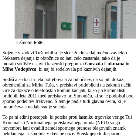
Tušmobil
STA
Sojenje v zadevi Tušmobil se je sicer že do sedaj močno zavleklo.
Nekatera dejanja iz obtožnice so lani celo zastarala, tako da je
moralo sodišče ustaviti kazenski pregon za
Gorazda Lukmana
in
Miho Vodopivca
, ki naj bi sodelovala pri kaznivih dejanjih.
Sodišča so kar tri leta potrebovala za odločitev, da so bili dokazi,
obremenilni za Mirka Tuša, v preiskavi pridobljeni na zakonit način.
Gre za dokaze o telefonskih komunikacijah, ki so jih kriminalisti
pridobili leta 2011 med preiskavo pri Simoniču, ki se je podpisal pod
sporno podelitev frekvenc. S tem je padla tudi glavna ovira, ki je
preprečevala nadaljevanje sojenja.
To pa ni edini postopek, ki poteka proti lastniku trgovske verige Tuš.
Kriminalisti Nacionalnega preiskovalnega urada (NPU) so ga
novembra lani ovadili zaradi spornega prenosa blagovnih znamk
nekdanjega Tušmobila v davčne oaze. Preiskujejo tudi sporno