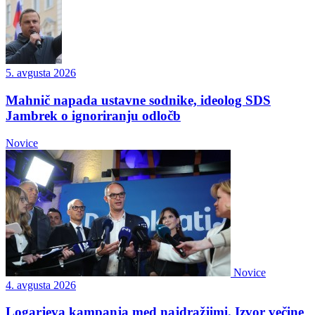
5. avgusta 2026
Mahnič napada ustavne sodnike, ideolog SDS
Jambrek o ignoriranju odločb
Novice
Novice
4. avgusta 2026
Logarjeva kampanja med najdražjimi. Izvor večine