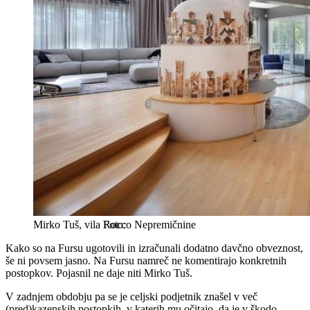
Mirko Tuš, vila
Rocco Nepremičnine
Kako so na Fursu ugotovili in izračunali dodatno davčno obveznost,
še ni povsem jasno. Na Fursu namreč ne komentirajo konkretnih
postopkov. Pojasnil ne daje niti Mirko Tuš.
V zadnjem obdobju pa se je celjski podjetnik znašel v več
(pred)kazenskih postopkih, v katerih mu očitajo, da je v škodo