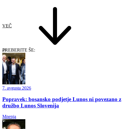
VEČ
PREBERITE ŠE:
7. avgusta 2026
Popravek: bosansko podjetje Lunos ni povezano z
družbo Lunos Slovenija
Mnenja