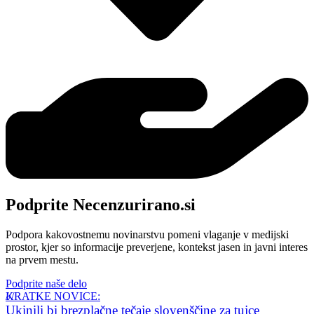
Podprite Necenzurirano.si
Podpora kakovostnemu novinarstvu pomeni vlaganje v medijski
prostor, kjer so informacije preverjene, kontekst jasen in javni interes
na prvem mestu.
Podprite naše delo
KRATKE NOVICE:
Ukinili bi brezplačne tečaje slovenščine za tujce