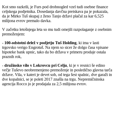
Kot smo razkrili, je Furs pod drobnogled vzel tudi osebne finance
celjskega podjetnika. Dosedanja davčna preiskava pa je pokazala,
da je Mirko Tuš skupaj z ženo Tanjo državi plačal za kar 6,525
milijona evrov premalo davka.
V začetku letošnjega leta so mu tudi omejili razpolaganje z osebnim
premoženjem:
-
100-odstotni delež v podjetju Tuš Holding
, ki ima v lasti
trgovsko verigo Engrotuš. Na njem so sicer že dolgo časa vpisane
hipoteke bank upnic, tako da bo država v primeru prodaje ostala
praznih rok,
-
družinsko vilo v Lokrovcu pri Celju
, ki je v resnici še edino
večje Tuševo neobremenjeno premoženje in posledično glavna tarča
države. Vila, v kateri je devet sob, od tega šest spalnic, dve garaži in
dve kopalnici, se je poleti 2017 znašla na trgu. Nepremičninska
agencija Rocco jo je prodajala za 2,5 milijona evrov.