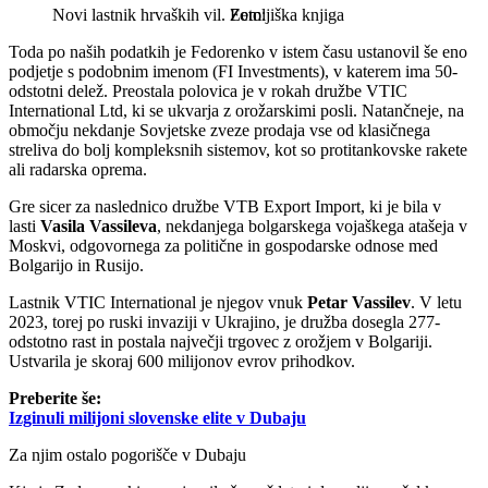
Novi lastnik hrvaških vil.
Zemljiška knjiga
Toda po naših podatkih je Fedorenko v istem času ustanovil še eno
podjetje s podobnim imenom (FI Investments), v katerem ima 50-
odstotni delež. Preostala polovica je v rokah družbe VTIC
International Ltd, ki se ukvarja z orožarskimi posli. Natančneje, na
območju nekdanje Sovjetske zveze prodaja vse od klasičnega
streliva do bolj kompleksnih sistemov, kot so protitankovske rakete
ali radarska oprema.
Gre sicer za naslednico družbe VTB Export Import, ki je bila v
lasti
Vasila Vassileva
, nekdanjega bolgarskega vojaškega atašeja v
Moskvi, odgovornega za politične in gospodarske odnose med
Bolgarijo in Rusijo.
Lastnik VTIC International je njegov vnuk
Petar Vassilev
. V letu
2023, torej po ruski invaziji v Ukrajino, je družba dosegla 277-
odstotno rast in postala največji trgovec z orožjem v Bolgariji.
Ustvarila je skoraj 600 milijonov evrov prihodkov.
Preberite še:
Izginuli milijoni slovenske elite v Dubaju
Za njim ostalo pogorišče v Dubaju