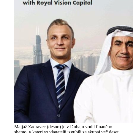
Matjaž Zadravec (desno) je v Dubaju vodil finančno
shemo, v kateri so vlagatelji izgubili za skupaj več deset