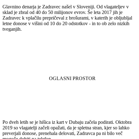
Glavnino denarja je Zadravec našel v Sloveniji. Od vlagateljev v
sklad je zbral od 40 do 50 milijonov evrov. Še leta 2017 jih je
Zadravec k vplačilu prepričeval z brošurami, v katerih je obljubljal
letne donose v višini od 10 do 20 odstotkov - in to ob zelo nizkih
tveganjih.
Po dveh letih se je hišica iz kart v Dubaju začela podirati. Oktobra
2019 so vlagatelji začeli opažati, da je spletna stran, kjer so lahko
preverjali donose, prenehala delovati, Zadravca pa ni bilo več
mogoče dobiti na telefon.