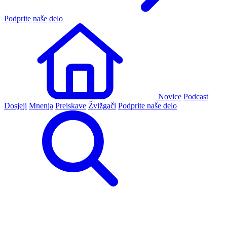
Podprite naše delo
Novice
Podcast
Dosjeji
Mnenja
Preiskave
Žvižgači
Podprite naše delo