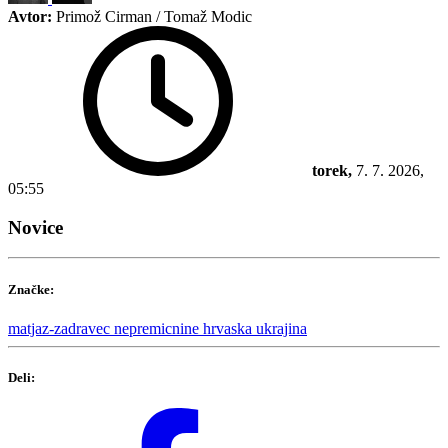
Avtor:
Primož Cirman / Tomaž Modic
torek,
7. 7. 2026,
05:55
Novice
Značke:
matjaz-zadravec
nepremicnine
hrvaska
ukrajina
Deli: