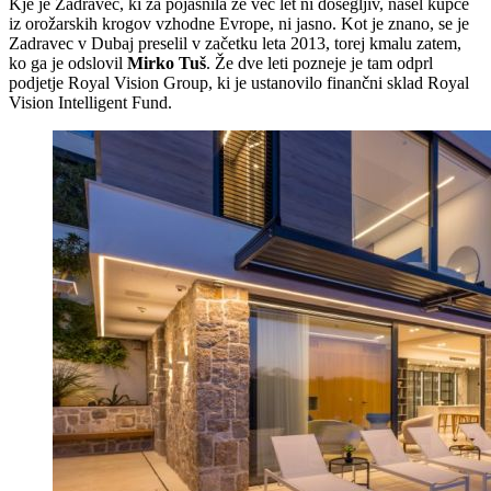
Kje je Zadravec, ki za pojasnila že več let ni dosegljiv, našel kupce
iz orožarskih krogov vzhodne Evrope, ni jasno. Kot je znano, se je
Zadravec v Dubaj preselil v začetku leta 2013, torej kmalu zatem,
ko ga je odslovil
Mirko Tuš
. Že dve leti pozneje je tam odprl
podjetje Royal Vision Group, ki je ustanovilo finančni sklad Royal
Vision Intelligent Fund.