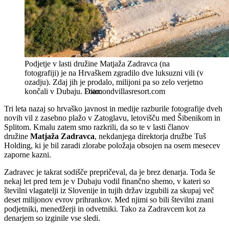
Podjetje v lasti družine Matjaža Zadravca (na
fotografiji) je na Hrvaškem zgradilo dve luksuzni vili (v
ozadju). Zdaj jih je prodalo, milijoni pa so zelo verjetno
končali v Dubaju.
Diamondvillasresort.com
Tri leta nazaj so hrvaško javnost in medije razburile fotografije dveh
novih vil z zasebno plažo v Zatoglavu, letovišču med Šibenikom in
Splitom. Kmalu zatem smo razkrili, da so te v lasti članov
družine
Matjaža Zadravca
, nekdanjega direktorja družbe Tuš
Holding, ki je bil zaradi zlorabe položaja obsojen na osem mesecev
zaporne kazni.
Zadravec je takrat sodišče prepričeval, da je brez denarja. Toda še
nekaj let pred tem je v Dubaju vodil finančno shemo, v kateri so
številni vlagatelji iz Slovenije in tujih držav izgubili za skupaj več
deset milijonov evrov prihrankov. Med njimi so bili številni znani
podjetniki, menedžerji in odvetniki. Tako za Zadravcem kot za
denarjem so izginile vse sledi.