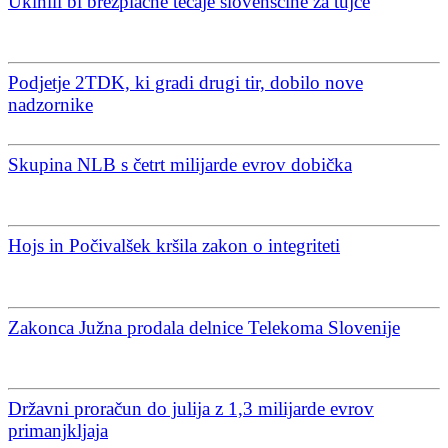
Ukinili bi brezplačne tečaje slovenščine za tujce
Podjetje 2TDK, ki gradi drugi tir, dobilo nove
nadzornike
Skupina NLB s četrt milijarde evrov dobička
Hojs in Počivalšek kršila zakon o integriteti
Zakonca Južna prodala delnice Telekoma Slovenije
Državni proračun do julija z 1,3 milijarde evrov
primanjkljaja