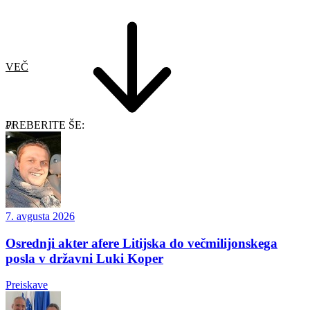
VEČ
PREBERITE ŠE:
7. avgusta 2026
Osrednji akter afere Litijska do večmilijonskega
posla v državni Luki Koper
Preiskave