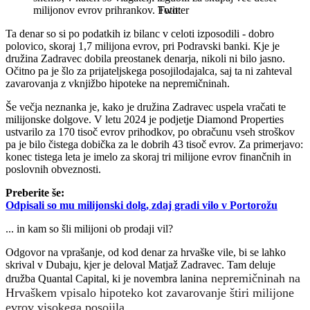
milijonov evrov prihrankov.
Twitter
Ta denar so si po podatkih iz bilanc v celoti izposodili - dobro
polovico, skoraj 1,7 milijona evrov, pri Podravski banki. Kje je
družina Zadravec dobila preostanek denarja, nikoli ni bilo jasno.
Očitno pa je šlo za prijateljskega posojilodajalca, saj ta ni zahteval
zavarovanja z vknjižbo hipoteke na nepremičninah.
Še večja neznanka je, kako je družina Zadravec uspela vračati te
milijonske dolgove. V letu 2024 je podjetje Diamond Properties
ustvarilo za 170 tisoč evrov prihodkov, po obračunu vseh stroškov
pa je bilo čistega dobička za le dobrih 43 tisoč evrov. Za primerjavo:
konec tistega leta je imelo za skoraj tri milijone evrov finančnih in
poslovnih obveznosti.
Preberite še:
Odpisali so mu milijonski dolg, zdaj gradi vilo v Portorožu
... in kam so šli milijoni ob prodaji vil?
Odgovor na vprašanje, od kod denar za hrvaške vile, bi se lahko
skrival v Dubaju, kjer je deloval Matjaž Zadravec. Tam deluje
na nepremičninah na
družba Quantal Capital, ki je novembra lani
Hrvaškem vpisalo hipoteko kot zavarovanje štiri milijone
evrov visokega posojila
.