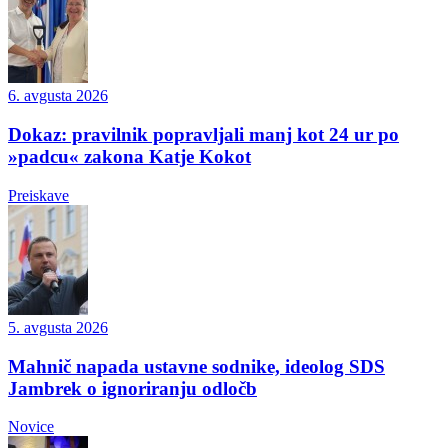
6. avgusta 2026
Dokaz: pravilnik popravljali manj kot 24 ur po
»padcu« zakona Katje Kokot
Preiskave
5. avgusta 2026
Mahnič napada ustavne sodnike, ideolog SDS
Jambrek o ignoriranju odločb
Novice