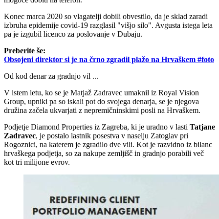
Konec marca 2020 so vlagatelji dobili obvestilo, da je sklad zaradi
izbruha epidemije covid-19 razglasil "višjo silo". Avgusta istega leta
pa je izgubil licenco za poslovanje v Dubaju.
Preberite še:
Obsojeni direktor si je na črno zgradil plažo na Hrvaškem #foto
Od kod denar za gradnjo vil ...
V istem letu, ko se je Matjaž Zadravec umaknil iz Royal Vision
Group, upniki pa so iskali pot do svojega denarja, se je njegova
družina začela ukvarjati z nepremičninskimi posli na Hrvaškem.
Podjetje Diamond Properties iz Zagreba, ki je uradno v lasti
Tatjane
Zadravec
, je postalo lastnik posestva v naselju Zatoglav pri
Rogoznici, na katerem je zgradilo dve vili. Kot je razvidno iz bilanc
hrvaškega podjetja, so za nakupe zemljišč in gradnjo porabili več
kot tri milijone evrov.