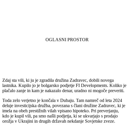
Zdaj sta vili, ki ju je zgradila družina Zadravec, dobili novega
lastnika. Kupilo jo je bolgarsko podjetje FI Developments. Koliko je
plačalo zanje in kam je nakazalo denar, uradno ni mogoče preveriti.
Toda zelo verjetno je končala v Dubaju. Tam namreč od leta 2024
deluje investicijska družba, povezana s člani družine Zadravec, ki je
imela na obeh prestižnih vilah vpisano hipoteko. Pri preverjanju,
kdo je kupil vili, pa smo našli podjetja, ki se ukvarjajo s prodajo
orožja v Ukrajini in drugih državah nekdanje Sovjetske zveze.