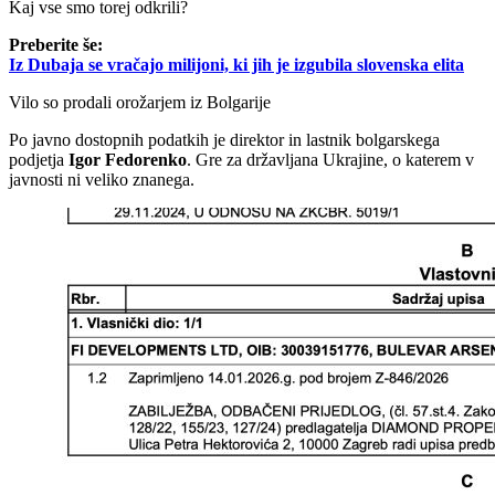
Kaj vse smo torej odkrili?
Preberite še:
Iz Dubaja se vračajo milijoni, ki jih je izgubila slovenska elita
Vilo so prodali orožarjem iz Bolgarije
Po javno dostopnih podatkih je direktor in lastnik bolgarskega
podjetja
Igor Fedorenko
. Gre za državljana Ukrajine, o katerem v
javnosti ni veliko znanega.