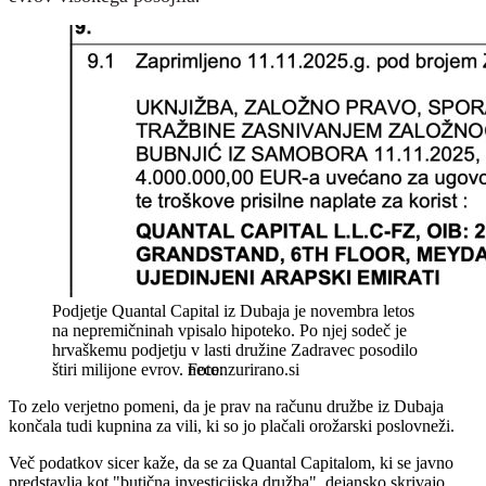
Podjetje Quantal Capital iz Dubaja je novembra letos
na nepremičninah vpisalo hipoteko. Po njej sodeč je
hrvaškemu podjetju v lasti družine Zadravec posodilo
štiri milijone evrov.
necenzurirano.si
To zelo verjetno pomeni, da je prav na računu družbe iz Dubaja
končala tudi kupnina za vili, ki so jo plačali orožarski poslovneži.
Več podatkov sicer kaže, da se za Quantal Capitalom, ki se javno
predstavlja kot "butična investicijska družba", dejansko skrivajo