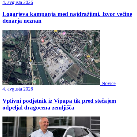
4. avgusta 2026
Logarjeva kampanja med najdražjimi. Izvor večine
denarja neznan
Novice
4. avgusta 2026
Vplivni podjetnik iz Vipapa tik pred stečajem
odpeljal dragocena zemljišča