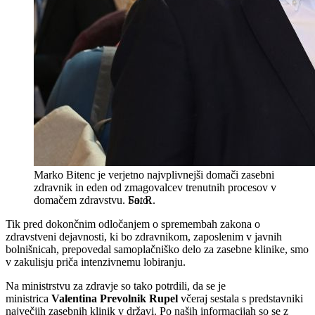
Marko Bitenc je verjetno najvplivnejši domači zasebni
zdravnik in eden od zmagovalcev trenutnih procesov v
domačem zdravstvu.
Sa. R.
Tik pred dokončnim odločanjem o spremembah zakona o
zdravstveni dejavnosti, ki bo zdravnikom, zaposlenim v javnih
bolnišnicah, prepovedal samoplačniško delo za zasebne klinike, smo
v zakulisju priča intenzivnemu lobiranju.
Na ministrstvu za zdravje so tako potrdili, da se je
ministrica
Valentina Prevolnik Rupel
včeraj sestala s predstavniki
največjih zasebnih klinik v državi. Po naših informacijah so se z