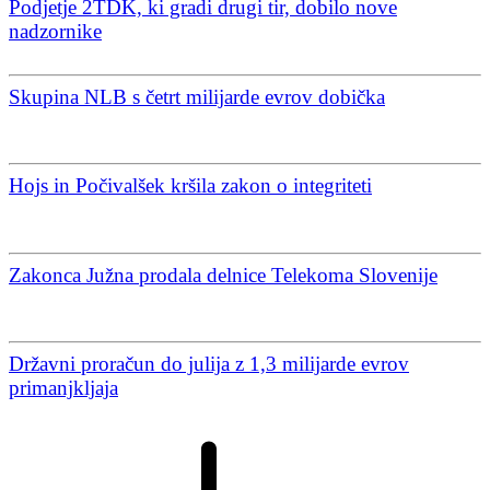
Podjetje 2TDK, ki gradi drugi tir, dobilo nove
nadzornike
Skupina NLB s četrt milijarde evrov dobička
Hojs in Počivalšek kršila zakon o integriteti
Zakonca Južna prodala delnice Telekoma Slovenije
Državni proračun do julija z 1,3 milijarde evrov
primanjkljaja