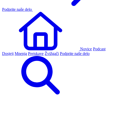
Podprite naše delo
Novice
Podcast
Dosjeji
Mnenja
Preiskave
Žvižgači
Podprite naše delo