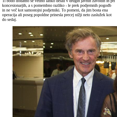
Ti bodo dodatno še vedno lahko delali v drugih javnih zavodih in pri
koncesionarjih, a s pomembno razliko - le prek podjemnih pogodb
in ne več kot samostojni podjetniki. To pomeni, da jim bosta ena
operacija ali poseg popoldne prinesla precej nižji neto zaslužek kot
do sedaj.