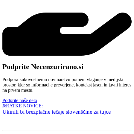
Podprite Necenzurirano.si
Podpora kakovostnemu novinarstvu pomeni vlaganje v medijski
prostor, kjer so informacije preverjene, kontekst jasen in javni interes
na prvem mestu.
Podprite naše delo
KRATKE NOVICE:
Ukinili bi brezplačne tečaje slovenščine za tujce