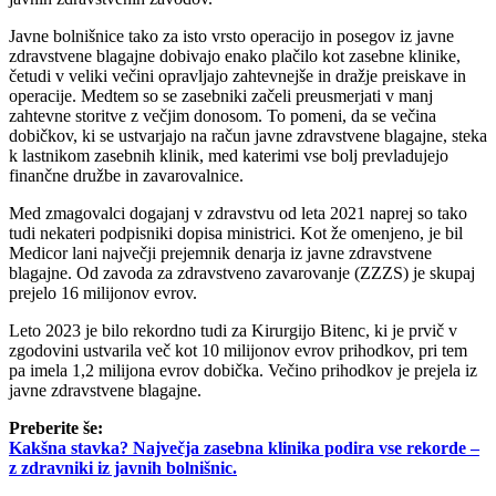
Javne bolnišnice tako za isto vrsto operacijo in posegov iz javne
zdravstvene blagajne dobivajo enako plačilo kot zasebne klinike,
četudi v veliki večini opravljajo zahtevnejše in dražje preiskave in
operacije. Medtem so se zasebniki začeli preusmerjati v manj
zahtevne storitve z večjim donosom. To pomeni, da se večina
dobičkov, ki se ustvarjajo na račun javne zdravstvene blagajne, steka
k lastnikom zasebnih klinik, med katerimi vse bolj prevladujejo
finančne družbe in zavarovalnice.
Med zmagovalci dogajanj v zdravstvu od leta 2021 naprej so tako
tudi nekateri podpisniki dopisa ministrici. Kot že omenjeno, je bil
Medicor lani največji prejemnik denarja iz javne zdravstvene
blagajne. Od zavoda za zdravstveno zavarovanje (ZZZS) je skupaj
prejelo 16 milijonov evrov.
Leto 2023 je bilo rekordno tudi za Kirurgijo Bitenc, ki je prvič v
zgodovini ustvarila več kot 10 milijonov evrov prihodkov, pri tem
pa imela 1,2 milijona evrov dobička. Večino prihodkov je prejela iz
javne zdravstvene blagajne.
Preberite še:
Kakšna stavka? Največja zasebna klinika podira vse rekorde –
z zdravniki iz javnih bolnišnic.