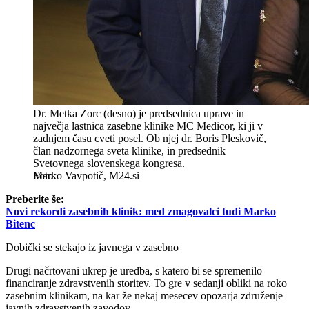
Dr. Metka Zorc (desno) je predsednica uprave in
največja lastnica zasebne klinike MC Medicor, ki ji v
zadnjem času cveti posel. Ob njej dr. Boris Pleskovič,
član nadzornega sveta klinike, in predsednik
Svetovnega slovenskega kongresa.
Marko Vavpotič, M24.si
Preberite še:
Novi rekordi zasebnih klinik: med zmagovalci tudi Marko
Bitenc
Dobički se stekajo iz javnega v zasebno
Drugi načrtovani ukrep je uredba, s katero bi se spremenilo
financiranje zdravstvenih storitev. To gre v sedanji obliki na roko
zasebnim klinikam, na kar že nekaj mesecev opozarja združenje
javnih zdravstvenih zavodov.