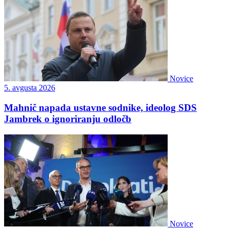
Novice
5. avgusta 2026
Mahnič napada ustavne sodnike, ideolog SDS
Jambrek o ignoriranju odločb
Novice