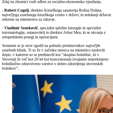
Zdaj na zbornici vodi odbor za socialno-ekonomska vprašanja.
-
Robert Cugelj
, direktor Kirurškega sanatorija Rožna Dolina,
največjega zasebnega kirurškega centra v državi, in nekdanji državni
sekretar na ministrstvu za zdravje.
-
Vladimir Senekovič
, specialist splošne kirurgije in specialist
travmatologije, ustanovitelj in direktor Arbor Mea, ki se ukvarja z
ortopedskimi posegi in operacijami.
Sestanek se je sicer zgodil na pobudo predstavnikov največjih
zasebnih klinik. Ti so že v začetku meseca na ministrico naslovili
dopis, v katerem so se predstavili kot "skupina bolnišnic, ki v
Sloveniji že več kot 20 let kot koncesionarji izvajamo neprekinjeno
bolnišnično zdravstveno varstvo v dobro zdravljenja slovenskih
bolnikov".