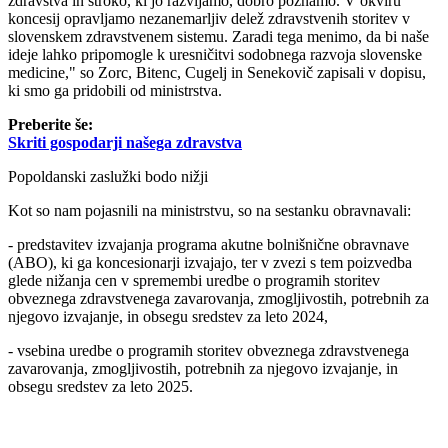
zdravstva in stroko, ki jo razvijamo, dobro poznamo. V okviru
koncesij opravljamo nezanemarljiv delež zdravstvenih storitev v
slovenskem zdravstvenem sistemu. Zaradi tega menimo, da bi naše
ideje lahko pripomogle k uresničitvi sodobnega razvoja slovenske
medicine," so Zorc, Bitenc, Cugelj in Senekovič zapisali v dopisu,
ki smo ga pridobili od ministrstva.
Preberite še:
Skriti gospodarji našega zdravstva
Popoldanski zaslužki bodo nižji
Kot so nam pojasnili na ministrstvu, so na sestanku obravnavali:
- predstavitev izvajanja programa akutne bolnišnične obravnave
(ABO), ki ga koncesionarji izvajajo, ter v zvezi s tem poizvedba
glede nižanja cen v spremembi uredbe o programih storitev
obveznega zdravstvenega zavarovanja, zmogljivostih, potrebnih za
njegovo izvajanje, in obsegu sredstev za leto 2024,
- vsebina uredbe o programih storitev obveznega zdravstvenega
zavarovanja, zmogljivostih, potrebnih za njegovo izvajanje, in
obsegu sredstev za leto 2025.