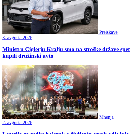
Preiskave
3. avgusta 2026
Ministru Ciglerju Kralju smo na stroške države spet
kupili družinski avto
Mnenja
2. avgusta 2026