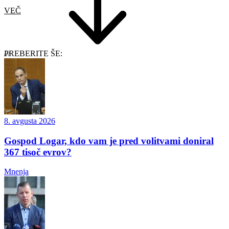
VEČ
PREBERITE ŠE:
8. avgusta 2026
Gospod Logar, kdo vam je pred volitvami doniral
367 tisoč evrov?
Mnenja