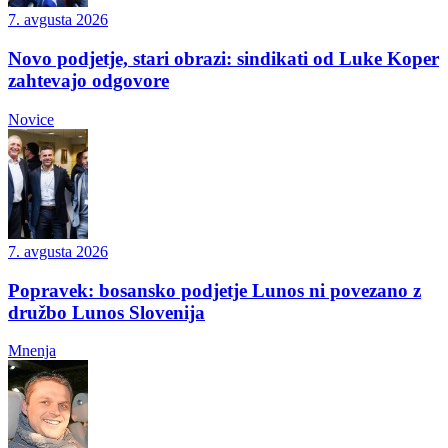
7. avgusta 2026
Novo podjetje, stari obrazi: sindikati od Luke Koper
zahtevajo odgovore
Novice
7. avgusta 2026
Popravek: bosansko podjetje Lunos ni povezano z
družbo Lunos Slovenija
Mnenja