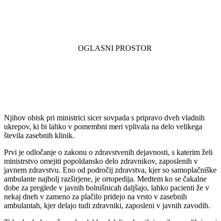
Njihov obisk pri ministrici sicer sovpada s pripravo dveh vladnih
ukrepov, ki bi lahko v pomembni meri vplivala na delo velikega
števila zasebnih klinik.
Prvi je odločanje o zakonu o zdravstvenih dejavnosti, s katerim želi
ministrstvo omejiti popoldansko delo zdravnikov, zaposlenih v
javnem zdravstvu. Eno od področij zdravstva, kjer so samoplačniške
ambulante najbolj razširjene, je ortopedija. Medtem ko se čakalne
dobe za preglede v javnih bolnišnicah daljšajo, lahko pacienti že v
nekaj dneh v zameno za plačilo pridejo na vrsto v zasebnih
ambulantah, kjer delajo tudi zdravniki, zaposleni v javnih zavodih.