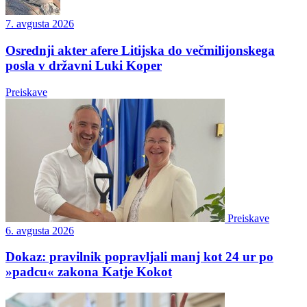
7. avgusta 2026
Osrednji akter afere Litijska do večmilijonskega
posla v državni Luki Koper
Preiskave
Preiskave
6. avgusta 2026
Dokaz: pravilnik popravljali manj kot 24 ur po
»padcu« zakona Katje Kokot