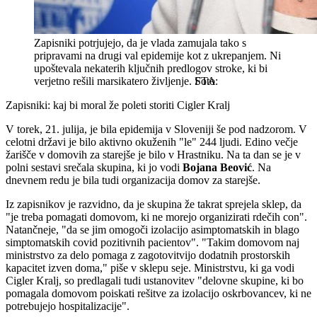
Zapisniki potrjujejo, da je vlada zamujala tako s
pripravami na drugi val epidemije kot z ukrepanjem. Ni
upoštevala nekaterih ključnih predlogov stroke, ki bi
verjetno rešili marsikatero življenje.
STA
Zapisniki: kaj bi moral že poleti storiti Cigler Kralj
V torek, 21. julija, je bila epidemija v Sloveniji še pod nadzorom. V
celotni državi je bilo aktivno okuženih "le" 244 ljudi. Edino večje
žarišče v domovih za starejše je bilo v Hrastniku. Na ta dan se je v
polni sestavi srečala skupina, ki jo vodi
Bojana Beović
. Na
dnevnem redu je bila tudi organizacija domov za starejše.
Iz zapisnikov je razvidno, da je skupina že takrat sprejela sklep, da
"je treba pomagati domovom, ki ne morejo organizirati rdečih con".
Natančneje, "da se jim omogoči izolacijo asimptomatskih in blago
simptomatskih covid pozitivnih pacientov". "Takim domovom naj
ministrstvo za delo pomaga z zagotovitvijo dodatnih prostorskih
kapacitet izven doma," piše v sklepu seje. Ministrstvu, ki ga vodi
Cigler Kralj, so predlagali tudi ustanovitev "delovne skupine, ki bo
pomagala domovom poiskati rešitve za izolacijo oskrbovancev, ki ne
potrebujejo hospitalizacije".