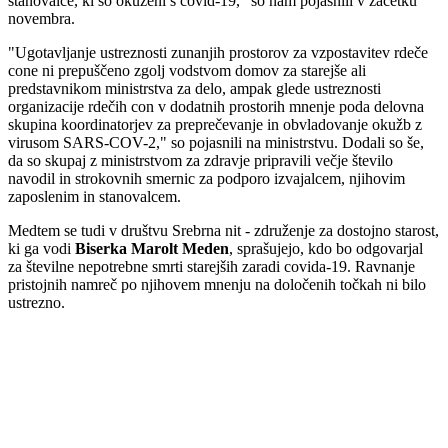
stanovalce, ki so okuženi s covid-19," so nam pojasnili v začetku
novembra.
"Ugotavljanje ustreznosti zunanjih prostorov za vzpostavitev rdeče
cone ni prepuščeno zgolj vodstvom domov za starejše ali
predstavnikom ministrstva za delo, ampak glede ustreznosti
organizacije rdečih con v dodatnih prostorih mnenje poda delovna
skupina koordinatorjev za preprečevanje in obvladovanje okužb z
virusom SARS-COV-2," so pojasnili na ministrstvu. Dodali so še,
da so skupaj z ministrstvom za zdravje pripravili večje število
navodil in strokovnih smernic za podporo izvajalcem, njihovim
zaposlenim in stanovalcem.
Medtem se tudi v društvu Srebrna nit - združenje za dostojno starost,
ki ga vodi
Biserka Marolt Meden
, sprašujejo, kdo bo odgovarjal
za številne nepotrebne smrti starejših zaradi covida-19. Ravnanje
pristojnih namreč po njihovem mnenju na določenih točkah ni bilo
ustrezno.