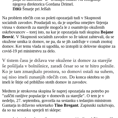
njegova direktorica Gordana Drimel.
DSO Šmarje pri Jelšah
Na problem rdečih con so poleti opozarjali tudi v Skupnosti
socialnih zavodov. Poudarjali so, da je uspešna omejitev širjenja
virusa v domovih za starejše mogoča le z osamitvijo okuženih
oskrbovancev – torej isto, na kar je opozarjala tudi skupina
Bojane
Beović
. V Skupnosti socialnih zavodov so že takrat zahtevali, da se
okužene umika iz domov, ne pa, da se jih zadržuje v conah znotraj
domov. Ker temu vlada ni ugodila, so izstopili iz delovne skupine za
covid-19 pri ministrstvu za delo.
V tistem času je d
ržava vse okužene iz domov za starejše
še pošiljala v bolnišnice, zaradi česar so se te hitro polnile.
Ko je tam zmanjkalo prostora, so domovi ostali na suhem,
saj niso imeli zunanjih rdečih con. D
o konca oktobra so jih
imeli le štirje od približno stotih domov in zavodov.
Medtem je strokovna skupina še naprej opozarjala na potrebo po
"zaščiti ranljive populacije v domovih za starejše". O tem je v
nedeljo, 27. septembra, govorila na sestanku s tedanjim ministrom
Gantarja in državno sekretarko
Tino Bregant
. Zapisniki razkrivajo,
da so na sestanku sprejeli tri sklepe: