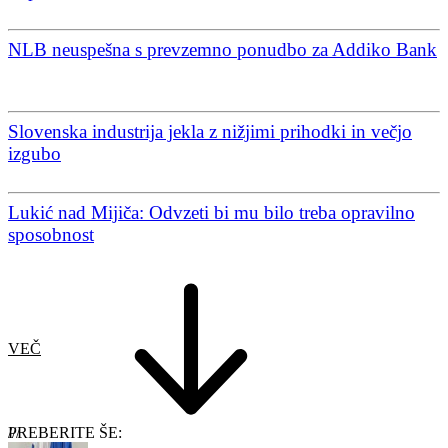
NLB neuspešna s prevzemno ponudbo za Addiko Bank
Slovenska industrija jekla z nižjimi prihodki in večjo
izgubo
Lukić nad Mijiča: Odvzeti bi mu bilo treba opravilno
sposobnost
VEČ
PREBERITE ŠE: