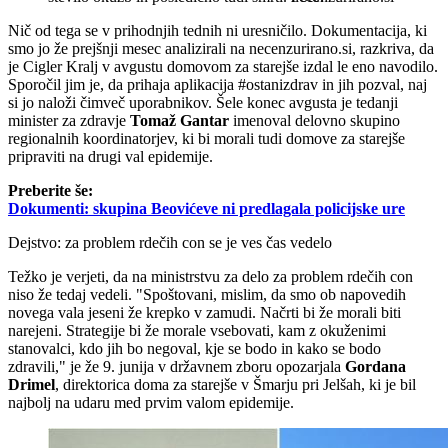
Nič od tega se v prihodnjih tednih ni uresničilo. Dokumentacija, ki
smo jo že prejšnji mesec analizirali na necenzurirano.si, razkriva, da
je Cigler Kralj v avgustu domovom za starejše izdal le eno navodilo.
Sporočil jim je, da prihaja aplikacija #ostanizdrav in jih pozval, naj
si jo naloži čimveč uporabnikov. Šele konec avgusta je tedanji
minister za zdravje
Tomaž Gantar
imenoval delovno skupino
regionalnih koordinatorjev, ki bi morali tudi domove za starejše
pripraviti na drugi val epidemije.
Preberite še:
Dokumenti: skupina Beovićeve ni predlagala policijske ure
Dejstvo: za problem rdečih con se je ves čas vedelo
Težko je verjeti, da na ministrstvu za delo za problem rdečih con
niso že tedaj vedeli. "Spoštovani, mislim, da smo ob napovedih
novega vala jeseni že krepko v zamudi. Načrti bi že morali biti
narejeni. Strategije bi že morale vsebovati, kam z okuženimi
stanovalci, kdo jih bo negoval, kje se bodo in kako se bodo
zdravili," je že 9. junija v državnem zboru opozarjala
Gordana
Drimel
, direktorica doma za starejše v Šmarju pri Jelšah, ki je bil
najbolj na udaru med prvim valom epidemije.