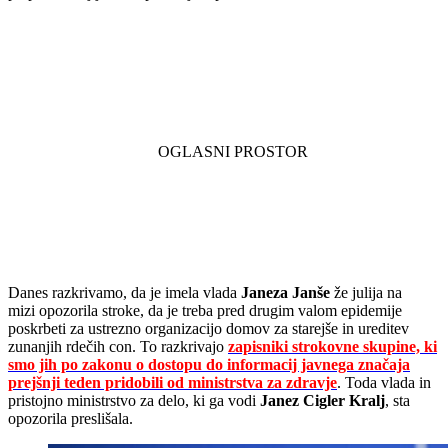
Danes razkrivamo, da je imela vlada
Janeza Janše
že julija na
mizi opozorila stroke, da je treba pred drugim valom epidemije
poskrbeti za ustrezno organizacijo domov za starejše in ureditev
zunanjih rdečih con. To razkrivajo
zapisniki strokovne skupine, ki
smo jih po zakonu o dostopu do informacij javnega značaja
prejšnji teden pridobili od ministrstva za zdravje
. Toda vlada in
pristojno ministrstvo za delo, ki ga vodi
Janez Cigler Kralj
, sta
opozorila preslišala.