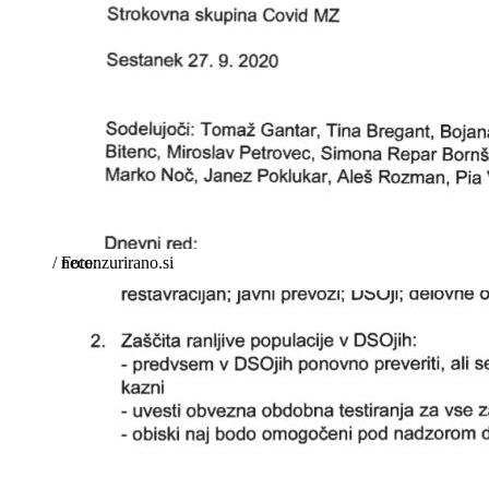
/
necenzurirano.si