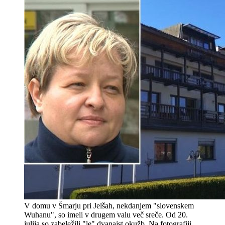
V domu v Šmarju pri Jelšah, nekdanjem "slovenskem
Wuhanu", so imeli v drugem valu več sreče. Od 20.
julija so zabeležili "le" dvanajst okužb. Na fotografiji