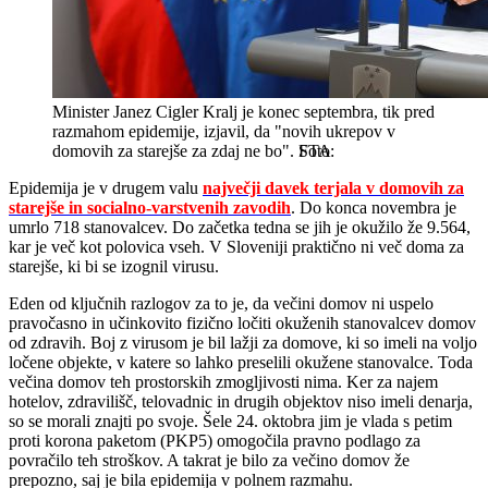
Minister Janez Cigler Kralj je konec septembra, tik pred
razmahom epidemije, izjavil, da "novih ukrepov v
domovih za starejše za zdaj ne bo".
STA
Epidemija je v drugem valu
največji davek terjala v domovih za
starejše in socialno-varstvenih zavodih
. Do konca novembra je
umrlo 718 stanovalcev. Do začetka tedna se jih je okužilo že 9.564,
kar je več kot polovica vseh. V Sloveniji praktično ni več doma za
starejše, ki bi se izognil virusu.
Eden od ključnih razlogov za to je, da večini domov ni uspelo
pravočasno in učinkovito fizično ločiti okuženih stanovalcev domov
od zdravih. Boj z virusom je bil lažji za domove, ki so imeli na voljo
ločene objekte, v katere so lahko preselili okužene stanovalce. Toda
večina domov teh prostorskih zmogljivosti nima. Ker za najem
hotelov, zdravilišč, telovadnic in drugih objektov niso imeli denarja,
so se morali znajti po svoje. Šele 24. oktobra jim je vlada s petim
proti korona paketom (PKP5) omogočila pravno podlago za
povračilo teh stroškov. A takrat je bilo za večino domov že
prepozno, saj je bila epidemija v polnem razmahu.