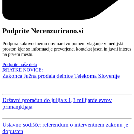
Podprite Necenzurirano.si
Podpora kakovostnemu novinarstvu pomeni vlaganje v medijski
prostor, kjer so informacije preverjene, kontekst jasen in javni interes
na prvem mestu.
Podprite naše delo
KRATKE NOVICE:
Zakonca Južna prodala delnice Telekoma Slovenije
Državni proračun do julija z 1,3 milijarde evrov
primanjkljaja
Ustavno sodišče: referendum o interventnem zakonu je
dopusten