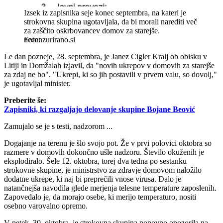
Izsek iz zapisnika seje konec septembra, na kateri je
strokovna skupina ugotavljala, da bi morali narediti več
za zaščito oskrbovancev domov za starejše.
necenzurirano.si
Le dan pozneje, 28. septembra, je Janez Cigler Kralj ob obisku v
Litiji in Domžalah izjavil, da "novih ukrepov v domovih za starejše
za zdaj ne bo". "Ukrepi, ki so jih postavili v prvem valu, so dovolj,"
je ugotavljal minister.
Preberite še:
Zapisniki, ki razgaljajo delovanje skupine Bojane Beović
Zamujalo se je s testi, nadzorom ...
Dogajanje na terenu je šlo svojo pot. Že v prvi polovici oktobra so
razmere v domovih dokončno ušle nadzoru. Število okuženih je
eksplodiralo. Šele 12. oktobra, torej dva tedna po sestanku
strokovne skupine, je ministrstvo za zdravje domovom naložilo
dodatne ukrepe, ki naj bi preprečili vnose virusa. Dalo je
natančnejša navodila glede merjenja telesne temperature zaposlenih.
Zapovedalo je, da morajo osebe, ki merijo temperaturo, nositi
osebno varovalno opremo.
V petek, 30. oktobra, je strokovna skupina ponovno opozorila na