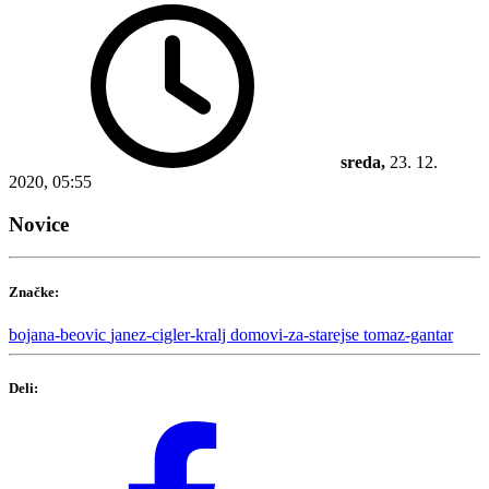
sreda,
23. 12.
2020, 05:55
Novice
Značke:
bojana-beovic
janez-cigler-kralj
domovi-za-starejse
tomaz-gantar
Deli: