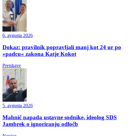
6. avgusta 2026
Dokaz: pravilnik popravljali manj kot 24 ur po
»padcu« zakona Katje Kokot
Preiskave
5. avgusta 2026
Mahnič napada ustavne sodnike, ideolog SDS
Jambrek o ignoriranju odločb
Novice