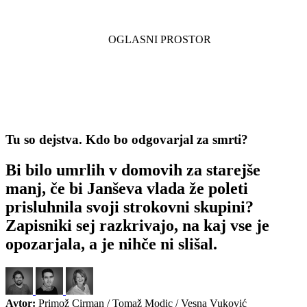
Tu so dejstva. Kdo bo odgovarjal za smrti?
Bi bilo umrlih v domovih za starejše
manj, če bi Janševa vlada že poleti
prisluhnila svoji strokovni skupini?
Zapisniki sej razkrivajo, na kaj vse je
opozarjala, a je nihče ni slišal.
Avtor:
Primož Cirman / Tomaž Modic / Vesna Vuković