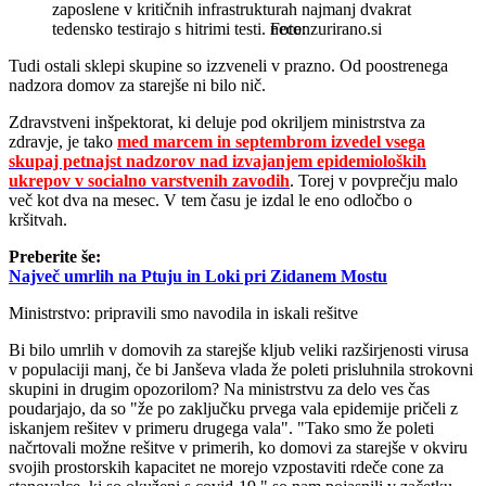
zaposlene v kritičnih infrastrukturah najmanj dvakrat
tedensko testirajo s hitrimi testi.
necenzurirano.si
Tudi ostali sklepi skupine so izzveneli v prazno. Od poostrenega
nadzora domov za starejše ni bilo nič.
Zdravstveni inšpektorat, ki deluje pod okriljem ministrstva za
zdravje, je tako
med marcem in septembrom izvedel vsega
skupaj petnajst nadzorov nad izvajanjem epidemioloških
ukrepov v socialno varstvenih zavodih
. Torej v povprečju malo
več kot dva na mesec. V tem času je izdal le eno odločbo o
kršitvah.
Preberite še:
Največ umrlih na Ptuju in Loki pri Zidanem Mostu
Ministrstvo: pripravili smo navodila in iskali rešitve
Bi bilo umrlih v domovih za starejše kljub veliki razširjenosti virusa
v populaciji manj, če bi Janševa vlada že poleti prisluhnila strokovni
skupini in drugim opozorilom? Na ministrstvu za delo ves čas
poudarjajo, da so "že po zaključku prvega vala epidemije pričeli z
iskanjem rešitev v primeru drugega vala". "Tako smo že poleti
načrtovali možne rešitve v primerih, ko domovi za starejše v okviru
svojih prostorskih kapacitet ne morejo vzpostaviti rdeče cone za