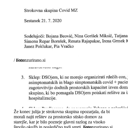
/
necenzurirano.si
Že konec julija je strokovna skupina opozarjala, da bi
morali najti rešitev za prostorsko stisko domov za
starejše, kar je bilo pozneje glavni razlog za visoko
število okužb in posledično tudi smrti.
necenzurirano.si