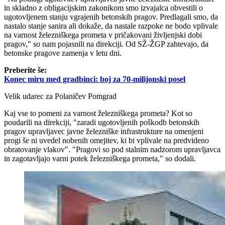
in skladno z obligacijskim zakonikom smo izvajalca obvestili o
ugotovljenem stanju vgrajenih betonskih pragov. Predlagali smo, da
nastalo stanje sanira ali dokaže, da nastale razpoke ne bodo vplivale
na varnost železniškega prometa v pričakovani življenjski dobi
pragov," so nam pojasnili na direkciji. Od SŽ-ŽGP zahtevajo, da
betonske pragove zamenja v letu dni.
Preberite še:
Konec miru med gradbinci: boj za 70-milijonski posel
Velik udarec za Polaničev Pomgrad
Kaj vse to pomeni za varnost železniškega prometa? Kot so
poudarili na direkciji, "zaradi ugotovljenih poškodb betonskih
pragov upravljavec javne železniške infrastrukture na omenjeni
progi še ni uvedel nobenih omejitev, ki bi vplivale na predvideno
obratovanje vlakov". "Pragovi so pod stalnim nadzorom upravljavca
in zagotavljajo varni potek železniškega prometa," so dodali.