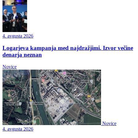
4. avgusta 2026
Logarjeva kampanja med najdražjimi. Izvor večine
denarja neznan
Novice
Novice
4. avgusta 2026