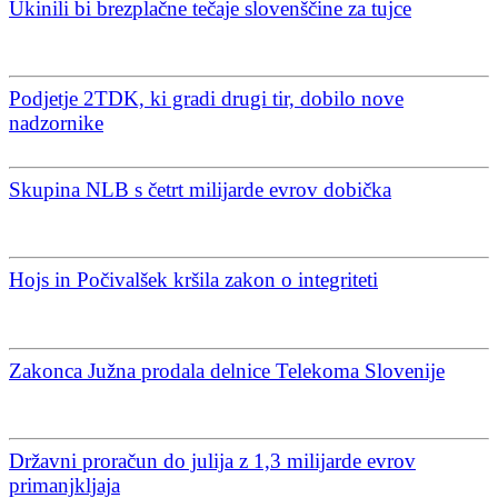
Ukinili bi brezplačne tečaje slovenščine za tujce
Podjetje 2TDK, ki gradi drugi tir, dobilo nove
nadzornike
Skupina NLB s četrt milijarde evrov dobička
Hojs in Počivalšek kršila zakon o integriteti
Zakonca Južna prodala delnice Telekoma Slovenije
Državni proračun do julija z 1,3 milijarde evrov
primanjkljaja