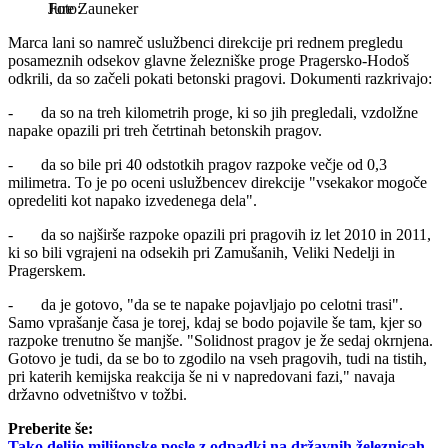
Jure Zauneker
Marca lani so namreč uslužbenci direkcije pri rednem pregledu
posameznih odsekov glavne železniške proge Pragersko-Hodoš
odkrili, da so začeli pokati betonski pragovi. Dokumenti razkrivajo:
- da so na treh kilometrih proge, ki so jih pregledali, vzdolžne
napake opazili pri treh četrtinah betonskih pragov.
- da so bile pri 40 odstotkih pragov razpoke večje od 0,3
milimetra. To je po oceni uslužbencev direkcije "vsekakor mogoče
opredeliti kot napako izvedenega dela".
- da so najširše razpoke opazili pri pragovih iz let 2010 in 2011,
ki so bili vgrajeni na odsekih pri Zamušanih, Veliki Nedelji in
Pragerskem.
- da je gotovo, "da se te napake pojavljajo po celotni trasi".
Samo vprašanje časa je torej, kdaj se bodo pojavile še tam, kjer so
razpoke trenutno še manjše. "Solidnost pragov je že sedaj okrnjena.
Gotovo je tudi, da se bo to zgodilo na vseh pragovih, tudi na tistih,
pri katerih kemijska reakcija še ni v napredovani fazi," navaja
državno odvetništvo v tožbi.
Preberite še:
Tako delijo milijonske posle z odpadki na državnih železnicah