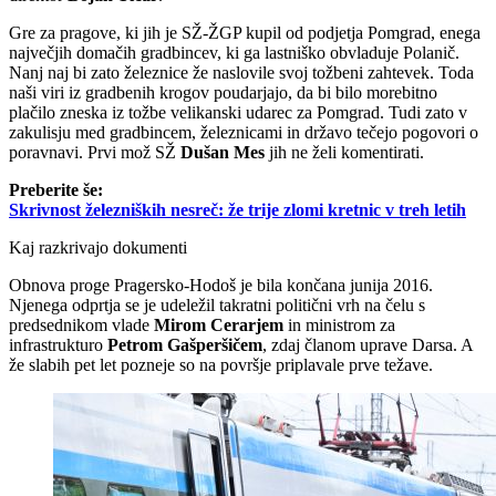
Gre za pragove, ki jih je SŽ-ŽGP kupil od podjetja Pomgrad, enega
največjih domačih gradbincev, ki ga lastniško obvladuje Polanič.
Nanj naj bi zato železnice že naslovile svoj tožbeni zahtevek. Toda
naši viri iz gradbenih krogov poudarjajo, da bi bilo morebitno
plačilo zneska iz tožbe velikanski udarec za Pomgrad. Tudi zato v
zakulisju med gradbincem, železnicami in državo tečejo pogovori o
poravnavi. Prvi mož SŽ
Dušan Mes
jih ne želi komentirati.
Preberite še:
Skrivnost železniških nesreč: že trije zlomi kretnic v treh letih
Kaj razkrivajo dokumenti
Obnova proge Pragersko-Hodoš je bila končana junija 2016.
Njenega odprtja se je udeležil takratni politični vrh na čelu s
predsednikom vlade
Mirom Cerarjem
in ministrom za
infrastrukturo
Petrom Gašperšičem
, zdaj članom uprave Darsa. A
že slabih pet let pozneje so na površje priplavale prve težave.