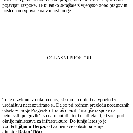
pojavljati razpoke. Te bi lahko skrajšale življenjsko dobo pragov in
posledično vplivale na varnost proge.
To je razvidno iz dokumentov, ki smo jih dobili na vpogled v
uredništvu necenzurirano.si. Da so pri rednem pregledu posameznih
odsekov proge Pragersko-Hodoš opazili "manjše razpoke na
betonskih pragovih", so nam potrdili tudi na direkciji, ki sodi pod
okrilje ministrstva za infrastrukturo. Do junija letos jo je
vodila
Ljiljana Herga
, od zamenjave oblasti pa je njen
direktor
Bojan Tičar
.