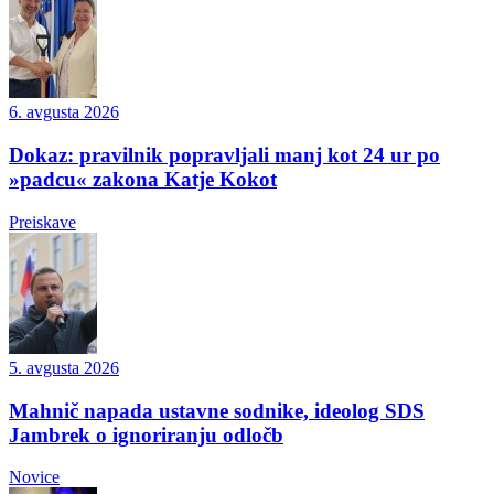
6. avgusta 2026
Dokaz: pravilnik popravljali manj kot 24 ur po
»padcu« zakona Katje Kokot
Preiskave
5. avgusta 2026
Mahnič napada ustavne sodnike, ideolog SDS
Jambrek o ignoriranju odločb
Novice