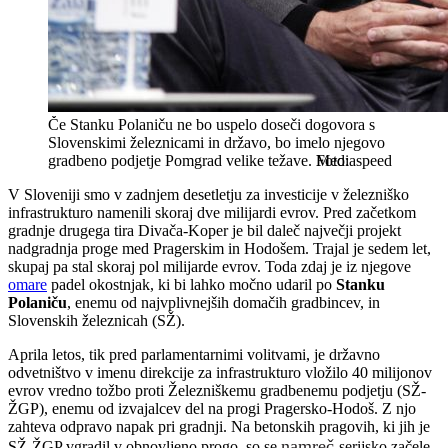
Če Stanku Polaniču ne bo uspelo doseči dogovora s
Slovenskimi železnicami in državo, bo imelo njegovo
gradbeno podjetje Pomgrad velike težave.
Mediaspeed
V Sloveniji smo v zadnjem desetletju za investicije v železniško
infrastrukturo namenili skoraj dve milijardi evrov. Pred začetkom
gradnje drugega tira Divača-Koper je bil daleč največji projekt
nadgradnja proge med Pragerskim in Hodošem. Trajal je sedem let,
skupaj pa stal skoraj pol milijarde evrov. Toda zdaj je iz njegove
omare
padel okostnjak, ki bi lahko močno udaril po
Stanku
Polaniču
, enemu od najvplivnejših domačih gradbincev, in
Slovenskih železnicah (SŽ).
Aprila letos, tik pred parlamentarnimi volitvami, je državno
odvetništvo v imenu direkcije za infrastrukturo vložilo 40 milijonov
evrov vredno tožbo proti Železniškemu gradbenemu podjetju (SŽ-
ŽGP), enemu od izvajalcev del na progi Pragersko-Hodoš. Z njo
zahteva odpravo napak pri gradnji. Na betonskih pragovih, ki jih je
namreč
SŽ-ŽGP vgradil v obnovljeno progo, so se
serijsko začele