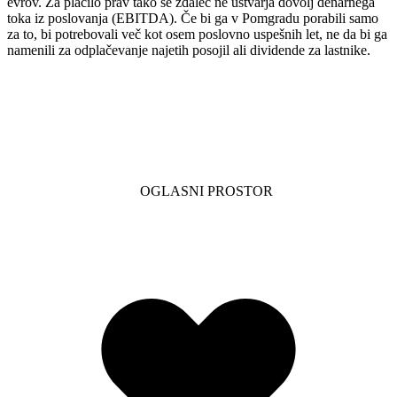
evrov. Za plačilo prav tako še zdaleč ne ustvarja dovolj denarnega
toka iz poslovanja (EBITDA). Če bi ga v Pomgradu porabili samo
za to, bi potrebovali več kot osem poslovno uspešnih let, ne da bi ga
namenili za odplačevanje najetih posojil ali dividende za lastnike.