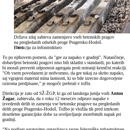
Država zdaj zahteva zamenjavo vseh betonskih pragov
na pregledanih odsekih proge Pragersko-Hodoš.
Direkcija za infrastrukturo
To po njihovem pomeni, da "gre za napako v gradnji". Natančneje,
dobavljeni betonski pragovi niso bili skladni s standardi, po katerih
bi morali preveriti odpornost agregata proti notranji kemični reakciji.
"Ob vsem povedanem je nedvomno, da gre tukaj za skrito napako,
saj vgrajeni material nima lastnosti, ki so bile izrecno dogovorjene
oziroma predpisane," je mogoče prebrati v tožbi.
Direkcija je zato od SŽ-ŽGP, ki ga od lanskega junija vodi
Anton
Žagar
, zahtevala, da v roku 12 mesecev odpravi napake v
izvedenih delih in zamenja vse betonske pragove na pregledanih
delih proge Pragersko-Hodoš. Tožbo je vložila tik pred iztekom
desetletne garancijske dobe za uveljavljanje morebitnih napak pri
gradnji.
"Na podlagi ugotovitev upravljavca javne železniške infrastrukture