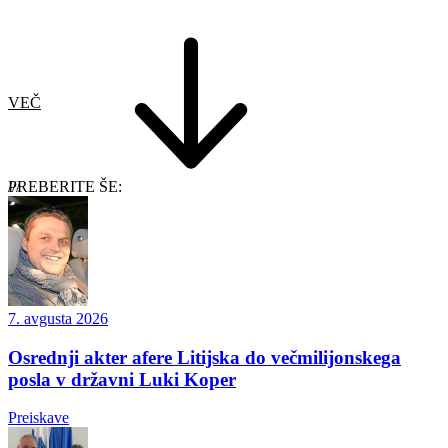
VEČ
PREBERITE ŠE:
7. avgusta 2026
Osrednji akter afere Litijska do večmilijonskega
posla v državni Luki Koper
Preiskave