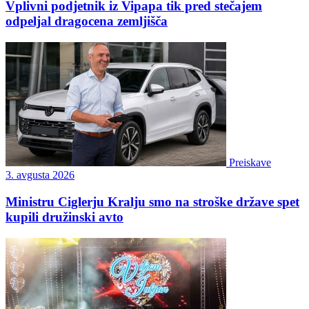
Vplivni podjetnik iz Vipapa tik pred stečajem
odpeljal dragocena zemljišča
Preiskave
3. avgusta 2026
Ministru Ciglerju Kralju smo na stroške države spet
kupili družinski avto