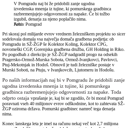
V Pomgradu naj bi že pridobili zanje ugodna
izvedenska mnenja iz tujine, ki pomurskega gradbinca
razbremenjujejo odgovornosti za napake. Če bi tožbo
izgubil, denarja za njeno poplačilo nima.
Arhiv Pomgrad
Pri skoraj pol milijarde evrov vrednem železniškem projektu so sicer
sodelovala domala vsa največja domača gradbena podjetja: ob
Pomgradu in SŽ-ŽGP še Kolektor Koling, Kolektor CPG,
novomeški CGP, Gorenjska gradbena družba, GH Holding in Riko.
Po pogodbah z direkcijo je SŽ-ŽGP nadgradil progo na odsekih
Pragersko-Ormož-Murska Sobota, Ormož-Ivanjkovci, Pavlovci,
Ptuj-Mekotnjak in Hodoš. Obnovil je tudi železniške postaje v
Murski Soboti, na Ptuju, v Ivanjkovcih, Ljutomeru in Hodošu.
Po naših informacijah naj bi v Pomgradu že pridobili zanje
ugodna izvedenska mnenja iz tujine, ki pomurskega
gradbinca razbremenjujejo odgovornosti za napake. Toda
odprto ostaja v
prašanje je, kaj bi se zgodilo, če bi moral Pomgrad
poravnati vseh 40 milijonov evrov odškodnine, kot to zahtevata SŽ-
ŽGP oziroma država. Pomurski gradbinec namreč tega denarja
nima.
Konec lanskega leta je imel na računu nekaj več kot 2,7 milijona