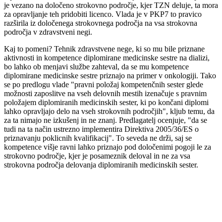
je vezano na določeno strokovno področje, kjer TZN deluje, ta mora
za opravljanje teh pridobiti licenco. Vlada je v PKP7 to pravico
razširila iz določenega strokovnega področja na vsa strokovna
področja v zdravstveni negi.
Kaj to pomeni? Tehnik zdravstvene nege, ki so mu bile priznane
aktivnosti in kompetence diplomirane medicinske sestre na dializi,
bo lahko ob menjavi službe zahteval, da se mu kompetence
diplomirane medicinske sestre priznajo na primer v onkologiji. Tako
se po predlogu vlade "pravni položaj kompetenčnih sester glede
možnosti zaposlitve na vseh delovnih mestih izenačuje s pravnim
položajem diplomiranih medicinskih sester, ki po končani diplomi
lahko opravljajo delo na vseh strokovnih področjih", kljub temu, da
za ta nimajo ne izkušenj in ne znanj. Predlagatelj ocenjuje, "da se
tudi na ta način ustrezno implementira Direktiva 2005/36/ES o
priznavanju poklicnih kvalifikacij". To seveda ne drži, saj se
kompetence višje ravni lahko priznajo pod določenimi pogoji le za
strokovno področje, kjer je posameznik deloval in ne za vsa
strokovna področja delovanja diplomiranih medicinskih sester.