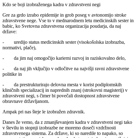
Kdo se boji izobraženega kadra v zdravstveni negi
Gre za grdo izrabo epidemije in grob poseg v avtonomijo stroke
zdravstvene nege. Vse to v mednarodnem letu medicinskih sester in
babic, ko Svetovna zdravstvena organizacija poudarja, da naj
države:
- uredijo status medicinskih sester (visokošolska izobrazba,
normativi, plače),
- da jim naj omogočijo karierni razvoj in raziskovalno delo,
- da naj jih vključijo v odločitve na najvišji ravni zdravstvene
politike in
- da prestrukturirajo delovna mesta v korist podiplomskih
kliničnih specializacij in naprednih znanj (strokovni magisterij) v
zdravstveni negi, s čimer bi povečali dostopnost zdravstvene
obravnave državljanom.
Ampak pri nas šteje le izobražen zdravnik.
Danes že vemo, da z zmanjševanjem kadra v zdravstveni negi tako
v številu in stopnji izobrazbe ne moremo doseči vzdržnosti
zdravstvenega sistema. Za države, ki so naredile to napako, so