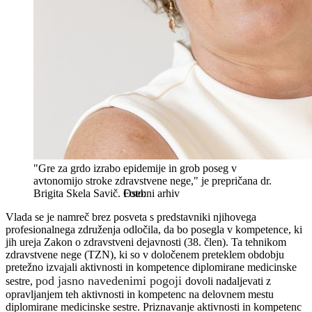
"Gre za grdo izrabo epidemije in grob poseg v
avtonomijo stroke zdravstvene nege," je prepričana dr.
Brigita Skela Savič.
Osebni arhiv
Vlada se je namreč brez posveta s predstavniki njihovega
profesionalnega združenja odločila, da bo posegla v kompetence, ki
jih ureja Zakon o zdravstveni dejavnosti (38. člen). Ta tehnikom
zdravstvene nege (TZN), ki so v določenem preteklem obdobju
pretežno izvajali aktivnosti in kompetence diplomirane medicinske
pod jasno navedenimi pogoji
sestre,
dovoli nadaljevati z
opravljanjem teh aktivnosti in kompetenc na delovnem mestu
diplomirane medicinske sestre. Priznavanje aktivnosti in kompetenc