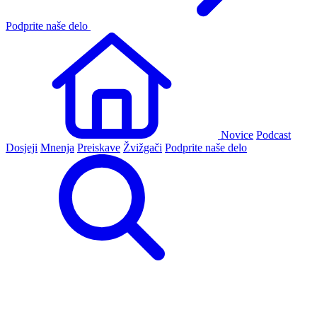
Podprite naše delo
Novice
Podcast
Dosjeji
Mnenja
Preiskave
Žvižgači
Podprite naše delo