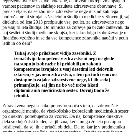
reprezentativne raziskave pokazale, da tovrstni ukrepi zmanjšujejo
varnost pacientov in slabšajo rezultate zdravstvene obravnave. Si
predstavljate, da se zbornica zdravstvene nege in sindikati tega
področja ne bi strinjali s šestletnim študijem medicine v Sloveniji, saj
direktiva od leta 2013 predpisuje vsaj pet let, za zdravstveno nego
pa vsaj tri leta študija. Od ministra za zdravje pa bi zato zahtevali, da
naj šestletni študij medicine skrajša, ker tako dolgo izobraževanje ni
finančno vzdržno in se da vse kompetence zdravnika naučiti v petih
letih in ob delu?
Tukaj svojo priložnost vidijo zasebniki. Z
izenačitvijo kompetenc v zdravstveni negi ne glede
na stopnjo izobrazbe bi pridobili po zakonu
kompetentne izvajalce z vsaj desetimi leti delovnih
izkušenj v javnem zdravstvu, s tem pa tudi cenovno
dostopne izvajalce zdravstvene nege, ki jih sedaj
primanjkuje, saj jim ne bo več treba iskati
diplomiranih medicinskih sester. Dovolj bodo že
tehniki.
Zdravstvena nega se tako ponovno sooča s tem, da zdravniške
organizacije menijo, da visokošolsko izobraženih medicinskih sester
po direktivi potrebujemo za vzorec. Da naj kompetence direktive
dela srednješolski kader, saj jih zna, ker smo ga že leta postopno
prisiljevali, da se jih je priučil ob delu. Da to, kar je v predmetniku