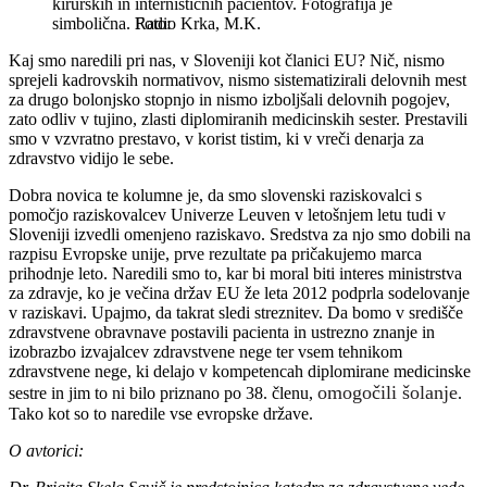
kirurških in internističnih pacientov. Fotografija je
simbolična.
Radio Krka, M.K.
Kaj smo naredili pri nas, v Sloveniji kot članici EU? Nič, nismo
sprejeli kadrovskih normativov, nismo sistematizirali delovnih mest
za drugo bolonjsko stopnjo in nismo izboljšali delovnih pogojev,
zato odliv v tujino, zlasti diplomiranih medicinskih sester. Prestavili
smo v vzvratno prestavo, v korist tistim, ki v vreči denarja za
zdravstvo vidijo le sebe.
Dobra novica te kolumne je, da smo slovenski raziskovalci s
pomočjo raziskovalcev Univerze Leuven v letošnjem letu tudi v
Sloveniji izvedli omenjeno raziskavo. Sredstva za njo smo dobili na
razpisu Evropske unije, prve rezultate pa pričakujemo marca
prihodnje leto. Naredili smo to, kar bi moral biti interes ministrstva
za zdravje, ko je večina držav EU že leta 2012 podprla sodelovanje
v raziskavi. Upajmo, da takrat sledi streznitev. Da bomo v središče
zdravstvene obravnave postavili pacienta in ustrezno znanje in
izobrazbo izvajalcev zdravstvene nege ter vsem tehnikom
zdravstvene nege, ki delajo v kompetencah diplomirane medicinske
omogočili šolanje
sestre in jim to ni bilo priznano po 38. členu,
.
Tako kot so to naredile vse evropske države.
O avtorici: