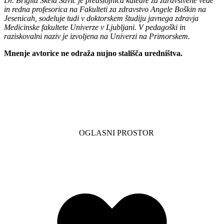
Dr. Brigita Skela Savič je predstojnica katedre za zdravstvene vede
in redna profesorica na Fakulteti za zdravstvo Angele Boškin na
Jesenicah, sodeluje tudi v doktorskem študiju javnega zdravja
Medicinske fakultete Univerze v Ljubljani. V pedagoški in
raziskovalni naziv je izvoljena na Univerzi na Primorskem.
Mnenje avtorice ne odraža nujno stališča uredništva.