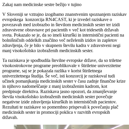
Zakaj nam medicinske sestre bežijo v tujino
V Sloveniji se vztrajno izogibamo znanstvenim spoznanjem raziskav
evropskega konzorcija RN4CAST, ki je izvedel raziskave o
povezavah med izobrazbo in številom medicinskih sester ter izidi
zdravstvene obravnave pri pacientih v več kot tridesetih državah
sveta. Pokazalo se je, da so imeli kirurški in internistični pacienti na
bolnišničnih oddelkih značilno več neželenih izidov in zapletov
zdravljenja, če je bilo v skupnem številu kadra v zdravstveni negi
manj visokošolsko izobraženih medicinskih sester.
Ta raziskava je spodbudila številne evropske države, da so triletne
visokostrokovne programe preoblikovale v štiriletne univerzitetne
programe, saj se je pokazala razlika v korist štiriletnega
univerzitetnega študija. Še več, isti konzorcij je raziskoval tudi
učinek pomanjkanja medicinskih sester v času zadnje finančne krize
in njihovo nadomeščanje z manj izobraženim kadrom, kot
predpisuje direktiva. Raziskava jasno opozori, da zmanjševanje
števila visokošolsko izobraženih medicinskih sester povečuje
negativne izide zdravljenja kirurških in internističnih pacientov.
Rezultati te raziskave so pomembno prispevali k povečanju plač
medicinskih sester in promociji poklica v razvitih evropskih
državah.