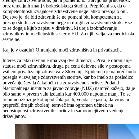
srednje zdravstvene šole, pa ni pomembno. Stavijo na priučenost,
brez temeljnih znanj visokošolskega študija. Prepričani so, da o
kompetentnosti izvajalcev zdravstvene nege lahko presojajo oni.
Dejstvo je, da biti zdravnik še ne pomeni biti kompetenten za
presojo študija zdravstvene nege in drugih zdravstvenih strok. Vse
to se dogaja kljub zapisu v direktivi, ki ureja izobraževanje
zdravnikov in medicinskih sester v EU. Za njih velja, za medicinske
sestre ne.
Kaj je v ozadju? Ohranjanje moči zdravništva in privatizacija
Interes za tako ravnanje ima vsaj dve dimenziji. Prva je ohranjanje
statusa moči zdravništva, druga pa cena delovne sile v postopoma
vsiljeni privatizaciji zdravstva v Sloveniji. Epidemija je namreč hudo
posegla v izvajanje zdravstvenih storitev, kar bo imelo za posledico
povečanje števila čakajočih na zdravstvene storitve. Podatki
Nacionalnega inštituta za javno zdravje (NIJZ) namreč kažejo, da je
bilo samo v prvem valu izdanih kar 400.000 napotnic manj. To se
trenutno izkazuje kot upad čakajočih, vendar je jasno, da virus ni
preprečil drugih obolenj, temveč ima ogromen učinek na
nedostopnost zdravstvenih storitev in samoomejitveno vedenje
državljanov.