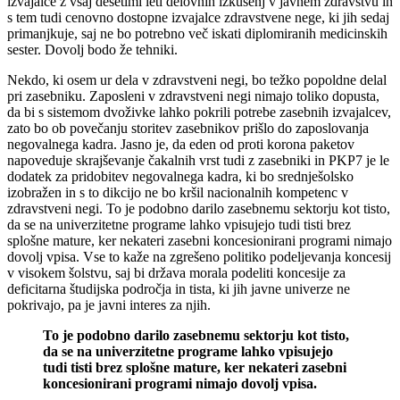
izvajalce z vsaj desetimi leti delovnih izkušenj v javnem zdravstvu in
s tem tudi cenovno dostopne izvajalce zdravstvene nege, ki jih sedaj
primanjkuje, saj ne bo potrebno več iskati diplomiranih medicinskih
sester. Dovolj bodo že tehniki.
Nekdo, ki osem ur dela v zdravstveni negi, bo težko popoldne delal
pri zasebniku. Zaposleni v zdravstveni negi nimajo toliko dopusta,
da bi s sistemom dvoživke lahko pokrili potrebe zasebnih izvajalcev,
zato bo ob povečanju storitev zasebnikov prišlo do zaposlovanja
negovalnega kadra. Jasno je, da eden od proti korona paketov
napoveduje skrajševanje čakalnih vrst tudi z zasebniki in PKP7 je le
dodatek za pridobitev negovalnega kadra, ki bo srednješolsko
izobražen in s to dikcijo ne bo kršil nacionalnih kompetenc v
zdravstveni negi. To je podobno darilo zasebnemu sektorju kot tisto,
da se na univerzitetne programe lahko vpisujejo tudi tisti brez
splošne mature, ker nekateri zasebni koncesionirani programi nimajo
dovolj vpisa. Vse to kaže na zgrešeno politiko podeljevanja koncesij
v visokem šolstvu, saj bi država morala podeliti koncesije za
deficitarna študijska področja in tista, ki jih javne univerze ne
pokrivajo, pa je javni interes za njih.
To je podobno darilo zasebnemu sektorju kot tisto,
da se na univerzitetne programe lahko vpisujejo
tudi tisti brez splošne mature, ker nekateri zasebni
koncesionirani programi nimajo dovolj vpisa.