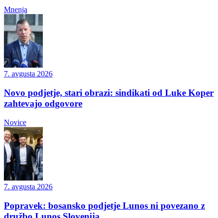
Mnenja
7. avgusta 2026
Novo podjetje, stari obrazi: sindikati od Luke Koper
zahtevajo odgovore
Novice
7. avgusta 2026
Popravek: bosansko podjetje Lunos ni povezano z
družbo Lunos Slovenija