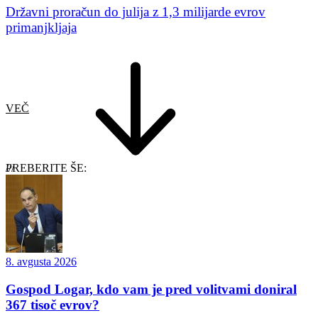
Državni proračun do julija z 1,3 milijarde evrov
primanjkljaja
VEČ
PREBERITE ŠE:
8. avgusta 2026
Gospod Logar, kdo vam je pred volitvami doniral
367 tisoč evrov?