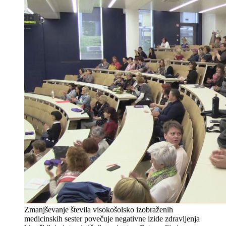
Zmanjševanje števila visokošolsko izobraženih
medicinskih sester povečuje negativne izide zdravljenja