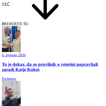
VEČ
PREBERITE ŠE:
6. avgusta 2026
To je dokaz, da so pravilnik o veterini popravljali
zaradi Katje Kokot
Preiskave