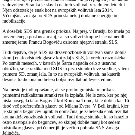
zadovoljen. Stranka je slavila na treh volitvah v zadnjem letu dni.
Njen odstotek je enak kot na evropskih volitvah leta 2014.
Včerajšnja zmaga bo SDS prinesla nekaj dodatne energije in
mobilizacije.
A dosežek SDS ima grenak priokus. Najprej, v Bruslju bo imela po
novem enega poslanca manj, saj so volivci skupne liste namenili
zmernejšemu Francu Bogoviču oziroma njegovi stranki SLS.
Tudi dejstvo, da je SDS na državnozborskih volitvah sama dobila
skoraj enak odstotek glasov kot zdaj s SLS, je vredno razmisleka.
Po osmih mesecih, v katerih je Šarca napadla celo z ustavno
obtožbo, se je razlika med SDS in prvo stranko leve sredine, v tem
primeru SD, zmanjšala. In to na evropskih volitvah, na katerih
desnica tradicionalno beleži boljši rezultat od leve sredine.
Na mestu je tudi vprašanje, ali se protimigrantska retorika s
primesmi radikalizma stranki res še izplača. Ne le zato, ker po njej
nista posegala tako Bogovič kot Romana Tomc, ki je dobila kar 16
tisoč več preferenčnih glasov od Milana Zvera. V Beli krajini, kjer
je skupina beguncev ugrabila domačina, je zabeležila enak rezultat
kot na državnozborskih volitvah. Tudi druge stranke, ki so izrazito
ostro nastopale do beguncev, so skupaj dobile manj kot sedem
odstotkov glasov, pri čemer jih je večino pobrala SNS Zmaga
Jelinčiča.