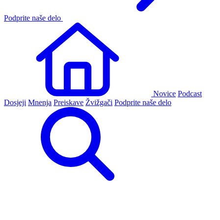
Podprite naše delo
Novice
Podcast
Dosjeji
Mnenja
Preiskave
Žvižgači
Podprite naše delo