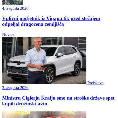
4. avgusta 2026
Vplivni podjetnik iz Vipapa tik pred stečajem
odpeljal dragocena zemljišča
Novice
Preiskave
3. avgusta 2026
Ministru Ciglerju Kralju smo na stroške države spet
kupili družinski avto