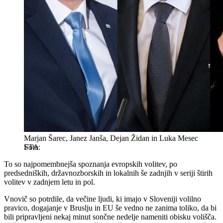
Marjan Šarec, Janez Janša, Dejan Židan in Luka Mesec
STA
To so najpomembnejša spoznanja evropskih volitev, po
predsedniških, državnozborskih in lokalnih še zadnjih v seriji štirih
volitev v zadnjem letu in pol.
Vnovič so potrdile, da večine ljudi, ki imajo v Sloveniji volilno
pravico, dogajanje v Bruslju in EU še vedno ne zanima toliko, da bi
bili pripravljeni nekaj minut sončne nedelje nameniti obisku volišča.