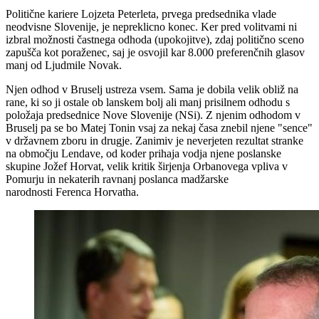
Politične kariere Lojzeta Peterleta, prvega predsednika vlade
neodvisne Slovenije, je nepreklicno konec. Ker pred volitvami ni
izbral možnosti častnega odhoda (upokojitve), zdaj politično sceno
zapušča kot poraženec, saj je osvojil kar 8.000 preferenčnih glasov
manj od Ljudmile Novak.
Njen odhod v Bruselj ustreza vsem. Sama je dobila velik obliž na
rane, ki so ji ostale ob lanskem bolj ali manj prisilnem odhodu s
položaja predsednice Nove Slovenije (NSi). Z njenim odhodom v
Bruselj pa se bo Matej Tonin vsaj za nekaj časa znebil njene "sence"
v državnem zboru in drugje. Zanimiv je neverjeten rezultat stranke
na območju Lendave, od koder prihaja vodja njene poslanske
skupine Jožef Horvat, velik kritik širjenja Orbanovega vpliva v
Pomurju in nekaterih ravnanj poslanca madžarske
narodnosti Ferenca Horvatha.