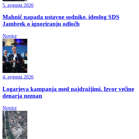
5. avgusta 2026
Mahnič napada ustavne sodnike, ideolog SDS
Jambrek o ignoriranju odločb
Novice
4. avgusta 2026
Logarjeva kampanja med najdražjimi. Izvor večine
denarja neznan
Novice