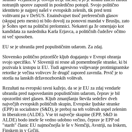
notranjih sporov zapustil in posledično potopil. Svojo politično
identiteto je najprej našel v evropskih zelenih, tik pred temi
volitvami pa v DeSUS. Enaindvajset tisoč preferenčnih glasov
(skupaj peto mesto) ni bilo dovolj za ponovni mandat v Bruslju, zato
je Šoltes spet na politični prelomnici. Nekateri ga že omenjajo kot
kandidata za naslednika Karla Erjavca, a političnih čudežev očitno
ni več sposoben.
EU se je ubranila pred populističnim udarom. Za zdaj.
Slovensko politično prizorišče kljub dogajanju v Evropi ohranja
svojo specifiko. V Sloveniji ni resne ali pomembnejše stranke, ki bi
pozivala k izstopu iz EU. Tudi agresivno vsiljevanje protimigrantske
retorike je večina volivcev že drugič zapored zavrnila. Prvič je to
storila na lanskih državnozborskih volitvah.
Rezultati na evropski ravni kažejo, da se je EU za zdaj vendarle
ubranila pred napovedanim populističnim udarom, čeprav je bil
opozorilni strel glasen. Kljub zmanjšanju števila sedežev dveh
največjih evropskih političnih skupin, Evropske ljudske stranke
(EPP) in socialistov (S&D), je preboj na teh volitvah uspel zelenim
in liberalcem (ALDE). Vse tri največje skupine (EPP, S&D in
ALDE) bodo imele še vedno udobno večino, čeprav je EPP od
"starih" članic EU najmočnejša le še v Nemčiji, Avstriji, na Irskem,
Finskem in v Grčiji.