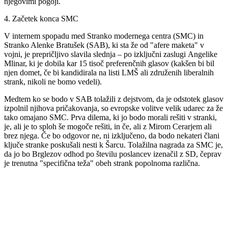
njegovimi pogoji.
4. Začetek konca SMC
V internem spopadu med Stranko modernega centra (SMC) in
Stranko Alenke Bratušek (SAB), ki sta že od "afere maketa" v
vojni, je prepričljivo slavila slednja – po izključni zaslugi Angelike
Mlinar, ki je dobila kar 15 tisoč preferenčnih glasov (kakšen bi bil
njen domet, če bi kandidirala na listi LMŠ ali združenih liberalnih
strank, nikoli ne bomo vedeli).
Medtem ko se bodo v SAB tolažili z dejstvom, da je odstotek glasov
izpolnil njihova pričakovanja, so evropske volitve velik udarec za že
tako omajano SMC. Prva dilema, ki jo bodo morali rešiti v stranki,
je, ali je to sploh še mogoče rešiti, in če, ali z Mirom Cerarjem ali
brez njega. Če bo odgovor ne, ni izključeno, da bodo nekateri člani
ključe stranke poskušali nesti k Šarcu. Tolažilna nagrada za SMC je,
da jo bo Brglezov odhod po številu poslancev izenačil z SD, čeprav
je trenutna "specifična teža" obeh strank popolnoma različna.