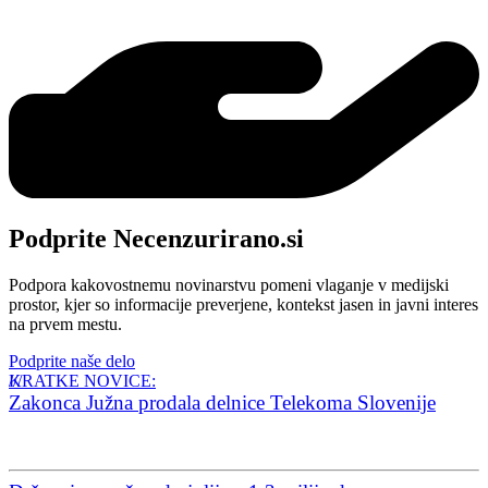
Podprite Necenzurirano.si
Podpora kakovostnemu novinarstvu pomeni vlaganje v medijski
prostor, kjer so informacije preverjene, kontekst jasen in javni interes
na prvem mestu.
Podprite naše delo
KRATKE NOVICE:
Zakonca Južna prodala delnice Telekoma Slovenije