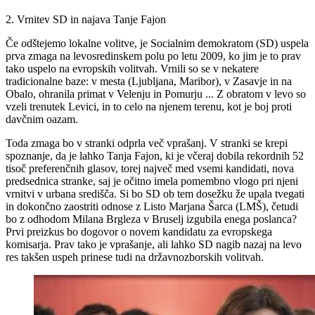
2. Vrnitev SD in najava Tanje Fajon
Če odštejemo lokalne volitve, je Socialnim demokratom (SD) uspela
prva zmaga na levosredinskem polu po letu 2009, ko jim je to prav
tako uspelo na evropskih volitvah. Vrnili so se v nekatere
tradicionalne baze: v mesta (Ljubljana, Maribor), v Zasavje in na
Obalo, ohranila primat v Velenju in Pomurju ... Z obratom v levo so
vzeli trenutek Levici, in to celo na njenem terenu, kot je boj proti
davčnim oazam.
Toda zmaga bo v stranki odprla več vprašanj. V stranki se krepi
spoznanje, da je lahko Tanja Fajon, ki je včeraj dobila rekordnih 52
tisoč preferenčnih glasov, torej največ med vsemi kandidati, nova
predsednica stranke, saj je očitno imela pomembno vlogo pri njeni
vrnitvi v urbana središča. Si bo SD ob tem dosežku že upala tvegati
in dokončno zaostriti odnose z Listo Marjana Šarca (LMŠ), četudi
bo z odhodom Milana Brgleza v Bruselj izgubila enega poslanca?
Prvi preizkus bo dogovor o novem kandidatu za evropskega
komisarja. Prav tako je vprašanje, ali lahko SD nagib nazaj na levo
res takšen uspeh prinese tudi na državnozborskih volitvah.