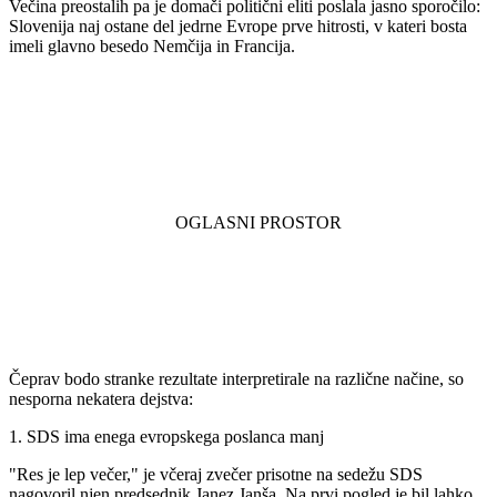
Večina preostalih pa je domači politični eliti poslala jasno sporočilo:
Slovenija naj ostane del jedrne Evrope prve hitrosti, v kateri bosta
imeli glavno besedo Nemčija in Francija.
Čeprav bodo stranke rezultate interpretirale na različne načine, so
nesporna nekatera dejstva:
1. SDS ima enega evropskega poslanca manj
"Res je lep večer," je včeraj zvečer prisotne na sedežu SDS
nagovoril njen predsednik Janez Janša. Na prvi pogled je bil lahko