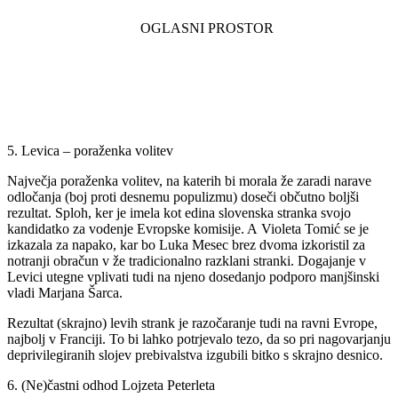
5. Levica – poraženka volitev
Največja poraženka volitev, na katerih bi morala že zaradi narave
odločanja (boj proti desnemu populizmu) doseči občutno boljši
rezultat. Sploh, ker je imela kot edina slovenska stranka svojo
kandidatko za vodenje Evropske komisije. A Violeta Tomić se je
izkazala za napako, kar bo Luka Mesec brez dvoma izkoristil za
notranji obračun v že tradicionalno razklani stranki. Dogajanje v
Levici utegne vplivati tudi na njeno dosedanjo podporo manjšinski
vladi Marjana Šarca.
Rezultat (skrajno) levih strank je razočaranje tudi na ravni Evrope,
najbolj v Franciji. To bi lahko potrjevalo tezo, da so pri nagovarjanju
deprivilegiranih slojev prebivalstva izgubili bitko s skrajno desnico.
6. (Ne)častni odhod Lojzeta Peterleta