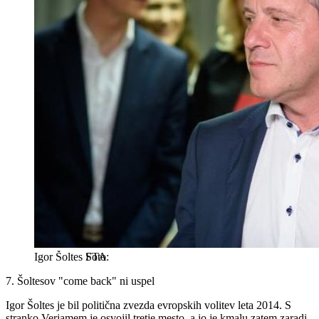
Igor Šoltes
STA
7. Šoltesov "come back" ni uspel
Igor Šoltes je bil politična zvezda evropskih volitev leta 2014. S
stranko Verjamem je osvojil tretje mesto, a jo je kmalu zatem zaradi