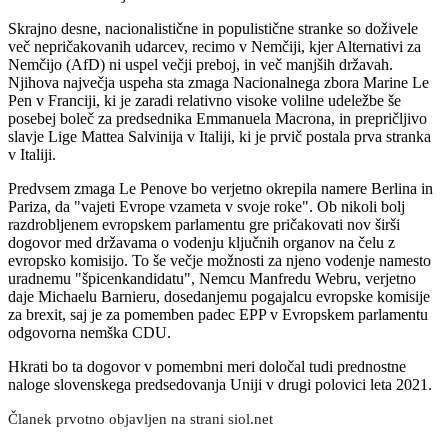
Skrajno desne, nacionalistične in populistične stranke so doživele
več nepričakovanih udarcev, recimo v Nemčiji, kjer Alternativi za
Nemčijo (AfD) ni uspel večji preboj, in več manjših državah.
Njihova največja uspeha sta zmaga Nacionalnega zbora Marine Le
Pen v Franciji, ki je zaradi relativno visoke volilne udeležbe še
posebej boleč za predsednika Emmanuela Macrona, in prepričljivo
slavje Lige Mattea Salvinija v Italiji, ki je prvič postala prva stranka
v Italiji.
Predvsem zmaga Le Penove bo verjetno okrepila namere Berlina in
Pariza, da "vajeti Evrope vzameta v svoje roke". Ob nikoli bolj
razdrobljenem evropskem parlamentu gre pričakovati nov širši
dogovor med državama o vodenju ključnih organov na čelu z
evropsko komisijo. To še večje možnosti za njeno vodenje namesto
uradnemu "špicenkandidatu", Nemcu Manfredu Webru, verjetno
daje Michaelu Barnieru, dosedanjemu pogajalcu evropske komisije
za brexit, saj je za pomemben padec EPP v Evropskem parlamentu
odgovorna nemška CDU.
Hkrati bo ta dogovor v pomembni meri določal tudi prednostne
naloge slovenskega predsedovanja Uniji v drugi polovici leta 2021.
Članek prvotno objavljen na strani siol.net