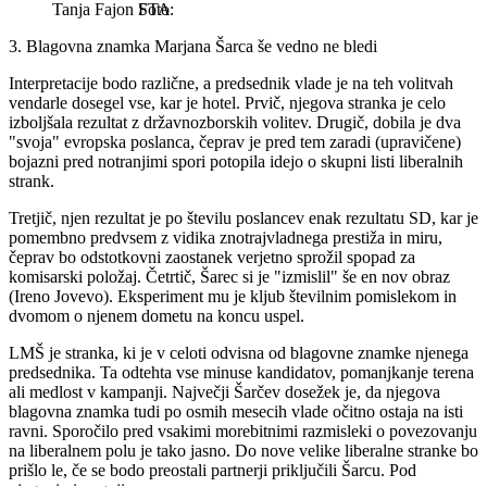
Tanja Fajon
STA
3. Blagovna znamka Marjana Šarca še vedno ne bledi
Interpretacije bodo različne, a predsednik vlade je na teh volitvah
vendarle dosegel vse, kar je hotel. Prvič, njegova stranka je celo
izboljšala rezultat z državnozborskih volitev. Drugič, dobila je dva
"svoja" evropska poslanca, čeprav je pred tem zaradi (upravičene)
bojazni pred notranjimi spori potopila idejo o skupni listi liberalnih
strank.
Tretjič, njen rezultat je po številu poslancev enak rezultatu SD, kar je
pomembno predvsem z vidika znotrajvladnega prestiža in miru,
čeprav bo odstotkovni zaostanek verjetno sprožil spopad za
komisarski položaj. Četrtič, Šarec si je "izmislil" še en nov obraz
(Ireno Jovevo). Eksperiment mu je kljub številnim pomislekom in
dvomom o njenem dometu na koncu uspel.
LMŠ je stranka, ki je v celoti odvisna od blagovne znamke njenega
predsednika. Ta odtehta vse minuse kandidatov, pomanjkanje terena
ali medlost v kampanji. Največji Šarčev dosežek je, da njegova
blagovna znamka tudi po osmih mesecih vlade očitno ostaja na isti
ravni. Sporočilo pred vsakimi morebitnimi razmisleki o povezovanju
na liberalnem polu je tako jasno. Do nove velike liberalne stranke bo
prišlo le, če se bodo preostali partnerji priključili Šarcu. Pod