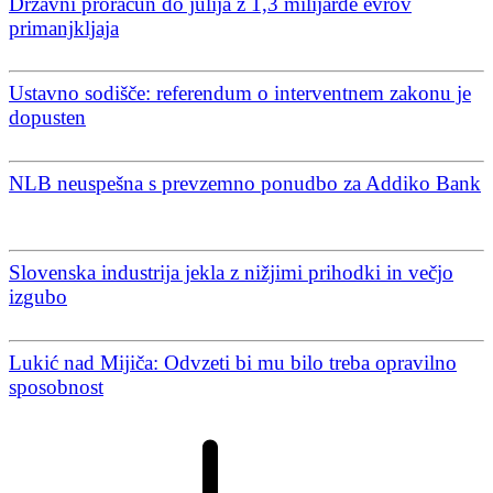
Državni proračun do julija z 1,3 milijarde evrov
primanjkljaja
Ustavno sodišče: referendum o interventnem zakonu je
dopusten
NLB neuspešna s prevzemno ponudbo za Addiko Bank
Slovenska industrija jekla z nižjimi prihodki in večjo
izgubo
Lukić nad Mijiča: Odvzeti bi mu bilo treba opravilno
sposobnost