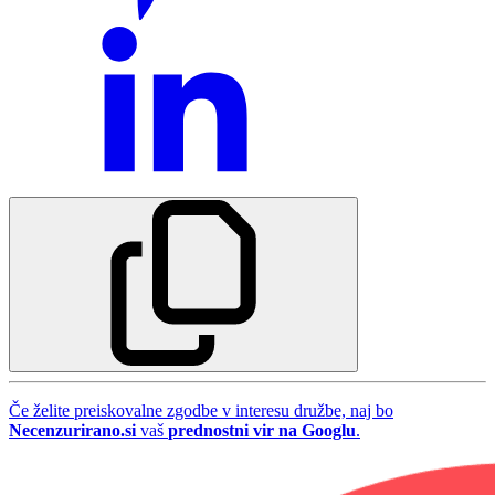
Če želite preiskovalne zgodbe v interesu družbe, naj bo
Necenzurirano.si
vaš
prednostni vir na Googlu
.