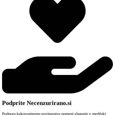
Podprite Necenzurirano.si
Podpora kakovostnemu novinarstvu pomeni vlaganje v medijski