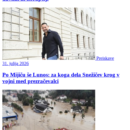
Preiskave
31. julija 2026
Po Mijiču še Lunos: za koga dela Snežičev krog v
vojni med prezračevalci