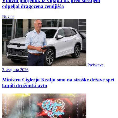
Vplivni podjetnik iz Vipapa tik pred stečajem
odpeljal dragocena zemljišča
Novice
Preiskave
3. avgusta 2026
Ministru Ciglerju Kralju smo na stroške države spet
kupili družinski avto