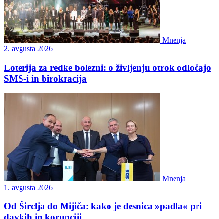
Mnenja
2. avgusta 2026
Loterija za redke bolezni: o življenju otrok odločajo
SMS-i in birokracija
Mnenja
1. avgusta 2026
Od Širclja do Mijiča: kako je desnica »padla« pri
davkih in korupciji