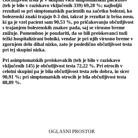
(teh je bilo v raziskavo vključenih 339) 69,28 %; najboljši
rezultati so pri simptomatskih pacientih na začetku bolezni, ko
bolezenski znaki trajajo 0-3 dni, takrat je rezultat iz brisa nosu,
ki ga je vzel pacient sam 90,53 %, po pričakovanju občutljivost
s trajanjem bolezenskih znakov pada, saj se virusno breme
znižuje. Pomembno je poudariti, da so bili preiskovanci tudi
težki hospitalizirani bolniki, vendar je pri njih virusno breme v
zgornjem delu dihal nizko, zato je posledično občutljivost testa
pri tej skupini nizka.
Pri asimptomatskih preiskovalcih (teh je bilo v raziskavo
vključenih 145) je občutljivost testa 72,22 %. Pri otrocih v
celotni skupini pa je bila občutljivost testa zelo dobra, in sicer
90,91 %; pri simptomatskih otrocih je bila občutljivost testa
88,89 %.