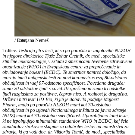
/
Damjana Nemeš
Trditev:
Testirajo jih s testi, ki so po poročilu in zagotovilih NLZOH
in njegove direktorice Tjaše Žohar Čretnik, dr. med., specialistke
klinične mikrobiologije, v skladu z smernicami Svetovne zdravstvene
organizacije (WHO) in Evropskega centra za preprečevanje in
obvladovanje bolezni (ECDC). Te smernice namreč določajo, da
morajo imeti antigenski testi za novi koronavirus vsaj 80-odstotno
občutljivost in vsaj 97-odstotno specifičnost. Povedano drugače:
samo 20 odstotkov ljudi s covid-19 zgrešimo in samo tri odstotke
ljudi razglasimo za pozitivne, čeprav niso. A realnost je drugačna.
Državni hitri testi UD-Bio, ki jih je dobavilo podjetje Majbert
Pharm, imajo po poročilu NLZOH manj kot 70-odstotno
občutljivost in po izjavah Nacionalnega inštituta za javno zdravje
(NIJZ) manj kot 70-odstotno specifičnost. Uporabljamo torej teste,
ki ne izpolnjujejo minimalnih standardov WHO in ECDC, kaj šele
standardov strokovne skupine za odobritev testov na ministrstvu za
zdravje, ki ga vodi doc. dr. Viktorija Tomič, dr. med., specialistka