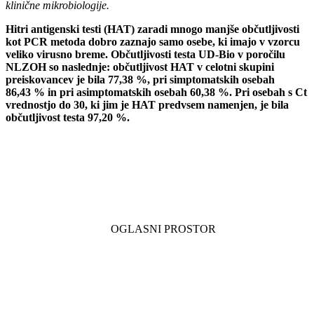
klinične mikrobiologije.
Hitri antigenski testi (HAT) zaradi mnogo manjše občutljivosti
kot PCR metoda dobro zaznajo samo osebe, ki imajo v vzorcu
veliko virusno breme. Občutljivosti testa UD-Bio v poročilu
NLZOH so naslednje: občutljivost HAT v celotni skupini
preiskovancev je bila 77,38 %, pri simptomatskih osebah
86,43 % in pri asimptomatskih osebah 60,38 %. Pri osebah s Ct
vrednostjo do 30, ki jim je HAT predvsem namenjen, je bila
občutljivost testa 97,20 %.