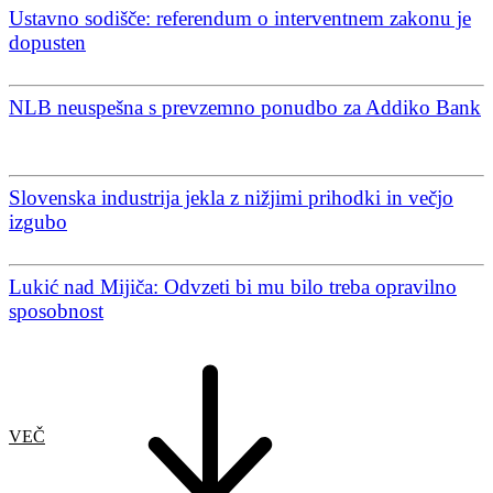
Ustavno sodišče: referendum o interventnem zakonu je
dopusten
NLB neuspešna s prevzemno ponudbo za Addiko Bank
Slovenska industrija jekla z nižjimi prihodki in večjo
izgubo
Lukić nad Mijiča: Odvzeti bi mu bilo treba opravilno
sposobnost
VEČ