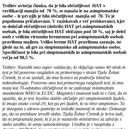
Trditev avtorja članka, da je bila občutljivost HAT v
verifikaciji manjša od 70 %, se nanaša le na asimptomatske
osebe – le pri njih je bila občutljivost manjša od 70. To je
popolnoma pričakovano. V raziskavah z več preiskovanci, kjer
so določali občutljivost (dobrih) HAT pri asimptomatskih
osebah, je bila občutljivost HAT običajno pod 50 %, saj je delež
oseb z velikim virusnim bremenom pri asimptomatskih osebah
praviloma majhen. Veliko breme HAT praviloma zaznajo, ne
glede na to, ali gre za simptomatsko ali asimptomatsko osebo.
Specifičnost je bila pri simptomatskih in asimptomatskih osebah
večja od 98,5 %.
Trditev:
Naredili smo super validacijo, ki vključuje samo 40 otrok in
test je bil ponovno razglašen za primernega s strani Tjaše Žohar
Čretnik, ki si ne zasluži, da ima licenco za področje klinične
mikrobiologije. Ponovno smo kot primernega razglasili test, ki ima
manj kot 70-odstotno občutljivost in ne zadostuje minimalnim
standardom WHO in ECDC. Magistrici znanosti tudi ni v čast, da ni
opazila, da je test Joysbio slabše občutljiv pri simptomatskih ljudeh,
ki imajo znake covid-19, kot pa pri ljudeh, ki so brez simptomov. To
je skregano z zdravo pametjo in izsledki znanosti in stroke. Dokazuje
pa, da so preizkuse izvedli slabo. Tjaša Žohar Čretnik je kriva tudi,
da ni prepoznala pasti, ki ji jo je nastavilo ministrstvo za zdravje s
slabo uredbo, ki ureja samotestiranje. Uredba je v nasprotju z