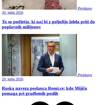
Preiskave
30. julija 2026
To so podjetja, ki naj bi z goljufijo želela priti do
poplavnih milijonov
Preiskave
29. julija 2026
Ruska naveza poslanca Resni.ce: kdo Mijiču
pomaga pri gradbenih poslih