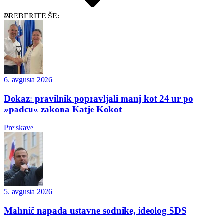
PREBERITE ŠE:
6. avgusta 2026
Dokaz: pravilnik popravljali manj kot 24 ur po
»padcu« zakona Katje Kokot
Preiskave
5. avgusta 2026
Mahnič napada ustavne sodnike, ideolog SDS