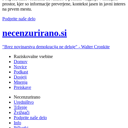
prostor, kjer so informacije preverjene, kontekst jasen in javni interes
na prvem mestu.
Podprite naše delo
ne
cenzurirano.si
"Brez novinarstva demokracija ne deluje" -
Walter Cronkite
Raziskovalne vsebine
Domov
Novice
Podkast
Dosjeji
Mnenja
Preiskave
Necenzurirano
Uredništvo
Trženje
Žvižgači
Podprite naše delo
Info
Piškotki