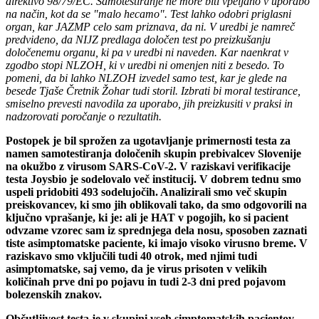
direktivo 98/79/EC. Samotestiranje ne more biti vpeljano v uporabo
na način, kot da se "malo hecamo". Test lahko odobri priglasni
organ, kar JAZMP celo sam priznava, da ni. V uredbi je namreč
predvideno, da NIJZ predlaga določen test po preizkušanju
določenemu organu, ki pa v uredbi ni naveden. Kar naenkrat v
zgodbo stopi NLZOH, ki v uredbi ni omenjen niti z besedo. To
pomeni, da bi lahko NLZOH izvedel samo test, kar je glede na
besede Tjaše Čretnik Žohar tudi storil. Izbrati bi moral testirance,
smiselno prevesti navodila za uporabo, jih preizkusiti v praksi in
nadzorovati poročanje o rezultatih.
Postopek je bil sprožen za ugotavljanje primernosti testa za
namen samotestiranja določenih skupin prebivalcev Slovenije
na okužbo z virusom SARS-CoV-2. V raziskavi verifikacije
testa Joysbio je sodelovalo več institucij. V dobrem tednu smo
uspeli pridobiti 493 sodelujočih. Analizirali smo več skupin
preiskovancev, ki smo jih oblikovali tako, da smo odgovorili na
ključno vprašanje, ki je: ali je HAT v pogojih, ko si pacient
odvzame vzorec sam iz sprednjega dela nosu, sposoben zaznati
tiste asimptomatske paciente, ki imajo visoko virusno breme. V
raziskavo smo vključili tudi 40 otrok, med njimi tudi
asimptomatske, saj vemo, da je virus prisoten v velikih
količinah prve dni po pojavu in tudi 2-3 dni pred pojavom
bolezenskih znakov.
Občutljivost testa je v skupini vseh simptomatskih pacientov