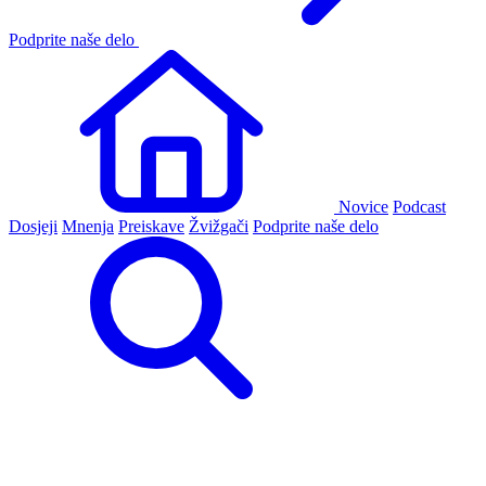
Podprite naše delo
Novice
Podcast
Dosjeji
Mnenja
Preiskave
Žvižgači
Podprite naše delo