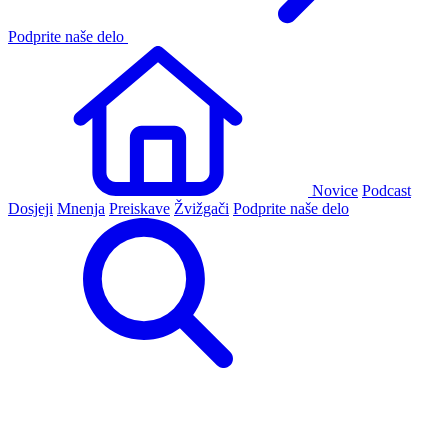
Podprite naše delo
Novice
Podcast
Dosjeji
Mnenja
Preiskave
Žvižgači
Podprite naše delo