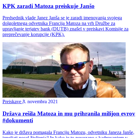
KPK zaradi Matoza preiskuje Janšo
Predsednik vlade Janez Janša se je zaradi imenovanja svojega
dolgoletnega odvetnika Francija Matoza na vrh Družbe za
upravljanje terjatev bank (DUTB) znašel v preiskavi Komisije za
preprečevanje korupcije (KPK).
Preiskave
3. novembra 2021
Država rešila Matoza in mu prihranila milijon evrov
#dokumenti
Kako je država pomagala Franciju Matozu, odvetniku Janeza Janše,
izpeljati posel življenja? In kako je to povezano s kadrovanjem v