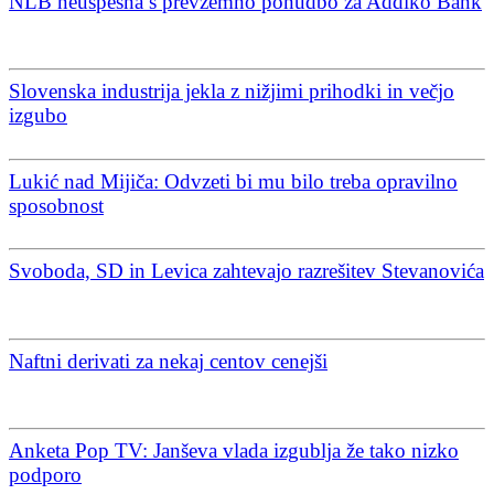
NLB neuspešna s prevzemno ponudbo za Addiko Bank
Slovenska industrija jekla z nižjimi prihodki in večjo
izgubo
Lukić nad Mijiča: Odvzeti bi mu bilo treba opravilno
sposobnost
Svoboda, SD in Levica zahtevajo razrešitev Stevanovića
Naftni derivati za nekaj centov cenejši
Anketa Pop TV: Janševa vlada izgublja že tako nizko
podporo