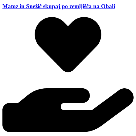
Matoz in Snežič skupaj po zemljišča na Obali