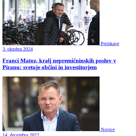
Preiskave
3. oktobra 2024
Franci Matoz, kralj nepremičninskih poslov v
Piranu: svetuje občini in investitorjem
Novice
14. decembra 2022