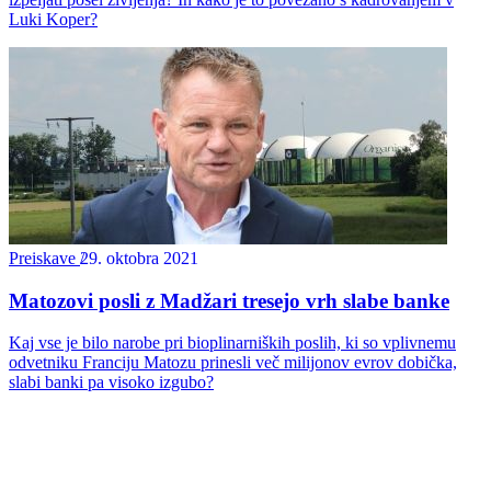
Luki Koper?
Preiskave
29. oktobra 2021
Matozovi posli z Madžari tresejo vrh slabe banke
Kaj vse je bilo narobe pri bioplinarniških poslih, ki so vplivnemu
odvetniku Franciju Matozu prinesli več milijonov evrov dobička,
slabi banki pa visoko izgubo?