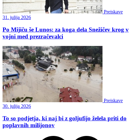
Preiskave
31. julija 2026
Po Mijiču še Lunos: za koga dela Snežičev krog v
vojni med prezračevalci
Preiskave
30. julija 2026
To so podjetja, ki naj bi z goljufijo želela priti do
poplavnih milijonov