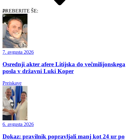
PREBERITE ŠE:
7. avgusta 2026
Osrednji akter afere Litijska do večmilijonskega
posla v državni Luki Koper
Preiskave
6. avgusta 2026
Dokaz: pravilnik popravljali manj kot 24 ur po