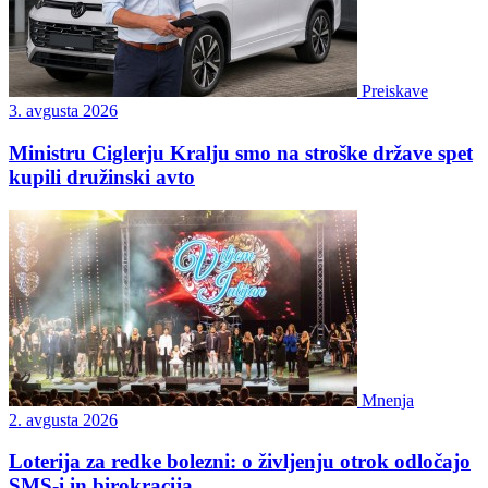
Preiskave
3. avgusta 2026
Ministru Ciglerju Kralju smo na stroške države spet
kupili družinski avto
Mnenja
2. avgusta 2026
Loterija za redke bolezni: o življenju otrok odločajo
SMS-i in birokracija