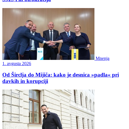
Mnenja
1. avgusta 2026
Od Širclja do Mijiča: kako je desnica »padla« pri
davkih in korupciji