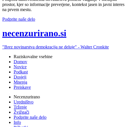
prostor, kjer so informacije preverjene, kontekst jasen in javni interes
na prvem mestu.
Podprite naše delo
ne
cenzurirano.si
"Brez novinarstva demokracija ne deluje" -
Walter Cronkite
Raziskovalne vsebine
Domov
Novice
Podkast
Dosjeji
Mnenja
Preiskave
Necenzurirano
Uredništvo
Trženje
Žvižgači
Podprite naše delo
Info