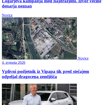
Logarjeva kampanja med najdražjimi. Izvor večine
denarja neznan
Novice
Novice
4. avgusta 2026
Vplivni podjetnik iz Vipapa tik pred stečajem
odpeljal dragocena zemljišča