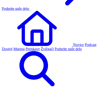
Podprite naše delo
Novice
Podcast
Dosjeji
Mnenja
Preiskave
Žvižgači
Podprite naše delo