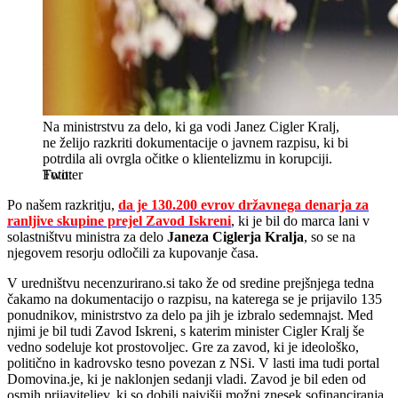
Na ministrstvu za delo, ki ga vodi Janez Cigler Kralj,
ne želijo razkriti dokumentacije o javnem razpisu, ki bi
potrdila ali ovrgla očitke o klientelizmu in korupciji.
Twitter
Po našem razkritju,
da je 130.200 evrov državnega denarja za
ranljive skupine prejel Zavod Iskreni
, ki je bil do marca lani v
solastništvu ministra za delo
Janeza Ciglerja Kralja
, so se na
njegovem resorju odločili za kupovanje časa.
V uredništvu necenzurirano.si tako že od sredine prejšnjega tedna
čakamo na dokumentacijo o razpisu, na katerega se je prijavilo 135
ponudnikov, ministrstvo za delo pa jih je izbralo sedemnajst. Med
njimi je bil tudi Zavod Iskreni, s katerim minister Cigler Kralj še
vedno sodeluje kot prostovoljec. Gre za zavod, ki je ideološko,
politično in kadrovsko tesno povezan z NSi. V lasti ima tudi portal
Domovina.je, ki je naklonjen sedanji vladi. Zavod je bil eden od
osmih prijaviteljev, ki so dobili najvišji možni znesek sofinanciranja.