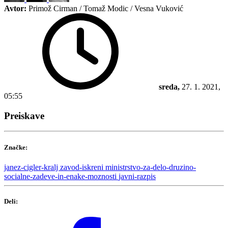
Avtor:
Primož Cirman / Tomaž Modic / Vesna Vuković
sreda,
27. 1. 2021,
05:55
Preiskave
Značke:
janez-cigler-kralj
zavod-iskreni
ministrstvo-za-delo-druzino-
socialne-zadeve-in-enake-moznosti
javni-razpis
Deli: