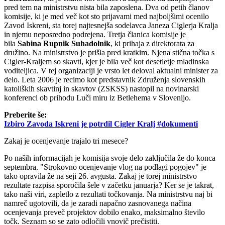
pred tem na ministrstvu nista bila zaposlena. Dva od petih članov
komisije, ki je med več kot sto prijavami med najboljšimi ocenilo
Zavod Iskreni, sta torej najtesnejša sodelavca Janeza Ciglerja Kralja
in njemu neposredno podrejena. Tretja članica komisije je
bila
Sabina Rupnik Suhadolnik
, ki prihaja z direktorata za
družino. Na ministrstvo je prišla pred kratkim. Njena stična točka s
Cigler-Kraljem so skavti, kjer je bila več kot desetletje mladinska
voditeljica. V tej organizaciji je vrsto let deloval aktualni minister za
delo. Leta 2006 je recimo kot predstavnik Združenja slovenskih
katoliških skavtinj in skavtov (ZSKSS) nastopil na novinarski
konferenci ob prihodu Luči miru iz Betlehema v Slovenijo.
Preberite še:
Izbiro Zavoda Iskreni je potrdil Cigler Kralj #dokumenti
Zakaj je ocenjevanje trajalo tri mesece?
Po naših informacijah je komisija svoje delo zaključila že do konca
septembra. "Strokovno ocenjevanje vlog na podlagi pogojev" je
tako opravila že na seji 26. avgusta. Zakaj je torej ministrstvo
rezultate razpisa sporočila šele v začetku januarja? Ker se je takrat,
tako naši viri, zapletlo z rezultati točkovanja. Na ministrstvu naj bi
namreč ugotovili, da je zaradi napačno zasnovanega načina
ocenjevanja preveč projektov dobilo enako, maksimalno število
točk. Seznam so se zato odločili vnovič prečistiti.