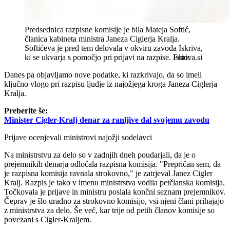
Predsednica razpisne komisije je bila Mateja Softić,
članica kabineta ministra Janeza Ciglerja Kralja.
Softićeva je pred tem delovala v okviru zavoda Iskriva,
ki se ukvarja s pomočjo pri prijavi na razpise.
Iskriva.si
Danes pa objavljamo nove podatke, ki razkrivajo, da so imeli
ključno vlogo pri razpisu ljudje iz najožjega kroga Janeza Ciglerja
Kralja.
Preberite še:
Minister Cigler-Kralj denar za ranljive dal svojemu zavodu
Prijave ocenjevali ministrovi najožji sodelavci
Na ministrstvu za delo so v zadnjih dneh poudarjali, da je o
prejemnikih denarja odločala razpisna komisija. "Prepričan sem, da
je razpisna komisija ravnala strokovno," je zatrjeval Janez Cigler
Kralj. Razpis je tako v imenu ministrstva vodila petčlanska komisija.
Točkovala je prijave in ministru poslala končni seznam prejemnikov.
Čeprav je šlo uradno za strokovno komisijo, vsi njeni člani prihajajo
z ministrstva za delo. Še več, kar trije od petih članov komisije so
povezani s Cigler-Kraljem.