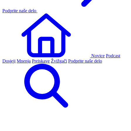
Podprite naše delo
Novice
Podcast
Dosjeji
Mnenja
Preiskave
Žvižgači
Podprite naše delo