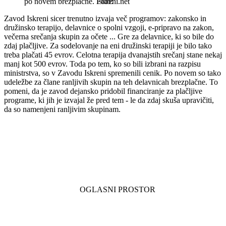
po novem brezplačne.
Iskreni.net
Zavod Iskreni sicer trenutno izvaja več programov: zakonsko in
družinsko terapijo, delavnice o spolni vzgoji, e-pripravo na zakon,
večerna srečanja skupin za očete ... Gre za delavnice, ki so bile do
zdaj plačljive. Za sodelovanje na eni družinski terapiji je bilo tako
treba plačati 45 evrov. Celotna terapija dvanajstih srečanj stane nekaj
manj kot 500 evrov. Toda po tem, ko so bili izbrani na razpisu
ministrstva, so v Zavodu Iskreni spremenili cenik. Po novem so tako
udeležbe za člane ranljivih skupin na teh delavnicah brezplačne. To
pomeni, da je zavod dejansko pridobil financiranje za plačljive
programe, ki jih je izvajal že pred tem - le da zdaj skuša upravičiti,
da so namenjeni ranljivim skupinam.