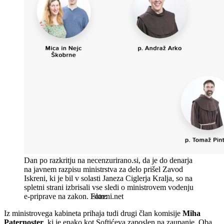
Dan po razkritju na necenzurirano.si, da je do denarja
na javnem razpisu ministrstva za delo prišel Zavod
Iskreni, ki je bil v solasti Janeza Ciglerja Kralja, so na
spletni strani izbrisali vse sledi o ministrovem vodenju
e-priprave na zakon.
Iskreni.net
Iz ministrovega kabineta prihaja tudi drugi član komisije
Miha
Paternoster
, ki je enako kot Softićeva zaposlen na zaupanje. Oba