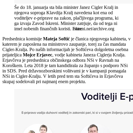
Še do 18. januarja sta bila minister Janez Cigler Kralj in
njegova soproga Klavdija Kralj navedena kot ena od
voditeljev e-priprave na zakon, plačljivega programa, ki
ga izvaja Zavod Iskreni. Minister zatrjuje, da od tega ni
imel nobenih finančnih koristi.
Iskreni.net/archive.org
Predsednica komisije
Mateja Softić
je članica njegovega kabineta, v
katerem je zaposlena na ministrovo zaupanje, torej za čas mandata
Cigler-Kralja. Po naših informacijah je Softićeva dolgoletna osebna
prijateljica
Mojce Erjavec
, vodje kabineta Janeza Ciglerja Kralja.
Erjavčeva je predsednica občinskega odbora NSi v Ravnah na
Koroškem. Leta 2018 je tam kandidirala za županjo s podporo NSi
in SDS. Pred državnozborskimi volitvami je v kampanji pomagala
NSi in Cigler-Kralju. V letih pred tem sta Softićeva in Erjavčeva
skupaj sodelovali pri najmanj enem projektu.