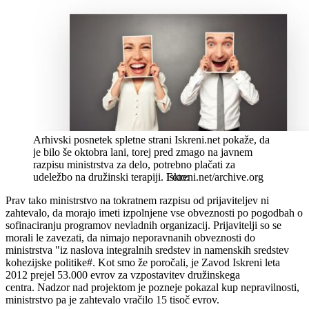
Arhivski posnetek spletne strani Iskreni.net pokaže, da
je bilo še oktobra lani, torej pred zmago na javnem
razpisu ministrstva za delo, potrebno plačati za
udeležbo na družinski terapiji.
Iskreni.net/archive.org
Prav tako ministrstvo na tokratnem razpisu od prijaviteljev ni
zahtevalo, da morajo imeti izpolnjene vse obveznosti po pogodbah o
sofinaciranju programov nevladnih organizacij. Prijavitelji so se
morali le zavezati, da nimajo neporavnanih obveznosti do
ministrstva "iz naslova integralnih sredstev in namenskih sredstev
kohezijske politike#. Kot smo že poročali, je Zavod Iskreni leta
2012 prejel 53.000 evrov za vzpostavitev družinskega
centra. Nadzor nad projektom je pozneje pokazal kup nepravilnosti,
ministrstvo pa je zahtevalo vračilo 15 tisoč evrov.