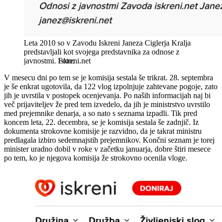
Leta 2010 so v Zavodu Iskreni Janeza Ciglerja Kralja
predstavljali kot svojega predstavnika za odnose z
javnostmi.
Iskreni.net
V mesecu dni po tem se je komisija sestala še trikrat. 28. septembra
je še enkrat ugotovila, da 122 vlog izpolnjuje zahtevane pogoje, zato
jih je uvrstila v postopek ocenjevanja. Po naših informacijah naj bi
več prijaviteljev že pred tem izvedelo, da jih je ministrstvo uvrstilo
med prejemnike denarja, a so nato s seznama izpadli. Tik pred
koncem leta, 22. decembra, se je komisija sestala še zadnjič. Iz
dokumenta strokovne komisije je razvidno, da je takrat ministru
predlagala izbiro sedemnajstih prejemnikov. Končni seznam je torej
minister uradno dobil v roke v začetku januarja, dobre štiri mesece
po tem, ko je njegova komisija že strokovno ocenila vloge.