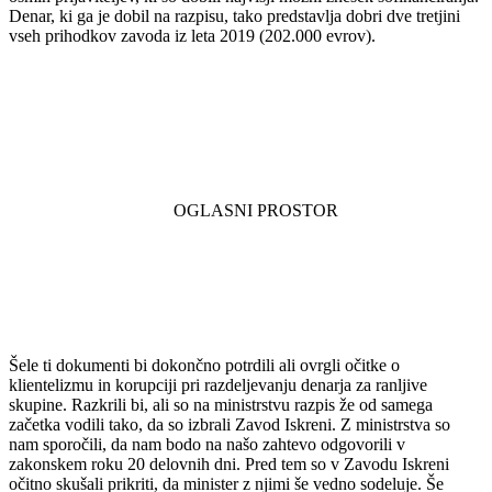
Denar, ki ga je dobil na razpisu, tako predstavlja dobri dve tretjini
vseh prihodkov zavoda iz leta 2019 (202.000 evrov).
Šele ti dokumenti bi dokončno potrdili ali ovrgli očitke o
klientelizmu in korupciji pri razdeljevanju denarja za ranljive
skupine. Razkrili bi, ali so na ministrstvu razpis že od samega
začetka vodili tako, da so izbrali Zavod Iskreni. Z ministrstva so
nam sporočili, da nam bodo na našo zahtevo odgovorili v
zakonskem roku 20 delovnih dni. Pred tem so v Zavodu Iskreni
očitno skušali prikriti, da minister z njimi še vedno sodeluje. Še