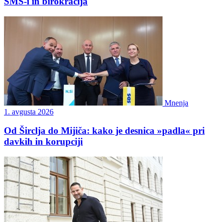
SMS-i in birokracija
Mnenja
1. avgusta 2026
Od Širclja do Mijiča: kako je desnica »padla« pri
davkih in korupciji