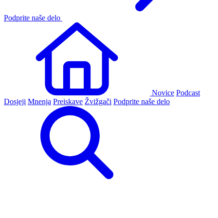
Podprite naše delo
Novice
Podcast
Dosjeji
Mnenja
Preiskave
Žvižgači
Podprite naše delo