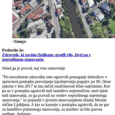
/
Google
Preberite še:
Zdravnik, ki zavida čistilkam: gradil vilo, živel pa v
neprofitnem stanovanju
Sklad ga je pozval, naj vrne stanovanje
"Pri navedenem zdravniku smo ugotovili preseganje dohodkov v
upravnem postopku preverjanja izpolnjevanja pogojev po 90. členu
zakona v letu 2017 in mu začeli zaračunavati tržno najemnino. Ker
pa so v postopku ugotovili tudi lastništvo nepremičnin, med njimi
tudi stanovanja, so ga pozvali na vrnitev neprofitnega najemnega
stanovanja," so pojasnili v javnem stanovanjskem skladu Mestne
občine Ljubljana. A ker so kasneje v postopku ugotovili, da ne gre
za lastništvo primernega stanovanja, za izselitev ni bilo pravne
podlage, dodajajo.