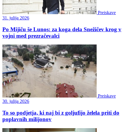
Preiskave
31. julija 2026
Po Mijiču še Lunos: za koga dela Snežičev krog v
vojni med prezračevalci
Preiskave
30. julija 2026
To so podjetja, ki naj bi z goljufijo želela priti do
poplavnih milijonov