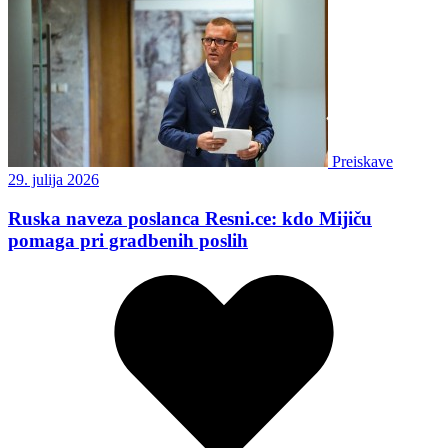
Preiskave
29. julija 2026
Ruska naveza poslanca Resni.ce: kdo Mijiču
pomaga pri gradbenih poslih