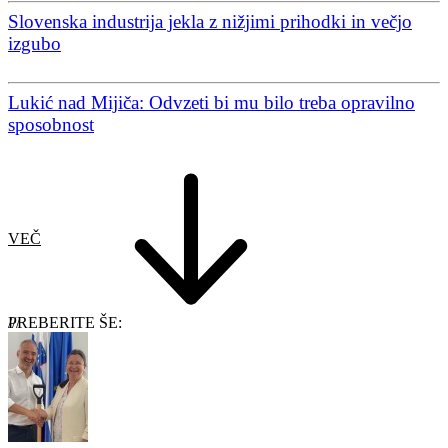
Slovenska industrija jekla z nižjimi prihodki in večjo
izgubo
Lukić nad Mijiča: Odvzeti bi mu bilo treba opravilno
sposobnost
VEČ
PREBERITE ŠE: