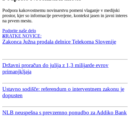
Podpora kakovostnemu novinarstvu pomeni vlaganje v medijski
prostor, kjer so informacije preverjene, kontekst jasen in javni interes
na prvem mestu.
Podprite naše delo
KRATKE NOVICE:
Zakonca Južna prodala delnice Telekoma Slovenije
Državni proračun do julija z 1,3 milijarde evrov
primanjkljaja
Ustavno sodišče: referendum o interventnem zakonu je
dopusten
NLB neuspešna s prevzemno ponudbo za Addiko Bank