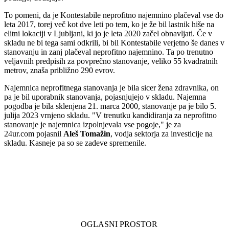
To pomeni, da je Kontestabile neprofitno najemnino plačeval vse do
leta 2017, torej več kot dve leti po tem, ko je že bil lastnik hiše na
elitni lokaciji v Ljubljani, ki jo je leta 2020 začel obnavljati. Če v
skladu ne bi tega sami odkrili, bi bil Kontestabile verjetno še danes v
stanovanju in zanj plačeval neprofitno najemnino. Ta po trenutno
veljavnih predpisih za povprečno stanovanje, veliko 55 kvadratnih
metrov, znaša približno 290 evrov.
Najemnica neprofitnega stanovanja je bila sicer žena zdravnika, on
pa je bil uporabnik stanovanja, pojasnjujejo v skladu. Najemna
pogodba je bila sklenjena 21. marca 2000, stanovanje pa je bilo 5.
julija 2023 vrnjeno skladu. "V trenutku kandidiranja za neprofitno
stanovanje je najemnica izpolnjevala vse pogoje," je za
24ur.com pojasnil
Aleš Tomažin
, vodja sektorja za investicije na
skladu. Kasneje pa so se zadeve spremenile.