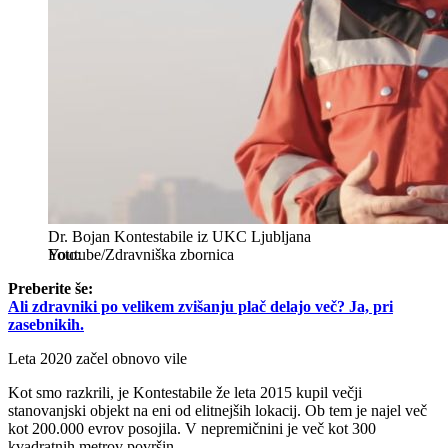
Dr. Bojan Kontestabile iz UKC Ljubljana
Youtube/Zdravniška zbornica
Preberite še:
Ali zdravniki po velikem zvišanju plač delajo več? Ja, pri
zasebnikih.
Leta 2020 začel obnovo vile
Kot smo razkrili, je Kontestabile že leta 2015 kupil večji
stanovanjski objekt na eni od elitnejših lokacij. Ob tem je najel več
kot 200.000 evrov posojila. V nepremičnini je več kot 300
kvadratnih metrov površin.