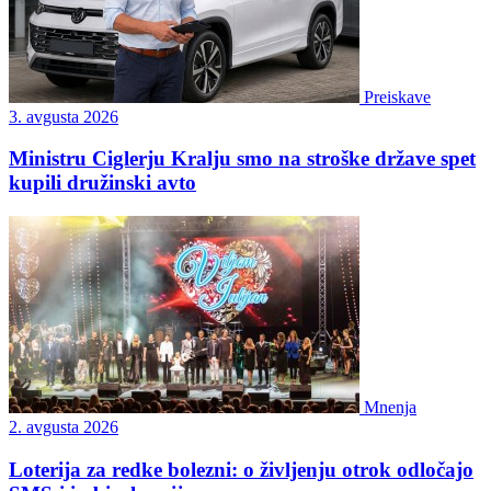
Preiskave
3. avgusta 2026
Ministru Ciglerju Kralju smo na stroške države spet
kupili družinski avto
Mnenja
2. avgusta 2026
Loterija za redke bolezni: o življenju otrok odločajo