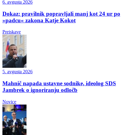
6. avgusta 2026
Dokaz: pravilnik popravljali manj kot 24 ur po
»padcu« zakona Katje Kokot
Preiskave
5. avgusta 2026
Mahnič napada ustavne sodnike, ideolog SDS
Jambrek o ignoriranju odločb
Novice