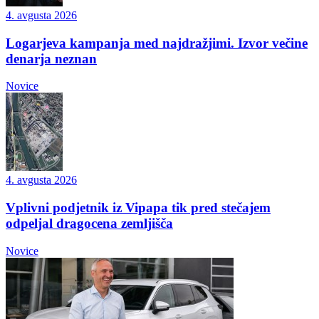
4. avgusta 2026
Logarjeva kampanja med najdražjimi. Izvor večine
denarja neznan
Novice
4. avgusta 2026
Vplivni podjetnik iz Vipapa tik pred stečajem
odpeljal dragocena zemljišča
Novice