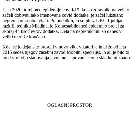
Leta 2020, torej med epidemijo covid-19, ko so zdravniki na veliko
začeli dobivati tako imenovane covid dodatke, je začel luksuzno
nepremičnino obnavljati. Po podatkih, ki so jih iz UKC Ljubljana
razkrili tedniku Mladina, je Kontestabile med epidemijo prejel za
skoraj 44 tisoč evrov dodatka. Dela na nepremičnini so danes v
veliki meri že končana.
Kdaj se je dejansko preselil v novo vilo, v kateri je imel že od leta
2015 sedež njegov zasebni zavod Mobilni specialist, in ali je bilo to
pred vrnitvijo stanovanja javnemu stanovanjskemu skladu, ni znano.