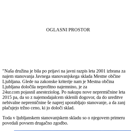
"Naša družina je bila po prijavi na javni razpis leta 2001 izbrana za
najem stanovanja Javnega stanovanjskega sklada Mestne občine
Ljubljana. Glede na zakonske kriterije nam je Mestna občina
Ljubljana določila neprofitno najemnino, je za
24ur.com pojasnil anesteziolog. Po nakupu nove nepremičnine leta
2015 pa, da so z najemodajalcem sklenili dogovor, da do ureditve
nebivalne nepremičnine še naprej uporabljajo stanovanje, a da zanj
plačujejo tržno ceno, ki jo določi sklad.
Toda v ljubljanskem stanovanjskem skladu so o njegovem primeru
povedali povsem drugačno zgodbo.