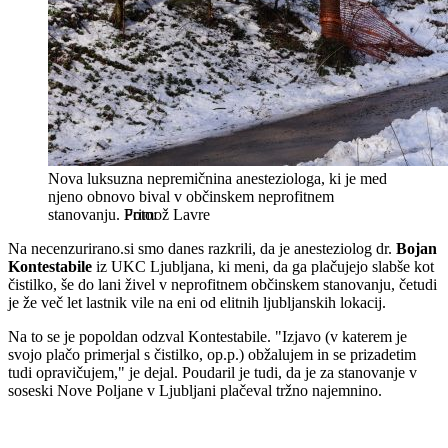
Nova luksuzna nepremičnina anesteziologa, ki je med
njeno obnovo bival v občinskem neprofitnem
stanovanju.
Primož Lavre
Na necenzurirano.si smo danes razkrili, da je anesteziolog dr.
Bojan
Kontestabile
iz UKC Ljubljana, ki meni, da ga plačujejo slabše kot
čistilko, še do lani živel v neprofitnem občinskem stanovanju, četudi
je že več let lastnik vile na eni od elitnih ljubljanskih lokacij.
Na to se je popoldan odzval Kontestabile. "Izjavo (v katerem je
svojo plačo primerjal s čistilko, op.p.) obžalujem in se prizadetim
tudi opravičujem," je dejal. Poudaril je tudi, da je za stanovanje v
soseski Nove Poljane v Ljubljani plačeval tržno najemnino.