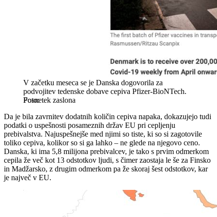
V začetku meseca se je Danska dogovorila za
podvojitev tedenske dobave cepiva Pfizer-BioNTech.
Posnetek zaslona
Da je bila zavrnitev dodatnih količin cepiva napaka, dokazujejo tudi
podatki o uspešnosti posameznih držav EU pri cepljenju
prebivalstva. Najuspešnejše med njimi so tiste, ki so si zagotovile
toliko cepiva, kolikor so si ga lahko – ne glede na njegovo ceno.
Danska, ki ima 5,8 milijona prebivalcev, je tako s prvim odmerkom
cepila že več kot 13 odstotkov ljudi, s čimer zaostaja le še za Finsko
in Madžarsko, z drugim odmerkom pa že skoraj šest odstotkov, kar
je največ v EU.