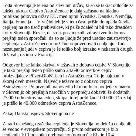
Toda Slovenija je le ena od številnih držav, ki so se takrat odločile za
takšen ukrep. Cepivo AstroZenece je dala začasno na hladno
približno polovica držav EU, med njimi Švedska, Danska, Nemčija,
Italija, Francija ... V večini teh je v tem času prišlo do upada števila
cepljenj na sto tisoč prebivalcev, ki pa še zdaleč ni bil tako drastičen
kot v Sloveniji. Res je, da so iz posameznih zdravstvenih domov
prejšnji teden sporočali, da so se ljudje že pred uradno zaustavitvijo
cepljenja z AstroZeneco množično odpovedovali cepljenju. Toda
nezaupanje ljudi v cepiva je še toliko bolj izrazito v nekaterih drugih
državah, recimo v Franciji.
Odgovor bi se lahko skrival v težavah z dobavo cepiv. V Slovenijo
je tako prejšnji teden prišlo samo 24.690 odmerkov cepiv
proizvajalcev Pfizer-BioNTech in AstraZeneca. To je najmanj v
skoraj dveh mesecih. Največje težave so z dobavo cepiva
AstraZenece. Po prvotnih napovedih bi moralo to podjetje v marcu
v Slovenijo ob prejšnjih naročilih v povprečju dobaviti še dodatnih
25.000 odmerkov na teden, skupaj torej približno 100.000. Do zdaj
je prišlo le 40.800 odmerkov cepiva AstraZenece.
Zakaj Danski uspeva, Sloveniji pa ne
Zaradi uspešnega začetka cepljenja je Slovenija po deležu cepljenih
še vedno v evropskem povprečju. S prvim odmerkom je bilo
cepljenih 10,1 odstotka prebivalcev (povprečje EU je 10,4