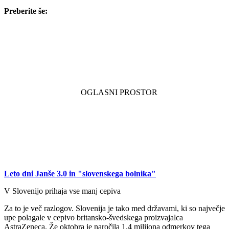
Preberite še:
Leto dni Janše 3.0 in "slovenskega bolnika"
V Slovenijo prihaja vse manj cepiva
Za to je več razlogov. Slovenija je tako med državami, ki so največje
upe polagale v cepivo britansko-švedskega proizvajalca
AstraZeneca. Že oktobra je naročila 1,4 milijona odmerkov tega