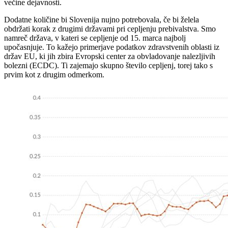
večine dejavnosti.
Dodatne količine bi Slovenija nujno potrebovala, če bi želela
obdržati korak z drugimi državami pri cepljenju prebivalstva. Smo
namreč država, v kateri se cepljenje od 15. marca najbolj
upočasnjuje. To kažejo primerjave podatkov zdravstvenih oblasti iz
držav EU, ki jih zbira Evropski center za obvladovanje nalezljivih
bolezni (ECDC). Ti zajemajo skupno število cepljenj, torej tako s
prvim kot z drugim odmerkom.