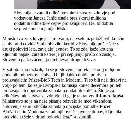
Slovenija je zaradi odločitve ministrstva za zdravje pod
vodstvom Janeza Janše ostala brez skoraj milijona
dodatnih odmerkov cepiv proizvajalcev. Del bi dobila
še pred koncem junija.
STA
Ministrstvo za zdravje je s trditvami, da vseh razpoložljivih količin
cepiv proti covid-19 ni dobavilo, ker bi v Slovenijo prišle šele v
drugi polovici leta, zavajalo javnost. To se zdaj kaže kot ena
ključnih napak, zaradi katere je pri cepljenju prišlo do zastoja,
Slovenijo pa že začenjajo prehitevati druge države.
V soboto smo razkrili, da se je Slovenija odrekla skoraj milijonu
dodatnih odmerkov cepiv, ki bi jih lahko dobila pri dveh
proizvajalcih: Pfizer-BioNTech in Moderni. Ti so bili naši državi na
voljo po tem, ko se je Evropska komisija konec decembra pri teh
proizvajalcih dogovorila za nakup dodatnih količin. Šlo je za
odločitev ministrstva za zdravje, ki ga je takrat vodil
Janez Janša
.
Ministrstvo se je na naše pisanje odzvalo že med vikendom.
"Slovenija se ni odločila za nakup opcijske ponudbe Pfizer-
BioNTech in Moderna zaradi njihove časovnice dobav, ki je bila
predvidena šele v drugi polovici leta," so zatrdili.