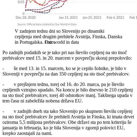
V zadnjem tednu dni so Slovenijo po dinamiki
cepljenja med drugim prehitele Avstrija, Finska, Danska
in Portugalska.
Our world in data
Po zadnjih podatkih se je tako pri nas število cepljenj na sto tisoč
prebivalcev med 15. in 20. marcem v povprečju skoraj prepolovilo:
- še med 13. in 15. marcem, ko se je cepilo šolnike, je bilo v
Sloveniji v povprečju na dan 350 cepljenj na sto tisoč prebivalcev.
- v prejšnjem tednu, torej od 16. do 20. marca, pa je število
cepljenih vztrajno upadalo. Na koncu je bilo dnevno le 210 cepljenj
na sto tisoč prebivalcev, torej 40 odstotkov manj. Takšnega upada v
tem času ni zabeležila nobena država EU.
- v zadnjih dneh sta tako Slovenijo po skupnem številu cepljenj
na sto tisoč prebivalcev že prehiteli Avstrija in Finska, ki imata devet
oziroma 5,5 milijona prebivalcev. Obe državi sta po tem kriteriju še
januarja in februarja, ko je bila Slovenija v zgornji polovici EU,
krepko zaostajali za nami.