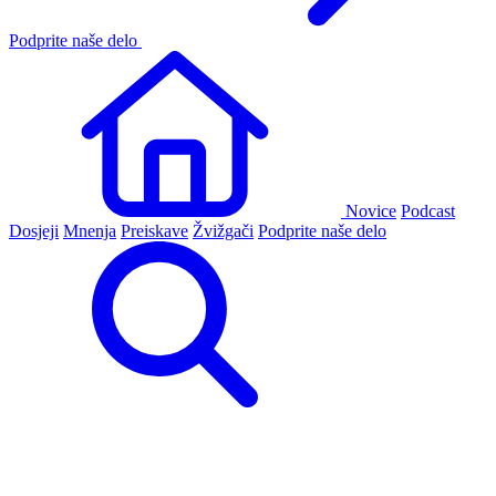
Podprite naše delo
Novice
Podcast
Dosjeji
Mnenja
Preiskave
Žvižgači
Podprite naše delo