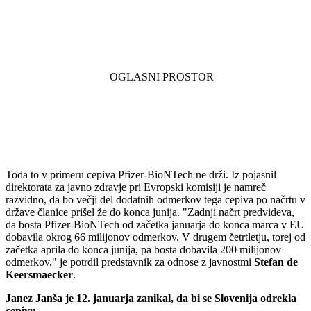
Toda to v primeru cepiva Pfizer-BioNTech ne drži. Iz pojasnil
direktorata za javno zdravje pri Evropski komisiji je namreč
razvidno, da bo večji del dodatnih odmerkov tega cepiva po načrtu v
države članice prišel že do konca junija. "Zadnji načrt predvideva,
da bosta Pfizer-BioNTech od začetka januarja do konca marca v EU
dobavila okrog 66 milijonov odmerkov. V drugem četrtletju, torej od
začetka aprila do konca junija, pa bosta dobavila 200 milijonov
odmerkov," je potrdil predstavnik za odnose z javnostmi
Stefan de
Keersmaecker
.
Janez Janša je 12. januarja zanikal, da bi se Slovenija odrekla
cepivu