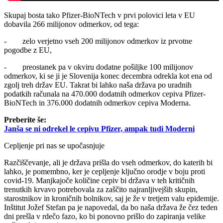
Skupaj bosta tako Pfizer-BioNTech v prvi polovici leta v EU
dobavila 266 milijonov odmerkov, od tega:
- zelo verjetno vseh 200 milijonov odmerkov iz prvotne
pogodbe z EU,
- preostanek pa v okviru dodatne pošiljke 100 milijonov
odmerkov, ki se ji je Slovenija konec decembra odrekla kot ena od
zgolj treh držav EU. Takrat bi lahko naša država po uradnih
podatkih računala na 470.000 dodatnih odmerkov cepiva Pfizer-
BioNTech in 376.000 dodatnih odmerkov cepiva Moderna.
Preberite še:
Janša se ni odrekel le cepivu Pfizer, ampak tudi Moderni
Cepljenje pri nas se upočasnjuje
Razčiščevanje, ali je država prišla do vseh odmerkov, do katerih bi
lahko, je pomembno, ker je cepljenje ključno orodje v boju proti
covid-19. Manjkajoče količine cepiv bi država v teh kritičnih
trenutkih krvavo potrebovala za zaščito najranljivejših skupin,
starostnikov in kroničnih bolnikov, saj je že v tretjem valu epidemije.
Inštitut Jožef Stefan pa je napovedal, da bo naša država že čez teden
dni prešla v rdečo fazo, ko bi ponovno prišlo do zapiranja velike