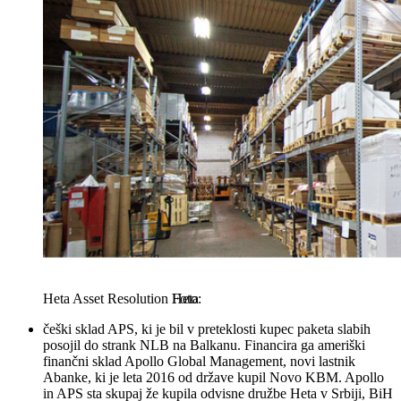
Heta Asset Resolution
Heta
češki sklad APS, ki je bil v preteklosti kupec paketa slabih
posojil do strank NLB na Balkanu. Financira ga ameriški
finančni sklad Apollo Global Management, novi lastnik
Abanke, ki je leta 2016 od države kupil Novo KBM. Apollo
in APS sta skupaj že kupila odvisne družbe Heta v Srbiji, BiH