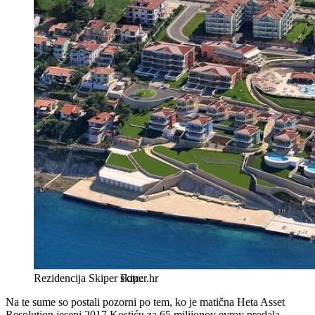
Rezidencija Skiper
skiper.hr
Na te sume so postali pozorni po tem, ko je matična Heta Asset
Resolution jeseni 2017 Kostiću za 65 milijonov evrov prodala