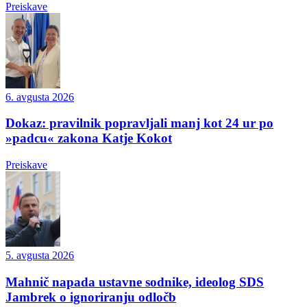
Preiskave
6. avgusta 2026
Dokaz: pravilnik popravljali manj kot 24 ur po
»padcu« zakona Katje Kokot
Preiskave
5. avgusta 2026
Mahnič napada ustavne sodnike, ideolog SDS
Jambrek o ignoriranju odločb