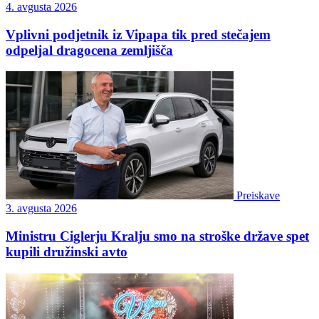
4. avgusta 2026
Vplivni podjetnik iz Vipapa tik pred stečajem
odpeljal dragocena zemljišča
Preiskave
3. avgusta 2026
Ministru Ciglerju Kralju smo na stroške države spet
kupili družinski avto