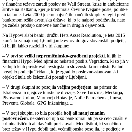
v finančne težave zaradi poslov na Wall Streetu, krize in ambiciozne
širitve na Balkanu, kjer je kreditirala številne tvegane posle, politike
in tajkune. Leta 2009 je eno največjih bančnih skupin v regiji pred
bankrotom rešila avstrijska država, ki jo je najprej podržavila, nato
pa začela prodajo osnovne bančne in drugih dejavnosti.
Na Hypovi slabi banki, družbi Heta Asset Resolution, je leta 2015
končalo za najmanj 1,6 milijarde evrov dolgov slovenskih podjetij,
ki bi jih lahko razdelili v tri skupine:
– V prvi so
veliki nepremičninsko-gradbeni projekti
, ki jih je
financiral Hypo. Med njimi so nekateri posli z Vegradom, ki so jih v
zadnjih letih preiskovali avstrijski in slovenski kriminalisti. Pa tudi
posojilo podjetju Tridana, ki je zgradilo poslovno-stanovanjski
objekt Situla ob železniški postaji v Ljubljani.
– V drugi skupini so posojila
večjim podjetjem
, na primer do
Istrabenza in njegove turistične divizije, Save Turizma, Merkurja,
Pivovarne Union, Marmorja Hotavlje, Nafte Petrochema, Imosa,
Preventa Globala, GPG Inženiringa ...
– V tretji skupini so bila posojila
bolj ali manj znanim
poslovnežem
, nekateri od njih so bankrotirali ali pa se celo znašli v
kriminalističnih ali davčnih preiskavah. Med tistimi, ki so očitno
brez težav v Hypu dobili tudi večmilijonska posojila, je podjetje v