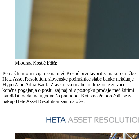
Miodrag Kostić
STA
Po naših informacijah je namreč Kostić prvi favorit za nakup družbe
Heta Asset Resolution, slovenske podružnice slabe banke nekdanje
Hypo Alpe Adria Bank. Z avstrijsko matično družbo je že začel
končna pogajanja o poslu, saj naj bi v postopku prodaje med štirimi
kandidati oddal najugodnejšo ponudbo. Kot smo že poročali, se za
nakup Hete Asset Resolution zanimajo še: