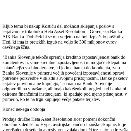
Kljub temu bi nakup Kostiću dal možnost sklepanja poslov s
terjatvami v trikotniku Heta Asset Resolution – Gorenjska Banka –
AIK Banka. Dobiček bi se mu verjetno najbolj izplačalo puščati v
Heti, ki ima iz preteklih izgub na voljo še 300 milijonov evrov
davčnega ščita.
"Banka Slovenije tekoče spremlja kreditno izpostavljenost bank do
komitentov. Iz same kreditne izpostavljenosti ni mogoče sklepati na
natančnejšo vsebino terjatve, ki jo ima banka do komitenta, zato
Banka Slovenije v primeru večjih povečanj izpostavljenosti opravi
potrebne poizvedbe v skladu s svojimi pristojnostmi. Banke paketov
terjatev praviloma ne kupujejo," so nam na Banki Slovenije
odgovorili na vprašanje, ali imajo kakršenkoli pregled nad bankami
oziroma finančnimi institucijami, ki spadajo pod njeno pristojnost, v
primerih, ko te na trgu kupujejo večje pakete terjatev.
Konec nekega obdobja
Prodaja družbe Heta Asset Resolution sicer pomeni dokončni
obračun z dediščino Hypa, avstrijske bančno-lizinške skupine, ki je
v prejšnjem desetletju agresivno usvajala domači trg, nato pa je zašla