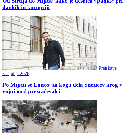
Od Širclja do Mijiča: kako je desnica »padla« pri
davkih in korupciji
Preiskave
31. julija 2026
Po Mijiču še Lunos: za koga dela Snežičev krog v
vojni med prezračevalci