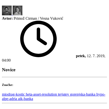
Avtor:
Primož Cirman / Vesna Vuković
petek,
12. 7. 2019,
04:00
Novice
Značke:
miodrag-kostic
heta-asset-resolution
terjatev
gorenjska-banka
hypo-
alpe-adria
aik-banka