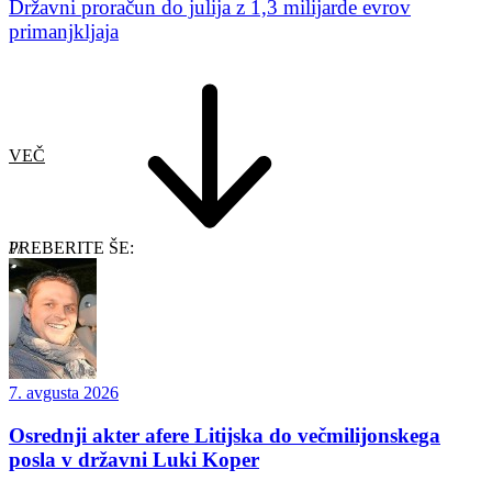
Državni proračun do julija z 1,3 milijarde evrov
primanjkljaja
VEČ
PREBERITE ŠE:
7. avgusta 2026
Osrednji akter afere Litijska do večmilijonskega
posla v državni Luki Koper