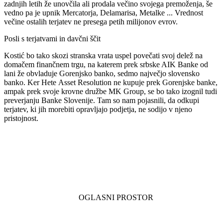
zadnjih letih že unovčila ali prodala večino svojega premoženja, še
vedno pa je upnik Mercatorja, Delamarisa, Metalke ... Vrednost
večine ostalih terjatev ne presega petih milijonov evrov.
Posli s terjatvami in davčni ščit
Kostić bo tako skozi stranska vrata uspel povečati svoj delež na
domačem finančnem trgu, na katerem prek srbske AIK Banke od
lani že obvladuje Gorenjsko banko, sedmo največjo slovensko
banko. Ker Hete Asset Resolution ne kupuje prek Gorenjske banke,
ampak prek svoje krovne družbe MK Group, se bo tako izognil tudi
preverjanju Banke Slovenije. Tam so nam pojasnili, da odkupi
terjatev, ki jih morebiti opravljajo podjetja, ne sodijo v njeno
pristojnost.