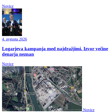
Novice
4. avgusta 2026
Logarjeva kampanja med najdražjimi. Izvor večine
denarja neznan
Novice
Novice