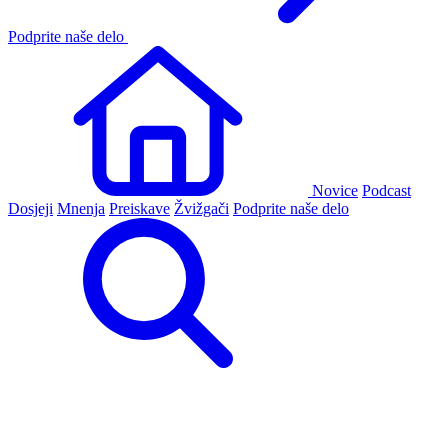
Podprite naše delo
Novice
Podcast
Dosjeji
Mnenja
Preiskave
Žvižgači
Podprite naše delo