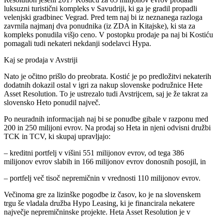
luksuzni turistični kompleks v Savudriji, ki ga je gradil propadli
velenjski gradbinec Vegrad. Pred tem naj bi iz neznanega razloga
zavrnila najmanj dva ponudnika (iz ZDA in Kitajske), ki sta za
kompleks ponudila višjo ceno. V postopku prodaje pa naj bi Kostiću
pomagali tudi nekateri nekdanji sodelavci Hypa.
Kaj se prodaja v Avstriji
Nato je očitno prišlo do preobrata. Kostić je po predložitvi nekaterih
dodatnih dokazil ostal v igri za nakup slovenske podružnice Hete
Asset Resolution. To je ustrezalo tudi Avstrijcem, saj je že takrat za
slovensko Heto ponudil največ.
Po neuradnih informacijah naj bi se ponudbe gibale v razponu med
200 in 250 milijoni evrov. Na prodaj so Heta in njeni odvisni družbi
TCK in TCV, ki skupaj upravljajo:
– kreditni portfelj v višini 551 milijonov evrov, od tega 386
milijonov evrov slabih in 166 milijonov evrov donosnih posojil, in
– portfelj več tisoč nepremičnin v vrednosti 110 milijonov evrov.
Večinoma gre za lizinške pogodbe iz časov, ko je na slovenskem
trgu še vladala družba Hypo Leasing, ki je financirala nekatere
največje nepremičninske projekte. Heta Asset Resolution je v