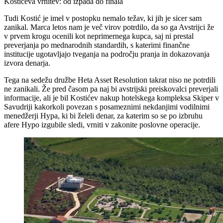
Kostićeva vrnitev: od izpada do finala
Tudi Kostić je imel v postopku nemalo težav, ki jih je sicer sam
zanikal. Marca letos nam je več virov potrdilo, da so ga Avstrijci že
v prvem krogu ocenili kot neprimernega kupca, saj ni prestal
preverjanja po mednarodnih standardih, s katerimi finančne
institucije ugotavljajo tveganja na področju pranja in dokazovanja
izvora denarja.
Tega na sedežu družbe Heta Asset Resolution takrat niso ne potrdili
ne zanikali. Že pred časom pa naj bi avstrijski preiskovalci preverjali
informacije, ali je bil Kostićev nakup hotelskega kompleksa Skiper v
Savudriji kakorkoli povezan s posameznimi nekdanjimi vodilnimi
menedžerji Hypa, ki bi želeli denar, za katerim so se po izbruhu
afere Hypo izgubile sledi, vrniti v zakonite poslovne operacije.