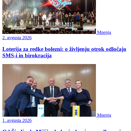
Mnenja
2. avgusta 2026
Loterija za redke bolezni: o življenju otrok odločajo
SMS-i in birokracija
Mnenja
1. avgusta 2026