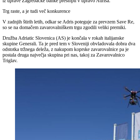
iz uprave Zagrebačke banke prestopil v upravo Adrisa.
Trg raste, a je tudi več konkurence
V zadnjih štirih letih, odkar se Adris poteguje za prevzem Save Re,
so se na domačem zavarovalniškem trgu zgodili veliki premiki.
Družba Adriatic Slovenica (AS) je končala v rokah italijanske
skupine Generali. Ta je pred tem v Sloveniji obvladovala dobra dva
odstotka tržnega deleža, z nakupom koprske zavarovalnice pa je
postala druga največja skupina pri nas, takoj za Zavarovalnico
Triglav.