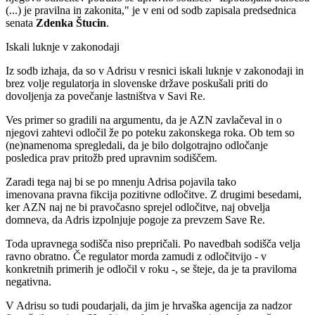
(...) je pravilna in zakonita," je v eni od sodb zapisala predsednica
senata
Zdenka Štucin
.
Iskali luknje v zakonodaji
Iz sodb izhaja, da so v Adrisu v resnici iskali luknje v zakonodaji in
brez volje regulatorja in slovenske države poskušali priti do
dovoljenja za povečanje lastništva v Savi Re.
Ves primer so gradili na argumentu, da je AZN zavlačeval in o
njegovi zahtevi odločil že po poteku zakonskega roka. Ob tem so
(ne)namenoma spregledali, da je bilo dolgotrajno odločanje
posledica prav pritožb pred upravnim sodiščem.
Zaradi tega naj bi se po mnenju Adrisa pojavila tako
imenovana pravna fikcija pozitivne odločitve. Z drugimi besedami,
ker AZN naj ne bi pravočasno sprejel odločitve, naj obvelja
domneva, da Adris izpolnjuje pogoje za prevzem Save Re.
Toda upravnega sodišča niso prepričali. Po navedbah sodišča velja
ravno obratno. Če regulator morda zamudi z odločitvijo - v
konkretnih primerih je odločil v roku -, se šteje, da je ta praviloma
negativna.
V Adrisu so tudi poudarjali, da jim je hrvaška agencija za nadzor