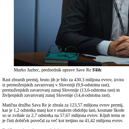
Marko Jazbec, predsednik uprave Save Re
STA
Rast zbranih premij, bruto jih je bilo za 430,3 milijona evrov, izvira
iz premoženjskih zavarovanj v Sloveniji (9,9-odstotna rast),
premoženjskih zavarovanj zunaj Slovenije (13,6-odstotna rast) in
življenjskih zavarovanj zunaj Slovenije (14,4-odstotna rast).
Matična družba Sava Re je zbrala za 123,57 milijona evrov premij,
kar je 1,2 odstotka manj kot v enakem obdobju lani, kosmate škode
so se zvišale za 2,7 odstotka na 57,67 milijona evrov. Kljub temu se
je čisti dobiček povečal za več kot tretjino na 41,42 milijona evrov.