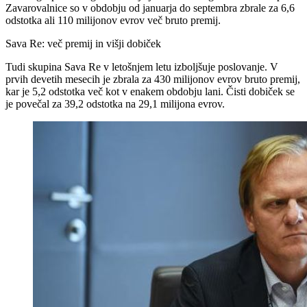
Zavarovalnice so v obdobju od januarja do septembra zbrale za 6,6
odstotka ali 110 milijonov evrov več bruto premij.
Sava Re: več premij in višji dobiček
Tudi skupina Sava Re v letošnjem letu izboljšuje poslovanje. V
prvih devetih mesecih je zbrala za 430 milijonov evrov bruto premij,
kar je 5,2 odstotka več kot v enakem obdobju lani. Čisti dobiček se
je povečal za 39,2 odstotka na 29,1 milijona evrov.