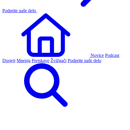
Podprite naše delo
Novice
Podcast
Dosjeji
Mnenja
Preiskave
Žvižgači
Podprite naše delo