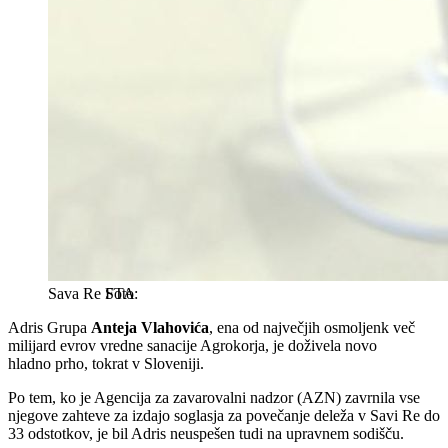
Sava Re
STA
Adris Grupa
Anteja Vlahovića
, ena od največjih osmoljenk več
milijard evrov vredne sanacije Agrokorja, je doživela novo
hladno prho, tokrat v Sloveniji.
Po tem, ko je Agencija za zavarovalni nadzor (AZN) zavrnila vse
njegove zahteve za izdajo soglasja za povečanje deleža v Savi Re do
33 odstotkov, je bil Adris neuspešen tudi na upravnem sodišču.