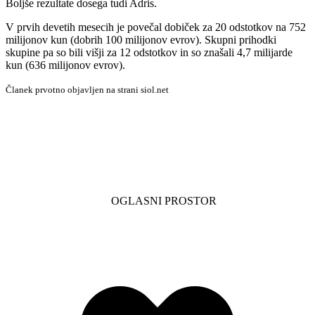
Boljše rezultate dosega tudi Adris.
V prvih devetih mesecih je povečal dobiček za 20 odstotkov na 752
milijonov kun (dobrih 100 milijonov evrov). Skupni prihodki
skupine pa so bili višji za 12 odstotkov in so znašali 4,7 milijarde
kun (636 milijonov evrov).
Članek prvotno objavljen na strani siol.net