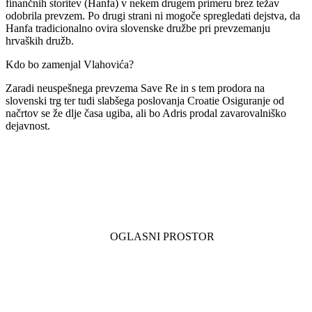
finančnih storitev (Hanfa) v nekem drugem primeru brez težav
odobrila prevzem. Po drugi strani ni mogoče spregledati dejstva, da
Hanfa tradicionalno ovira slovenske družbe pri prevzemanju
hrvaških družb.
Kdo bo zamenjal Vlahovića?
Zaradi neuspešnega prevzema Save Re in s tem prodora na
slovenski trg ter tudi slabšega poslovanja Croatie Osiguranje od
načrtov se že dlje časa ugiba, ali bo Adris prodal zavarovalniško
dejavnost.