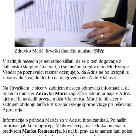
Zdravko Marić, hrvaški finančni minister
STA
V zadnjih mesecih je neuradno slišati, da se o tem dogovarja z
italijansko skupino Generali, ki se močno krepi v tem delu Evrope.
Vendar pa poznavalci razmer ocenjujejo, da Adris ne bo izstopil iz
zavarovalništva, dokler bo na njegovem čelu Ante Vlahović.
Na Hrvaškem je sicer v zadnjem mesecu odmevala informacija, da
finančni minister
Zdravko Marić
zapušča vlado in odhaja v Adris,
kjer naj bi nasledil prvega moža Vlahovića. Marić je bil sicer v
zadnjem obdobju tarča kritik zaradi svoje sporne vloge pri reševanju
Agrokorja.
Informacije o prihodu Marića so v Adrisu hitro zanikali. Po naših
informacijah kot mogočega Vlahovićevega naslednika omenjajo
predvsem
Marka Remenarja
, ki naj bi prav za ta namen lani poleti