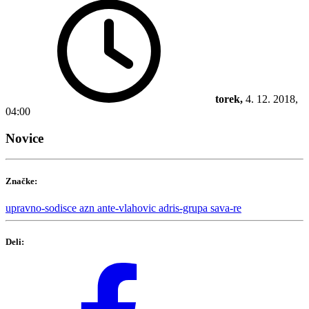
torek,
4. 12. 2018,
04:00
Novice
Značke:
upravno-sodisce
azn
ante-vlahovic
adris-grupa
sava-re
Deli: