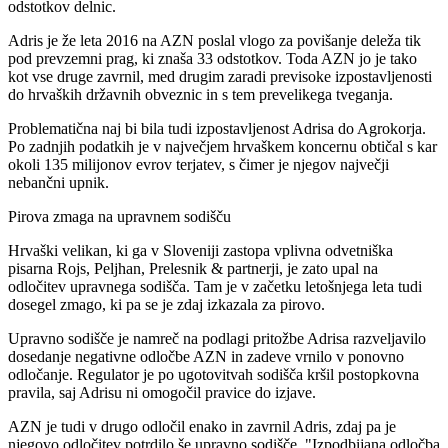
odstotkov delnic.
Adris je že leta 2016 na AZN poslal vlogo za povišanje deleža tik
pod prevzemni prag, ki znaša 33 odstotkov. Toda AZN jo je tako
kot vse druge zavrnil, med drugim zaradi previsoke izpostavljenosti
do hrvaških državnih obveznic in s tem prevelikega tveganja.
Problematična naj bi bila tudi izpostavljenost Adrisa do Agrokorja.
Po zadnjih podatkih je v največjem hrvaškem koncernu obtičal s kar
okoli 135 milijonov evrov terjatev, s čimer je njegov največji
nebančni upnik.
Pirova zmaga na upravnem sodišču
Hrvaški velikan, ki ga v Sloveniji zastopa vplivna odvetniška
pisarna Rojs, Peljhan, Prelesnik & partnerji, je zato upal na
odločitev upravnega sodišča. Tam je v začetku letošnjega leta tudi
dosegel zmago, ki pa se je zdaj izkazala za pirovo.
Upravno sodišče je namreč na podlagi pritožbe Adrisa razveljavilo
dosedanje negativne odločbe AZN in zadeve vrnilo v ponovno
odločanje. Regulator je po ugotovitvah sodišča kršil postopkovna
pravila, saj Adrisu ni omogočil pravice do izjave.
AZN je tudi v drugo odločil enako in zavrnil Adris, zdaj pa je
njegovo odločitev potrdilo še upravno sodišče. "Izpodbijana odločba