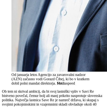
Od januarja letos Agencijo za zavarovalni nadzor
(AZN) začasno vodi Gorazd Čibej, ki bo v kratkem
dobil polni mandat direktorja.
Mediaspeed
Ob tem ni skrival ambicij, da bi svoj lastniški vpliv v Savi Re
bistveno povečal, čemur bolj ali manj prikrito nasprotuje slovenska
politika. Največja lastnica Save Re je namreč država, ki skupaj s
svojimi pokojninskimi in vzajemnimi skladi obvladuje okoli 40