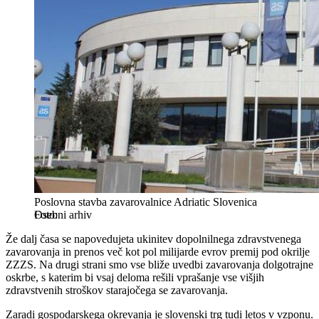
Poslovna stavba zavarovalnice Adriatic Slovenica
Osebni arhiv
Že dalj časa se napovedujeta ukinitev dopolnilnega zdravstvenega
zavarovanja in prenos več kot pol milijarde evrov premij pod okrilje
ZZZS. Na drugi strani smo vse bliže uvedbi zavarovanja dolgotrajne
oskrbe, s katerim bi vsaj deloma rešili vprašanje vse višjih
zdravstvenih stroškov starajočega se zavarovanja.
Zaradi gospodarskega okrevanja je slovenski trg tudi letos v vzponu.