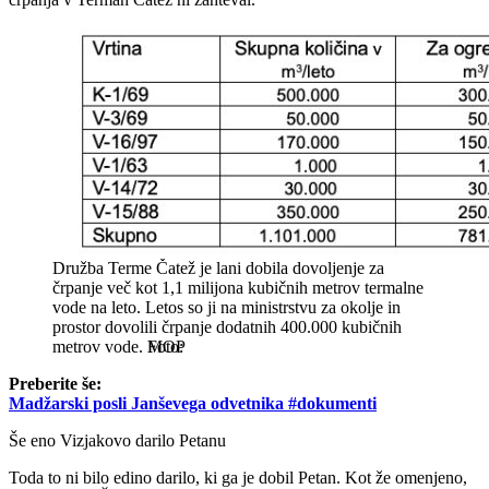
Družba Terme Čatež je lani dobila dovoljenje za
črpanje več kot 1,1 milijona kubičnih metrov termalne
vode na leto. Letos so ji na ministrstvu za okolje in
prostor dovolili črpanje dodatnih 400.000 kubičnih
metrov vode.
MOP
Preberite še:
Madžarski posli Janševega odvetnika #dokumenti
Še eno Vizjakovo darilo Petanu
Toda to ni bilo edino darilo, ki ga je dobil Petan. Kot že omenjeno,