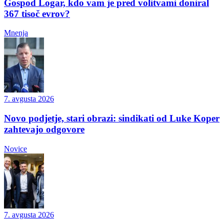
Gospod Logar, kdo vam je pred volitvami doniral
367 tisoč evrov?
Mnenja
7. avgusta 2026
Novo podjetje, stari obrazi: sindikati od Luke Koper
zahtevajo odgovore
Novice
7. avgusta 2026