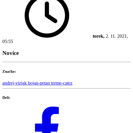
torek,
2. 11. 2021,
05:55
Novice
Značke:
andrej-vizjak
bojan-petan
terme-catez
Deli: