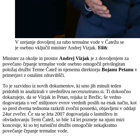
V urejanje dovoljenj za rabo termalne vode v Čatežu se
je osebno vključil minister Andrej Vizjak.
STA
Minister za okolje in prostor
Andrej Vizjak
je z dovoljenjem za
povečano črpanje termalne vode osebno omogočil privilegiran
položaj družbi Terme Čatež in njenemu direktorju
Bojanu Petanu
v
primerjavi z ostalimi zdravilišči.
To je razvidno iz novih dokumentov, ki smo jih minuli teden
pridobili in analizirali v uredništvu necenzurirano.si. Ti dokončno
dokazujejo, da se Vizjak in Petan, rojaka iz Brežic, še vedno
dogovarjata o več milijonov evrov vrednih poslih na enak način, kot
so pred dvema tednoma razkrili zvočni posnetki, objavljeni v oddaji
24ur zvečer. Če sta se leta 2007 dogovarjala o lastništvu in
obvladovanju Term Čatež, so bile 14 let pozneje na njuni mizi
koncesije, ki so tej turistični družbi omogočile nekajkratno
povečanje črpanje termalne vode.