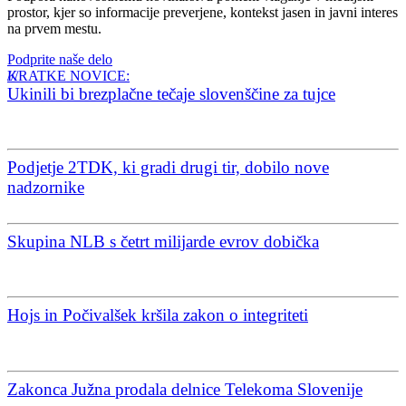
prostor, kjer so informacije preverjene, kontekst jasen in javni interes
na prvem mestu.
Podprite naše delo
KRATKE NOVICE:
Ukinili bi brezplačne tečaje slovenščine za tujce
Podjetje 2TDK, ki gradi drugi tir, dobilo nove
nadzornike
Skupina NLB s četrt milijarde evrov dobička
Hojs in Počivalšek kršila zakon o integriteti
Zakonca Južna prodala delnice Telekoma Slovenije