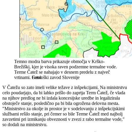
Temno modra barva prikazuje območja v Krško-
Brežiški, kjer je visoka raven podzemne termalne vode.
Terme Čatež se nahajajo v desnem predelu z največ
vrtinami.
Geološki zavod Slovenije
V Čatežu so zato imeli velike težave z inšpekcijami. Na ministrstvu
celo poudarjajo, da bi lahko prišlo do zaprtja Term Čatež, če vlada
na njihov predlog ne bi izdala koncesijske uredbe in legalizirala
obstoječe stanje, posledično pa bi bila ogrožena delovna mesta.
"Ministrstvo za okolje in prostor je v sodelovanju z inšpekcijskimi
službami rešilo stanje, pri čemer so bile Terme Čatež med najbolj
zavzetimi pri izmikanju obveznosti v zvezi z rabo termalne vode,"
so dodali na ministrstvu.