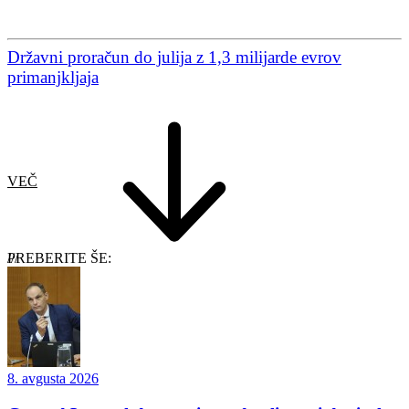
Državni proračun do julija z 1,3 milijarde evrov
primanjkljaja
VEČ
PREBERITE ŠE:
8. avgusta 2026