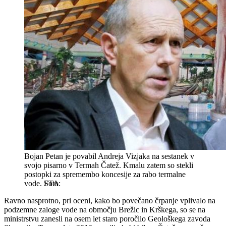
Bojan Petan je povabil Andreja Vizjaka na sestanek v
svojo pisarno v Termah Čatež. Kmalu zatem so stekli
postopki za spremembo koncesije za rabo termalne
vode.
STA
Ravno nasprotno, pri oceni, kako bo povečano črpanje vplivalo na
podzemne zaloge vode na območju Brežic in Krškega, so se na
ministrstvu zanesli na osem let staro poročilo Geološkega zavoda