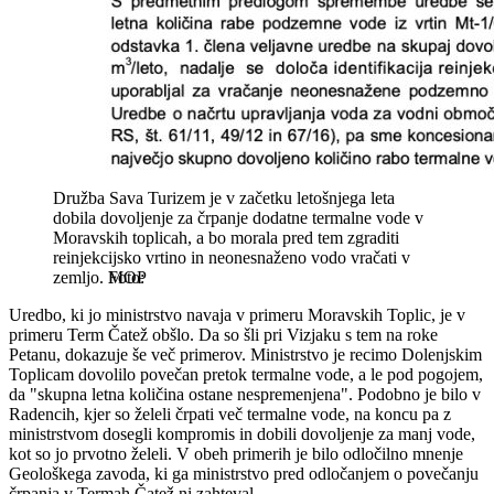
Družba Sava Turizem je v začetku letošnjega leta
dobila dovoljenje za črpanje dodatne termalne vode v
Moravskih toplicah, a bo morala pred tem zgraditi
reinjekcijsko vrtino in neonesnaženo vodo vračati v
zemljo.
MOP
Uredbo, ki jo ministrstvo navaja v primeru Moravskih Toplic, je v
primeru Term Čatež obšlo. Da so šli pri Vizjaku s tem na roke
Petanu, dokazuje še več primerov. Ministrstvo je recimo Dolenjskim
Toplicam dovolilo povečan pretok termalne vode, a le pod pogojem,
da "skupna letna količina ostane nespremenjena". Podobno je bilo v
Radencih, kjer so želeli črpati več termalne vode, na koncu pa z
ministrstvom dosegli kompromis in dobili dovoljenje za manj vode,
kot so jo prvotno želeli. V obeh primerih je bilo odločilno mnenje
Geološkega zavoda, ki ga ministrstvo pred odločanjem o povečanju
črpanja v Termah Čatež ni zahteval.