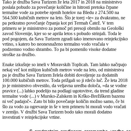
Tako je družba Sava Turizem že leta 2017 in 2018 na ministrstvo
poslala pobudo za povečanje količine in hitrosti pretoka črpane
termalne vode za potrebe njenih hotelov na Bledu z 274.500 na
564.500 kubičnih metrov na leto. Šlo je torej »le« za dvakratno, ne
pa petkratno povečanje črpanja kot pri Termah Čatež. V tem
primeru se je ministrstvo za pomoč pri presoji obrnilo na Geološki
zavod Slovenije, kjer so se aprila letos s pobudo strinjali. Toda le
pod pogojem, da Sava Turizem zgradi tako imenovano reinjekcijsko
vrtino, s katero bo neonesnaženo termalno vodo vračala v
podzemno vodno shrambo. To pa bi pomenilo visoke dodatne
stroške za družbo.
Enake izkušnje so imeli v Moravskih Toplicah. Tam lahko načrpajo
nekaj več kot milijon kubičnih metrov vode na leto, od ministrstva
pa je družba Sava Turizem želela dobiti dovoljenje za dodatnih
100.000 kubičnih metrov. Toda prižgali so ji rdečo luč. Že leta 2018
jo je ministrstvo obvestilo, da veljavna uredba določa, »da se vodne
pravice (...) lahko podelijo na podlagi ugotovitve, da trend gladine
termalne vode (...) v Mursko-Zalskem in Krško-Brežiškem bazenu
ni več padajoč«. Zato bi bilo povečanje količin možno samo, če bi
šlo za vodo za ogrevanje in še v tem primeru bi morali vodo vračati
v zemljo. V družbi Sava Turizem bodo tako morali dodatno
investirati v reinjekcijske vrtine.