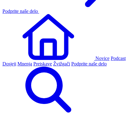
Podprite naše delo
Novice
Podcast
Dosjeji
Mnenja
Preiskave
Žvižgači
Podprite naše delo