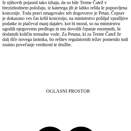
Iz njihovih pojasnil tako izhaja, da so bile Terme Čatež v
brezizhodnem položaju, iz katerega jih je lahko rešila le popravljena
koncesije. Toda pravi zmagovalec teh dogovorov je Petan. Čeprav
je dokazano ves čas kršil koncesijo, na ministrstvo pošiljal vprašljive
podatke in plačeval manj dajatev, kot bi moral, so na ministrstvu
ugodili njegovemu predlogu in mu dovolili črpanje enormnih, še
dodatnih količin termalne vode. Za Petana, ki za Terme Čatež že
dalj išče novega lastnika, bo rešitev regulatornih težav pomenilo tudi
znatno povečanje vrednosti te družbe.