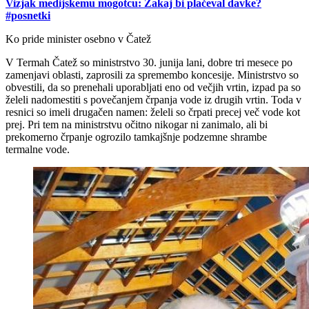
Vizjak medijskemu mogotcu: Zakaj bi plačeval davke?
#posnetki
Ko pride minister osebno v Čatež
V Termah Čatež so ministrstvo 30. junija lani, dobre tri mesece po
zamenjavi oblasti, zaprosili za spremembo koncesije. Ministrstvo so
obvestili, da so prenehali uporabljati eno od večjih vrtin, izpad pa so
želeli nadomestiti s povečanjem črpanja vode iz drugih vrtin. Toda v
resnici so imeli drugačen namen: želeli so črpati precej več vode kot
prej. Pri tem na ministrstvu očitno nikogar ni zanimalo, ali bi
prekomerno črpanje ogrozilo tamkajšnje podzemne shrambe
termalne vode.