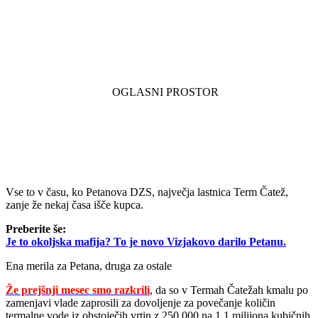
Vse to v času, ko Petanova DZS, največja lastnica Term Čatež,
zanje že nekaj časa išče kupca.
Preberite še:
Je to okoljska mafija? To je novo Vizjakovo darilo Petanu.
Ena merila za Petana, druga za ostale
Že prejšnji mesec smo razkrili
, da so v Termah Čatežah kmalu po
zamenjavi vlade zaprosili za dovoljenje za povečanje količin
termalne vode iz obstoječih vrtin z 250.000 na 1,1 milijona kubičnih