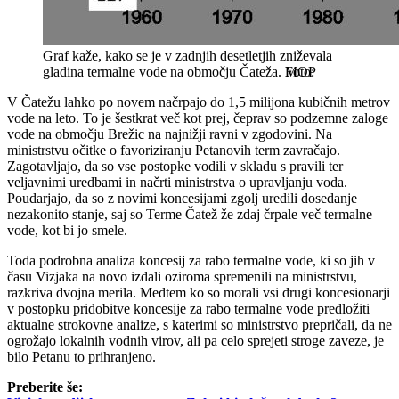
Graf kaže, kako se je v zadnjih desetletjih zniževala
gladina termalne vode na območju Čateža.
MOP
V Čatežu lahko po novem načrpajo do 1,5 milijona kubičnih metrov
vode na leto. To je šestkrat več kot prej, čeprav so podzemne zaloge
vode na območju Brežic na najnižji ravni v zgodovini. Na
ministrstvu očitke o favoriziranju Petanovih term zavračajo.
Zagotavljajo, da so vse postopke vodili v skladu s pravili ter
veljavnimi uredbami in načrti ministrstva o upravljanju voda.
Poudarjajo, da so z novimi koncesijami zgolj uredili dosedanje
nezakonito stanje, saj so Terme Čatež že zdaj črpale več termalne
vode, kot bi jo smele.
Toda podrobna analiza koncesij za rabo termalne vode, ki so jih v
času Vizjaka na novo izdali oziroma spremenili na ministrstvu,
razkriva dvojna merila. Medtem ko so morali vsi drugi koncesionarji
v postopku pridobitve koncesije za rabo termalne vode predložiti
aktualne strokovne analize, s katerimi so ministrstvo prepričali, da ne
ogrožajo lokalnih vodnih virov, ali pa celo sprejeti stroge zaveze, je
bilo Petanu to prihranjeno.
Preberite še: