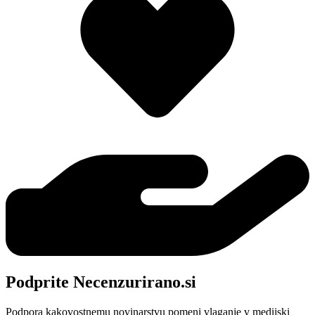
Podprite Necenzurirano.si
Podpora kakovostnemu novinarstvu pomeni vlaganje v medijski