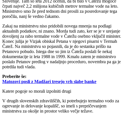
Slovenije. Tam so leta 2012 ocenili, da bi bilo v Čatežu mogoče
črpati največ 2,2 milijona kubičnih metrov termalne vode na leto.
Ministrstvo smo že pred tednom dni prosili za posredovanje tega
poročila, nanj še vedno čakamo.
Zakaj na ministrstvu niso pridobili novega mnenja na podlagi
aktualnih podatkov, ni znano. Morda tudi zato, ker se je v urejanje
dovoljenj za rabo termalne vode v Čatežu osebno vključil minister.
Konec julija je Vizjak obiskal Petana v njegovi pisarni v Termah
Čatež. Na ministrstvu so pojasnili, da je do sestanka prišlo na
Petanovo pobudo. Istega dne so jim iz Čateža poslali še nekaj
dokumentacije iz leta 1988 in 1999. Kmalu zatem je ministrstvo
poslalo Petanov predlog v nadaljnjo proceduro, novembra pa ga je
potrdila tudi vlada.
Preberite še:
Matozovi posli z Madžari tresejo vrh slabe banke
Katere pogoje so morali izpolniti drugi
V drugih slovenskih zdraviliščih, ki potrebujejo termalno vodo za
ogrevanje in delovanje kopališč, so imeli s prepričevanjem
ministrstva za okolje in prostor veliko večje težave.