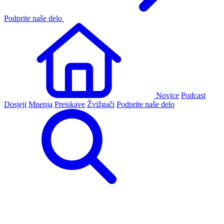
Podprite naše delo
Novice
Podcast
Dosjeji
Mnenja
Preiskave
Žvižgači
Podprite naše delo