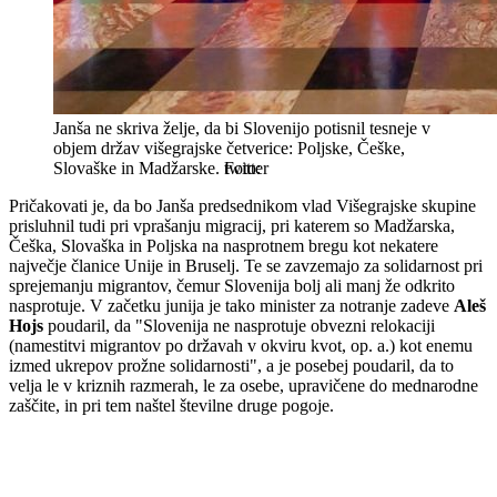
Janša ne skriva želje, da bi Slovenijo potisnil tesneje v
objem držav višegrajske četverice: Poljske, Češke,
Slovaške in Madžarske.
twitter
Pričakovati je, da bo Janša predsednikom vlad Višegrajske skupine
prisluhnil tudi pri vprašanju migracij, pri katerem so Madžarska,
Češka, Slovaška in Poljska na nasprotnem bregu kot nekatere
največje članice Unije in Bruselj. Te se zavzemajo za solidarnost pri
sprejemanju migrantov, čemur Slovenija bolj ali manj že odkrito
nasprotuje. V začetku junija je tako minister za notranje zadeve
Aleš
Hojs
poudaril, da "Slovenija ne nasprotuje obvezni relokaciji
(namestitvi migrantov po državah v okviru kvot, op. a.) kot enemu
izmed ukrepov prožne solidarnosti", a je posebej poudaril, da to
velja le v kriznih razmerah, le za osebe, upravičene do mednarodne
zaščite, in pri tem naštel številne druge pogoje.