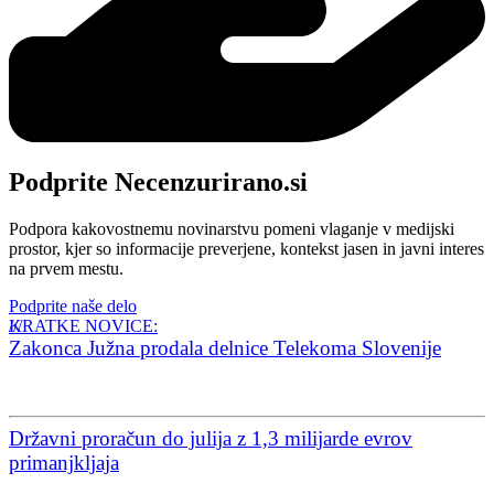
Podprite Necenzurirano.si
Podpora kakovostnemu novinarstvu pomeni vlaganje v medijski
prostor, kjer so informacije preverjene, kontekst jasen in javni interes
na prvem mestu.
Podprite naše delo
KRATKE NOVICE:
Zakonca Južna prodala delnice Telekoma Slovenije
Državni proračun do julija z 1,3 milijarde evrov
primanjkljaja