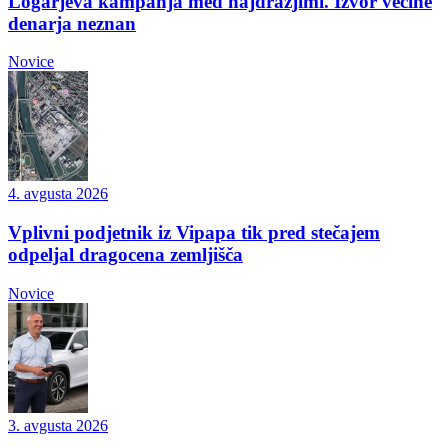
Logarjeva kampanja med najdražjimi. Izvor večine
denarja neznan
Novice
4. avgusta 2026
Vplivni podjetnik iz Vipapa tik pred stečajem
odpeljal dragocena zemljišča
Novice
3. avgusta 2026