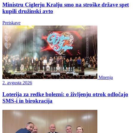
Ministru Ciglerju Kralju smo na stroške države spet
kupili družinski avto
Preiskave
Mnenja
2. avgusta 2026
Loterija za redke bolezni: o življenju otrok odločajo
SMS-i in birokracija