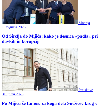
Mnenja
1. avgusta 2026
Od Širclja do Mijiča: kako je desnica »padla« pri
davkih in korupciji
Preiskave
31. julija 2026
Po Mijiču še Lunos: za koga dela Snežičev krog v