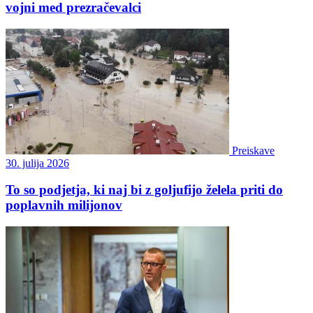
vojni med prezračevalci
Preiskave
30. julija 2026
To so podjetja, ki naj bi z goljufijo želela priti do
poplavnih milijonov