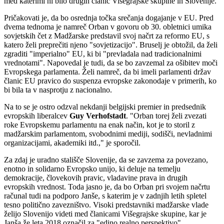
med katerimi ni bilo drugih članic Višegrajske skupine in Slovenije.
Pričakovati je, da bo osrednja točka srečanja dogajanje v EU. Pred
dvema tednoma je namreč Orban v govoru ob 30. obletnici umika
sovjetskih čet z Madžarske predstavil svoj načrt za reformo EU, s
katero želi preprečiti njeno "sovjetizacijo". Bruselj je obtožil, da želi
zgraditi "imperialno" EU, ki bi "prevladala nad tradicionalnimi
vrednotami". Napovedal je tudi, da se bo zavzemal za ošibitev moči
Evropskega parlamenta. Želi namreč, da bi imeli parlamenti držav
članic EU pravico do suspenza evropske zakonodaje v primerih, ko
bi bila ta v nasprotju z nacionalno.
Na to se je ostro odzval nekdanji belgijski premier in predsednik
evropskih liberalcev
Guy Verhofstadt
. "Orban torej želi zvezati
roke Evropskemu parlamentu na enak način, kot je to storil z
madžarskim parlamentom, svobodnimi mediji, sodišči, nevladnimi
organizacijami, akademiki itd.," je sporočil.
Za zdaj je uradno stališče Slovenije, da se zavzema za povezano,
enotno in solidarno Evropsko unijo, ki deluje na temelju
demokracije, človekovih pravic, vladavine prava in drugih
evropskih vrednost. Toda jasno je, da bo Orban pri svojem načrtu
računal tudi na podporo Janše, s katerim je v zadnjih letih spletel
tesno politično zavezništvo. Visoki predstavniki madžarske vlade
želijo Slovenijo videti med članicami Višegrajske skupine, kar je
Janša že leta 2018 označil za "edino realno perspektivo".