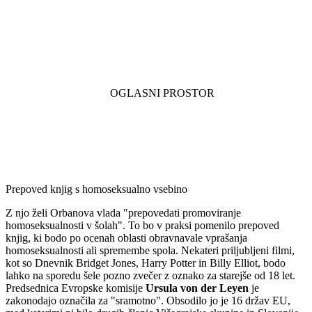
Prepoved knjig s homoseksualno vsebino
Z njo želi Orbanova vlada "prepovedati promoviranje
homoseksualnosti v šolah". To bo v praksi pomenilo prepoved
knjig, ki bodo po ocenah oblasti obravnavale vprašanja
homoseksualnosti ali spremembe spola. Nekateri priljubljeni filmi,
kot so Dnevnik Bridget Jones, Harry Potter in Billy Elliot, bodo
lahko na sporedu šele pozno zvečer z oznako za starejše od 18 let.
Predsednica Evropske komisije
Ursula von der Leyen
je
zakonodajo označila za "sramotno". Obsodilo jo je 16 držav EU,