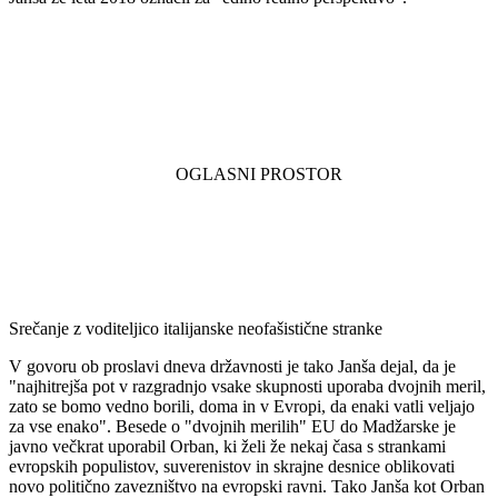
Srečanje z voditeljico italijanske neofašistične stranke
V govoru ob proslavi dneva državnosti je tako Janša dejal, da je
"najhitrejša pot v razgradnjo vsake skupnosti uporaba dvojnih meril,
zato se bomo vedno borili, doma in v Evropi, da enaki vatli veljajo
za vse enako". Besede o "dvojnih merilih" EU do Madžarske je
javno večkrat uporabil Orban, ki želi že nekaj časa s strankami
evropskih populistov, suverenistov in skrajne desnice oblikovati
novo politično zavezništvo na evropski ravni. Tako Janša kot Orban