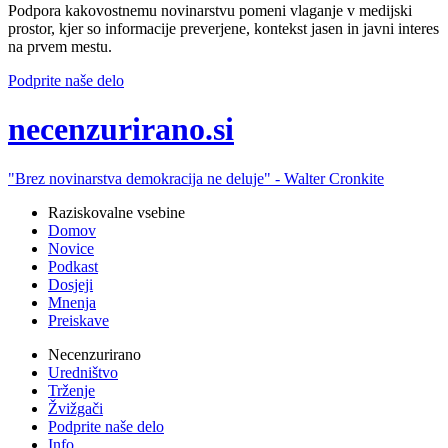
Podpora kakovostnemu novinarstvu pomeni vlaganje v medijski
prostor, kjer so informacije preverjene, kontekst jasen in javni interes
na prvem mestu.
Podprite naše delo
ne
cenzurirano.si
"Brez novinarstva demokracija ne deluje" -
Walter Cronkite
Raziskovalne vsebine
Domov
Novice
Podkast
Dosjeji
Mnenja
Preiskave
Necenzurirano
Uredništvo
Trženje
Žvižgači
Podprite naše delo
Info