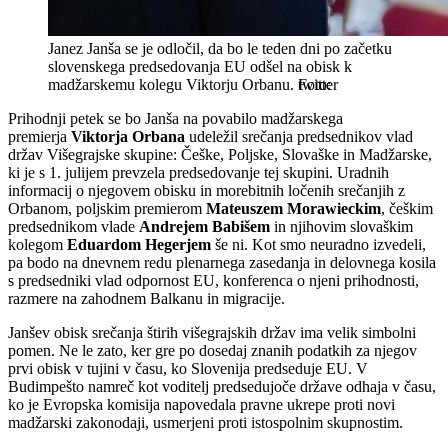
Janez Janša se je odločil, da bo le teden dni po začetku
slovenskega predsedovanja EU odšel na obisk k
madžarskemu kolegu Viktorju Orbanu.
twitter
Prihodnji petek se bo Janša na povabilo madžarskega
premierja
Viktorja Orbana
udeležil srečanja predsednikov vlad
držav Višegrajske skupine: Češke, Poljske, Slovaške in Madžarske,
ki je s 1. julijem prevzela predsedovanje tej skupini. Uradnih
informacij o njegovem obisku in morebitnih ločenih srečanjih z
Orbanom, poljskim premierom
Mateuszem Morawieckim
, češkim
predsednikom vlade
Andrejem Babišem
in njihovim slovaškim
kolegom
Eduardom Hegerjem
še ni. Kot smo neuradno izvedeli,
pa bodo na dnevnem redu plenarnega zasedanja in delovnega kosila
s predsedniki vlad odpornost EU, konferenca o njeni prihodnosti,
razmere na zahodnem Balkanu in migracije.
Janšev obisk srečanja štirih višegrajskih držav ima velik simbolni
pomen. Ne le zato, ker gre po dosedaj znanih podatkih za njegov
prvi obisk v tujini v času, ko Slovenija predseduje EU. V
Budimpešto namreč kot voditelj predsedujoče države odhaja v času,
ko je Evropska komisija napovedala pravne ukrepe proti novi
madžarski zakonodaji, usmerjeni proti istospolnim skupnostim.