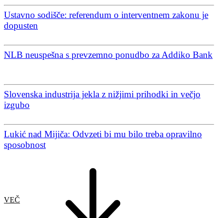
Ustavno sodišče: referendum o interventnem zakonu je
dopusten
NLB neuspešna s prevzemno ponudbo za Addiko Bank
Slovenska industrija jekla z nižjimi prihodki in večjo
izgubo
Lukić nad Mijiča: Odvzeti bi mu bilo treba opravilno
sposobnost
VEČ