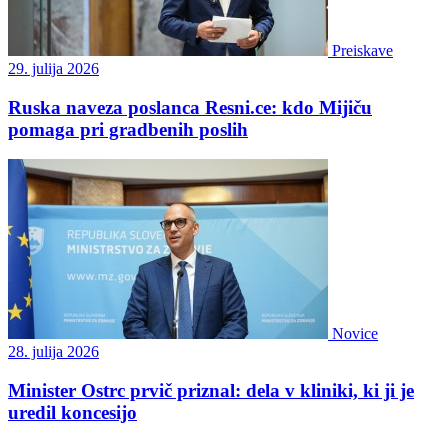
Preiskave
29. julija 2026
Ruska naveza poslanca Resni.ce: kdo Mijiču
pomaga pri gradbenih poslih
Novice
28. julija 2026
Minister Ostrc prvič priznal: dela v kliniki, ki ji je
uredil koncesijo