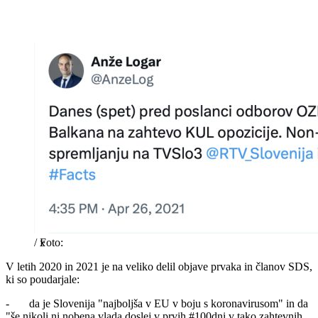
/
x
V letih 2020 in 2021 je na veliko delil objave prvaka in članov SDS,
ki so poudarjale:
- da je Slovenija "najboljša v EU v boju s koronavirusom" in da
"še nikoli ni nobena vlada doslej v prvih #100dni v tako zahtevnih