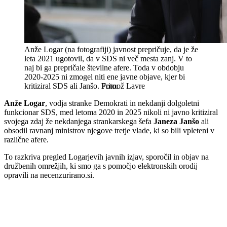
Anže Logar (na fotografiji) javnost prepričuje, da je že
leta 2021 ugotovil, da v SDS ni več mesta zanj. V to
naj bi ga prepričale številne afere. Toda v obdobju
2020-2025 ni zmogel niti ene javne objave, kjer bi
kritiziral SDS ali Janšo.
Primož Lavre
Anže Logar
, vodja stranke Demokrati in nekdanji dolgoletni
funkcionar SDS, med letoma 2020 in 2025 nikoli ni javno kritiziral
svojega zdaj že nekdanjega strankarskega šefa
Janeza Janšo
ali
obsodil ravnanj ministrov njegove tretje vlade, ki so bili vpleteni v
različne afere.
To razkriva pregled Logarjevih javnih izjav, sporočil in objav na
družbenih omrežjih, ki smo ga s pomočjo elektronskih orodij
opravili na necenzurirano.si.