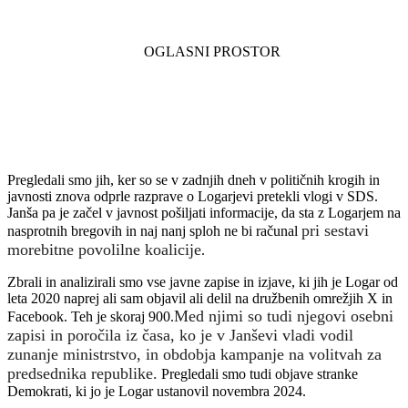
Pregledali smo jih, ker so se v zadnjih dneh v političnih krogih in
javnosti znova odprle razprave o Logarjevi pretekli vlogi v SDS.
Janša pa je začel v javnost pošiljati informacije, da sta z Logarjem na
pri sestavi
nasprotnih bregovih in naj nanj sploh ne bi računal
morebitne povolilne koalicije
.
Zbrali in analizirali smo vse javne zapise in izjave, ki jih je Logar od
leta 2020 naprej ali sam objavil ali delil na družbenih omrežjih X in
Med njimi so tudi njegovi osebni
Facebook. Teh je skoraj 900.
zapisi in poročila iz časa, ko je v Janševi vladi vodil
zunanje ministrstvo, in obdobja kampanje na volitvah za
predsednika republike.
Pregledali smo tudi objave stranke
Demokrati, ki jo je Logar ustanovil novembra 2024.