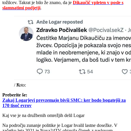
tožilcev. Takrat je bilo že znano, da je
Dikaučič vpleten v posle s
slamnatimi podjetji
.
/
X
Preberite še:
Zakaj Logarjevi prevzemajo bivši SMC: ker bodo bogatejši za
170 tisoč evrov
Kaj vse je na družbenih omrežjih delil Logar
Na področju zunanje politike je Logar hvalil lastne dosežke. V
začetku leta 2021 je Nova24TV objavila članek z naslovom