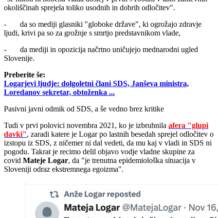
okoliščinah sprejela toliko usodnih in dobrih odločitev".
- da so mediji glasniki "globoke države", ki ogrožajo zdravje
ljudi, krivi pa so za grožnje s smrtjo predstavnikom vlade,
- da mediji in opozicija načrtno uničujejo mednarodni ugled
Slovenije.
Preberite še:
Logarjevi ljudje: dolgoletni člani SDS, Janševa ministra,
Loredanov sekretar, obtoženka ...
Pasivni javni odmik od SDS, a še vedno brez kritike
Tudi v prvi polovici novembra 2021, ko je izbruhnila
afera "glupi
davki"
, zaradi katere je Logar po lastnih besedah sprejel odločitev o
izstopu iz SDS, z ničemer ni dal vedeti, da mu kaj v vladi in SDS ni
pogodu. Takrat je recimo delil objavo vodje vladne skupine za
covid
Mateje Logar
, da "je trenutna epidemiološka situacija v
Sloveniji odraz ekstremnega egoizma".