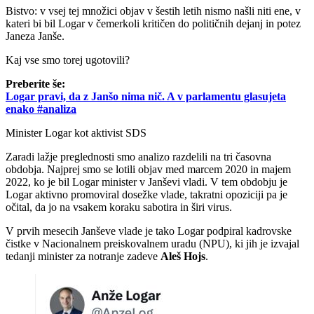
Bistvo: v vsej tej množici objav v šestih letih nismo našli niti ene, v
kateri bi bil Logar v čemerkoli kritičen do političnih dejanj in potez
Janeza Janše.
Kaj vse smo torej ugotovili?
Preberite še:
Logar pravi, da z Janšo nima nič. A v parlamentu glasujeta
enako #analiza
Minister Logar kot aktivist SDS
Zaradi lažje preglednosti smo analizo razdelili na tri časovna
obdobja. Najprej smo se lotili objav med marcem 2020 in majem
2022, ko je bil Logar minister v Janševi vladi. V tem obdobju je
Logar aktivno promoviral dosežke vlade, takratni opoziciji pa je
očital, da jo na vsakem koraku sabotira in širi virus.
V prvih mesecih Janševe vlade je tako Logar podpiral kadrovske
čistke v Nacionalnem preiskovalnem uradu (NPU), ki jih je izvajal
tedanji minister za notranje zadeve
Aleš Hojs
.