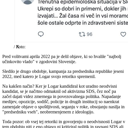
/
X
Pred volitvami aprila 2022 pa je delil objave, ki so hvalile "najbolj
učinkovito vlado" v zgodovini Slovenije.
Sledilo je drugo obdobje, kampanja za predsednika republike jeseni
2022, med katero je Logar svojo retoriko spremenil.
Na kakšen način? Ker je Logar kandidiral kot uradno neodvisni
kandidat, se je načrtno odmaknil od aktivizma SDS, čez noč pa
začel dajati videz zmernega in povezovalnega politika. Napadanje
medijev, opozicije, sodišč, policije in drugih institucij so naenkrat
zamenjale objave o spoštljivosti, seganju v roke, obsojanju nasilja in
"predsedniku vseh", neobremenjenem z ideologijo.
Toda pozor: ob vsej tej retoriki in govorjenju o neodvisnosti Logar v
tem obdobju niti z eno objavo ni kritiziral politik in ravnanj SDS ali