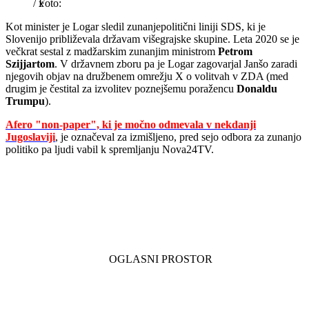
/
x
Kot minister je Logar sledil zunanjepolitični liniji SDS, ki je
Slovenijo približevala državam višegrajske skupine. Leta 2020 se je
večkrat sestal z madžarskim zunanjim ministrom
Petrom
Szijjartom
. V državnem zboru pa je Logar zagovarjal Janšo zaradi
njegovih objav na družbenem omrežju X o volitvah v ZDA (med
drugim je čestital za izvolitev poznejšemu poražencu
Donaldu
Trumpu
).
Afero "non-paper", ki je močno odmevala v nekdanji
Jugoslaviji
, je označeval za izmišljeno, pred sejo odbora za zunanjo
politiko pa ljudi vabil k spremljanju Nova24TV.