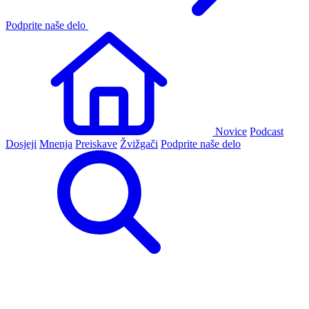
Podprite naše delo
Novice
Podcast
Dosjeji
Mnenja
Preiskave
Žvižgači
Podprite naše delo