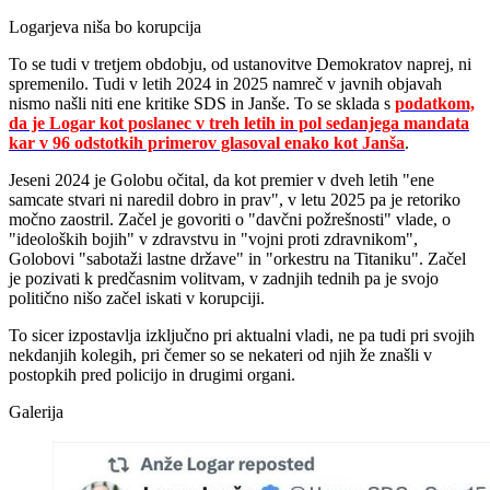
Logarjeva niša bo korupcija
To se tudi v tretjem obdobju, od ustanovitve Demokratov naprej, ni
spremenilo. Tudi v letih 2024 in 2025 namreč v javnih objavah
nismo našli niti ene kritike SDS in Janše. To se sklada s
podatkom,
da je Logar kot poslanec v treh letih in pol sedanjega mandata
kar v 96 odstotkih primerov glasoval enako kot Janša
.
Jeseni 2024 je Golobu očital, da kot premier v dveh letih "ene
samcate stvari ni naredil dobro in prav", v letu 2025 pa je retoriko
močno zaostril. Začel je govoriti o "davčni požrešnosti" vlade, o
"ideoloških bojih" v zdravstvu in "vojni proti zdravnikom",
Golobovi "sabotaži lastne države" in "orkestru na Titaniku". Začel
je pozivati k predčasnim volitvam, v zadnjih tednih pa je svojo
politično nišo začel iskati v korupciji.
To sicer izpostavlja izključno pri aktualni vladi, ne pa tudi pri svojih
nekdanjih kolegih, pri čemer so se nekateri od njih že znašli v
postopkih pred policijo in drugimi organi.
Galerija