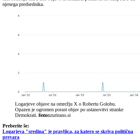
njenega predsednika.
Logarjeve objave na omrežju X o Robertu Golobu.
Opazen je ogromen porast objav po ustanovitvi stranke
Demokrati.
necenzurirano.si
Preberite še:
Logarjeva "sredina" je pravljica, za katero se skriva politična
prevara