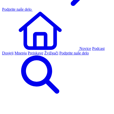
Podprite naše delo
Novice
Podcast
Dosjeji
Mnenja
Preiskave
Žvižgači
Podprite naše delo