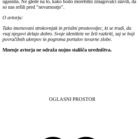
ugasnila. Ne glede na to, kako bodo morebitni zmagovalci slavili, da
so nas rešili pred "nevarnostjo".
O avtorju:
Tako imenovani strokovnjak in prisilni prostovoljec, ki se trudi, da
vsaj njegovi delajo dobro. Svoje identitete ne želi razkriti, saj se boji
povračilnih ukrepov in pogroma portalov tovarne zlobe.
Mnenje avtorja ne odraža nujno stališča uredništva.