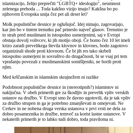
islamizacijo, želijo preprečiti "LGBTQ+ ideologijo", neumnost
zelenega prehoda ... Toda kakšno vizijo imajo? Kakšna bo po
njihovem Evropska unija čez pet ali deset let?
Molk populistične desnice je oglušujoč. Idej nimajo, zagovarjajo,
kar jim bo v tistem trenutku pač prineslo največ glasov. Trenutno je
to strah pred muslimani in istospolno usmerjenimi, saj v Evropi
obstaja dovolj volivcev, ki jih motijo oboji. Če bomo čez 10 let imeli
krizo zaradi prevelikega števila klovnov in klovnes, bodo zagotovo
organizirali shode proti klovnom. Če bi jih res tako skrbeli
istospolno usmerjeni in sovraštvo do drugačnosti, bi se vsaj pri tem
vprašanju povezali z muslimanskimi somišljeniki, ne borili proti
njim.
Med krščanskim in islamskim skrajnežem ni razlike
Podobnost populistične desnice in (stereotipnih?) islamistov ni
naključna. V obeh primerih gre za škodljiv in prevelik vpliv verskih
ustanov na družbo. V Evropi smo že davno ugotovili, da je tak vpliv
za družbo strupen in ga je potrebno zmanjševati in omejevati. Ne
Cerkev in ne nobena druga verska ustanova v prvi vrsti ne dela za
dobro posameznika in družbe, temveč za korist lastne ustanove. V
nekaterih primerih je to lahko tudi dobro, toda praviloma ni.