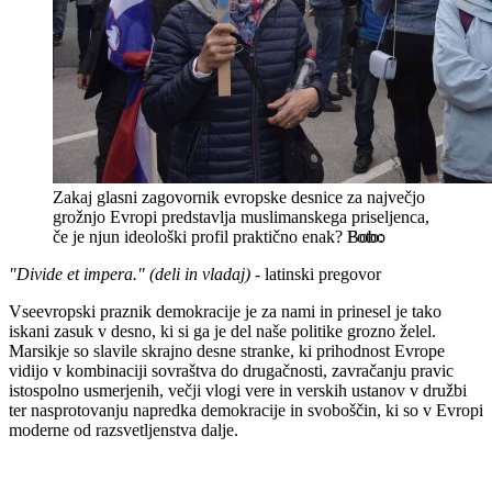
Zakaj glasni zagovornik evropske desnice za največjo
grožnjo Evropi predstavlja muslimanskega priseljenca,
če je njun ideološki profil praktično enak?
Bobo
"Divide et impera." (deli in vladaj)
- latinski pregovor
Vseevropski praznik demokracije je za nami in prinesel je tako
iskani zasuk v desno, ki si ga je del naše politike grozno želel.
Marsikje so slavile skrajno desne stranke, ki prihodnost Evrope
vidijo v kombinaciji sovraštva do drugačnosti, zavračanju pravic
istospolno usmerjenih, večji vlogi vere in verskih ustanov v družbi
ter nasprotovanju napredka demokracije in svoboščin, ki so v Evropi
moderne od razsvetljenstva dalje.