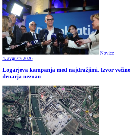
Novice
4. avgusta 2026
Logarjeva kampanja med najdražjimi. Izvor večine
denarja neznan