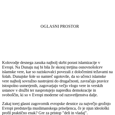
Kolovodje desnega zasuka najbolj skrbi porast islamizacije v
Evropi. Na Dunaju naj bi bila že skoraj tretjina osnovnošolcev
islamske vere, kar so raziskovalci povezali z določenimi težavami na
šolah. Dunajske šole so namreč ugotovile, da so učenci islamske
vere najbolj sovražno nastrojeni do drugačnosti, zavračajo pravice
istospolno usmerjenih, zagovarjajo večjo vlogo vere in verskih
ustanov v družbi ter nasprotujejo napredku demokracije in
svoboščin, ki so v Evropi moderne od razsvetljenstva dalje.
Zakaj torej glasni zagovornik evropske desnice za največjo grožnjo
Evropi predstavlja muslimanskega priseljenca, če je njun ideološki
profil praktično enak? Gre za pristop "deli in vladaj".