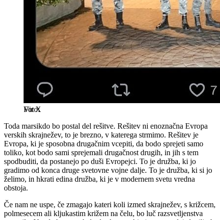
Vir X
Toda marsikdo bo postal del rešitve. Rešitev ni enoznačna Evropa
verskih skrajnežev, to je brezno, v katerega strmimo. Rešitev je
Evropa, ki je sposobna drugačnim vcepiti, da bodo sprejeti samo
toliko, kot bodo sami sprejemali drugačnost drugih, in jih s tem
spodbuditi, da postanejo po duši Evropejci. To je družba, ki jo
gradimo od konca druge svetovne vojne dalje. To je družba, ki si jo
želimo, in hkrati edina družba, ki je v modernem svetu vredna
obstoja.
Če nam ne uspe, če zmagajo kateri koli izmed skrajnežev, s križcem,
polmesecem ali kljukastim križem na čelu, bo luč razsvetljenstva