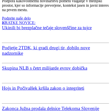
Podpora kakovostnemu novinarstvu pomeni vlaganje v medijski
prostor, kjer so informacije preverjene, kontekst jasen in javni interes
na prvem mestu.
Podprite naše delo
KRATKE NOVICE:
Ukinili bi brezplačne tečaje slovenščine za tujce
Podjetje 2TDK, ki gradi drugi tir, dobilo nove
nadzornike
Skupina NLB s četrt milijarde evrov dobička
Hojs in Počivalšek kršila zakon o integriteti
Zakonca Južna prodala delnice Telekoma Slovenije