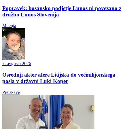
Popravek: bosansko podjetje Lunos ni povezano z
družbo Lunos Slovenija
Mnenja
7. avgusta 2026
Osrednji akter afere Litijska do večmilijonskega
posla v državni Luki Koper
Preiskave