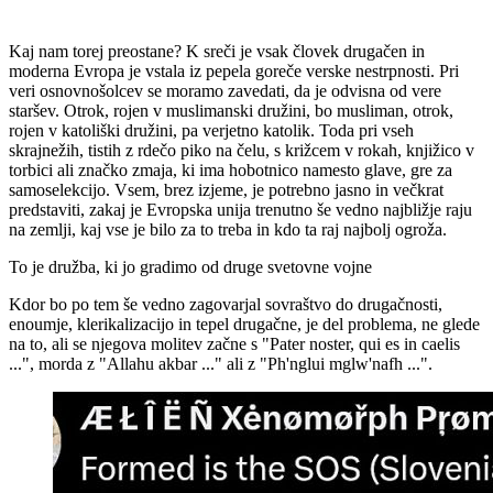
Kaj nam torej preostane? K sreči je vsak človek drugačen in
moderna Evropa je vstala iz pepela goreče verske nestrpnosti. Pri
veri osnovnošolcev se moramo zavedati, da je odvisna od vere
staršev. Otrok, rojen v muslimanski družini, bo musliman, otrok,
rojen v katoliški družini, pa verjetno katolik. Toda pri vseh
skrajnežih, tistih z rdečo piko na čelu, s križcem v rokah, knjižico v
torbici ali značko zmaja, ki ima hobotnico namesto glave, gre za
samoselekcijo. Vsem, brez izjeme, je potrebno jasno in večkrat
predstaviti, zakaj je Evropska unija trenutno še vedno najbližje raju
na zemlji, kaj vse je bilo za to treba in kdo ta raj najbolj ogroža.
To je družba, ki jo gradimo od druge svetovne vojne
Kdor bo po tem še vedno zagovarjal sovraštvo do drugačnosti,
enoumje, klerikalizacijo in tepel drugačne, je del problema, ne glede
na to, ali se njegova molitev začne s "Pater noster, qui es in caelis
...", morda z "Allahu akbar ..." ali z "Ph'nglui mglw'nafh ...".