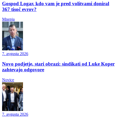
Gospod Logar, kdo vam je pred volitvami doniral
367 tisoč evrov?
Mnenja
7. avgusta 2026
Novo podjetje, stari obrazi: sindikati od Luke Koper
zahtevajo odgovore
Novice
7. avgusta 2026