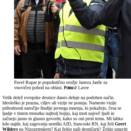
Pavel Rupar je populistično orožje Janeza Janše za
vnovičen pohod na oblast.
Primož Lavre
Velik delež evropske desnice danes deluje na podoben način.
Ideološko je prazna, ciljev ali vizije ne ponuja. Namesto vizije
prihodnosti naročijo študije javnega mnenja, ki pokažejo, česa se
ljudje v tistem trenutku najbolj bojijo, kaj moti največ ljudi in
začnejo jasno in glasno govoriti, kako so oni proti temu. Mi lahko
kdo najde, kaj zagovarja nemški AfD, francoski RN, kaj želi
Geert
Wilders
na Nizozemskem? Kaj želijo naši desničarji? Želijo ustaviti