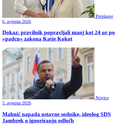
Preiskave
6. avgusta 2026
Dokaz: pravilnik popravljali manj kot 24 ur po
»padcu« zakona Katje Kokot
Novice
5. avgusta 2026
Mahnič napada ustavne sodnike, ideolog SDS
Jambrek o ignoriranju odločb