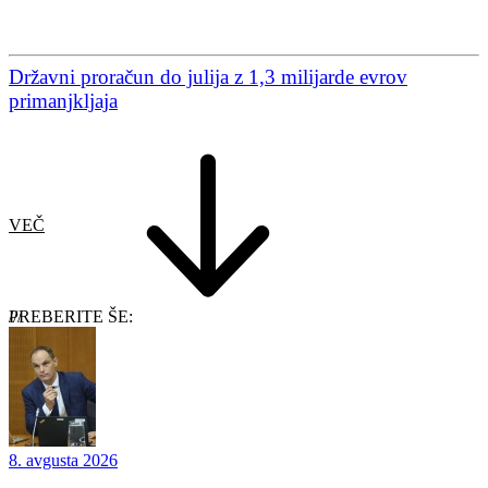
Državni proračun do julija z 1,3 milijarde evrov
primanjkljaja
VEČ
PREBERITE ŠE:
8. avgusta 2026