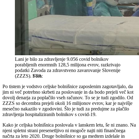
Lani je bilo za zdravljenje 9.056 covid bolnikov
porabljenih enormnih 128,5 milijona evrov, razkrivajo
podatki Zavoda za zdravstveno zavarovanje Slovenije
(ZZZS).
STA
Po tistem je vodstvo celjske bolnišnice zaposlenim zagotavljalo, da
jim ni več potrebno skrbeti za poslovanje in da bodo prejeli več kot
dovolj denarja za poplačilo vseh računov. To se je tudi zgodilo. Od
ZZZS so decembra prejeli okoli 16 milijonov evrov, kar je najvišje
mesečno nakazilo v zgodovini. Šlo je tudi za predujme za plačilo
zdravljenja hospitaliziranih bolnikov s covid-19.
Kako je celjska bolnišnica poslovala v lanskem letu, še ni znano. Na
njeni spletni strani presenetljivo ni mogoče najti niti finančnega
načrta za leto 2020. Druge bolnišnice so ga medtem izdelale in