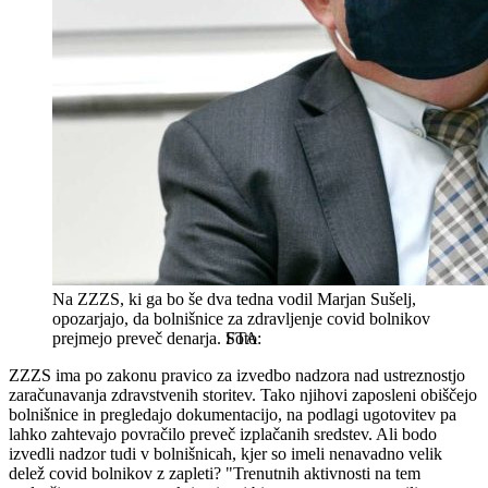
Na ZZZS, ki ga bo še dva tedna vodil Marjan Sušelj,
opozarjajo, da bolnišnice za zdravljenje covid bolnikov
prejmejo preveč denarja.
STA
ZZZS ima po zakonu pravico za izvedbo nadzora nad ustreznostjo
zaračunavanja zdravstvenih storitev. Tako njihovi zaposleni obiščejo
bolnišnice in pregledajo dokumentacijo, na podlagi ugotovitev pa
lahko zahtevajo povračilo preveč izplačanih sredstev. Ali bodo
izvedli nadzor tudi v bolnišnicah, kjer so imeli nenavadno velik
delež covid bolnikov z zapleti? "Trenutnih aktivnosti na tem