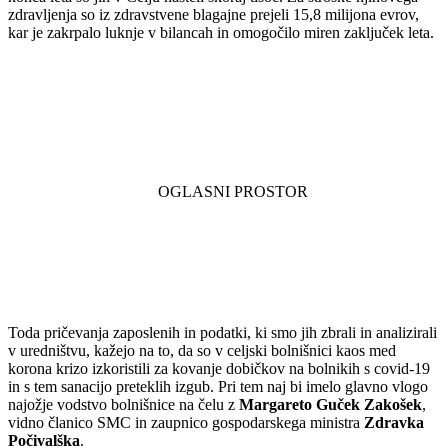
zdravljenja so iz zdravstvene blagajne prejeli 15,8 milijona evrov,
kar je zakrpalo luknje v bilancah in omogočilo miren zaključek leta.
Toda pričevanja zaposlenih in podatki, ki smo jih zbrali in analizirali
v uredništvu, kažejo na to, da so v celjski bolnišnici kaos med
korona krizo izkoristili za kovanje dobičkov na bolnikih s covid-19
in s tem sanacijo preteklih izgub. Pri tem naj bi imelo glavno vlogo
najožje vodstvo bolnišnice na čelu z
Margareto Guček Zakošek
,
vidno članico SMC in zaupnico gospodarskega ministra
Zdravka
Počivalška
.