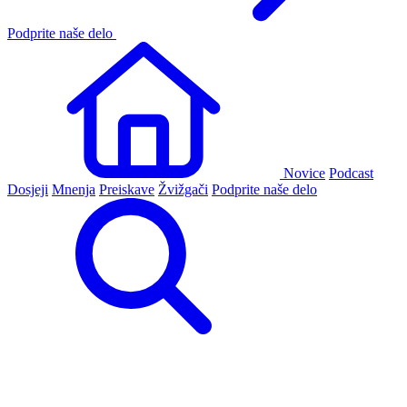
Podprite naše delo
Novice
Podcast
Dosjeji
Mnenja
Preiskave
Žvižgači
Podprite naše delo