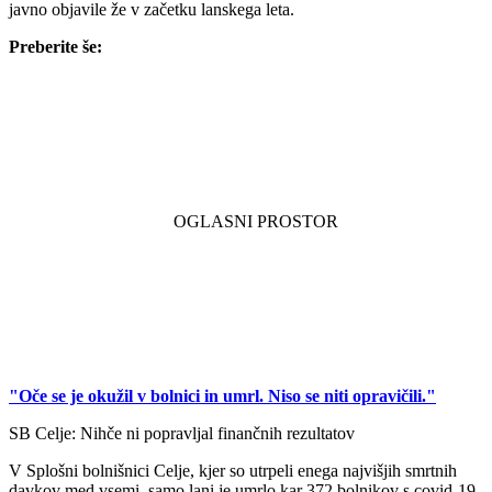
javno objavile že v začetku lanskega leta.
Preberite še:
"Oče se je okužil v bolnici in umrl. Niso se niti opravičili."
SB Celje: Nihče ni popravljal finančnih rezultatov
V Splošni bolnišnici Celje, kjer so utrpeli enega najvišjih smrtnih
davkov med vsemi, samo lani je umrlo kar 372 bolnikov s covid-19,