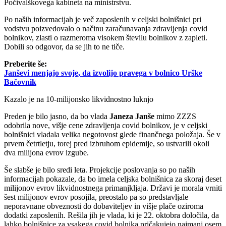
Počivalškovega kabineta na ministrstvu.
Po naših informacijah je več zaposlenih v celjski bolnišnici pri
vodstvu poizvedovalo o načinu zaračunavanja zdravljenja covid
bolnikov, zlasti o razmeroma visokem številu bolnikov z zapleti.
Dobili so odgovor, da se jih to ne tiče.
Preberite še:
Janševi menjajo svoje, da izvolijo pravega v bolnico Urške
Bačovnik
Kazalo je na 10-milijonsko likvidnostno luknjo
Preden je bilo jasno, da bo vlada
Janeza Janše
mimo ZZZS
odobrila nove, višje cene zdravljenja covid bolnikov, je v celjski
bolnišnici vladala velika negotovost glede finančnega položaja. Še v
prvem četrtletju, torej pred izbruhom epidemije, so ustvarili okoli
dva milijona evrov izgube.
Še slabše je bilo sredi leta. Projekcije poslovanja so po naših
informacijah pokazale, da bo imela celjska bolnišnica za skoraj deset
milijonov evrov likvidnostnega primanjkljaja. Državi je morala vrniti
šest milijonov evrov posojila, preostalo pa so predstavljale
neporavnane obveznosti do dobaviteljev in višje plače oziroma
dodatki zaposlenih. Rešila jih je vlada, ki je 22. oktobra določila, da
lahko bolnišnice za vsakega covid bolnika pričakujejo najmanj osem