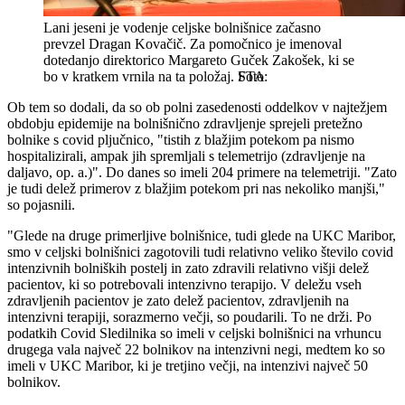
Lani jeseni je vodenje celjske bolnišnice začasno
prevzel Dragan Kovačič. Za pomočnico je imenoval
dotedanjo direktorico Margareto Guček Zakošek, ki se
bo v kratkem vrnila na ta položaj.
STA
Ob tem so dodali, da so ob polni zasedenosti oddelkov v najtežjem
obdobju epidemije na bolnišnično zdravljenje sprejeli pretežno
bolnike s covid pljučnico, "tistih z blažjim potekom pa nismo
hospitalizirali, ampak jih spremljali s telemetrijo (zdravljenje na
daljavo, op. a.)". Do danes so imeli 204 primere na telemetriji. "Zato
je tudi delež primerov z blažjim potekom pri nas nekoliko manjši,"
so pojasnili.
"Glede na druge primerljive bolnišnice, tudi glede na UKC Maribor,
smo v celjski bolnišnici zagotovili tudi relativno veliko število covid
intenzivnih bolniških postelj in zato zdravili relativno višji delež
pacientov, ki so potrebovali intenzivno terapijo. V deležu vseh
zdravljenih pacientov je zato delež pacientov, zdravljenih na
intenzivni terapiji, sorazmerno večji, so poudarili. To ne drži. Po
podatkih Covid Sledilnika so imeli v celjski bolnišnici na vrhuncu
drugega vala največ 22 bolnikov na intenzivni negi, medtem ko so
imeli v UKC Maribor, ki je tretjino večji, na intenzivi največ 50
bolnikov.