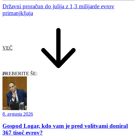
Državni proračun do julija z 1,3 milijarde evrov
primanjkljaja
VEČ
PREBERITE ŠE:
8. avgusta 2026
Gospod Logar, kdo vam je pred volitvami doniral
367 tisoč evrov?