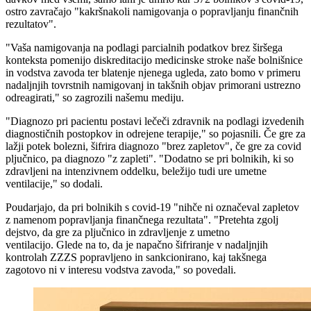
ostro zavračajo "kakršnakoli namigovanja o popravljanju finančnih
rezultatov".
"Vaša namigovanja na podlagi parcialnih podatkov brez širšega
konteksta pomenijo diskreditacijo medicinske stroke naše bolnišnice
in vodstva zavoda ter blatenje njenega ugleda, zato bomo v primeru
nadaljnjih tovrstnih namigovanj in takšnih objav primorani ustrezno
odreagirati," so zagrozili našemu mediju.
"Diagnozo pri pacientu postavi lečeči zdravnik na podlagi izvedenih
diagnostičnih postopkov in odrejene terapije," so pojasnili. Če gre za
lažji potek bolezni, šifrira diagnozo "brez zapletov", če gre za covid
pljučnico, pa diagnozo "z zapleti". "Dodatno se pri bolnikih, ki so
zdravljeni na intenzivnem oddelku, beležijo tudi ure umetne
ventilacije," so dodali.
Poudarjajo, da pri bolnikih s covid-19 "nihče ni označeval zapletov
z namenom popravljanja finančnega rezultata". "Pretehta zgolj
dejstvo, da gre za pljučnico in zdravljenje z umetno
ventilacijo. Glede na to, da je napačno šifriranje v nadaljnjih
kontrolah ZZZS popravljeno in sankcionirano, kaj takšnega
zagotovo ni v interesu vodstva zavoda," so povedali.