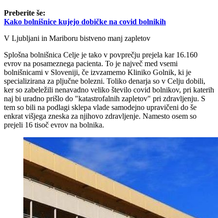
Preberite še:
Kako bolnišnice kujejo dobičke na covid bolnikih
V Ljubljani in Mariboru bistveno manj zapletov
Splošna bolnišnica Celje je tako v povprečju prejela kar 16.160
evrov na posameznega pacienta. To je največ med vsemi
bolnišnicami v Sloveniji, če izvzamemo Kliniko Golnik, ki je
specializirana za pljučne bolezni. Toliko denarja so v Celju dobili,
ker so zabeležili nenavadno veliko število covid bolnikov, pri katerih
naj bi uradno prišlo do "katastrofalnih zapletov" pri zdravljenju. S
tem so bili na podlagi sklepa vlade samodejno upravičeni do še
enkrat višjega zneska za njihovo zdravljenje. Namesto osem so
prejeli 16 tisoč evrov na bolnika.