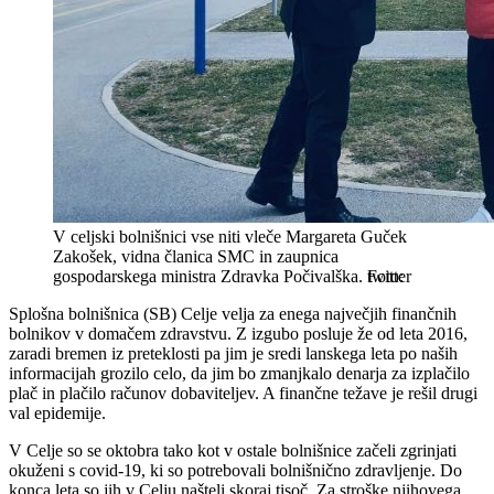
V celjski bolnišnici vse niti vleče Margareta Guček
Zakošek, vidna članica SMC in zaupnica
gospodarskega ministra Zdravka Počivalška.
twitter
Splošna bolnišnica (SB) Celje velja za enega največjih finančnih
bolnikov v domačem zdravstvu. Z izgubo posluje že od leta 2016,
zaradi bremen iz preteklosti pa jim je sredi lanskega leta po naših
informacijah grozilo celo, da jim bo zmanjkalo denarja za izplačilo
plač in plačilo računov dobaviteljev. A finančne težave je rešil drugi
val epidemije.
V Celje so se oktobra tako kot v ostale bolnišnice začeli zgrinjati
okuženi s covid-19, ki so potrebovali bolnišnično zdravljenje. Do
konca leta so jih v Celju našteli skoraj tisoč. Za stroške njihovega