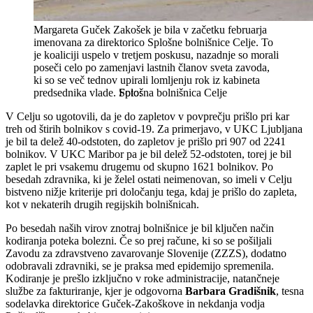
Margareta Guček Zakošek je bila v začetku februarja
imenovana za direktorico Splošne bolnišnice Celje. To
je koaliciji uspelo v tretjem poskusu, nazadnje so morali
poseči celo po zamenjavi lastnih članov sveta zavoda,
ki so se več tednov upirali lomljenju rok iz kabineta
predsednika vlade.
Splošna bolnišnica Celje
V Celju so ugotovili, da je do zapletov v povprečju prišlo pri kar
treh od štirih bolnikov s covid-19. Za primerjavo, v UKC Ljubljana
je bil ta delež 40-odstoten, do zapletov je prišlo pri 907 od 2241
bolnikov. V UKC Maribor pa je bil delež 52-odstoten, torej je bil
zaplet le pri vsakemu drugemu od skupno 1621 bolnikov. Po
besedah zdravnika, ki je želel ostati neimenovan, so imeli v Celju
bistveno nižje kriterije pri določanju tega, kdaj je prišlo do zapleta,
kot v nekaterih drugih regijskih bolnišnicah.
Po besedah naših virov znotraj bolnišnice je bil ključen način
kodiranja poteka bolezni. Če so prej račune, ki so se pošiljali
Zavodu za zdravstveno zavarovanje Slovenije (ZZZS), dodatno
odobravali zdravniki, se je praksa med epidemijo spremenila.
Kodiranje je prešlo izključno v roke administracije, natančneje
službe za fakturiranje, kjer je odgovorna
Barbara Gradišnik
, tesna
sodelavka direktorice Guček-Zakoškove in nekdanja vodja