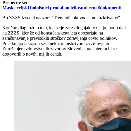
Preberite še:
Maske celjski bolnišnici prodal po trikratni ceni #dokumenti
Bo ZZZS izvedel nadzor? "Trenutnih aktivnosti ne razkrivamo"
Končno diagnozo o tem, kaj se je zares dogajalo v Celju, bodo dali
na ZZZS, kjer že od konca lanskega leta opozarjajo na
zaračunavanje previsokih stroškov zdravljenja covid bolnikov.
Pričakujejo takojšnji sestanek z ministrstvom za zdravje in
Združenjem zdravstvenih zavodov Slovenije, na katerem bi se
dogovorili o novih, nižjih cenah.