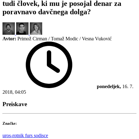
tudi človek, ki mu je posojal denar za
poravnavo davčnega dolga?
Avtor:
Primož Cirman / Tomaž Modic / Vesna Vuković
ponedeljek,
16. 7.
2018, 04:05
Preiskave
Značke:
uros-rotnik
furs
sodisce