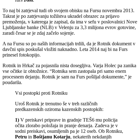
To naj bi zatrjeval tudi ob svojem obisku na Fursu novembra 2013.
Takrat je po zatrjevanju tožilstva ukradel obrazec za prijavo
premoženja, v katerega je zapisal, da ima v sefu v poslovalnici Nove
Ljubljanske banke (NLB) v Velenju za 3,3 milijona evrov gotovine,
zaradi česar se je zdaj začelo sojenje.
A na Fursu so po naših informacijah trdili, da je Rotnik dokument v
davčni spis poskušal vložiti naknadno. Leta 2014 naj bi na Furs
prinesel fotokopijo.
Rotnik in Hrkač za pojasnila nista dosegljiva. Varja Holec pa zanika
vse očitke iz obtožnice. “Rotnika sem zastopala pri samo enem
procesnem dejanju. Rotnik je sam na Furs pošiljal dokumente,” je
poudarila.
Vsi postopki proti Rotniku
Uroš Rotnik je trenutno še v treh različnih
predkazenskih oziroma kazenskih postopkih:
1)
V preiskavi priprave in gradnje TEŠ6 mu policija
očita zlorabo položaja in pranje denarja. Zadeva je v
sodni preiskavi, osumljenih pa je 12 oseb. Ob Rotniku,
Petru
in
Boštjanu Kotarju
, nekaterih nekdanjih