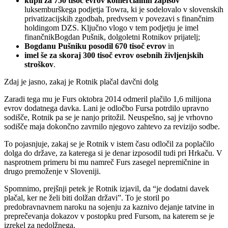
kupil za 750 tisoč evrov komercialnih zapisov
luksemburškega podjetja Towra, ki je sodelovalo v slovenskih
privatizacijskih zgodbah, predvsem v povezavi s finančnim
holdingom DZS. Ključno vlogo v tem podjetju je imel
finančnikBogdan Pušnik, dolgoletni Rotnikov prijatelj;
Bogdanu Pušniku posodil 670 tisoč evrov
in
imel še za skoraj 300 tisoč evrov osebnih življenjskih
stroškov
.
Zdaj je jasno, zakaj je Rotnik plačal davčni dolg
Zaradi tega mu je Furs oktobra 2014 odmeril plačilo 1,6 milijona
evrov dodatnega davka. Lani je odločbo Fursa potrdilo upravno
sodišče, Rotnik pa se je nanjo pritožil. Neuspešno, saj je vrhovno
sodišče maja dokončno zavrnilo njegovo zahtevo za revizijo sodbe.
To pojasnjuje, zakaj se je Rotnik v istem času odločil za poplačilo
dolga do države, za katerega si je denar izposodil tudi pri Hrkaču. V
nasprotnem primeru bi mu namreč Furs zasegel nepremičnine in
drugo premoženje v Sloveniji.
Spomnimo, prejšnji petek je Rotnik izjavil, da “je dodatni davek
plačal, ker ne želi biti dolžan državi”. To je storil po
predobravnavnem naroku na sojenju za kaznivo dejanje tatvine in
preprečevanja dokazov v postopku pred Fursom, na katerem se je
izrekel za nedolžnega.