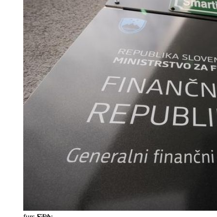
furs
STA