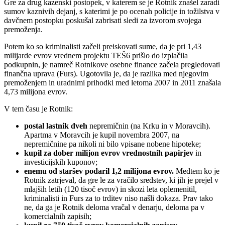
Gre za drug kazenski postopek, v katerem se je Rotnik znašel zaradi
sumov kaznivih dejanj, s katerimi je po ocenah policije in tožilstva v
davčnem postopku poskušal zabrisati sledi za izvorom svojega
premoženja.
Potem ko so kriminalisti začeli preiskovati sume, da je pri 1,43
milijarde evrov vrednem projektu TEŠ6 prišlo do izplačila
podkupnin, je namreč Rotnikove osebne finance začela pregledovati
finančna uprava (Furs). Ugotovila je, da je razlika med njegovim
premoženjem in uradnimi prihodki med letoma 2007 in 2011 znašala
4,73 milijona evrov.
V tem času je Rotnik:
postal lastnik dveh
nepremičnin (na Krku in v Moravcih).
Apartma v Moravcih je kupil novembra 2007, na
nepremičnine pa nikoli ni bilo vpisane nobene hipoteke;
kupil za dober milijon evrov vrednostnih papirjev
in
investicijskih kuponov;
enemu od staršev podaril 1,2 milijona evrov.
Medtem ko je
Rotnik zatrjeval, da gre le za vračilo sredstev, ki jih je prejel v
mlajših letih (120 tisoč evrov) in skozi leta oplemenitil,
kriminalisti in Furs za to trditev niso našli dokaza. Prav tako
ne, da ga je Rotnik deloma vračal v denarju, deloma pa v
komercialnih zapisih;