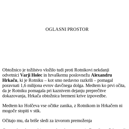
Obtožnico je tožilstvo vložilo tudi proti Rotnikovi nekdanji
odvetnici
Varji Holec
in hrvaškemu poslovnežu
Alexandru
Hrkaču
, ki je Rotniku – kot smo nedavno razkrili – pomagal
poravnati 1,6 milijona evrov davčnega dolga. Medtem ko prvi očita,
da je Rotniku pomagala pri kaznivem dejanju preprečitve
dokazovanja, Hrkača obtožnica bremeni krive izpovedbe.
Medtem ko Holčeva vse očitke zanika, z Rotnikom in Hrkačem ni
mogoče stopiti v stik.
Očitajo mu, da briše sledi za izvorom premoženja