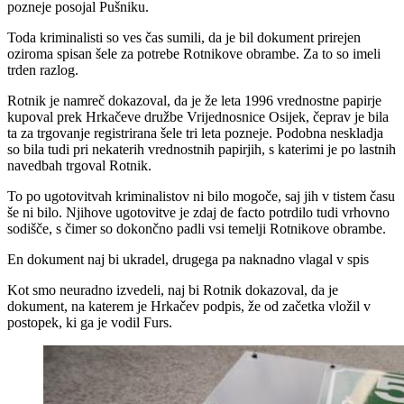
pozneje posojal Pušniku.
Toda kriminalisti so ves čas sumili, da je bil dokument prirejen
oziroma spisan šele za potrebe Rotnikove obrambe. Za to so imeli
trden razlog.
Rotnik je namreč dokazoval, da je že leta 1996 vrednostne papirje
kupoval prek Hrkačeve družbe Vrijednosnice Osijek, čeprav je bila
ta za trgovanje registrirana šele tri leta pozneje. Podobna neskladja
so bila tudi pri nekaterih vrednostnih papirjih, s katerimi je po lastnih
navedbah trgoval Rotnik.
To po ugotovitvah kriminalistov ni bilo mogoče, saj jih v tistem času
še ni bilo. Njihove ugotovitve je zdaj de facto potrdilo tudi vrhovno
sodišče, s čimer so dokončno padli vsi temelji Rotnikove obrambe.
En dokument naj bi ukradel, drugega pa naknadno vlagal v spis
Kot smo neuradno izvedeli, naj bi Rotnik dokazoval, da je
dokument, na katerem je Hrkačev podpis, že od začetka vložil v
postopek, ki ga je vodil Furs.