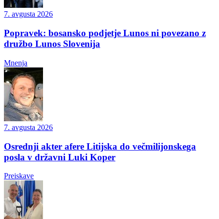
7. avgusta 2026
Popravek: bosansko podjetje Lunos ni povezano z
družbo Lunos Slovenija
Mnenja
7. avgusta 2026
Osrednji akter afere Litijska do večmilijonskega
posla v državni Luki Koper
Preiskave