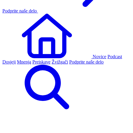
Podprite naše delo
Novice
Podcast
Dosjeji
Mnenja
Preiskave
Žvižgači
Podprite naše delo