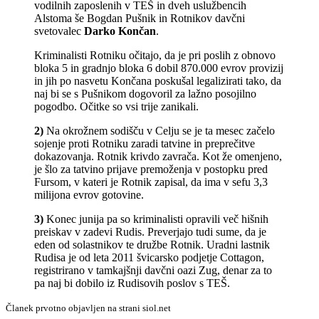
vodilnih zaposlenih v TEŠ in dveh uslužbencih
Alstoma še Bogdan Pušnik in Rotnikov davčni
svetovalec
Darko Končan
.
Kriminalisti Rotniku očitajo, da je pri poslih z obnovo
bloka 5 in gradnjo bloka 6 dobil 870.000 evrov provizij
in jih po nasvetu Končana poskušal legalizirati tako, da
naj bi se s Pušnikom dogovoril za lažno posojilno
pogodbo. Očitke so vsi trije zanikali.
2)
Na okrožnem sodišču v Celju se je ta mesec začelo
sojenje proti Rotniku zaradi tatvine in preprečitve
dokazovanja. Rotnik krivdo zavrača. Kot že omenjeno,
je šlo za tatvino prijave premoženja v postopku pred
Fursom, v kateri je Rotnik zapisal, da ima v sefu 3,3
milijona evrov gotovine.
3)
Konec junija pa so kriminalisti opravili več hišnih
preiskav v zadevi Rudis. Preverjajo tudi sume, da je
eden od solastnikov te družbe Rotnik. Uradni lastnik
Rudisa je od leta 2011 švicarsko podjetje Cottagon,
registrirano v tamkajšnji davčni oazi Zug, denar za to
pa naj bi dobilo iz Rudisovih poslov s TEŠ.
Članek prvotno objavljen na strani siol.net