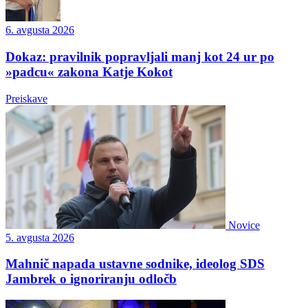
6. avgusta 2026
Dokaz: pravilnik popravljali manj kot 24 ur po
»padcu« zakona Katje Kokot
Preiskave
Novice
5. avgusta 2026
Mahnič napada ustavne sodnike, ideolog SDS
Jambrek o ignoriranju odločb