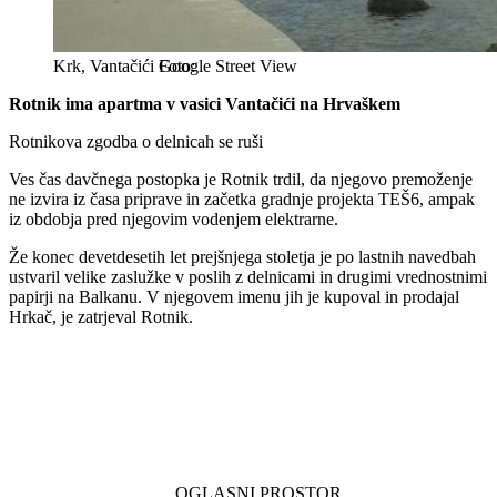
Krk, Vantačići
Google Street View
Rotnik ima apartma v vasici Vantačići na Hrvaškem
Rotnikova zgodba o delnicah se ruši
Ves čas davčnega postopka je Rotnik trdil, da njegovo premoženje
ne izvira iz časa priprave in začetka gradnje projekta TEŠ6, ampak
iz obdobja pred njegovim vodenjem elektrarne.
Že konec devetdesetih let prejšnjega stoletja je po lastnih navedbah
ustvaril velike zaslužke v poslih z delnicami in drugimi vrednostnimi
papirji na Balkanu. V njegovem imenu jih je kupoval in prodajal
Hrkač, je zatrjeval Rotnik.