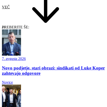
VEČ
PREBERITE ŠE:
7. avgusta 2026
Novo podjetje, stari obrazi: sindikati od Luke Koper
zahtevajo odgovore
Novice