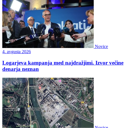
Novice
4. avgusta 2026
Logarjeva kampanja med najdražjimi. Izvor večine
denarja neznan
Novice