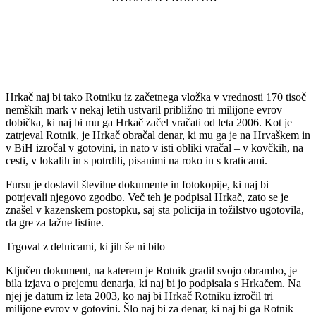
Hrkač naj bi tako Rotniku iz začetnega vložka v vrednosti 170 tisoč
nemških mark v nekaj letih ustvaril približno tri milijone evrov
dobička, ki naj bi mu ga Hrkač začel vračati od leta 2006. Kot je
zatrjeval Rotnik, je Hrkač obračal denar, ki mu ga je na Hrvaškem in
v BiH izročal v gotovini, in nato v isti obliki vračal – v kovčkih, na
cesti, v lokalih in s potrdili, pisanimi na roko in s kraticami.
Fursu je dostavil številne dokumente in fotokopije, ki naj bi
potrjevali njegovo zgodbo. Več teh je podpisal Hrkač, zato se je
znašel v kazenskem postopku, saj sta policija in tožilstvo ugotovila,
da gre za lažne listine.
Trgoval z delnicami, ki jih še ni bilo
Ključen dokument, na katerem je Rotnik gradil svojo obrambo, je
bila izjava o prejemu denarja, ki naj bi jo podpisala s Hrkačem. Na
njej je datum iz leta 2003, ko naj bi Hrkač Rotniku izročil tri
milijone evrov v gotovini. Šlo naj bi za denar, ki naj bi ga Rotnik