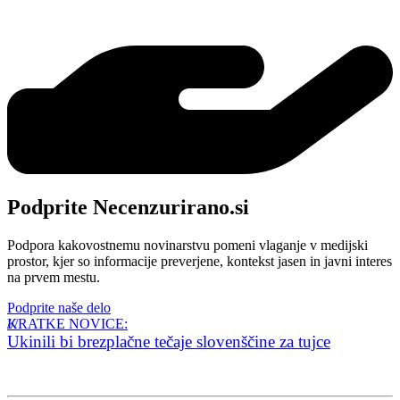
Podprite Necenzurirano.si
Podpora kakovostnemu novinarstvu pomeni vlaganje v medijski
prostor, kjer so informacije preverjene, kontekst jasen in javni interes
na prvem mestu.
Podprite naše delo
KRATKE NOVICE:
Ukinili bi brezplačne tečaje slovenščine za tujce