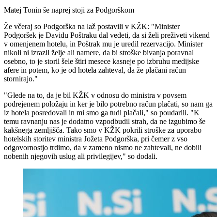
Matej Tonin še naprej stoji za Podgorškom
Že včeraj so Podgorška na laž postavili v KŽK: "Minister
Podgoršek je Davidu Poštraku dal vedeti, da si želi preživeti vikend
v omenjenem hotelu, in Poštrak mu je uredil rezervacijo. Minister
nikoli ni izrazil želje ali namere, da bi stroške bivanja poravnal
osebno, to je storil šele štiri mesece kasneje po izbruhu medijske
afere in potem, ko je od hotela zahteval, da že plačani račun
stornirajo."
"Glede na to, da je bil KŽK v odnosu do ministra v povsem
podrejenem položaju in ker je bilo potrebno račun plačati, so nam ga
iz hotela posredovali in mi smo ga tudi plačali," so poudarili. "K
temu ravnanju nas je dodatno vzpodbudil strah, da ne izgubimo še
kakšnega zemljišča. Tako smo v KŽK pokrili stroške za uporabo
hotelskih storitev ministra Jožeta Podgorška, pri čemer z vso
odgovornostjo trdimo, da v zameno nismo ne zahtevali, ne dobili
nobenih njegovih uslug ali privilegijev," so dodali.