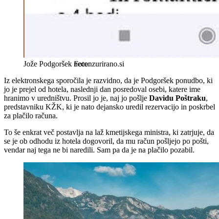
Jože Podgoršek
necenzurirano.si
Iz elektronskega sporočila je razvidno, da je Podgoršek ponudbo, ki
jo je prejel od hotela, naslednji dan posredoval osebi, katere ime
hranimo v uredništvu. Prosil jo je, naj jo pošlje
Davidu Poštraku
,
predstavniku KŽK, ki je nato dejansko uredil rezervacijo in poskrbel
za plačilo računa.
To še enkrat več postavlja na laž kmetijskega ministra, ki zatrjuje, da
se je ob odhodu iz hotela dogovoril, da mu račun pošljejo po pošti,
vendar naj tega ne bi naredili. Sam pa da je na plačilo pozabil.