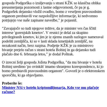
gospoda Podgorška o izsiljevanju s strani KŽK so klasična oblika
preusmerjanja pozornosti z lastne odgovornosti, če pa je g.
Podgoršek dejansko vložil ovadbo, bomo z veseljem pravosodnim
organom predstavili vse razpoložljive informacije, ki nedvomno
potrjujejo vse naše zapisane navedbe," je pojasnil.
"Zavajajoče so tudi njegove trditve, da je minister ves čas ščitil
interese 'gorenjskih kmetov'. V resnici je delal za skupino
privilegiranih kmetov, ki jim je iz njemu znanih razlogov nameraval
podeliti zemljišča, ki so v lasti sklada kmetijskih zemljišč, na
nezakonit način, brez razpisa. Podjetje KŽK je za ministrovo
bivanje prejelo račun s strani hotela Bohinj in ga dejansko tudi
plačalo dne 6. februarja letos," je dodal Poštrak.
O izrecni želji gospoda Jožeta Podgorška, "da mu bivanje v hotelu
Bohinj uredimo 'po ovinkih' imamo shranjeno korespondenco, ki jo
bomo predstavili pravosodnim organom". Govoril je o elektronskem
sporočilu, ki ga objavljamo.
Preberite še:
Minister NSi v hotelu kriptomilijonarja. Kdo vse mu plačuje
račune?