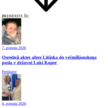
PREBERITE ŠE:
7. avgusta 2026
Osrednji akter afere Litijska do večmilijonskega
posla v državni Luki Koper
Preiskave
6. avgusta 2026