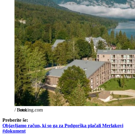
/
Booking.com
Preberite še:
Objavljamo račun, ki so ga za Podgorška plačali Merlakovi
#dokument