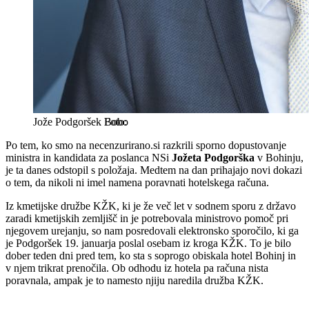
Jože Podgoršek
Bobo
Po tem, ko smo na necenzurirano.si razkrili sporno dopustovanje
ministra in kandidata za poslanca NSi
Jožeta Podgorška
v Bohinju,
je ta danes odstopil s položaja. Medtem na dan prihajajo novi dokazi
o tem, da nikoli ni imel namena poravnati hotelskega računa.
Iz kmetijske družbe KŽK, ki je že več let v sodnem sporu z državo
zaradi kmetijskih zemljišč in je potrebovala ministrovo pomoč pri
njegovem urejanju, so nam posredovali elektronsko sporočilo, ki ga
je Podgoršek 19. januarja poslal osebam iz kroga KŽK. To je bilo
dober teden dni pred tem, ko sta s soprogo obiskala hotel Bohinj in
v njem trikrat prenočila. Ob odhodu iz hotela pa računa nista
poravnala, ampak je to namesto njiju naredila družba KŽK.