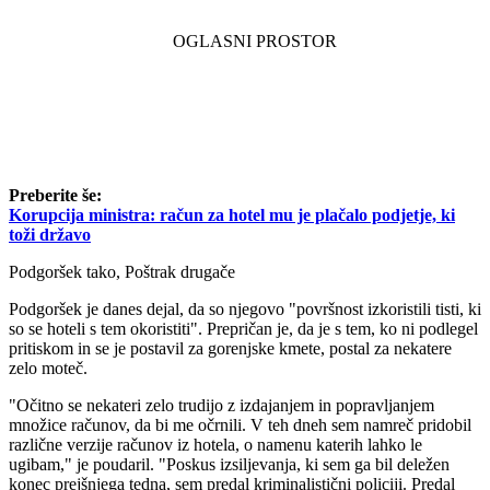
Preberite še:
Korupcija ministra: račun za hotel mu je plačalo podjetje, ki
toži državo
Podgoršek tako, Poštrak drugače
Podgoršek je danes dejal, da so njegovo "površnost izkoristili tisti, ki
so se hoteli s tem okoristiti". Prepričan je, da je s tem, ko ni podlegel
pritiskom in se je postavil za gorenjske kmete, postal za nekatere
zelo moteč.
"Očitno se nekateri zelo trudijo z izdajanjem in popravljanjem
množice računov, da bi me očrnili. V teh dneh sem namreč pridobil
različne verzije računov iz hotela, o namenu katerih lahko le
ugibam," je poudaril. "Poskus izsiljevanja, ki sem ga bil deležen
konec prejšnjega tedna, sem predal kriminalistični policiji. Predal