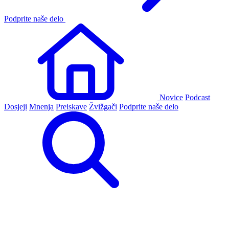
Podprite naše delo
Novice
Podcast
Dosjeji
Mnenja
Preiskave
Žvižgači
Podprite naše delo