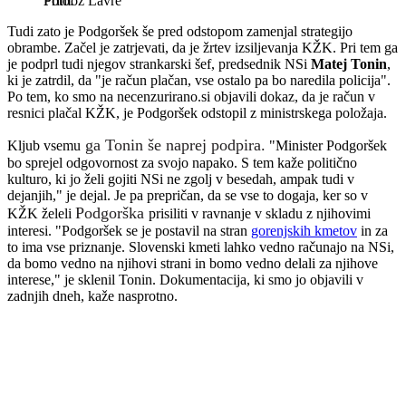
Primož Lavre
Tudi zato je Podgoršek še pred odstopom zamenjal strategijo
obrambe. Začel je zatrjevati, da je žrtev izsiljevanja KŽK. Pri tem ga
je podprl tudi njegov strankarski šef, predsednik NSi
Matej Tonin
,
ki je zatrdil, da "je račun plačan, vse ostalo pa bo naredila policija".
Po tem, ko smo na necenzurirano.si objavili dokaz, da je račun v
resnici plačal KŽK, je Podgoršek odstopil z ministrskega položaja.
ga Tonin še naprej podpira
.
Kljub vsemu
"Minister Podgoršek
bo sprejel odgovornost za svojo napako. S tem kaže politično
kulturo, ki jo želi gojiti NSi ne zgolj v besedah, ampak tudi v
dejanjih," je dejal. Je pa prepričan, da se vse to dogaja, ker so v
Podgorška
KŽK želeli
prisiliti v ravnanje v skladu z njihovimi
interesi. "Podgoršek se je postavil na stran
gorenjskih kmetov
in za
to ima vse priznanje. Slovenski kmeti lahko vedno računajo na NSi,
da bomo vedno na njihovi strani in bomo vedno delali za njihove
interese," je sklenil Tonin. Dokumentacija, ki smo jo objavili v
zadnjih dneh, kaže nasprotno.