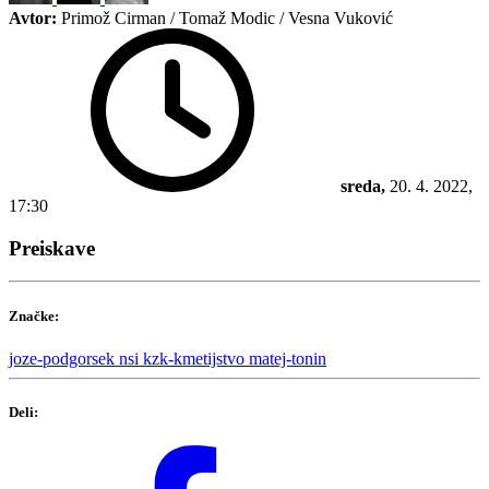
Avtor:
Primož Cirman / Tomaž Modic / Vesna Vuković
sreda,
20. 4. 2022,
17:30
Preiskave
Značke:
joze-podgorsek
nsi
kzk-kmetijstvo
matej-tonin
Deli: