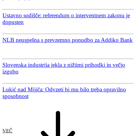
Ustavno sodišče: referendum o interventnem zakonu je
dopusten
NLB neuspešna s prevzemno ponudbo za Addiko Bank
Slovenska industrija jekla z nižjimi prihodki in večjo
izgubo
Lukić nad Mijiča: Odvzeti bi mu bilo treba opravilno
sposobnost
VEČ