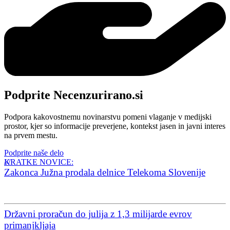
Podprite Necenzurirano.si
Podpora kakovostnemu novinarstvu pomeni vlaganje v medijski
prostor, kjer so informacije preverjene, kontekst jasen in javni interes
na prvem mestu.
Podprite naše delo
KRATKE NOVICE:
Zakonca Južna prodala delnice Telekoma Slovenije
Državni proračun do julija z 1,3 milijarde evrov
primanjkljaja