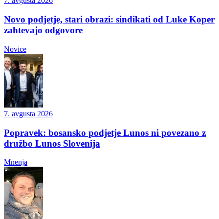
7. avgusta 2026
Novo podjetje, stari obrazi: sindikati od Luke Koper
zahtevajo odgovore
Novice
7. avgusta 2026
Popravek: bosansko podjetje Lunos ni povezano z
družbo Lunos Slovenija
Mnenja