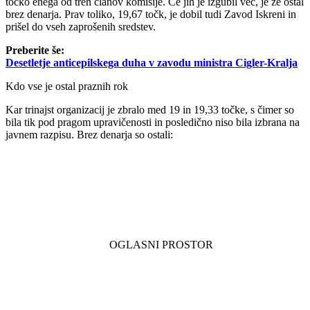
točko enega od treh članov komisije. Če jih je izgubil več, je že ostal
brez denarja. Prav toliko, 19,67 točk, je dobil tudi Zavod Iskreni in
prišel do vseh zaprošenih sredstev.
Preberite še:
Desetletje anticepilskega duha v zavodu ministra Cigler-Kralja
Kdo vse je ostal praznih rok
Kar trinajst organizacij je zbralo med 19 in 19,33 točke, s čimer so
bila tik pod pragom upravičenosti in posledično niso bila izbrana na
javnem razpisu. Brez denarja so ostali: