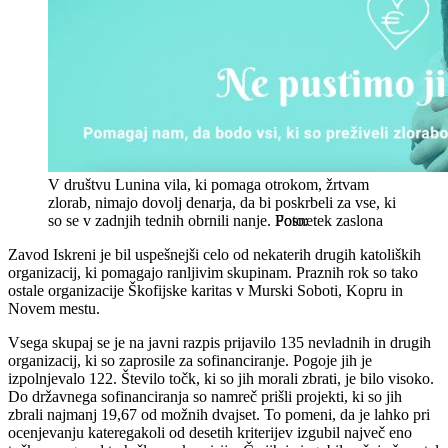
V društvu Lunina vila, ki pomaga otrokom, žrtvam
zlorab, nimajo dovolj denarja, da bi poskrbeli za vse, ki
so se v zadnjih tednih obrnili nanje.
Posnetek zaslona
Zavod Iskreni je bil uspešnejši celo od nekaterih drugih katoliških
organizacij, ki pomagajo ranljivim skupinam. Praznih rok so tako
ostale organizacije Škofijske karitas v Murski Soboti, Kopru in
Novem mestu.
Vsega skupaj se je na javni razpis prijavilo 135 nevladnih in drugih
organizacij, ki so zaprosile za sofinanciranje. Pogoje jih je
izpolnjevalo 122. Število točk, ki so jih morali zbrati, je bilo visoko.
Do državnega sofinanciranja so namreč prišli projekti, ki so jih
zbrali najmanj 19,67 od možnih dvajset. To pomeni, da je lahko pri
ocenjevanju kateregakoli od desetih kriterijev izgubil največ eno