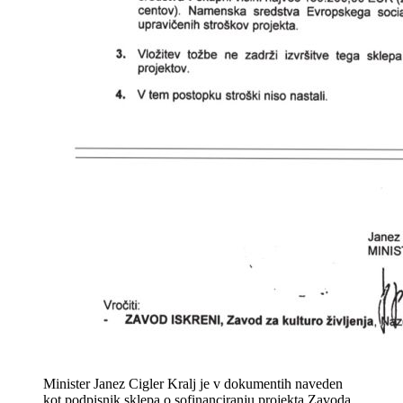
Minister Janez Cigler Kralj je v dokumentih naveden
kot podpisnik sklepa o sofinanciranju projekta Zavoda