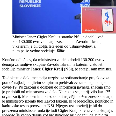
Minister Janez Cigler Kralj iz stranke NSi je dodelil več
kot 130.000 evrov denarja zasebnemu Zavodu Iskreni,
v katerem je bil dolga leta eden od ustanoviteljev, z
njim pa še vedno sodeluje.
STA
Končno odločitev, da ministrstvo za delo dodeli 130.200 evrov
denarja za ranljive skupine Zavodu Iskreni, s katerim vrsto let
sodeluje minister
Janez Cigler Kralj
(NSi), je sprejel sam minister.
To dokazuje dokumentacija razpisa za sofinanciranje projektov za
pomoč najbolj ranljivim skupinam prebivalcev zaradi epidemije
covid-19. Po zakonu o dostopu do informacij javnega značaja smo
jo pridobili od ministrstva za delo. Na razpis se je prijavilo kar 135
organizacij. Med osmimi, ki so dobili najvišji možen znesek denarja,
je ministrstvo izbralo tudi Zavod Iskreni, ki je ideološko, politično in
kadrovsko tesno povezan z NSi. Njegov ustanovitelj je bil do
prevzema ministrske funkcije tudi Cigler Kralj, ki v zavodu skupaj s
soprogo še vedno deluje kot prostovoljec pri vodenju delavnic za