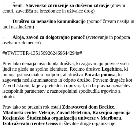
-
Šent - Slovensko združenje za duševno zdravje
(dnevni
centri, zavetišča za brezdomce in uživalce drog)
-
Društvo za nenasilno komunikacijo
(pomoč žrtvam nasilja in
tudi nasilnežem)
-
Aloja, zavod za dolgotrajno pomoč
(svetovanje in podpora
osebam z demenco)
##TWITTER-1351569262469644294##
Prav tako denarja niso dobila društva, ki zagovarjajo pravice vseh
ljudi ne glede na spolno identiteto. Recimo društvo
Legebitra
, ki
ponuja psihosocialno podporo, ali društvo
Parada ponosa
, ki
zagovarja nediskriminatorno in odprto družbo. Povsem drugače kot
Zavod Iskreni, ki je v preteklosti opozarjal, da bi pravna izenačitev
istospolnih partnerstev z raznospolnimi spodbudila trgovino z
otroki.
Prav tako so praznih rok ostali
Zdravstveni dom Brežice
,
Mladinski center Velenje
,
Zavod Beletrina
,
Razvojna agencija
Kozjansko
,
Študentska organizacija univerze v Mariboru
,
Izobraževalni center Geoss
in številne druge organizacije.