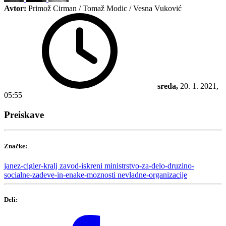
Avtor:
Primož Cirman / Tomaž Modic / Vesna Vuković
sreda,
20. 1. 2021,
05:55
Preiskave
Značke:
janez-cigler-kralj
zavod-iskreni
ministrstvo-za-delo-druzino-
socialne-zadeve-in-enake-moznosti
nevladne-organizacije
Deli: