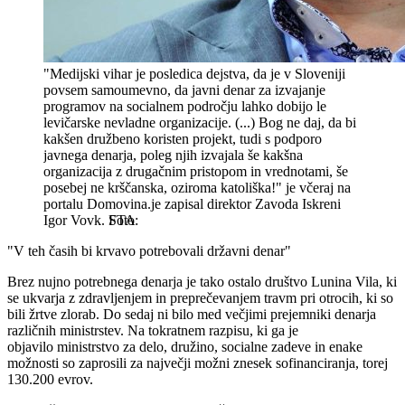
"Medijski vihar je posledica dejstva, da je v Sloveniji
povsem samoumevno, da javni denar za izvajanje
programov na socialnem področju lahko dobijo le
levičarske nevladne organizacije. (...) Bog ne daj, da bi
kakšen družbeno koristen projekt, tudi s podporo
javnega denarja, poleg njih izvajala še kakšna
organizacija z drugačnim pristopom in vrednotami, še
posebej ne krščanska, oziroma katoliška!" je včeraj na
portalu Domovina.je zapisal direktor Zavoda Iskreni
Igor Vovk.
STA
"V teh časih bi krvavo potrebovali državni denar"
Brez nujno potrebnega denarja je tako ostalo društvo Lunina Vila, ki
se ukvarja z zdravljenjem in preprečevanjem travm pri otrocih, ki so
bili žrtve zlorab. Do sedaj ni bilo med večjimi prejemniki denarja
različnih ministrstev. Na tokratnem razpisu, ki ga je
objavilo ministrstvo za delo, družino, socialne zadeve in enake
možnosti so zaprosili za največji možni znesek sofinanciranja, torej
130.200 evrov.