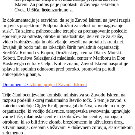
Iskreni. Za podpis pa je pooblastil državnega sekretarja
Cveta Uršiča.
necenzurirano.si
Iz dokumentacije je razvidno, da se je Zavod Iskreni na javni razpis
prijavil s projektom "Podpora družini za celostno premagovanje
stisk". Ta zajema psihosocialne terapije za premagovanje posledic
epidemije za odrasle, otroke in mladostnike, delavnice za starše,
video izobraževanja in objavljanje besedil na portalu Iskreni.net.
Izvajali jih bodo tudi na lokacijah štirih nevladnih organizacij:
Središča Rotunda v Kopru, Družinskega centra Dlan v Murski
Soboti, Društva Salezijanski mladinski center v Mariboru in Don
Boskovega centra v Celju. Kot je znano, Zavod Iskreni nasprotuje
splavu in spolnim odnosom pred poroko, promovira pa tudi
anticepilska gibanja.
Dokument ->
Izbrani projekt Zavoda Iskreni
Trije člani ocenjevalne komisije ministrstva so Zavodu Iskreni na
razpisu podelili skoraj maksimalno število točk. S tem je zavod, s
katerim sodeluje Cigler Kralj, premagal društva, zavode in druge
organizacije, ki vodijo delavnice, terapevtska svetovanja, upravljajo
varne hiše, mladinske centre in izobraževalne centre, pomagajo
otrokom, ki so bili žrtve zlorab, brezdomcem in uživalcem drog,
žrtvam nasilja, osebam s težavami v duševnem zdravju, starostnikom
z demenco ...