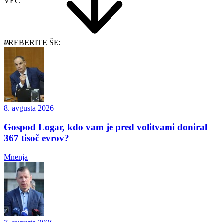
VEČ
PREBERITE ŠE:
8. avgusta 2026
Gospod Logar, kdo vam je pred volitvami doniral
367 tisoč evrov?
Mnenja