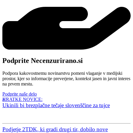
Podprite Necenzurirano.si
Podpora kakovostnemu novinarstvu pomeni vlaganje v medijski
prostor, kjer so informacije preverjene, kontekst jasen in javni interes
na prvem mestu.
Podprite naše delo
KRATKE NOVICE:
Ukinili bi brezplačne tečaje slovenščine za tujce
Podjetje 2TDK, ki gradi drugi tir, dobilo nove