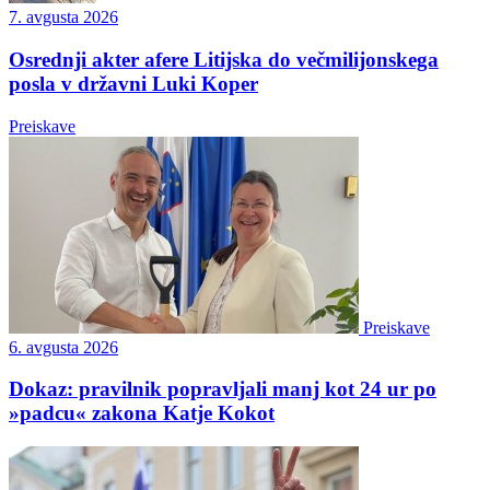
7. avgusta 2026
Osrednji akter afere Litijska do večmilijonskega
posla v državni Luki Koper
Preiskave
Preiskave
6. avgusta 2026
Dokaz: pravilnik popravljali manj kot 24 ur po
»padcu« zakona Katje Kokot