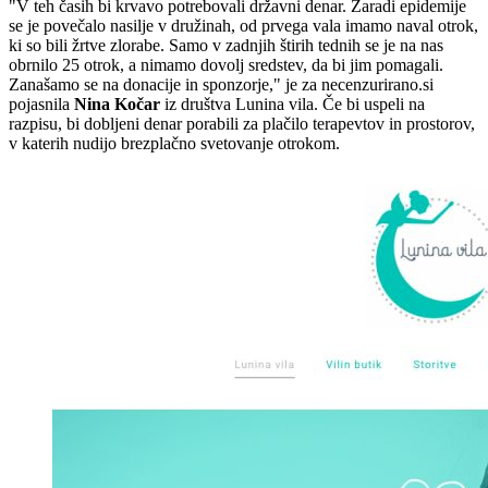
"V teh časih bi krvavo potrebovali državni denar. Zaradi epidemije
se je povečalo nasilje v družinah, od prvega vala imamo naval otrok,
ki so bili žrtve zlorabe. Samo v zadnjih štirih tednih se je na nas
obrnilo 25 otrok, a nimamo dovolj sredstev, da bi jim pomagali.
Zanašamo se na donacije in sponzorje," je za necenzurirano.si
pojasnila
Nina Kočar
iz društva Lunina vila. Če bi uspeli na
razpisu, bi dobljeni denar porabili za plačilo terapevtov in prostorov,
v katerih nudijo brezplačno svetovanje otrokom.