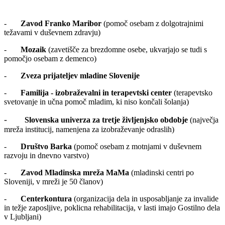
-
Zavod Franko Maribor
(pomoč osebam z dolgotrajnimi
težavami v duševnem zdravju)
-
Mozaik
(zavetišče za brezdomne osebe, ukvarjajo se tudi s
pomočjo osebam z demenco)
-
Zveza prijateljev mladine Slovenije
-
Familija - izobraževalni in terapevtski center
(terapevtsko
svetovanje in učna pomoč mladim, ki niso končali šolanja)
-
Slovenska univerza za tretje življenjsko obdobje
(največja
mreža institucij, namenjena za izobraževanje odraslih)
-
Društvo Barka
(pomoč osebam z motnjami v duševnem
razvoju in dnevno varstvo)
-
Zavod Mladinska mreža MaMa
(mladinski centri po
Sloveniji, v mreži je 50 članov)
-
Centerkontura
(organizacija dela in usposabljanje za invalide
in težje zaposljive, poklicna rehabilitacija, v lasti imajo Gostilno dela
v Ljubljani)