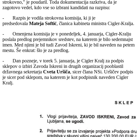
strokovno," je poudaril. Toda dokumentacija razkriva, da je
zagotovo vedel, kdo vse so izbrani kandidati na razpisu:
- Razpis je vodila strokovna komisija, ki ji je
predsedovala
Mateja Softić
, članica kabineta ministra Cigler-Kralja.
- Omenjena komisija je v ponedeljek, 4. januarja, Cigler-Kralju
poslala predlog prejemnikov sredstev, na katerem je bilo sedemnajst
imen. Med njimi je bil tudi Zavod Iskreni, ki je bil naveden na petem
mestu. Še enkrat: šlo je za predlog.
- Dan pozneje, v torek 5. januarja, je Cigler Kralj za podpis
sklepov o izbiri Zavoda Iskreni in drugih organizacij pooblastil
državnega sekretarja
Cveta Uršiča
, sicer člana NSi. Uršičev podpis
je sicer pod sklepom, na katerem je kot podpisnik naveden Cigler
Kralj.