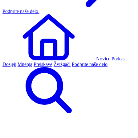
Podprite naše delo
Novice
Podcast
Dosjeji
Mnenja
Preiskave
Žvižgači
Podprite naše delo